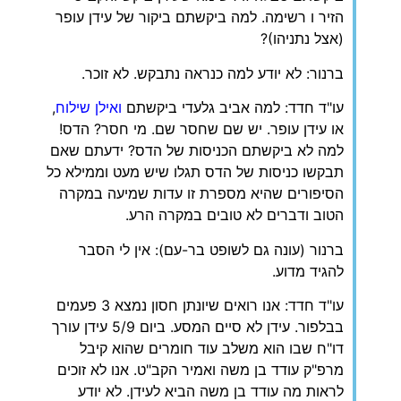
הזיר ו רשימה. למה ביקשתם ביקור של עידן עופר
(אצל נתניהו)?
ברנור: לא יודע למה כנראה נתבקש. לא זוכר.
עו"ד חדד: למה אביב גלעדי ביקשתם
ואילן שילוח
,
או עידן עופר. יש שם שחסר שם. מי חסר? הדס!
למה לא ביקשתם הכניסות של הדס? ידעתם שאם
תבקשו כניסות של הדס תגלו שיש מעט וממילא כל
הסיפורים שהיא מספרת זו עדות שמיעה במקרה
הטוב ודברים לא טובים במקרה הרע.
ברנור (עונה גם לשופט בר-עם): אין לי הסבר
להגיד מדוע.
עו"ד חדד: אנו רואים שיונתן חסון נמצא 3 פעמים
בבלפור. עידן לא סיים המסע. ביום 5/9 עידן עורך
דו"ח שבו הוא משלב עוד חומרים שהוא קיבל
מרפ"ק עודד בן משה ואמיר הקב"ט. אנו לא זוכים
לראות מה עודד בן משה הביא לעידן. לא יודע