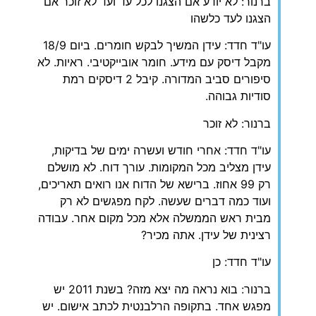
ברנור: לא יודע אם הצגנו לכל עד ועד לא זוכר אם
הצגנו לעד כלשהו
עו"ד חדד: עידן המשיך לבקש חומרים. ביום 18/9
מקבל דיסק עם מידע. חומר אובייקטיבי. ראיות. לא
סיפורים סביב המדורה. קיבל 2 דיסקים רמת
סודיות גבוהה.
ברנור: לא זוכר
עו"ד חדד: אחרי חודש ועשרה ימים של בדיקות,
עידן מצליב מכל המקומות. עורך דוח. לא מושלם
רק 99 אחוז. ברישא של הדוח אנו רואים תאריכים,
ועוד כמה דברים שעשה. לקח מפגשים לא רק
מבית ראש הממשלה אלא מכל מקום אחר. עבודה
רצינית של עידן. אתה מכיר?
עו"ד חדד: כן
ברנור: בוא נראה מה יצא מזה? בשנת 2011 יש
מפגש אחד. בתקופה הרלבנטית לכתב אישום. יש