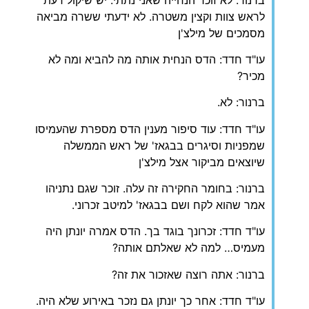
לראש צוות וקצין משטרה. לא ידעתי ששרה מביאה
מסמכים של מילצ'ן
עו"ד חדד: הדס הנחית אותה מה להביא ומה לא
מכיר?
ברנור: לא.
עו"ד חדד: עוד סיפור מענין הדס מספרת שהעמיסו
שמפניות וסיגרים בבגאז' של ראש הממשלה
שיוצאים מביקור אצל מילצ'ן
ברנור: בחומר החקירה זה עלה. זוכר שגם נתניהו
אמר שהוא לקח ושם בבגאז' למיטב זכרוני.
עו"ד חדד: זכרונך בוגד בך. הדס אמרה יונתן היה
מעמיס… למה לא שאלתם אותה?
ברנור: אתה רוצה שאזכור את זה?
עו"ד חדד: אחר כך יונתן גם נזכר באירוע שלא היה.