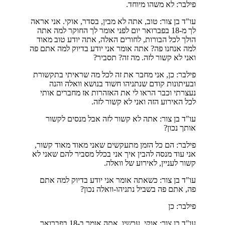
פילבר: לא משהו מיוחד.
עו"ד בן צור: טוב, אתה לא מבין, בסדר, אוקי. אני אראה
לך מ-18 בפברואר יום לפני אומר לך החוקר למה אתה
הולך לכל הבורות, לחורים האלה, אתה יודע טוב מאוד
למה אנחנו פה? אתה אומר אני יודע בדיוק למה אתם פה
ואני לא קשור לזה. מה זה? תסביר?
פילבר: כן, אני מחבר את זה לכל מה שראיתי בתקשורת
ובעיתונות קודם שנתניהו חשוד בנושא וואלה והנה
נעצרתי וכבר הראו לי את האזהרות אז מחברים אותי
לכל האירוע הזה ואני לא קשור לזה.
עו"ד בן צור: אתה לא קשור לזה אבל מנסים לקשור
אותך נכון?
פילבר: הם כל הזמן מתעקשים שאני מאוד מאוד קשור,
אני עוד מנסה להבין איך אני בכלל מסביר להם שאני לא
קשור לעניין, לאירוע של וואלה.
עו"ד בן צור: כשאתה אומר אני יודע בדיוק למה אתם
פה, אתם פה בשביל נתניהו-וואלה נכון?
פילבר: כן
עו"ד בן צור: אוקי. עכשיו, אתה אומר ב-18 בפברואר