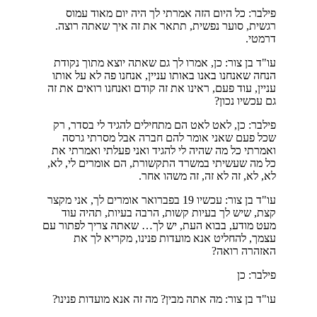
פילבר: כל היום הזה אמרתי לך היה יום מאוד עמוס
רגשית, סוער נפשית, תתאר את זה איך שאתה רוצה.
דרמטי.
עו"ד בן צור: כן, אמרו לך גם שאתה יוצא מתוך נקודת
הנחה שאנחנו באנו באותו עניין, אנחנו פה לא על אותו
עניין, עוד פעם, ראינו את זה קודם ואנחנו רואים את זה
גם עכשיו נכון?
פילבר: כן, לאט לאט הם מתחילים להגיד לי בסדר, רק
שכל פעם שאני אומר להם חברה אבל מסרתי גרסה
ואמרתי כל מה שהיה לי להגיד ואני פעלתי ואמרתי את
כל מה שעשיתי במשרד התקשורת, הם אומרים לי, לא,
לא, לא, זה לא זה, זה משהו אחר.
עו"ד בן צור: עכשיו 19 בפברואר אומרים לך, אני מקצר
קצת, שיש לך בעיות קשות, הרבה בעיות, תהיה עוד
מעט מודע, בבוא העת, יש לך… שאתה צריך לפתור עם
עצמך, להחליט אנא מועדות פנינו, מקריא לך את
האזהרה רואה?
פילבר: כן
עו"ד בן צור: מה אתה מבין? מה זה אנא מועדות פנינו?