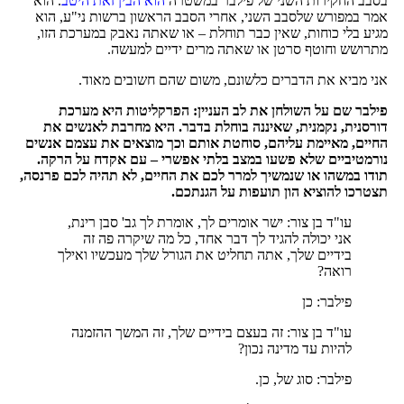
בסבב החקירות השני של פילבר במשטרה
הוא הבין זאת היטב
. הוא
אמר במפורש שלסבב השני, אחרי הסבב הראשון ברשות ני"ע, הוא
מגיע בלי כוחות, שאין כבר תוחלת – או שאתה נאבק במערכת הזו,
מתרושש וחוטף סרטן או שאתה מרים ידיים למעשה.
אני מביא את הדברים כלשונם, משום שהם חשובים מאוד.
פילבר שם על השולחן את לב העניין: הפרקליטות היא מערכת
דורסנית, נקמנית, שאיננה בוחלת בדבר. היא מחרבת לאנשים את
החיים, מאיימת עליהם, סוחטת אותם וכך מוצאים את עצמם אנשים
נורמטיביים שלא פשעו במצב בלתי אפשרי – עם אקדח על הרקה.
תודו במשהו או שנמשיך למרר לכם את החיים, לא תהיה לכם פרנסה,
תצטרכו להוציא הון תועפות על הגנתכם.
עו"ד בן צור: ישר אומרים לך, אומרת לך גב' סבן רינת,
אני יכולה להגיד לך דבר אחד, כל מה שיקרה פה זה
בידיים שלך, אתה תחליט את הגורל שלך מעכשיו ואילך
רואה?
פילבר: כן
עו"ד בן צור: זה בעצם בידיים שלך, זה המשך ההזמנה
להיות עד מדינה נכון?
פילבר: סוג של, כן.