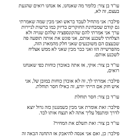
עו"ד בן צור: כלומר מה שאנחנו, אז אנחנו רואים שהגעת
בעצם, זה לא,
פילבר: אני מתחיל לעבד בראש ואני מבין שמה שאמרתי
גם קודם שמבחינת החוקרים בדיוק כמו ברשות לניירות
ערך אני אמרתי להם שהקונספציה שלהם שגויה ולא
הצלחתי לשכנע אותם, אני פוגש את אותה תופעה פה
שבעצם הם משוכנעים שאני חלק מהמארג הזה,
מהפרשייה הזו ואני כבר מבין שאני לא ממש אצליח
לשכנע אותם.
עו"ד בן צור: אוקי, אז אתה באובדן כוחות כפי שאנחנו
רואים,
פילבר: אמרתי לך, זה לא אובדן כוחות במובן של, אני
איש חזק אם הייתי יודע, זה כאילו חסר תוחלת.
עו"ד בן צור: חסר תוחלת
פילבר: זאת אומרת אני מבין כשמנגנון כזה גדול יוצא
לדרך ומתנפל עליך אתה לא תנצח אותו לבד.
עו"ד בן צור: ואת תשלם את המחיר?
פילבר: כן, ואם אני אנסה להיאבק אז התחנה הבאה זה