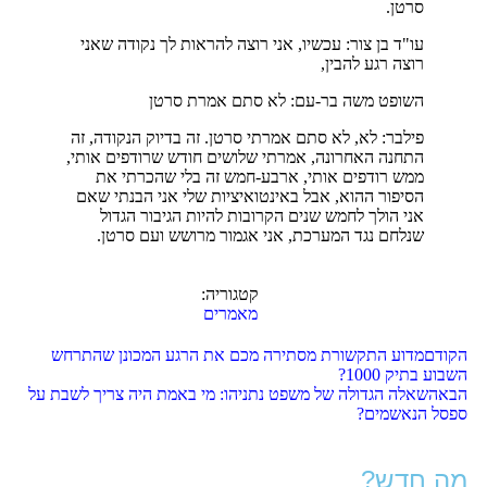
סרטן.
עו"ד בן צור: עכשיו, אני רוצה להראות לך נקודה שאני
רוצה רגע להבין,
השופט משה בר-עם: לא סתם אמרת סרטן
פילבר: לא, לא סתם אמרתי סרטן. זה בדיוק הנקודה, זה
התחנה האחרונה, אמרתי שלושים חודש שרודפים אותי,
ממש רודפים אותי, ארבע-חמש זה בלי שהכרתי את
הסיפור ההוא, אבל באינטואיציות שלי אני הבנתי שאם
אני הולך לחמש שנים הקרובות להיות הגיבור הגדול
שנלחם נגד המערכת, אני אגמור מרושש ועם סרטן.
קטגוריה:
מאמרים
הקודם
מדוע התקשורת מסתירה מכם את הרגע המכונן שהתרחש
השבוע בתיק 1000?
הבא
השאלה הגדולה של משפט נתניהו: מי באמת היה צריך לשבת על
ספסל הנאשמים?
מה חדש?