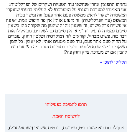
נתניהו התפוצץ אחרי שנחשפו עוד הטעיות ושקרים של הפרקליטות:
אני האמנתי למערכת והגנתי על המערכת! לא העליתי בדעתי שחוקרי
המשטרה ישקרו לראש ממשלה פעם אחר פעם! וזה נמשך בבית
המשפט (ע״י הפרקליטות). זה מזעזע אותי! אין פה חיפוש אמת, יש פה
אי עשיית צדק משווע; זה שיגעון מה זה שיגעון מה שקורה פה! כשאין
סייגים למטרה להפיל רוה"מ אז אין סייגים גם לשקרים. מבהיל לראות
דבר כזה. פשוט מבהיל. קוראים לזה דמוקרטיה ושלטון החוק. עוברים
על החוק פעם אחר פעם; עוד פעם מטעים אותי! לא יאומן! כל הזמן
משקרים ומצגי שווא ולתפור תיקים בתפירות גסות. מה זה? אני רוצה
להבין אם יש מערכת צדק וחוק פה?!
הקליקו לתוכן »
‏תרמו לתמיכה בפעילותי
לחשיפת האמת
ניתן לתרום באמצעות ביט, פייבוקס, כרטיס אשראי (ישראל/חו"ל),