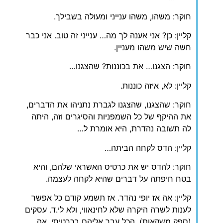
חוקר: משהו, משהו ענייני ומעולה בשבילך.
קליין: כן? אני אענה לך מה… ענייני זה טוב. אני כבר
חשה שיש משהו מעניין.
חוקר: הצגנו… את בכוננות? שהצגנו…
קליין: לא, איזה כוננות.
חוקר: שהצגנו, שהצגנו לגברת נתניהו את הדברים,
את ההיקף של כל השמפניות והסיגרים וזה, היתה
לה תשובה נהדרת, היא אומרת ל…
קליין: הדס לקחה הביתה…
חוקר: להדס יש את כרטיס האשראי שלהם, והיא
בטח חיפתה על דברים שהיא לקחה לעצמה.
קליין: אה אז יופי נהדר. אז תשמע קודם כל אפשר
לענות לשרה היקרה שלא לחינאווי, ולא לי.ד. עסקים
(ספק משקאות), הכל עבר אליהם בכרטיסי, אה…