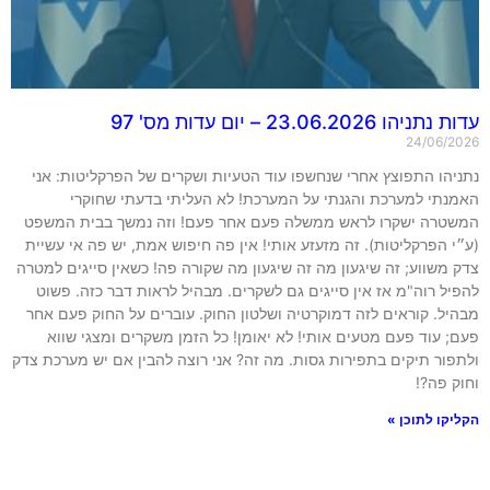
עדות נתניהו 23.06.2026 – יום עדות מס' 97
24/06/2026
נתניהו התפוצץ אחרי שנחשפו עוד הטעיות ושקרים של הפרקליטות: אני
האמנתי למערכת והגנתי על המערכת! לא העליתי בדעתי שחוקרי
המשטרה ישקרו לראש ממשלה פעם אחר פעם! וזה נמשך בבית המשפט
(ע״י הפרקליטות). זה מזעזע אותי! אין פה חיפוש אמת, יש פה אי עשיית
צדק משווע; זה שיגעון מה זה שיגעון מה שקורה פה! כשאין סייגים למטרה
להפיל רוה"מ אז אין סייגים גם לשקרים. מבהיל לראות דבר כזה. פשוט
מבהיל. קוראים לזה דמוקרטיה ושלטון החוק. עוברים על החוק פעם אחר
פעם; עוד פעם מטעים אותי! לא יאומן! כל הזמן משקרים ומצגי שווא
ולתפור תיקים בתפירות גסות. מה זה? אני רוצה להבין אם יש מערכת צדק
וחוק פה?!
הקליקו לתוכן »