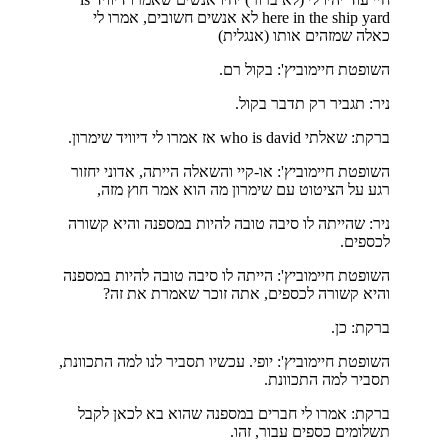
here in the ship yard לא אנשים חשובים, אמרו לי
כאלה שמזהים אותו (אנגלית)
השופטת חיימוביץ': בקול רם.
ניר: תגביר רק תדבר בקול.
ברקת: שאלתי who is david אז אמרו לי דיוויד שימרון.
השופטת חיימוביץ': או-קיי והשאלה הייתה, אדוני יחזור
רגע על הציטוט עם שימרון מה הוא אמר חוץ מזה,
ניר: שהייתה לו סיבה טובה להיות במספנה והיא קשורה
לכספים.
השופטת חיימוביץ': הייתה לו סיבה טובה להיות במספנה
והיא קשורה לכספים, אתה זוכר שאמרת את זה?
ברקת: כן.
השופטת חיימוביץ': יופי. עכשיו תסביר לנו למה התכוונת,
תסביר למה התכוונת.
ברקת: אמרו לי חברים במספנה שהוא בא לכאן לקבל
תשלומים כספים עבור, זהו.