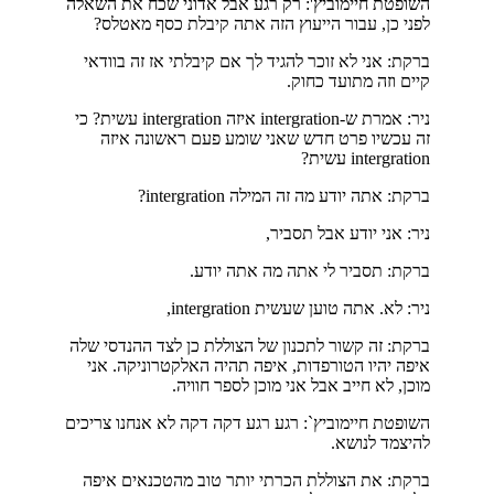
השופטת חיימוביץ': רק רגע אבל אדוני שכח את השאלה
לפני כן, עבור הייעוץ הזה אתה קיבלת כסף מאטלס?
ברקת: אני לא זוכר להגיד לך אם קיבלתי אז זה בוודאי
קיים וזה מתועד כחוק.
ניר: אמרת ש-intergration איזה intergration עשית? כי
זה עכשיו פרט חדש שאני שומע פעם ראשונה איזה
intergration עשית?
ברקת: אתה יודע מה זה המילה intergration?
ניר: אני יודע אבל תסביר,
ברקת: תסביר לי אתה מה אתה יודע.
ניר: לא. אתה טוען שעשית intergration,
ברקת: זה קשור לתכנון של הצוללת כן לצד ההנדסי שלה
איפה יהיו הטורפדות, איפה תהיה האלקטרוניקה. אני
מוכן, לא חייב אבל אני מוכן לספר חוויה.
השופטת חיימוביץ`: רגע רגע דקה דקה לא אנחנו צריכים
להיצמד לנושא.
ברקת: את הצוללת הכרתי יותר טוב מהטכנאים איפה