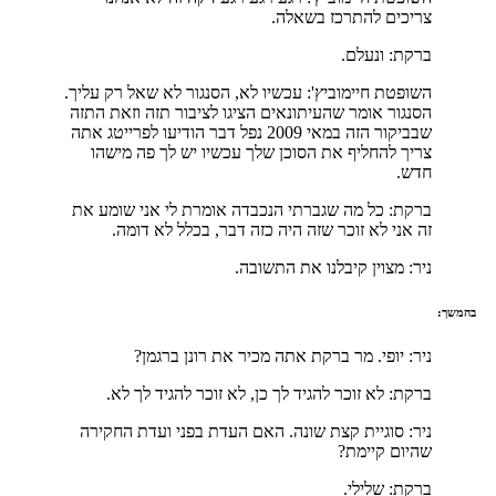
צריכים להתרכז בשאלה.
ברקת: ונעלם.
השופטת חיימוביץ': עכשיו לא, הסנגור לא שאל רק עליך.
הסנגור אומר שהעיתונאים הציגו לציבור תזה וזאת התזה
שבביקור הזה במאי 2009 נפל דבר הודיעו לפרייטג אתה
צריך להחליף את הסוכן שלך עכשיו יש לך פה מישהו
חדש.
ברקת: כל מה שגברתי הנכבדה אומרת לי אני שומע את
זה אני לא זוכר שזה היה כזה דבר, בכלל לא דומה.
ניר: מצוין קיבלנו את התשובה.
בהמשך:
ניר: יופי. מר ברקת אתה מכיר את רונן ברגמן?
ברקת: לא זוכר להגיד לך כן, לא זוכר להגיד לך לא.
ניר: סוגיית קצת שונה. האם העדת בפני ועדת החקירה
שהיום קיימת?
ברקת: שלילי.