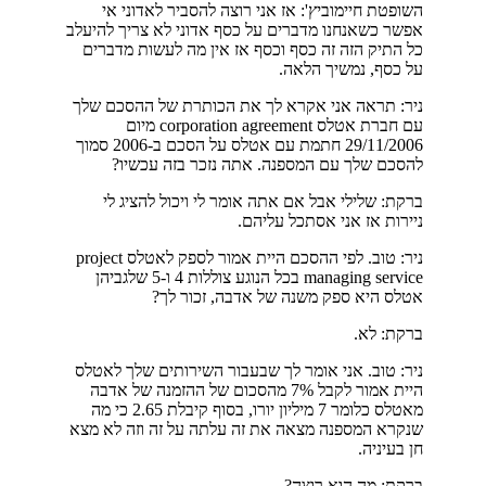
השופטת חיימוביץ': אז אני רוצה להסביר לאדוני אי
אפשר כשאנחנו מדברים על כסף אדוני לא צריך להיעלב
כל התיק הזה זה כסף וכסף אז אין מה לעשות מדברים
על כסף, נמשיך הלאה.
ניר: תראה אני אקרא לך את הכותרת של ההסכם שלך
עם חברת אטלס corporation agreement מיום
29/11/2006 חתמת עם אטלס על הסכם ב-2006 סמוך
להסכם שלך עם המספנה. אתה נזכר בזה עכשיו?
ברקת: שלילי אבל אם אתה אומר לי ויכול להציג לי
ניירות אז אני אסתכל עליהם.
ניר: טוב. לפי ההסכם היית אמור לספק לאטלס project
managing service בכל הנוגע צוללות 4 ו-5 שלגביהן
אטלס היא ספק משנה של אדבה, זכור לך?
ברקת: לא.
ניר: טוב. אני אומר לך שבעבור השירותים שלך לאטלס
היית אמור לקבל 7% מהסכום של ההזמנה של אדבה
מאטלס כלומר 7 מיליון יורו, בסוף קיבלת 2.65 כי מה
שנקרא המספנה מצאה את זה עלתה על זה וזה לא מצא
חן בעיניה.
ברקת: מה הוא רוצה?