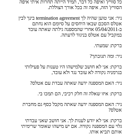
כל סוויץ' ואיפה כל דבר, תמיד הייתה תחרות איתי איפה
הסוויץ' הזה, איפה זה בכל אורך הצוללת.
ניר: אני טוען שהיה לך termination agreement בינך לבין
אטלס הסכם שבאו היחסים על סיומם הוא נחתם
ב-05/04/2011 אחרי שהמספנה גילתה שאתה עובד
במקביל עם אטלס בניגוד לדעתה.
ברקת: שמעתי.
ניר: ומה תגובתך?
ברקת: אני לא חושב שלמישהו היו טענות על פעילותי
בגרמניה נקודה לא עובד נגד ולא עובד,
ניר: האם המספנה ידעה שאתה עבדת עם אטלס?
ברקת: איזו שאלה זה חלק רכיבי, הם תמכו בי.
ניר: האם המספנה ידעה שאתה מקבל כסף גם מחברת
אטלס?
ברקת: אני לא יודע לענות לך. אני חושב שאני עבדתי
גלוי עם המספנה נקודה. אם יש מישהו שאומר שרימיתי
אותם תביא אותו.