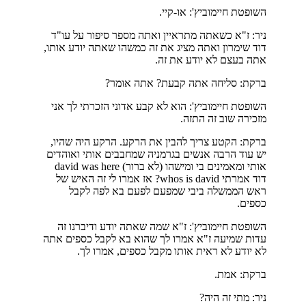
השופטת חיימוביץ': או-קיי.
ניר: ז"א כשאתה מתראיין ואתה מספר סיפור על עו"ד
דוד שימרון ואתה מציג את זה כמשהו שאתה יודע אותו,
אתה בעצם לא יודע את זה.
ברקת: סליחה אתה קבעת? אתה אומר?
השופטת חיימוביץ': הוא לא קבע אדוני הזכרתי לך אני
מזכירה שוב זה התזה.
ברקת: הקטע צריך להבין את הרקע. הרקע היה שהיו,
יש עוד הרבה אנשים בגרמניה שמחבבים אותי ואוהדים
אותי ומאמינים בי ומישהו (לא ברור) david was here
דוד אמרתי whos is david? אז אמרו לי זה האיש של
ראש הממשלה ביבי שמפעם לפעם בא לפה לקבל
כספים.
השופטת חיימוביץ': ז"א שמה שאתה יודע ודיברנו זה
עדות שמיעה ז"א אמרו לך שהוא בא לקבל כספים אתה
לא יודע לא ראית אותו מקבל כספים, אמרו לך.
ברקת: אמת.
ניר: מתי זה היה?