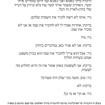
היקרה מיקי כאמא ואני כאבא ועד היום שומרים איתי
קשר, האחרון ששמר איתי קשר עוד (לא ברור) על הנייד
שלי בחוץ-לארץ זה הכל.
ניר: אתה לא רוצה להגיד את השמות שלהם.
ברקת: אחרות אמרו לי לא להזכיר את שמו אז אני לא
מזכיר את שמו.
ניר: מי?
ברקת: אני לא אגיד כאן. (מדברים ביחד)
ניר: אבל הוא צריך להזכיר את שמו הוא בבית משפט.
אנחנו בשיחת חולין?
ברקת: אני לשופטת באוזן אומר את זה והיא תחליט מה
לעשות.
ניר: טוב. משה בוגי יעלון היה מעורב?
ברקת: לא.
ניר: או-קיי אז מי כן?
בשלב זה התנגדות של הפרקליטות שדומה להתנגדות בתיקי האלפים: בכל פעם שהשם בן כספית