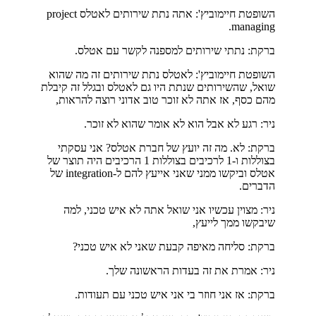
השופטת חיימוביץ': אתה נתת שירותים לאטלס project
managing.
ברקת: נתתי שירותים למספנה לקשר עם אטלס.
השופטת חיימוביץ': לאטלס נתת שירותים זה מה שהוא
שואל, שהשירותים שנתת היו גם לאטלס ובגלל זה קיבלת
מהם כסף, אז אתה לא זוכר טוב אדוני רוצה להראות,
ניר: רגע לא אבל הוא לא אומר שהוא לא זוכר.
ברקת: לא. מה זה יועץ של חברת אטלס? אני עסקתי
בצוללות ו-1 לרכיבים בצוללות 1 הרכיבים היה תוצר של
אטלס וביקשו ממני שאני אייעץ להם ל-integration של
הדברים.
ניר: מצוין עכשיו אני שואל אתה לא איש טכני, למה
שיבקשו ממך לייעץ,
ברקת: סליחה מאיפה קבעת שאני לא איש טכני?
ניר: אמרת את זה בעדות הראשונה שלך.
ברקת: אז אני חוזר בי אני איש טכני עם תעודות.