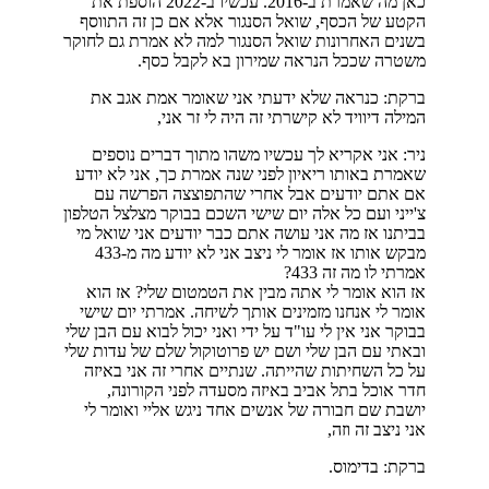
כאן מה שאמרת ב-2016. עכשיו ב-2022 הוספת את
הקטע של הכסף, שואל הסנגור אלא אם כן זה התווסף
בשנים האחרונות שואל הסנגור למה לא אמרת גם לחוקר
משטרה שככל הנראה שמירון בא לקבל כסף.
ברקת: כנראה שלא ידעתי אני שאומר אמת אגב את
המילה דיוויד לא קישרתי זה היה לי זר אני,
ניר: אני אקריא לך עכשיו משהו מתוך דברים נוספים
שאמרת באותו ריאיון לפני שנה אמרת כך, אני לא יודע
אם אתם יודעים אבל אחרי שהתפוצצה הפרשה עם
צ'ייני ועם כל אלה יום שישי השכם בבוקר מצלצל הטלפון
בביתנו אז מה אני עושה אתם כבר יודעים אני שואל מי
מבקש אותו אז אומר לי ניצב אני לא יודע מה מ-433
אמרתי לו מה זה 433?
אז הוא אומר לי אתה מבין את הטמטום שלי? אז הוא
אומר לי אנחנו מזמינים אותך לשיחה. אמרתי יום שישי
בבוקר אני אין לי עו"ד על ידי ואני יכול לבוא עם הבן שלי
ובאתי עם הבן שלי ושם יש פרוטוקול שלם של עדות שלי
על כל השחיתות שהייתה. שנתיים אחרי זה אני באיזה
חדר אוכל בתל אביב באיזה מסעדה לפני הקורונה,
יושבת שם חבורה של אנשים אחד ניגש אליי ואומר לי
אני ניצב זה וזה,
ברקת: בדימוס.