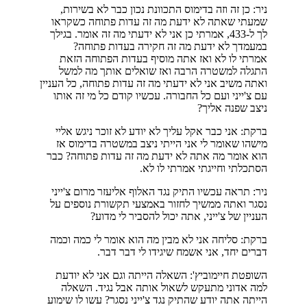
ניר: כן זה וזה בדימוס התכוונת נכון כבר לא בשירות,
שמעתי שאתה לא ידעת מה זה עדות פתוחה כשקראו
לך ל-433, אמרתי כן אני לא ידעתי מה זה אומר. בגילך
במעמדך לא ידעת מה זה חקירה בעדות פתוחה?
אמרתי לו לא ואז אתה מוסיף בעדות הפתוחה הזאת
התגלה למשטרה הרבה ואז שואלים אותך מה למשל
ואתה משיב אני לא ידעתי מה זה עדות פתוחה, כל העניין
עם צ'ייני ועם כל החבורה. עכשיו קודם כל מי זה אותו
ניצב שפנה אליך?
ברקת: אני כבר אקל עליך לא יודע לא זוכר ניגש אליי
מישהו שאומר לי אני הייתי ניצב במשטרה בדימוס אז
הוא אומר מה אתה לא ידעת מה זה עדות פתוחה? כבר
הסתכלתי וחייגתי אמרתי לו לא.
ניר: תראה עכשיו התיק נגד האלוף אליעזר מרום צ'ייני
נסגר ואתה ממשיך לחזור באמצעי תקשורת נוספים על
העניין של צ'ייני, אתה יכול להסביר לי מדוע?
ברקת: סליחה אני לא מבין מה הוא אומר לי כמה וכמה
דברים יחד, אני אשמח שיגידו לי דבר דבר.
השופטת חיימוביץ': השאלה הייתה וגם אני לא יודעת
למה אדוני מתעקש לשאול אותה אבל נגיד. השאלה
הייתה אתה יודע שהתיק נגד צ'ייני נסגר? עשו לו שימוע