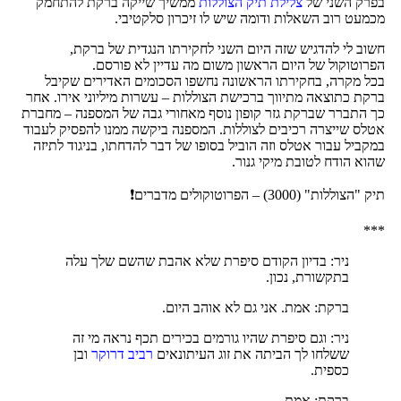
בפרק השני של
צלילת תיק הצוללות
ממשיך שייקה ברקת להתחמק
מכמעט רוב השאלות ודומה שיש לו זיכרון סלקטיבי.
חשוב לי להדגיש שזה היום השני לחקירתו הנגדית של ברקת,
הפרוטוקול של היום הראשון משום מה עדיין לא פורסם.
בכל מקרה, בחקירתו הראשונה נחשפו הסכומים האדירים שקיבל
ברקת כתוצאה מתיווך ברכישת הצוללות – עשרות מיליוני אירו. אחר
כך התברר שברקת גזר קופון נוסף מאחורי גבה של המספנה – מחברת
אטלס שייצרה רכיבים לצוללות. המספנה ביקשה ממנו להפסיק לעבוד
במקביל עבור אטלס וזה הוביל בסופו של דבר להדחתו, בניגוד לתיזה
שהוא הודח לטובת מיקי גנור.
תיק "הצוללות" (3000) – הפרוטוקולים מדברים❗
***
ניר: בדיון הקודם סיפרת שלא אהבת שהשם שלך עלה
בתקשורת, נכון.
ברקת: אמת. אני גם לא אוהב היום.
ניר: וגם סיפרת שהיו גורמים בכירים תכף נראה מי זה
ששלחו לך הביתה את זוג העיתונאים
רביב דרוקר
ובן
כספית.
ברקת: אמת.