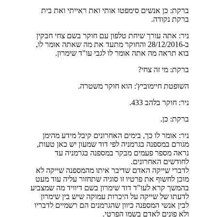
ברקת: כן אנשים סימפטו אותי ואת ראייתי ואת בית
ברקת נקודה.
ניר: אתה עורך שיחת טלפון עם חוקר בשם צחי חבקין
ב-28/12/2016 והחוקר מתעד את מה שאתה אומר לו,
בוא תראה מה אתה אומר לו לגבי עו"ד שימרון.
ברקת: מי זה צחי?
השופטת חיימוביץ': הוא חוקר משטרה.
ניר: חוקר בלהב 433.
ברקת: כן.
ניר: אומר לו כך, בימים האחרונים קיבל מידע מהימן
מגורם במספנה בגרמניה לפי דוד שמעון יש כאן טעות,
נראה מספר פעמים מבקר במספנה בגרמניה עד
לחודשים האחרונים.
לדברי שייקה האדם שדיבר איתו מהמספנה שייקה לא
מוכן לחשוף את פרטיו זו סוגיה שתחזור עליה עוד מעט
בהמשך קרא לעו"ד דוד שימרון בשם דיוויד מה שמצביע
לדעתו של שייקה על היכרות עמוקה שיש בין שימרון
לבין אנשי המספנה כיוון שהגרמנים הם רשמיים לדבריו
ולא פונים לאדם בשמו הפרטי.