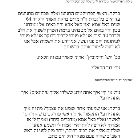
עולה, הפרקליטות ממהרת להגן עליו ועל רביב דרוקר.
ברקת: ראשי הפרויקטים התנהגו ואלה שבחיים מתנהגים
עד היום כל גברת ד"ר מרים ברקת אשתי היקרה 64
שנים כאל אמא ואני כאל אבא והיו באים אל מטבחנו
בבון והיו באים אל מטבחינו ברמת השרון לשפוך את הלב
ולדבר עד היום אני לא פניתי לרביב דרוקר אני לא פניתי
לעיתונות והם פנו ועשו, אני יודע את השמות אבל אני
לא רוצה למסור אותם ברשותם.
כב` הש` חיימוביץ`: אדוני ימשיך עם זה הלאה.
ניר: דוד הראלי?
שוב התנגדות של הפרקליטות.
ניר: או-קיי איך אתה יודע ששלחו אליך עיתונאים? איך
אתה יודע?
ברקת: אני שמעתי אתה שומע את עצמך? מה זה איך
אתה יודע? התקשרו איתי ראשי פרויקטים שהתייחסו
לאשתי ואליי כאל אמא (מדברים ביחד) ואמרו לי אז
אמרתי לא רוצה להתראיין אמרו לי תשמע אנחנו
שולחים אליך את רביב דרוקר, יותר מזה לפני זה ראש
השב"כ שהיה פעם מפקד חיל הים כתב,