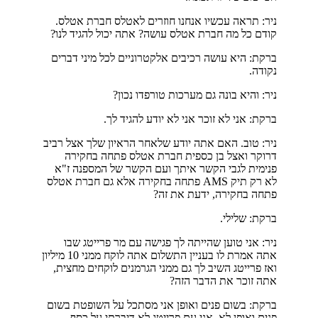
ניר: תראה עכשיו אנחנו חוזרים לאטלס חברת אטלס.
קודם כל מה חברת אטלס עושה? אתה יכול להגיד לנו?
ברקת: היא עושה רכיבים אלקטרוניים לכל מיני דברים
נקודה.
ניר: והיא בונה גם מערכות טורפדו נכון?
ברקת: אני לא זוכר אני לא יודע להגיד לך.
ניר: טוב. האם אתה יודע שלאחר הראיון שלך אצל רביב
דרוקר ואצל בן כספית חברת אטלס פתחה בחקירה
פנימית לגבי הקשר איתך ועם הקשר של המספנה ז"א
לא רק תיק AMS פתחה בחקירה אלא גם חברת אטלס
פתחה בחקירה, ידעת את זה?
ברקת: שלילי.
ניר: אני טוען שהייתה לך פגישה עם מר פרייטג שבו
אתה אמרת לו בעניין התשלום אתה לוקח ממני 10 מיליון
ואז פרייטג השיב לך גם ממני הגרמנים לוקחים מחצית,
אתה זוכר את הדבר הזה?
ברקת: בשום פנים ואופן אני מסתכל על השופטת בשום
פנים ואופן לא. אני עם פרייטג לא דיברתי על כסף