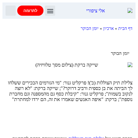
לתרומה
צרו קשר
דף הבית
יומן הבוקר
עדות נתניהו
שאלות ותשובות
דף הבית
»
ארכיון
»
יומן הבוקר
יומן הבוקר
צלילת תיק הצוללות (ב')! פרקליט גנור: "מי הגורמים הבכירים ששלחו
לך הביתה את בן כספית ורביב דרוקר?"; שייקה ברקת: "לא רוצה
לנקוב בשמות"; פרקליט גנור: "קיבלת כסף גם מהמספנה וגם מחברת
נוספת"; ברקת: "איפה האנשים שאמרו את זה, הם ירדו למחתרת"