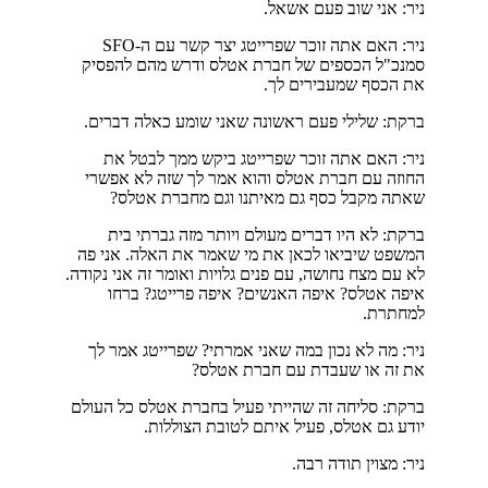
ניר: אני שוב פעם אשאל.
ניר: האם אתה זוכר שפרייטג יצר קשר עם ה-SFO
סמנכ"ל הכספים של חברת אטלס ודרש מהם להפסיק
את הכסף שמעבירים לך.
ברקת: שלילי פעם ראשונה שאני שומע כאלה דברים.
ניר: האם אתה זוכר שפרייטג ביקש ממך לבטל את
החוזה עם חברת אטלס והוא אמר לך שזה לא אפשרי
שאתה מקבל כסף גם מאיתנו וגם מחברת אטלס?
ברקת: לא היו דברים מעולם ויותר מזה גברתי בית
המשפט שיביאו לכאן את מי שאמר את האלה. אני פה
לא עם מצח נחושה, עם פנים גלויות ואומר זה אני נקודה.
איפה אטלס? איפה האנשים? איפה פרייטג? ברחו
למחתרת.
ניר: מה לא נכון במה שאני אמרתי? שפרייטג אמר לך
את זה או שעבדת עם חברת אטלס?
ברקת: סליחה זה שהייתי פעיל בחברת אטלס כל העולם
יודע גם אטלס, פעיל איתם לטובת הצוללות.
ניר: מצוין תודה רבה.