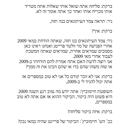
ברקת: סליחה אתה שואל אותי שאלות אתה מטריד
אותי מכריח אותי ואחר כך אתה אומר זה לא.
ניר: תראה צמד העיתונאים בנה תזה,
ברקת: איך?
ניר: צמד העיתונאים בנו תזה, שאתה הודחת במאי 2009
אחרי הפגישה של מר וולטר פרייטג ואנחנו ראינו כאן
מסמכים שמראים אחרת, שמראים שאתה המשכת
לעבוד אחרי מאי 2009.
אני רוצה לדעת האם אתה אמרת להם הודחתי ב-2009
או שזה משהו שהם בדו או שהם הבינו את זה ממך?
ברקת: אני לא זוכר קודם כל אני לא טוב במספרים אז
אתה יכול להגיד לי ב-2009,
השופטת חיימוביץ': אתה יודע מה עזוב רגע השנה 2009
היא פשוט היה ביקור, הביקור ההוא אז אם אתה לא טוב
במספרים,
ברקת: איזה ביקור סליחה?
כב` הש` חיימוביץ`: הביקור של פרייטג שהיה במאי נכון?