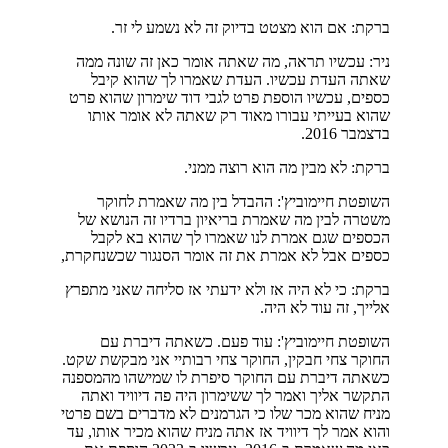
ברקת: אם הוא מצטט בדיוק זה לא נשמע לי זר.
ניר: עכשיו תראה, מה שאתה אומר כאן זה שונה ממה
שאתה העדת עכשיו. העדת שאמרו לך שהוא קיבל
כספים, עכשיו הוספת פרט לגבי דוד שימרון שהוא פרט
שהוא בעייתי עבורו מאוד רק שאתה לא אומר אותו
בדצמבר 2016.
ברקת: לא מבין מה הוא רוצה ממני.
השופטת חיימוביץ': ההבדל בין מה שאמרת לחוקר
משטרה לבין מה שאמרת בריאיון ברדיו זה הנושא של
הכספים שגם אמרת לנו שאמרו לך שהוא בא לקבל
כספים אבל לא אמרת את זה אומר הסנגור שכשנחקרת,
ברקת: כי לא היה אז ולא ידעתי אז סליחה שאני מתפרץ
אלייך, זה עוד לא היה.
השופטת חיימוביץ': עוד פעם. כשאתה דיברת עם
החוקר צחי חבקין, החוקר צחי רבותיי אני מבקשת שקט.
כשאתה דיברת עם החוקר סיפרת לו שמישהו מהמספנה
התקשר אליך ואמר לך ששימרון היה פה דיוויד ואתה
מניח שהוא מכר שלו כי הגרמנים לא מדברים בשם פרטי
והוא אמר לך דיוויד אז אתה מניח שהוא מכיר אותו, עד