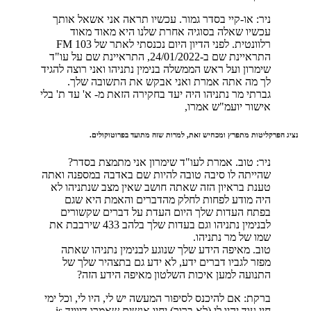
ניר: או-קיי בסדר גמור. עכשיו תראה אני אשאל אותך
עכשיו שאלה בסוגיה אחרת שלנו היא מאוד מאוד
רלוונטית. לפני הדיון היום נכנסתי לאתר של 103 FM
התראיינת שם ב-24/01/2022, התראיינת שם על עו"ד
שימרון ועל ראש הממשלה בנימין נתניהו ואני רוצה להגיד
לך מה אתה אמרת ואני אבקש את התשובה שלך.
גברתי מר נתניהו היה יעד בחקירה הזאת מ- א' עד ת' בלי
אישור יועמ"ש אמרו,
נציג הפרקליטות מתפרץ ומכחיש זאת, למרות שזה מתועד בפרוטוקולים.
ניר: טוב. אמרת לעו"ד שימרון אני מתמצת בסדר?
שהייתה לו סיבה טובה להיות שם באדבה במספנה ואתה
טענת בראיון הזה שאתה חושב שאין מצב שנתניהו לא
היה מודע לפחות לחלק מהדברים והאמת היא שגם
בפתח העדות שלך היום העדת על דברים שקשורים
לבנימין נתניהו וגם בעדות שלך בלהב 433 שירבבת את
שמו של מר נתניהו.
טוב. מאיפה הידע שלך שנוגע לבנימין נתניהו שאתה
מפזר לגביו דברים ידע, לא ידע גם בתצהיר שלך של
התנועה למען איכות השלטון מאיפה הידע הזה?
ברקת: אם להיכנס לסיפור המעשה יש לי, היו לי, וכל ימי
חיי עוד יהיו לי (לא ברור) יחיו אנשים שאמרו דיוויד is