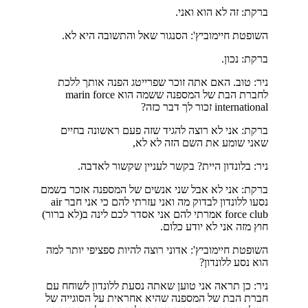
ברקת: זה לא הוא ואני.
השופטת חיימוביץ': הסנגור שאל והתשובה היא לא.
ברקת: נכון.
ניר: טוב. האם אתה זוכר שפרייטג הפנה אותך ללכת
לחברת הבת של המספנה ששמה הוא marin force
international זכור לך דבר כזה?
ברקת: אני לא רוצה להגיד שזה פעם ראשונה בחיים
שאני שומע את השם הזה לא לא,
ניר: בלונדון היית? בקשר לעניין שקשור לאדבה.
ברקת: אני לא אבל שני אנשים של המספנה אזכר בשמם
נסעו ללונדון לבדוק מה ואני עזרתי להם כי אני חבר air
force club אמרתי להם אני אסדר לכם לינה ב(לא ברור)
חוץ מזה אני לא יודע כלום.
השופטת חיימוביץ': אדוני רוצה להיות ספציפי יותר למה
הוא נסע ללונדון?
ניר: כן תראה אני טוען שאתה נסעת ללונדון לשוחח עם
חברת הבת של המספנה שהיא אחראית על הסוגייה של