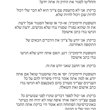
והחליטו לסגור את התיק זה אתה יודע?
ברקת: אני לא מתעסק עם צ'ייני הוא לא חבר שלי ויכול
להיות שכן ויכול להיות שלא.
השופטת חיימוביץ': או-קיי אז שואל הסנגור אבל ידעת
את זה שהוא נסגר? שסגרו נגדו שלא מגישים, ידעת שלא
הגישו נגדו כתב אישום?
ברקת: אני יודע על צ'ייני את הדברים הבאים של
התקופה האחרונה.
השופטת חיימוביץ': רגע. האם אתה יודע שלא הגישו
נגדו כתב אישום?
ברקת: אני חושב שאני יודע את זה.
השופטת חיימוביץ': יופי אז מה שהסנגור שואל אם אתה
יודע אז למה אתה אומר ברדיו סיפרתי להם על כל
העניינים שצ'ייני מעורב בהם כשבעצם לא הגישו נגדו
כתב אישום זאת השאלה.
ברקת: אני יכול לספר דברים שקרו לפני שבועיים כל
פעם שצ'ייני רואה אותי איפה שזה לא יהיה וזה בעיקר
באוניברסיטה הפתוחה הוא אומר היי ברקת אתה החבר
הכי טוב שלי זו תכונה.