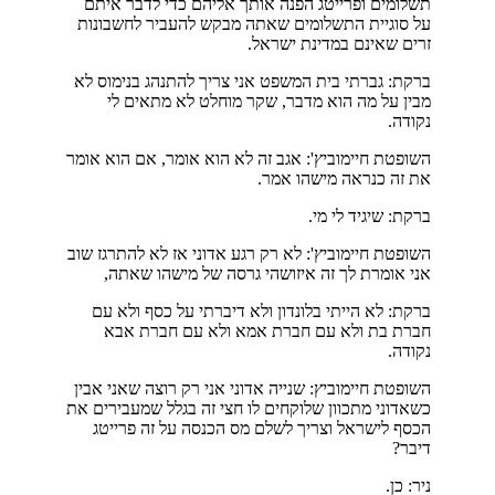
תשלומים ופרייטג הפנה אותך אליהם כדי לדבר איתם
על סוגיית התשלומים שאתה מבקש להעביר לחשבונות
זרים שאינם במדינת ישראל.
ברקת: גברתי בית המשפט אני צריך להתנהג בנימוס לא
מבין על מה הוא מדבר, שקר מוחלט לא מתאים לי
נקודה.
השופטת חיימוביץ': אגב זה לא הוא אומר, אם הוא אומר
את זה כנראה מישהו אמר.
ברקת: שיגיד לי מי.
השופטת חיימוביץ': לא רק רגע אדוני אז לא להתרגז שוב
אני אומרת לך זה איזושהי גרסה של מישהו שאתה,
ברקת: לא הייתי בלונדון ולא דיברתי על כסף ולא עם
חברת בת ולא עם חברת אמא ולא עם חברת אבא
נקודה.
השופטת חיימוביץ: שנייה אדוני אני רק רוצה שאני אבין
כשאדוני מתכוון שלוקחים לו חצי זה בגלל שמעבירים את
הכסף לישראל וצריך לשלם מס הכנסה על זה פרייטג
דיבר?
ניר: כן.