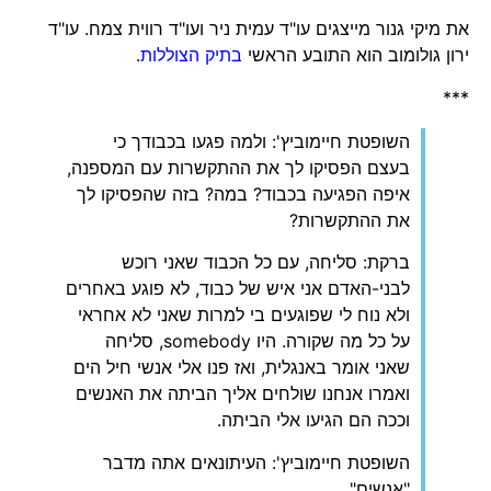
את מיקי גנור מייצגים עו"ד עמית ניר ועו"ד רווית צמח. עו"ד
ירון גולומוב הוא התובע הראשי
בתיק הצוללות
.
***
השופטת חיימוביץ': ולמה פגעו בכבודך כי
בעצם הפסיקו לך את ההתקשרות עם המספנה,
איפה הפגיעה בכבוד? במה? בזה שהפסיקו לך
את ההתקשרות?
ברקת: סליחה, עם כל הכבוד שאני רוכש
לבני-האדם אני איש של כבוד, לא פוגע באחרים
ולא נוח לי שפוגעים בי למרות שאני לא אחראי
על כל מה שקורה. היו somebody, סליחה
שאני אומר באנגלית, ואז פנו אלי אנשי חיל הים
ואמרו אנחנו שולחים אליך הביתה את האנשים
וככה הם הגיעו אלי הביתה.
השופטת חיימוביץ': העיתונאים אתה מדבר
"אנשים",