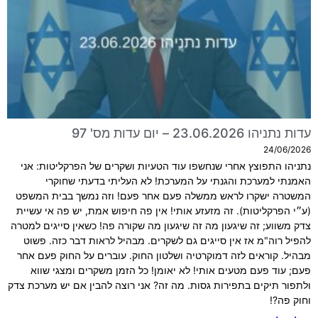
עדות נתניהו 23.06.2026 – יום עדות מס' 97
24/06/2026
נתניהו התפוצץ אחרי שנחשפו עוד הטעיות ושקרים של הפרקליטות: אני
האמנתי למערכת והגנתי על המערכת! לא העליתי בדעתי שחוקרי
המשטרה ישקרו לראש ממשלה פעם אחר פעם! וזה נמשך בבית המשפט
(ע״י הפרקליטות). זה מזעזע אותי! אין פה חיפוש אמת, יש פה אי עשיית
צדק משווע; זה שיגעון מה זה שיגעון מה שקורה פה! כשאין סייגים למטרה
להפיל רוה"מ אז אין סייגים גם לשקרים. מבהיל לראות דבר כזה. פשוט
מבהיל. קוראים לזה דמוקרטיה ושלטון החוק. עוברים על החוק פעם אחר
פעם; עוד פעם מטעים אותי! לא יאומן! כל הזמן משקרים ומצגי שווא
ולתפור תיקים בתפירות גסות. מה זה? אני רוצה להבין אם יש מערכת צדק
וחוק פה?!