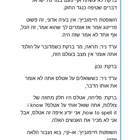
ברקת לא עשתה אף פעם במדינת ישראל
דברים שטיפה כנגד החוק.
השופטת חיימוביץ': אין בעיה אדוני, זה פשוט
פרייטג אמר אז אומרים לך שהוא אמר, זה הכל,
אף אחד לא אמר שזה היה.
עו"ד ניר: תראה, מר ברקת כשמדובר על הולנד
אתה אומר אין מצב בעולם הזה,
ברקת: נכון.
עו"ד ניר: כששואלים על אטלס אתה לא אומר
את אותו הדבר,
ברקת: סליחה, אטלס היו חלק מחוזה של
צוללות, אתה שואל אותי על אטלס? i know
how to spell it, אני יודע איפה זה אטלס, אבל
אני לא מכיר את האנשים האלה.
השופטת חיימוביץ': או-קיי, בוא נעבור הלאה
אדוני,