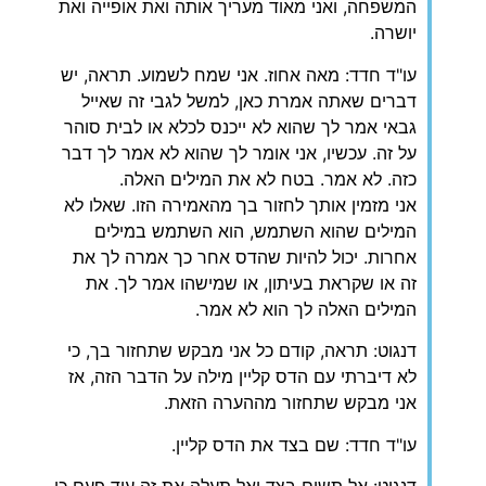
המשפחה, ואני מאוד מעריך אותה ואת אופייה ואת
יושרה.
עו"ד חדד: מאה אחוז. אני שמח לשמוע. תראה, יש
דברים שאתה אמרת כאן, למשל לגבי זה שאייל
גבאי אמר לך שהוא לא ייכנס לכלא או לבית סוהר
על זה. עכשיו, אני אומר לך שהוא לא אמר לך דבר
כזה. לא אמר. בטח לא את המילים האלה.
אני מזמין אותך לחזור בך מהאמירה הזו. שאלו לא
המילים שהוא השתמש, הוא השתמש במילים
אחרות. יכול להיות שהדס אחר כך אמרה לך את
זה או שקראת בעיתון, או שמישהו אמר לך. את
המילים האלה לך הוא לא אמר.
דנגוט: תראה, קודם כל אני מבקש שתחזור בך, כי
לא דיברתי עם הדס קליין מילה על הדבר הזה, אז
אני מבקש שתחזור מההערה הזאת.
עו"ד חדד: שם בצד את הדס קליין.
דנגוט: אל תשים בצד ואל תעלה את זה עוד פעם כי