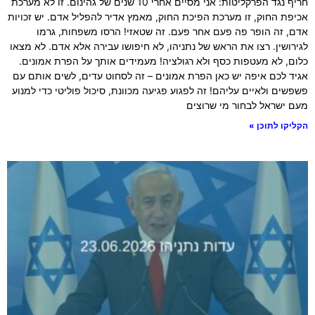
חריף נגד הפרקליטות: אני מסיים אחרי 10 שנים של גהינום. זו לא מערכת
אכיפת החוק, זו מערכת הפיכת החוק, מאמץ אדיר להפליל אדם. יש זכויות
אדם, זה הופר פה פעם אחר פעם. זה שטאזי! הרסו משפחות, גרמו
לגירושין. רצו את הראש של נתניהו, לא חיפושו עבירה אלא אדם. לא מצאו
כלום, לא מעטפות כסף ולא רגולציה! מעמידים אותך על הפרת אמונים.
אגיד לכם איפה יש כאן הפרת אמונים – זה לסחוט עדים, לשים אותם עם
פשפשים ולאיים עליהם! זה לפגוע פגיעה מכוונת, סיכול פוליטי כדי למנוע
מעם ישראל לבחור מי שרוצים
הקליקו לתוכן »