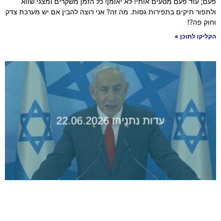
פעם; עוד פעם מטעים אותי! לא יאומן! כל הזמן משקרים ומצגי שווא
ולתפור תיקים בתפירות גסות. מה זה? אני רוצה להבין אם יש מערכת צדק
וחוק פה?!
הקליקו לתוכן »