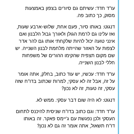
עו"ד חדד: עשיתם גם סיורים בצפון באמצעות
מסוק, כך כתוב פה.
דנגוט: באותו סיור, פעם אחת, שלוש-ארבע שעות,
ואז עלינו גם לרמת הגולן ולאורך גבול הלבנון ואם
אינני טועה יכול להיות שלקחתי אותו גם להר אדר
לצפות על האזור שהייתה מלחמת לבנון השנייה. יש
שם מקום תצפית שהקימו ההורים של משפחות
חללי לבנון השנייה.
עו"ד חדד: עכשיו, יש עוד כתוב, בחלק, אתה אומר
על זה, אבל זה לא עסקי, למרות שכתוב בדו"ח שזה
עסקי, זה טעות, זה לא נכון?
דנגוט: לא היה שום דבר עסקי. ממש לא.
עו"ד חדד: וגם כתוב בדו"ח שניסית להיכנס לתחום
העסקי ולכן נפגשת עם ג'יימס פאקר. זה באותו
דו"ח תשאול, אתה אומר זה גם לא נכון?