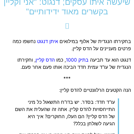
שיעשה איתו עסקים; דנגוט: "אני וקליין
בקשרים מאוד ידידותיים"
בחקירתו הנגדית של אלוף במילואים
איתן דנגוט
נחשפו כמה
פרטים מעניינים על הדס קליין.
דנגוט הוא עד תביעה
בתיק 1000
, כמו
הדס קליין
, וחקירתו
הנגדית של עו"ד עמית חדד הביכה אותו פעם אחר פעם.
***
הנה הקטעים הרלוונטיים להדס קליין:
עו"ד חדד: בסדר. יש בדו"ח התשאול כל מיני
התייחסויות להדס קליין. אתה זה שהעלית את השם
של הדס קליין? הם העלו, החוקרים? איך היא
הגיעה לשולחן בכלל?