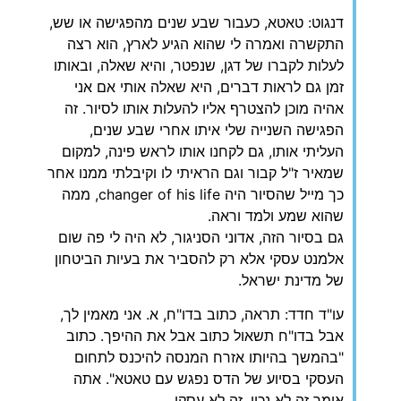
דנגוט: טאטא, כעבור שבע שנים מהפגישה או שש,
התקשרה ואמרה לי שהוא הגיע לארץ, הוא רצה
לעלות לקברו של דגן, שנפטר, והיא שאלה, ובאותו
זמן גם לראות דברים, היא שאלה אותי אם אני
אהיה מוכן להצטרף אליו להעלות אותו לסיור. זה
הפגישה השנייה שלי איתו אחרי שבע שנים,
העליתי אותו, גם לקחנו אותו לראש פינה, למקום
שמאיר ז"ל קבור וגם הראיתי לו וקיבלתי ממנו אחר
כך מייל שהסיור היה changer of his life, ממה
שהוא שמע ולמד וראה.
גם בסיור הזה, אדוני הסניגור, לא היה לי פה שום
אלמנט עסקי אלא רק להסביר את בעיות הביטחון
של מדינת ישראל.
עו"ד חדד: תראה, כתוב בדו"ח, א. אני מאמין לך,
אבל בדו"ח תשאול כתוב אבל את ההיפך. כתוב
"בהמשך בהיותו אזרח המנסה להיכנס לתחום
העסקי בסיוע של הדס נפגש עם טאטא". אתה
אומר זה לא נכון, זה לא עסקי.