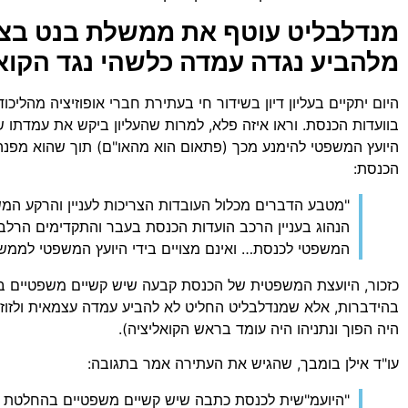
מנדלבליט עוטף את
ממשלת בנט בצמר
מלהביע נגדה עמדה כלשהי נגד הקוא
היום יתקיים בעליון דיון בשידור חי בעתירת חברי אופוזיציה מהליכו
בוועדות הכנסת. וראו איזה פלא, למרות שהעליון ביקש את עמדתו ש
היועץ המשפטי להימנע מכך (פתאום הוא מהאו"ם) תוך שהוא מפנה
הכנסת:
"מטבע הדברים מכלול העובדות הצריכות לעניין והרקע המשפ
הנהוג בעניין הרכב הועדות הכנסת בעבר והתקדימים הרלבנטי
המשפטי לכנסת… ואינם מצויים בידי היועץ המשפטי לממש
כזכור, היועצת המשפטית של הכנסת קבעה שיש קשיים משפטיים בה
בהידברות, אלא שמנדלבליט החליט לא להביע עמדה עצמאית ולזוז ה
היה הפוך ונתניהו היה עומד בראש הקואליציה).
עו"ד אילן בומבך, שהגיש את העתירה אמר בתגובה:
"היועמ"שית לכנסת כתבה שיש קשיים משפטיים בהחלטת 