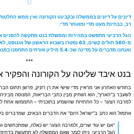
דיונים על דיונים בממשלה ובקבינט הקורונה ואין ממש החלטות,
רב, בבחינת מעט מדי ומאוחר מדי.
הגל הרביעי מתפשט במהירות וממשלת בנט מתקשה להפנים א
ואנחנו מדברים על מדינה שכ-5.4 מיליון אזרחים התחסנו במנה ראשונה ושנייה.
***
בנט איבד שליטה על הקורונה והפקיר א
בחודש האחרון אני מראיין מדי שישי את רן רזניק, פרשן תחום הבריא
לשעבר ב"הארץ", הוא הוותיק מבין כתבי הבריאות, המנוסה מביניהם
למרבה הצער – כל התחזיות שהשמיע בתוכניתי – התממשו אחת ל
אתמול הוא כתב ב"ישראל היום" את הדברים הבאים, שמדברים בע
"אם יש עוד שרים, ולמרבה הצער יש כאלה, שמתכחשים וע
הגל הרביעי, ניתן לומר שאם הממשלה לא תתעשת בדחיפות,