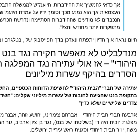
אך כדאי להמשיך את ההידברות. היועמ"ש לממשלה התבקש
העצמאית אך הוא נמנע מכך וסומך ידיו על עמדת היועמ"ש
הנכבדים לא מודעים שההידברות הסתיימה ונדרשת הכרעה
מתפקדות יותר מחודש וחצי!".
היום נראה איך הדיון יתפתח ונעדכן בדף הפייסבוק שלי, בטלגרם ובט
מנדלבליט לא מאפשר חקירה נגד בנט ו
היהודי" – אז אולי עתירה נגד המפלגה 
הסדרים בהיקף עשרות מיליונים
עתירה של חברי "הבית היהודי" לחשיפת הדוחות הכספיים, החש
בתקופת בנט שהגיעה לחובות של עשרות מיליוני שקלים: "חש
צדדים שלישיים שלא כדין"
ארבעה חברי הבית היהודי – אברהם צימרינג, יהושע זוהר, אבנר מל
מפלגת הבית היהודי (בשליטתו של בנט), נגד בן ציון ארביב, גזר הבי
משה, יו"ר הבית היהודי וסגנית ראש עיריית ירושלים.