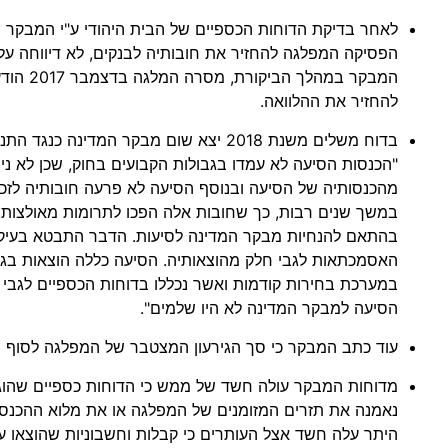
הפסיקה המפלגה להחזיר את חובותיה לבנקים, לא דיווחה על
המבקר במהל
להחזיר את ההלוואה.
בדוח משלים משנת 2018 יצא שום מבקר המדינה 
"הכנסות הסיעה לא עמדו בגבולות הקבועים בחוק, שכן לא ני
מהכנסותיה של הסיעה ובנוסף הסיעה לא פרעה חובותיה לזכא
במשך שנים רבות, כך שחובות אלה הפכו לתרומות מאולצות.
בהתאם להנחיות מבקר המדינה לסיעות. הדבר התבטא בעיק
האסמכתאות לגבי חלק מהוצאותיה. הסיעה כללה הוצאות בגי
במערכת בחירות קודמות ואשר נכללו בדוחות הכספיים לגבי
הסיעה למבקר המדינה לא היו שלמים".
עוד כתב המבקר כי סך הגירעון המצטבר של המפלגה לסוף 2016 עומד על כ-28 מיליון שקל.
מדוחות המבקר עולה חשד של ממש כי הדוחות כספיים שהוגשו
נאמנה את תזרים המזומנים של המפלגה או את מלוא ההכנסות
היתר עלה חשד אצל העותרים כי קבלות וחשבוניות שהוצאו ע