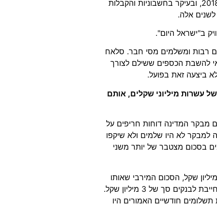
העותרים מבקשים לעיין במסמכי הבית היהודי בין השנים 2013 ל-2018, ובעיקר בחשבוניות והקבלות
לשנים אלה.
יק ב"ישראל היום".
ים רבות ומשלמים מסי חבר. סלאח
כאי להשבת הכספים ששילם לצורך
 ביצעה זאת בפועל.
ל עשרות מיליוני שקלים, אותם
ת הבחירות לכנסת בשנים 2013 ו-2015 פרסם מבקר המדינה דוחות חריפים על
 למבקר לא היו שלמים ולא שיקפו
ם בסכום מצטבר של יותר משני
ריל 2015 קיבלה הבית היהודי הלוואה מהמדינה בסך 8 מיליון שקל, הסכום המירבי שאותו
יכולה היתה לקבל והודיעה בכתב לחשב הכנסת כי היא עדיין חייבת לבנקים סך של 3 מיליון שקל.
תשלומים חודשיים האמורים היו