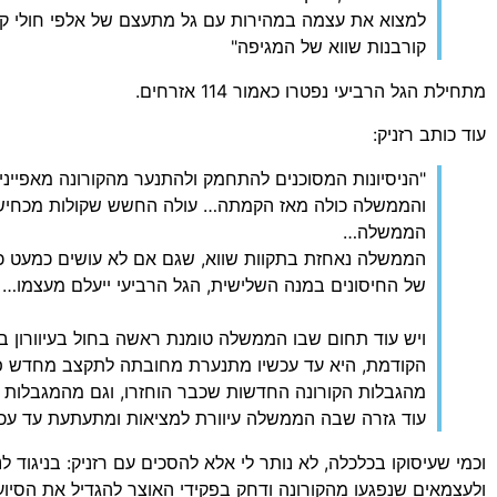
למצוא את עצמה במהירות עם גל מתעצם של אלפי חולי ק
קורבנות שווא של המגיפה"
מתחילת הגל הרביעי נפטרו כאמור 114 אזרחים.
עוד כותב רזניק:
"הניסיונות המסוכנים להתחמק ולהתנער מהקורונה מאפייני
והממשלה כולה מאז הקמתה… עולה החשש שקולות מכחישי
הממשלה…
הממשלה נאחזת בתקוות שווא, שגם אם לא עושים כמעט 
של החיסונים במנה השלישית, הגל הרביעי ייעלם מעצמו…
ויש עוד תחום שבו הממשלה טומנת ראשה בחול בעיוורון 
הקודמת, היא עד עכשיו מתנערת מחובתה לתקצב מחדש פי
מהגבלות הקורונה החדשות שכבר הוחזרו, וגם מהמגבלות העת
עוד גזרה שבה הממשלה עיוורת למציאות ומתעתעת עד עכשי
וכמי שעיסוקו בכלכלה, לא נותר לי אלא להסכים עם רזניק: בניגוד ל
ולעצמאים שנפגעו מהקורונה ודחק בפקידי האוצר להגדיל את הסיוע 