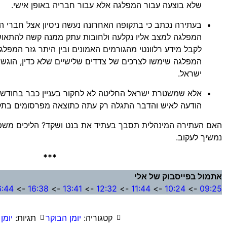
שלא בוצעה עבור המפלגה אלא עבור חבריה באופן אישי.
בעתירה נכתב כי בתקופה האחרונה נעשה ניסיון אצל חברי המ
המפלגה למצב אליו נקלעה ולחובות עתק ממנה קשה להתאוש
לקבל מידע רלוונטי מהגורמים האמונים ובין היתר גזר המפלג
ישראל.
אלא שמשטרת ישראל החליטה לא לחקור בעניין כבר בחודש 
הודעה לאיש והדבר התגלה רק עתה כתוצאה מפרסומים בתק
האם העתירה המינהלית תסבך בעתיד את בנט ושקד? הליכים משפט
נמשיך לעקוב.
***
אתמול בפייסבוק של אלי
6:44
->
16:38
->
13:41
->
12:32
->
11:44
->
10:24
->
09:25
קטגוריה:
יומן הבוקר
תגיות:
יומן