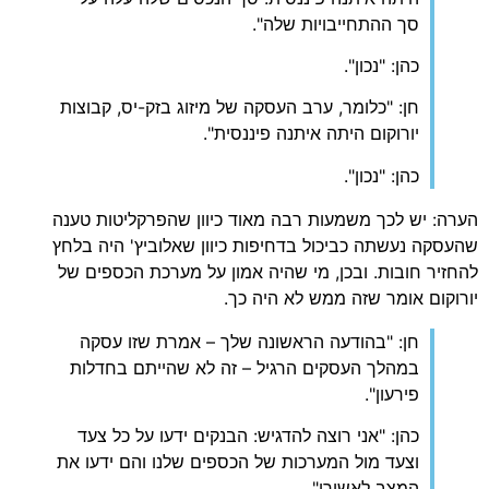
סך ההתחייבויות שלה".
כהן: "נכון".
חן: "כלומר, ערב העסקה של מיזוג בזק-יס, קבוצות
יורוקום היתה איתנה פיננסית".
כהן: "נכון".
הערה: יש לכך משמעות רבה מאוד כיוון שהפרקליטות טענה
שהעסקה נעשתה כביכול בדחיפות כיוון שאלוביץ' היה בלחץ
להחזיר חובות. ובכן, מי שהיה אמון על מערכת הכספים של
יורוקום אומר שזה ממש לא היה כך.
חן: "בהודעה הראשונה שלך – אמרת שזו עסקה
במהלך העסקים הרגיל – זה לא שהייתם בחדלות
פירעון".
כהן: "אני רוצה להדגיש: הבנקים ידעו על כל צעד
וצעד מול המערכות של הכספים שלנו והם ידעו את
המצב לאשורו".