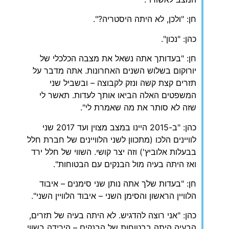
חן: "ולכן, לא היתה היסטריה?".
כהן: "נכון".
חן: "בעדותך אתה נשאל את מצבה הכלכלי של
יורוקום בשלוש השנים האחרונות. אתה מדבר על
תזרים קצת קשה ונזק לקבוצה – ובשביל שני
המשפטים האלה הביאו אותך לעדות. תאשר לי
שזה לא סותר את מה שאמרת לי".
כהן: "ב-2015 היינו במצב מצוין ועד 2017 שני
לוויינים הלכו (מתכוון לשני הלוויינים של חברת חלל
בבעלות אלוביץ') וזה יצר קושי. השווי של חלל ירד
ואז היתה בעיה מול הבנקים עם הבטוחות".
חן: "בעדות שלך אתה נותן שני סימנים – איבוד
הלוויין הראשון והסימן השני – איבוד הלוויין השני".
כהן: "אני רוצה להדגיש. לא היתה בעיה של תזרים,
הבעיה היתה בבטוחות של הבנקים – הירידה בשווי