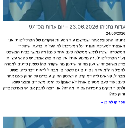
עדות נתניהו 23.06.2026 – יום עדות מס' 97
24/06/2026
נתניהו התפוצץ אחרי שנחשפו עוד הטעיות ושקרים של הפרקליטות: אני
האמנתי למערכת והגנתי על המערכת! לא העליתי בדעתי שחוקרי
המשטרה ישקרו לראש ממשלה פעם אחר פעם! וזה נמשך בבית המשפט
(ע״י הפרקליטות). זה מזעזע אותי! אין פה חיפוש אמת, יש פה אי עשיית
צדק משווע; זה שיגעון מה זה שיגעון מה שקורה פה! כשאין סייגים למטרה
להפיל רוה"מ אז אין סייגים גם לשקרים. מבהיל לראות דבר כזה. פשוט
מבהיל. קוראים לזה דמוקרטיה ושלטון החוק. עוברים על החוק פעם אחר
פעם; עוד פעם מטעים אותי! לא יאומן! כל הזמן משקרים ומצגי שווא
ולתפור תיקים בתפירות גסות. מה זה? אני רוצה להבין אם יש מערכת צדק
וחוק פה?!
הקליקו לתוכן »