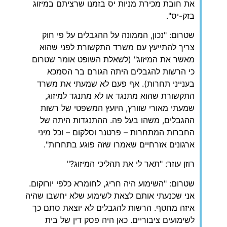
את חובת מכירת מניות יס בזמנו שרציתם במיזוג
בזק-יס".
שטרום: "נכון, הממונה על ההגבלים על פי חוק
צריך להתייעץ עם משרד התקשורת לפני שהוא
מאשר את המיזוג" (לשאלת השופט אומר שטרום
כי הרשות להגבלים היתה הגורם בר הסמכא
בענייני תחרות). אף פעם לא שמעתי את משרד
התקשורת שהוא מתנגד או לא מתנגד למיזוג,
שמעתי מאורי שוורץ, היועץ המשפטי של רשות
ההגבלים, משהו בעל פה. ההתנגדות היתה של
החברות המתחרות – פרטנר וסלקום – וכל מיני
ארגונים אזרחיים שאמרו שזה פוגע בתחרות".
רוזן עוזר: "תאר לי את תהליכי המיזוג?"
שטרום: "השימוע היה חריג, לחומרא כלפי יורוקום.
אני שכנעתי אותם לצאת לשימוע שלא יחשבו שהיה
איזה מחטף. הרשות להגבלים לא יוצאת סתם כך
לשימועים ציבוריים. כאן היה פסק דין של בית