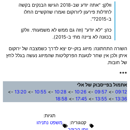
וולקן: "אתה יודע שב-2018 הגישו הבנקים בקשה
לחדלות פירעון ליורוקום ואמרו שהקשיים החלו
ב-2015?".
כהן: "לא יודע" (וזה גם ממש לא משמעותי. וולקן
בכוונה לא ציינה מתי ב-2015).
השורה התחתונה: מיזוג בזק-יס יצא לדרך כשמצבה של ירוקום
איתן ולכן אין שחר לטענת הפרקליטות שהמיזוג נעשה בגלל לחץ
של חובות.
***
אתמול בפייסבוק של אלי
->
13:20
->
10:55
->
10:28
->
10:26
->
09:57
->
09:12
18:58
->
17:45
->
13:55
->
13:36
תגיות:
קטגוריה:
משפט נתניהו
יומן הבוקר
,