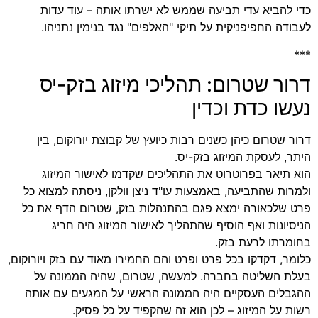
כדי להביא עדי תביעה שממש לא ישרתו אותה – עוד עדות
לעבודה החפיפניקית על תיקי "האלפים" נגד בנימין נתניהו.
***
דרור שטרום: תהליכי מיזוג בזק-יס
נעשו כדת וכדין
דרור שטרום כיהן כשנים רבות כיועץ של קבוצת יורוקום, בין
היתר, לעסקת המיזוג בזק-יס.
הוא תיאר בפרוטרוט את התהליכים שקדמו לאישור המיזוג
ולמרות שהתביעה, באמצעות עו"ד ניצן וולקן, ניסתה למצוא כל
פרט שלכאורה ימצא פגם בהתנהלות בזק, שטרום הדף את כל
הניסיונות ואף הוסיף שהתהליך לאישור המיזוג היה חריג
בחומרתו לרעת בזק.
כלומר, דקדקו בכל פרט ופרט והם החמירו מאוד עם בזק ויורוקום,
בעלת השליטה בחברה. למעשה, שטרום, שהיה הממונה על
ההגבלים העסקיים היה הממונה הראשי על המגעים עם אותה
רשות על המיזוג – לכן הוא זה שהקפיד על כל פסיק.