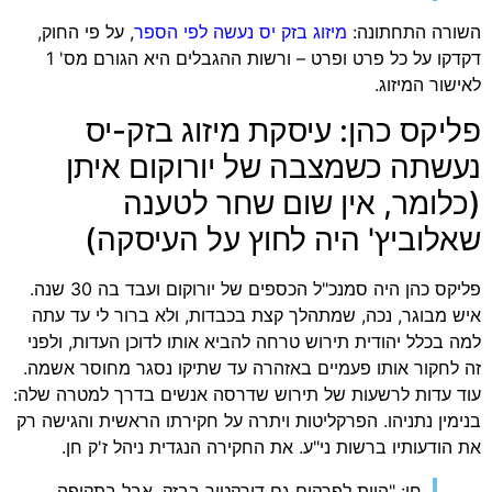
השורה התחתונה:
מיזוג בזק יס נעשה לפי הספר
, על פי החוק,
דקדקו על כל פרט ופרט – ורשות ההגבלים היא הגורם מס' 1
לאישור המיזוג.
פליקס כהן: עיסקת מיזוג בזק-יס
נעשתה כשמצבה של יורוקום איתן
(כלומר, אין שום שחר לטענה
שאלוביץ' היה לחוץ על העיסקה)
פליקס כהן היה סמנכ"ל הכספים של יורוקום ועבד בה 30 שנה.
איש מבוגר, נכה, שמתהלך קצת בכבדות, ולא ברור לי עד עתה
למה בכלל יהודית תירוש טרחה להביא אותו לדוכן העדות, ולפני
זה לחקור אותו פעמיים באזהרה עד שתיקו נסגר מחוסר אשמה.
עוד עדות לרשעות של תירוש שדרסה אנשים בדרך למטרה שלה:
בנימין נתניהו. הפרקליטות ויתרה על חקירתו הראשית והגישה רק
את הודעותיו ברשות ני"ע. את החקירה הנגדית ניהל ז'ק חן.
חן: "היית לפרקים גם דירקטור בבזק, אבל בתקופה