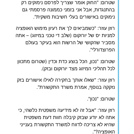
שטרום: "החוק אומר שצריך לפרסם נימוקים רק
בהתנגדות, אבל אני בזמני כממונה פרסמתי גם
נימוקים באישורים בעלי חשיבות משקית".
רוזן עוזר: "כשמביאים לך את רעיון מימוש האופציה
למניות יס של יורוקום (שלב די טכני במיזוג) – אתה
מסביר שהקושי של הרשות הוא בעיקר בעולם
הפרוצדורלי".
שטרום: "נכון, הכל בוצע כדת וכדין (שטרום מתכוון
לכל תהליכי המיזוג מצד יורוקום ובזק).
רוזן עוזר: "שאלו אותך בחקירה לאילו אישורים בזק
נזקקה בנוסף, אמרת משרד התקשורת".
שטרום: "נכון".
רוזן עוזר: "אבל זה לא מידיעה משפטית כלשהי, כי
אתה לא יודע שבזק קיבלה חוות דעת משפטית
שהיא לא צריכה לדווח למשרד התקשורת בענייני
האופציה?".