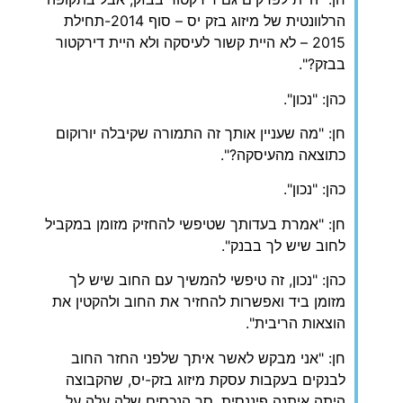
הרלוונטית של מיזוג בזק יס – סוף 2014-תחילת
2015 – לא היית קשור לעיסקה ולא היית דירקטור
בבזק?".
כהן: "נכון".
חן: "מה שעניין אותך זה התמורה שקיבלה יורוקום
כתוצאה מהעיסקה?".
כהן: "נכון".
חן: "אמרת בעדותך שטיפשי להחזיק מזומן במקביל
לחוב שיש לך בבנק".
כהן: "נכון, זה טיפשי להמשיך עם החוב שיש לך
מזומן ביד ואפשרות להחזיר את החוב ולהקטין את
הוצאות הריבית".
חן: "אני מבקש לאשר איתך שלפני החזר החוב
לבנקים בעקבות עסקת מיזוג בזק-יס, שהקבוצה
היתה איתנה פיננסית. סך הנכסים שלה עלה על