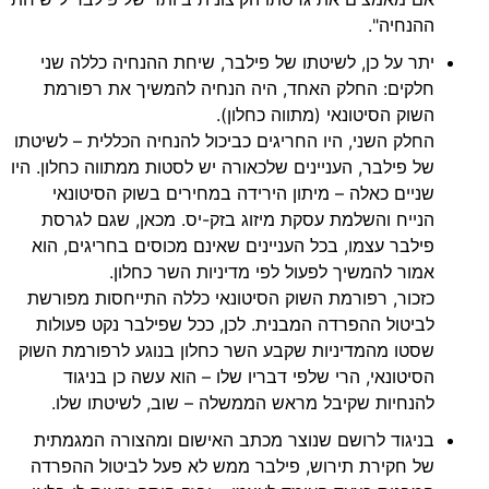
ההנחיה".
יתר על כן, לשיטתו של פילבר, שיחת ההנחיה כללה שני
חלקים: החלק האחד, היה הנחיה להמשיך את רפורמת
השוק הסיטונאי (מתווה כחלון).
החלק השני, היו החריגים כביכול להנחיה הכללית – לשיטתו
של פילבר, העניינים שלכאורה יש לסטות ממתווה כחלון. היו
שניים כאלה – מיתון הירידה במחירים בשוק הסיטונאי
הנייח והשלמת עסקת מיזוג בזק-יס. מכאן, שגם לגרסת
פילבר עצמו, בכל העניינים שאינם מכוסים בחריגים, הוא
אמור להמשיך לפעול לפי מדיניות השר כחלון.
כזכור, רפורמת השוק הסיטונאי כללה התייחסות מפורשת
לביטול ההפרדה המבנית. לכן, ככל שפילבר נקט פעולות
שסטו מהמדיניות שקבע השר כחלון בנוגע לרפורמת השוק
הסיטונאי, הרי שלפי דבריו שלו – הוא עשה כן בניגוד
להנחיות שקיבל מראש הממשלה – שוב, לשיטתו שלו.
בניגוד לרושם שנוצר מכתב האישום ומהצורה המגמתית
של חקירת תירוש, פילבר ממש לא פעל לביטול ההפרדה