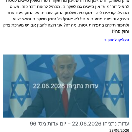
צדק משווע; זה שיגעון מה זה שיגעון מה שקורה פה! כשאין סייגים למטרה
להפיל רוה"מ אז אין סייגים גם לשקרים. מבהיל לראות דבר כזה. פשוט
מבהיל. קוראים לזה דמוקרטיה ושלטון החוק. עוברים על החוק פעם אחר
פעם; עוד פעם מטעים אותי! לא יאומן! כל הזמן משקרים ומצגי שווא
ולתפור תיקים בתפירות גסות. מה זה? אני רוצה להבין אם יש מערכת צדק
וחוק פה?!
הקליקו לתוכן »
עדות נתניהו 22.06.2026 – יום עדות מס' 96
23/06/2026