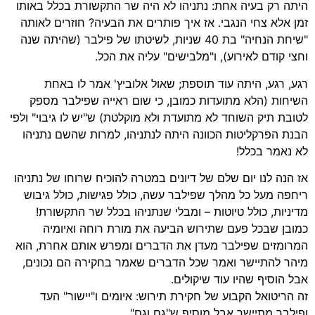
היתה רק בעיה אחת: נתניהו לא היה שר התקשורת בכלל באותו
זמן אלא צחי הנגבי. אז איך פותרים את הבעיה? חוזרים לאותה
"שיחת הנחיה" בת 40 שניות, לשיטתו של פילבר (שהיתה שנה
וחצי קודם לאירוע), ו"מלבישים" עליה את הכל.
רגע, רגע, היתה עוד תוספת; שאול אלוביץ' אמר לו באחת
השיחות (הלא מתועדות כמובן, כי שום ראייה שפילבר מספק
לטובת תיק השוחד לא מתועדת ולא מוקלטת) ש"יש לו גיבוי" ולפי
הבנת הפרקליטות הכוונה היתה לנתניהו, למרות שהשם נתניהו
לא נאמר בכלל!
אז הנה לנו יום שלם של דיונים במטרה להוכיח שרוחו של נתניהו
ריחפה מעל כל מהלך שפילבר עשה, כולל פגישות, כולל גיבוש
מדיניות, כולל טיוטות – ומבלי שנתניהו בכלל שר התקשורת!
כמובן שבכל פעם שתירוש הביעה את מורת רוחה ואיומיה
המרומזים שפילבר מעדן את הדברים ומפרש אותם אחרת, הוא
מיהר להתיישר ואמר שכל הדברים שאמר בחקירה הם נכונים,
אבל הוסיף שהיו עוד שיקולים.
זה הריטואל הקבוע של חקירת תירוש: איומים ו"יישור" העד
ופילבר מתיישר אבל מוסיף ש"גם וגם".