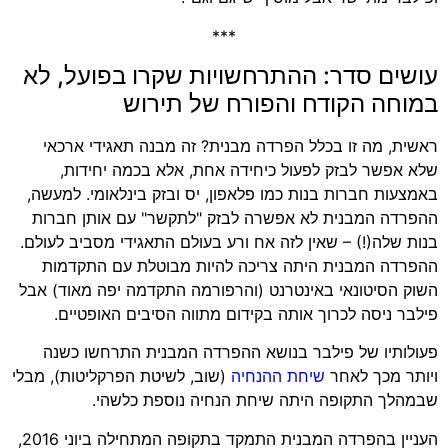
***
עושים סדר: ההתרחשויות שקרו בפועל, לא
במוחה הקודח והפורח של תירוש
ראשית, מה זו בכלל הפרדה מבנית? זה מבנה תאגידי ארכאי
שלא אפשר לבזק לפעול כיחידה אחת, אלא בכמה יחידות,
באמצעות חברות בנות כמו פלאפון, יס ובזק בינלאומי. למעשה,
ההפרדה המבנית לא אפשרה לבזק "לתקשר" עם אותן חברות
בנות שלה(!) – שאין לזה אח ורע בעולם התאגידי מסביב לעולם.
ההפרדה המבנית היתה צריכה להיות מבוטלת עם התקדמות
השוק הסיטונאי באינטרנט (והרפורמה התקדמה יפה מאוד) אבל
פילבר ניסה לכרוך אותה בקידום מתווה הסיבים האופטיים.
פעולותיו של פילבר בנושא ההפרדה המבנית התרחשו כשנה
ויותר מכך לאחר
שיחת ההנחיה
(שוב, לשיטת הפרקליטות), מבלי
שבמהלך התקופה היתה שיחת הנחיה נוספת כלשהי.
העניין בהפרדה המבנית התמקד בתקופה המתחילה ביוני 2016,