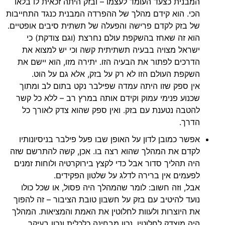
המבנית כצעד העומד לעצמו – ובזק היתה זכאית לו בלאו
הכי. הוא קידם מהלך של ההפרדה המבנית כנגד התחייבות
של בזק לקדם פרישה והפעלה של תשתית סיבים אופטיים.
הוא זה שאחז בהשקפת עולם נחרצת (וגם צודקת) כי
ישראל מצויה בבעיה תשתיתית קשה וכי יש למצוא את
הדרכים לפתור את הבעיה הזו. יתירה מזו, הוא יישם את
השקפת העולם הזו לא רק על בזק, אלא גם על הוט.
אין ספק שזו היתה עמדה שפילבר נקט בתום לב ומתוך
שכנוע פנימי עמוק וקידם אותה במרץ רב – ללא כל קשר
להטבה נטענת עם בזק. ואין ספק שהוא צדק לאורך כל
הדרך.
אפשר כמובן לדון על האופן שבו פעל פילבר בניסיונותיו
לקדם את המהלך שהוא רצה בו. אכן, קשה להתרשם שזה
היה תהליך סדור אבל כדי לקצץ בירוקרטיה ולוחות זמנים
לפעמים אין ברירה לדלג על שלטון הפקידים.
אבל, וזה חשוב: לומר שהמהלך היה פסול, או שכל כולו
נועד להיטיב עם בזק על חשבון טובת הציבור – זה להפוך
את היוצרות ולעוות לחלוטין את האמת והמציאות. המהלך
היה מוצדק לחלוטין, נכון מבחינה כלכלית ונכון בעיקר