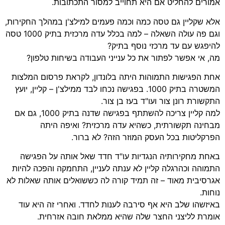
אמורים להחליט אם היא תחוייב למסור התכתובות.
אלא שקליין גם טסה כמה וכמה פעמים למילצ'ן במהלך החקירות,
וגם פה עולה השאלה – למה בכלל עדה מרכזית בתיק 1000 טסה
להיפגש עם עד מרכזי נוסף בתיק?
מה, אי אפשר לפתור את כל ענייני העבודה בשיחות טלפון?
אחת הפגישות התמוהות היתה בלונדון, לקראת פרסום המלצות
המשטרה בתיק 1000. בפגישה נכחו לבד ממילצ'ן – קליין, יועץ
התקשורת רונן צור ועו"ד בעז בן צור.
למה קליין צריכה להשתתף בפגישה שדנה בתיק 1000, גם אם
מבחינה תקשורתית, כשהיא עדה מרכזית? ואיפה היתה
הפרקליטות בכל העסק המוזר הזה? לא ברור.
באחת מחקירותיה הנגדיות עו"ד חדד שאל אותה על הפגישה
התמוהה וכהרגלה קליין לא ענתה לעניין, התחמקה והפכה להיות
אגרסיבית מאוד – זה תמיד קורה לה כששואלים אותה שאלות לא
נוחות.
באיזשהו שלב היא אף סירבה לענות לחדד. ואחרי זה היא עוד
אומרת לליצני החצר שלה שהיא ממלאת חובה אזרחית.