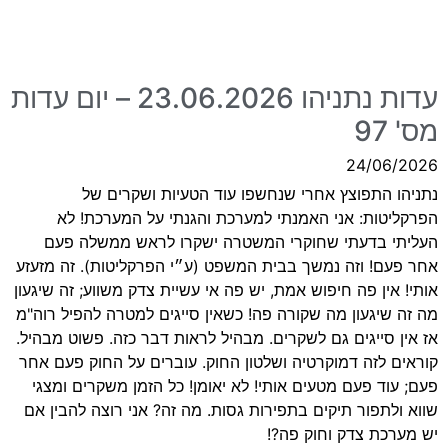
עדות נתניהו 23.06.2026 – יום עדות
מס' 97
24/06/2026
נתניהו התפוצץ אחרי שנחשפו עוד הטעיות ושקרים של
הפרקליטות: אני האמנתי למערכת והגנתי על המערכת! לא
העליתי בדעתי שחוקרי המשטרה ישקרו לראש ממשלה פעם
אחר פעם! וזה נמשך בבית המשפט (ע״י הפרקליטות). זה מזעזע
אותי! אין פה חיפוש אמת, יש פה אי עשיית צדק משווע; זה שיגעון
מה זה שיגעון מה שקורה פה! כשאין סייגים למטרה להפיל רוה"מ
אז אין סייגים גם לשקרים. מבהיל לראות דבר כזה. פשוט מבהיל.
קוראים לזה דמוקרטיה ושלטון החוק. עוברים על החוק פעם אחר
פעם; עוד פעם מטעים אותי! לא יאומן! כל הזמן משקרים ומצגי
שווא ולתפור תיקים בתפירות גסות. מה זה? אני רוצה להבין אם
יש מערכת צדק וחוק פה?!