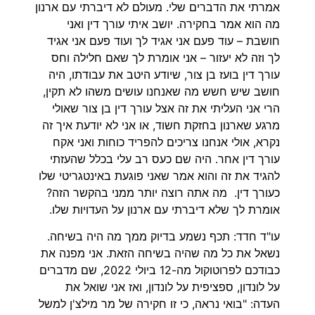
אמרתי את הדברים שלי. מעולם לא דיברתי עם ארנון
מה הוא אמר בחקירה. יושב איתי עורך דין ואני
חושבת – עוד פעם אני אגיד לך ועוד פעם אני אגיד
לך וזה לא יעזור – אני אומרת לך שאם חלילה וחס
עורך דין בועז בן צור, שיודע היטב את עבודתו, היה
חושב שיש חשש מה שאנחנו עושים משהו לא תקין,
הרי אני העליתי את זה אצל עורך דין בן צור שאולי
מרגע שארנון בחזקת חשוד, או אני לא יודעת איך זה
נקרא, אולי אנחנו צריכים להפריד כוחות ואני אקח
עורך דין אחר. היה שם כעס רב עלי בכלל שהעזתי
להגיד את זה והוא אמר שאני פוגעת באינטגריטי שלו
כעורך דין. מה אתה רוצה יותר ממני בהקשר הזה?
אומרת לך שלא דיברתי עם ארנון על העדויות שלו.
עו"ד חדד: תכף נשמע בדיוק ממך מה היה בשיחה.
נשאל את כל מה שהיה בשיחה הזאת. אני מפנה את
כבודכם לפרוטוקול מה-12 ביולי 2022, שם מדברים
על לונדון, ספציפית על לונדון, ואז אני שואל את
העדה: "בואי נראה, כי זו חקירה של מר מילצ'ן למשל