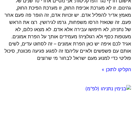
אישום חריף נגד הפרקליטות: אני מסיים אחרי 10 שנים של
גהינום. זו לא מערכת אכיפת החוק, זו מערכת הפיכת החוק,
מאמץ אדיר להפליל אדם. יש זכויות אדם, זה הופר פה פעם אחר
פעם. זה שטאזי! הרסו משפחות, גרמו לגירושין. רצו את הראש
של נתניהו, לא חיפושו עבירה אלא אדם. לא מצאו כלום, לא
מעטפות כסף ולא רגולציה! מעמידים אותך על הפרת אמונים.
אגיד לכם איפה יש כאן הפרת אמונים – זה לסחוט עדים, לשים
אותם עם פשפשים ולאיים עליהם! זה לפגוע פגיעה מכוונת, סיכול
פוליטי כדי למנוע מעם ישראל לבחור מי שרוצים
הקליקו לתוכן »