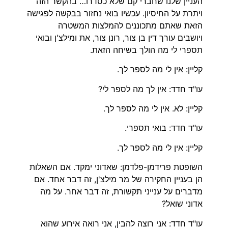
העניין שלנו שחברי קם שלא כסדרו… בהקשר הזה
ויתרת על החיסיון. עכשיו בואי נחזור בבקשה לפגישה
הזאת שאתם מתכוננים להמלצות המשטרה
ויושבים עורך דין בן צור, רונן צור, את ומילצ'ן ובואי
תספרי לי מה הולך בשיחה הזאת.
קליין: אין לי מה לספר לך.
עו"ד חדד: אין לך מה לספר לי?
קליין: לא. אין לי מה לספר לך.
עו"ד חדד: בואי תספרי.
קליין: אין לי מה לספר לך.
השופטת פרידמן-פלדמן: שאדוני ימקד. אם השאלות
הן בעניין החקירה של מר מילצ'ן, זה דבר אחד. אם
מדברים על ענייני תקשורת, זה דבר אחר. על מה
אדוני שואל?
עו"ד חדד: אני רוצה להבין, אני רואה אירוע שהוא