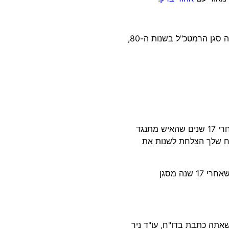
השופטת טלי חיימוביץ': הסנגור אומר לך שאהוד ברק, שהיה סגן הרמטכ"ל בשנות ה-80,
עו"ד ניר: טוב, איך, איך שינית את עמדתו של אהוד ברק, אחרי 17 שנים שהאיש מתנגד
"ח שלך הצלחת לשנות את
השופטת חיימוביץ': אתה מבין את השאלה אדוני? אומרים שאחרי 17 שנה מסגן
אתה כתבת בדו"ח, עו"ד ניר