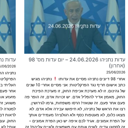
עדות נתניהו 24.06.2026 – יום עדות מס' 98
עדות נתניהו 23.06.2026 –
(אחרון)
4/06/2026
25/06/2026
נתניהו הת
אחרי 98 דיונים נתניהו מסיים את עדותו
נתניהו מגיש
הפרקליטו
כתב אישום חריף נגד הפרקליטות: אני מסיים אחרי 10 שנים
העליתי ב
של גהינום. זו לא מערכת אכיפת החוק, זו מערכת הפיכת
אחר פעם!
החוק, מאמץ אדיר להפליל אדם. יש זכויות אדם, זה הופר פה
מזעזע אות
פעם אחר פעם. זה שטאזי! הרסו משפחות, גרמו לגירושין.
משווע; זה
רצו את הראש של נתניהו, לא חיפושו עבירה אלא אדם. לא
למטרה להפ
מצאו כלום, לא מעטפות כסף ולא רגולציה! מעמידים אותך
לראות דבר
על הפרת אמונים. אגיד לכם איפה יש כאן הפרת אמונים –
החוק. עו
זה לסחוט עדים, לשים אותם עם פשפשים ולאיים עליהם! זה
אותי! לא 