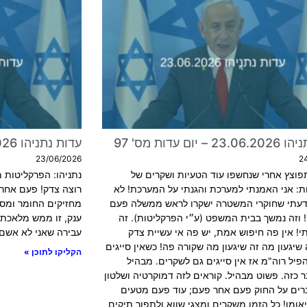
 יום עדות מס' 97
עדות נתניהו 22.06.2026 – יום עדות מס' 96
23/06/2026
2
פוצץ אחרי שנחשפו עוד הטעיות ושקרים של
נתניהו: הפרקליטות מ
ת: אני האמנתי למערכת והגנתי על המערכת! לא
רוצה צדק! פעם אחר 
דעתי שחוקרי המשטרה ישקרו לראש ממשלה פעם
מחזיקים החומר ומסל
 וזה נמשך בבית המשפט (ע״י הפרקליטות). זה
ענק, זו ממש מלאכת 
י! אין פה חיפוש אמת, יש פה אי עשיית צדק
עבירה שאני לא אשם 
 שיגעון מה זה שיגעון מה שקורה פה! כשאין סייגים
הקליקו לתוכן »
יל רוה"מ אז אין סייגים גם לשקרים. מבהיל
 כזה. פשוט מבהיל. קוראים לזה דמוקרטיה ושלטון
ברים על החוק פעם אחר פעם; עוד פעם מטעים
יאומן! כל הזמן משקרים ומצגי שווא ולתפור תיקים