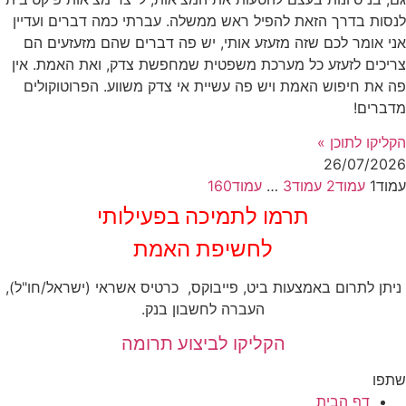
לנסות בדרך הזאת להפיל ראש ממשלה. עברתי כמה דברים ועדיין
אני אומר לכם שזה מזעזע אותי, יש פה דברים שהם מזעזעים הם
צריכים לזעזע כל מערכת משפטית שמחפשת צדק, ואת האמת. אין
פה את חיפוש האמת ויש פה עשיית אי צדק משווע. הפרוטוקולים
מדברים!
הקליקו לתוכן »
26/07/2026
עמוד
1
עמוד
2
עמוד
3
…
עמוד
160
‏תרמו לתמיכה בפעילותי
לחשיפת האמת
ניתן לתרום באמצעות ביט, פייבוקס, כרטיס אשראי (ישראל/חו"ל),
העברה לחשבון בנק.
הקליקו לביצוע תרומה
שתפו
דף הבית