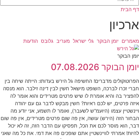
דף הבית
ארכיון
מאמרים
יומן הבוקר
גלי ישראל
מעריב
גלובס
הודעות
יומן הבוקר
יומן הבוקר 07.08.2026
הפרוטוקולים מדברים! החשיפה גל הירש בעדותו: הייתה שיחה בין
חברי זכרו לברכה, השופט מישאל חשין לבין דינה זילבר. הוא מנסה
להפציר בה והיא אומרת לו שיש פרטים מטרידים והוא אומר לה
איזה פרטים, יש לכם ראיות? חשין מבקש לדבר גם עם יהודה
ויינשטיין עצמו (היועמ"ש לשעבר), ואומר לו תשמע, אני יודע מה
הבחור הזה (הירש) עושה, אין פה שום פרטים מטרידים, אין פה שום
דבר, הוא מוסר לכם את הכל, תפסיקו עם הדבר הזה, זה לא יכול
להיות! אמרתי לוויינשטיין אתם שופכים פה את דמי. את כל מה שאני