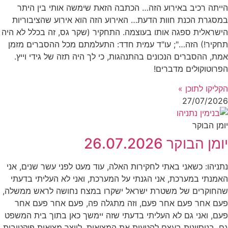
הייתה רכיב באירוע הזה… הכתבה הזאת שימשה אותי בין היתר
במסגרת הכנת חוות הדעת… האירוע הזה הוא אירוע שהציבוריות
הישראלית ספגה אותו בעוצמה. התחקיר (שקר גס, זה בכלל לא היה
תחקיר!) הזה…"; עו"ד עמית חדד: התעלמתם מכל ההסברים מזמן
אמת, ההסברים הנכונים בהתנהגות, כי לך היה תזה של גידי וייץ.
הפרוטוקולים מדברים!
הקליקו לתוכן »
27/07/2026
יומן הבוקר
יומן הבוקר 26.07.2026
נתניהו: כשאני באתי לחקירות האלה, עוד מעט לפני עשר שנים, אני
האמנתי במערכת, אני הגנתי על המערכת, ואני לא העליתי בדעתי
שהחוקרים של משטרת ישראל ישקרו במצח נחושה לראש ממשלה,
פעם אחר פעם אחר פעם, וזה מתגלה פה, פעם אחר פעם אחר
פעם, ואני גם לא העליתי בדעתי שזה יימשך כאן בתוך בית המשפט
גם, בניסיונות בעצם להטעות את המציאות, לייצר מציאות פיקטיבית