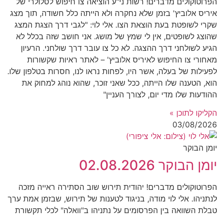
הפרוטוקולים מדברים! רשות ני"ע הוציאה צו חיפוש לסלולרי של
איריס אלוביץ' בזמן שלא נחקרה ולא הייתה כלל חשודה, תוך מצג
שקרי לשופטת בעת הוצאת הצו. אלי לוי: "לגבי דרך הצגת המצג
שהוצג לשופטים, אין לי שמץ של מושג. אני חושב שזה בכלל לא
הגיע לשולחני דרך ההצגה. לא כל צו עובר דרך שולחני. הרעיון
מאחורי צו החיפוש לאיריס אלוביץ' – לאתר ראיות שקשורות
לפעילות של בעלה, אשר היו, לפחות נראו לנו, חסרות בטלפון שלו.
הוא, הטענה שלו הייתה, ככל שאני זוכר, שהוא נוהג למחוק את
ההודעות שלו מדי יום, לצורך העניין"
הקליקו לתוכן »
03/08/2026
יומן הבוקר
יומן הבוקר 02.08.2026
הפרוטוקולים מדברים! יהודית תירוש שוב הסתירה ראייה מזכה
לנתניהו. אלי לוי מודה, בניגוד לטענות של תירוש, שבזמן אמת ערך
טבלת השוואה בין הפרסומים על נתניהו ב"וואלה" לכלי תקשורת