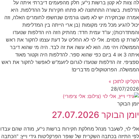
לה צוות לא קטן ברשות ני"ע; חלק מהפעמים דיברתי איתה על
הדלפות. בשורה התחתונה לא פתחו חקירות על ההדלפות. היא
אמרה שבחקירה יש לא מעט גורמים שנחשפו לחומרים האלה, וזה
יכול להגיע מכל מיני מקומות (בן ארי הייתה בין המדליפות
והמתדרכות); עו"ד עמית חדד: מהתיק הזה היו הדלפות שנועדו
לשרת קו מסוים. אלי לוי לא החליט על דעת עצמו לחקור את ראש
הממשלה ויהי מה. הוא לא עשה את זה לבד. היה מי שהוא דיבר
איתה 3 או 4 ביום כפי שהוא ספר. להדלפות היה וקטור מאוד
ספציפי. זה הדלפות שנועדו לגרום ליועמ"ש לאפשר לחקור את ראש
הממשלה. הפרוטוקולים מדברים!
הקליקו לתוכן »
28/07/2026
יומן הבוקר
יומן הבוקר 27.07.2026
אלי לוי, לשעבר מנהל מחלקת חקירות ברשות ני"ע, מודה שהם עבדו
לפי התיזה בכתבה השקרית של שופר הפרקליטות גידי וייץ: "הכתבה