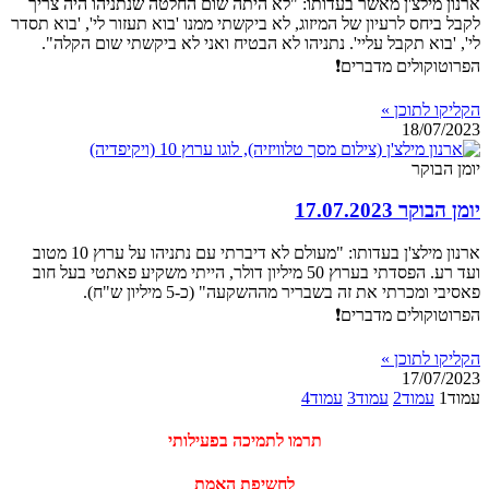
ארנון מילצ'ן מאשר בעדותו: "לא היתה שום החלטה שנתניהו היה צריך
לקבל ביחס לרעיון של המיזוג, לא ביקשתי ממנו 'בוא תעזור לי', 'בוא תסדר
לי', 'בוא תקבל עליי'. נתניהו לא הבטיח ואני לא ביקשתי שום הקלה".
הפרוטוקולים מדברים❗
הקליקו לתוכן »
18/07/2023
יומן הבוקר
יומן הבוקר 17.07.2023
ארנון מילצ'ן בעדותו: "מעולם לא דיברתי עם נתניהו על ערוץ 10 מטוב
ועד רע. הפסדתי בערוץ 50 מיליון דולר, הייתי משקיע פאתטי בעל חוב
פאסיבי ומכרתי את זה בשבריר מההשקעה" (כ-5 מיליון ש"ח).
הפרוטוקולים מדברים❗
הקליקו לתוכן »
17/07/2023
עמוד
1
עמוד
2
עמוד
3
עמוד
4
‏תרמו לתמיכה בפעילותי
לחשיפת האמת