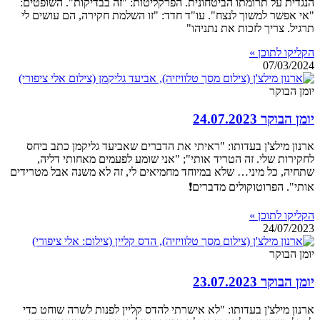
הנגדית על תרומתו הביטחונית. הפרקליטות: "זה בבדיקות". השופטים:
"אי אפשר למשוך לנצח". עו"ד חדד: "זו השלמת חקירה, הם עושים לי
תרגיל. צריך לזכות את נתניהו"
הקליקו לתוכן »
07/03/2024
יומן הבוקר
יומן הבוקר 24.07.2023
ארנון מילצ'ן בעדותו: "ראיתי את הדברים שאביעד גליקמן כתב ביחס
לחקירות שלי. זה הטריד אותי"; "אני שומע לפעמים מאחותי דליה,
שתחיה, כל מיני… שלא במיוחד מחמיאים לי, זה לא משנה אבל מטרידים
אותי". הפרוטוקולים מדברים❗
הקליקו לתוכן »
24/07/2023
יומן הבוקר
יומן הבוקר 23.07.2023
ארנון מילצ'ן בעדותו: "לא אישרתי להדס קליין לפנות לשרה שוחט כדי