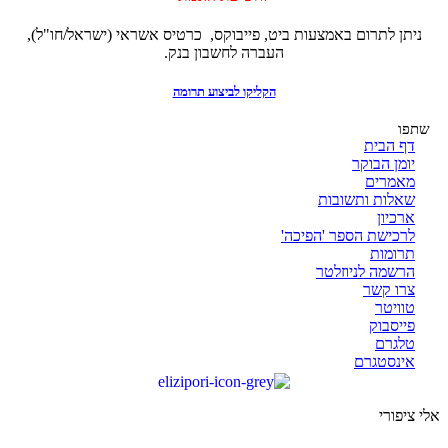
ניתן לתרום באמצעות ביט, פייבוקס, כרטיס אשראי (ישראל/חו"ל),
העברה לחשבון בנק.
הקליקו לביצוע תרומה
שתפו
דף הבית
יומן הבוקר
מאמרים
שאלות ותשובות
ארכיון
לרכישת הספר 'הפיכה'
תרומות
הרשמה לניוזלטר
צרו קשר
טוויטר
פייסבוק
טלגרם
אינסטגרם
אלי ציפורי