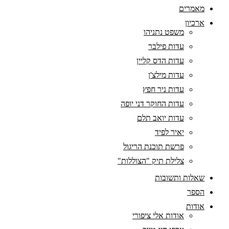
מאמרים
ארכיון
משפט נתניהו
עדות פילבר
עדות הדס קליין
עדות מילצ'ן
עדות ניר חפץ
עדות החוקר דני יופה
עדות יואב תלם
יאיר לפיד
פרשת תוכנת הריגול
צלילת תיק "הצוללות"
שאלות ותשובות
הספר
אודות
אודות אלי ציפורי