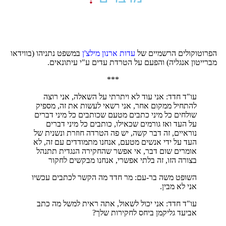
הפרוטוקולים הרשמיים של
עדות ארנון מילצ'ן
במשפט נתניהו (בווידאו
מברייטון אנגליה) והפעם על הטרדת עדים ע"י עיתונאים.
***
עו"ד חדד: אני עוד לא ויתרתי על השאלה, אני רוצה
להתחיל ממקום אחר, אני רשאי לעשות את זה, מספיק
שולחים כל מיני כתבים מטעם שכותבים כל מיני דברים
על העד ואז גורמים שכאילו, כותבים כל מיני דברים
נוראיים, זה דבר קשה, יש פה הטרדה חוזרת ונשנית של
העד על ידי אנשים מטעם, אנחנו מתמודדים עם זה, לא
אומרים שום דבר, אי אפשר שהחקירה הנגדית תתנהל
בצורה הזו, זה בלתי אפשרי, אנחנו מבקשים לחקור
השופט משה בר-עם: מר חדד מה הקשר לכתבים עכשיו
אני לא מבין.
עו"ד חדד: אני יכול לשאול, אתה ראית למשל מה כתב
אביעד גליקמן ביחס לחקירות שלך?