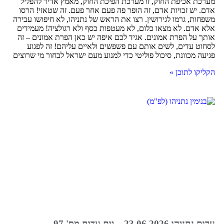
מערכת אכיפת החוק, זו מערכת הפיכת החוק, מאמץ אדיר להפליל
אדם. יש זכויות אדם, זה הופר פה פעם אחר פעם. זה שטאזי! הרסו
משפחות, גרמו לגירושין. רצו את הראש של נתניהו, לא חיפושו עבירה
אלא אדם. לא מצאו כלום, לא מעטפות כסף ולא רגולציה! מעמידים
אותך על הפרת אמונים. אגיד לכם איפה יש כאן הפרת אמונים – זה
לסחוט עדים, לשים אותם עם פשפשים ולאיים עליהם! זה לפגוע
פגיעה מכוונת, סיכול פוליטי כדי למנוע מעם ישראל לבחור מי שרוצים
הקליקו לתוכן »
עדות נתניהו 23.06.2026 – יום עדות מס' 97