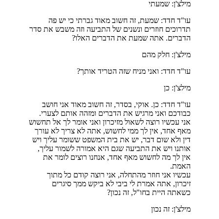
מילצ'ן: שמעתי
עו"ד חדד: שמעת, זה חשוב מאוד גברתי כי יש פה
תדרוכים חוזרים ונשנים של התביעה וזה משבש את סדר
הדברים. אתה שמעת את הדברים האלו?
מילצ'ן: חלק מהם
עו"ד חדד: ואני מניח שזה הטריד אותך?
מילצ'ן: כן
עו"ד חדד: כן. אוקי, בסדר, זה חשוב מאוד אני חושב
כבודכם ואני מרגיש את הדברים ומזהה אותם לצערי.
אני עכשיו רוצה לשאול מזיכרון ואני אומר לך אל תחשוש
מאף אחד, אין לך ממי לחשוש, אתה לא צריך לא עורך
דין ולא שום דבר, יש את בית המשפט ששומר עליך ויש
אותנו ויש את התביעה שגם היא אמורה לשמור עליך,
אין לך מה לחשוש מאף אחד, אנחנו רוצים לומר את
האמת.
עכשיו אני חוזר מהתחלה, אני רוצה קודם כל מתוך
זיכרון, אתה אמרת לי ביבי לא ביקש ממך סיגרים
כשאתה היית בחו"ל, זה נכון?
מילצ'ן: זה נכון