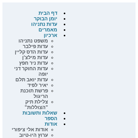
דף הבית
יומן הבוקר
עדות נתניהו
מאמרים
ארכיון
משפט נתניהו
עדות פילבר
עדות הדס קליין
עדות מילצ'ן
עדות ניר חפץ
עדות החוקר דני
יופה
עדות יואב תלם
יאיר לפיד
פרשת תוכנת
הריגול
צלילת תיק
"הצוללות"
שאלות ותשובות
הספר
אודות
אודות אלי ציפורי
ערוץ היו-טיוב