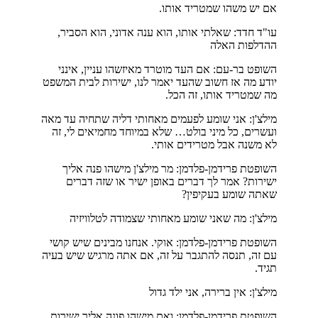
אם יש משהו שמטריד אותו.
עו"ד חדד: שאלתי אותו, הוא ענה אדוני, הוא הסביר,
ההדלפות האלה
השופט בר-עם: אם העד מוטרד מאיזשהו עניין, אינני
יודע מה אז חשוב שהעד יאמר לנו, ישירות לבית המשפט
מה שמטריד אותו, זה הכל.
מילצ'ן: אני שומע לפעמים מאחותי דליה שתחיה עד מאה
ועשרים, כל מיני בולט… שלא במיוחד מחמיאים לי, זה
לא משנה אבל מטרידים אותי.
השופטת פרידמן-פלדמן: מר מילצ'ן מישהו פנה אליך
ישירות? אמר לך דברים באופן ישיר או שזה דברים
שאתה שומע בעקיפין?
מילצ'ן: מה שאני שומע מאחותי שצמודה לטלוויזיה
השופטת פרידמן-פלדמן: אוקי. אנחנו מבינים שיש קושי
עם זה, תנסה להתגבר על זה, אם אתה מרגיש שיש בעיה
תגיד.
מילצ'ן: אין ברירה, אני ילד גדול
השופטת פרידמן-פלדמן: ואם מישהו פונה אליך ישירות