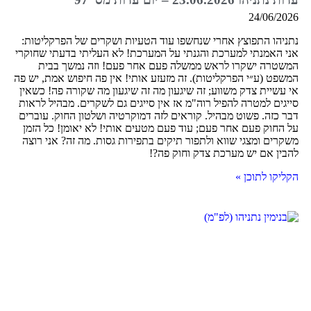
24/06/2026
נתניהו התפוצץ אחרי שנחשפו עוד הטעיות ושקרים של הפרקליטות:
אני האמנתי למערכת והגנתי על המערכת! לא העליתי בדעתי שחוקרי
המשטרה ישקרו לראש ממשלה פעם אחר פעם! וזה נמשך בבית
המשפט (ע״י הפרקליטות). זה מזעזע אותי! אין פה חיפוש אמת, יש פה
אי עשיית צדק משווע; זה שיגעון מה זה שיגעון מה שקורה פה! כשאין
סייגים למטרה להפיל רוה"מ אז אין סייגים גם לשקרים. מבהיל לראות
דבר כזה. פשוט מבהיל. קוראים לזה דמוקרטיה ושלטון החוק. עוברים
על החוק פעם אחר פעם; עוד פעם מטעים אותי! לא יאומן! כל הזמן
משקרים ומצגי שווא ולתפור תיקים בתפירות גסות. מה זה? אני רוצה
להבין אם יש מערכת צדק וחוק פה?!
הקליקו לתוכן »