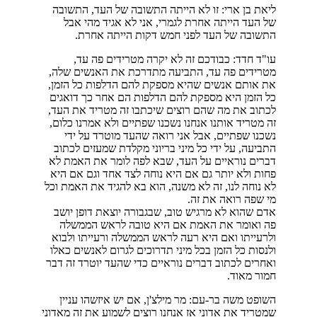
ליאת בן ארי: זו לא הייתה התשובה של העד, התשובה
של העד הייתה אחרת לגמרי, אני לא אגיד מהי אבל
התשובה של העד לפני חמש דקות הייתה אחרת.
עו"ד חדד: כבודכם זה לא יקרה מטרידים פה עד,
מטרידים פה עד, התביעה מתדרכת את האנשים שלה,
את אותם אנשים שהיא מספקת להם הדלפות כל הזמן,
כל הזמן היא מספקת להם הדלפות הם אחר כך דואגים
לכתוב את מה שהם רוצים שיכתבו זה מטריד את העד,
זה מטריד אותנו אנחנו נשכנו שפתיים ולא אמרנו כלום,
נשכנו שפתיים, אבל אני רואה שהעד מוטרד על ידי
התביעה, על ידי כל מיני בריוני מקלדת שמעזים לכתוב
דברים נוראיים על העד, שבא לפה לומר את האמת לא
פחות ולא יותר גם אם היא נוחה לצד אחד וגם אם היא
לא נוחה לנו, זה לא משנה, הוא בא להגיד את האמת וכל
מי שפה רואה את זה.
אדם שהוא לא מרגיש טוב, שבגבורה יוצאת דופן יושב
פה ואומר את האמת אם היא טובה לראש הממשלה
ולרעייתו ואם היא רעה לראש הממשלה ורעייתו ולבוא
ולנסות כל הזמן בכל מיני תדרוכים לגרום לאנשים כאלו
ואחרים לכתוב דברים נוראיים כדי שהעד יוטרד זה דבר
חמור מאוד.
השופט משה בר-עם: מר מילצ'ן, אם יש איזשהו עניין
שמטריד את אדוני אז אנחנו רוצים לשמוע את זה מאדוני