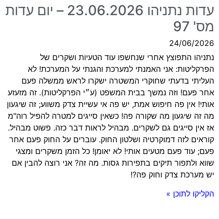
עדות נתניהו 23.06.2026 – יום עדות
מס' 97
24/06/2026
נתניהו התפוצץ אחרי שנחשפו עוד הטעיות ושקרים של
הפרקליטות: אני האמנתי למערכת והגנתי על המערכת! לא
העליתי בדעתי שחוקרי המשטרה ישקרו לראש ממשלה פעם
אחר פעם! וזה נמשך בבית המשפט (ע״י הפרקליטות). זה מזעזע
אותי! אין פה חיפוש אמת, יש פה אי עשיית צדק משווע; זה שיגעון
מה זה שיגעון מה שקורה פה! כשאין סייגים למטרה להפיל רוה"מ
אז אין סייגים גם לשקרים. מבהיל לראות דבר כזה. פשוט מבהיל.
קוראים לזה דמוקרטיה ושלטון החוק. עוברים על החוק פעם אחר
פעם; עוד פעם מטעים אותי! לא יאומן! כל הזמן משקרים ומצגי
שווא ולתפור תיקים בתפירות גסות. מה זה? אני רוצה להבין אם
יש מערכת צדק וחוק פה?!
הקליקו לתוכן »