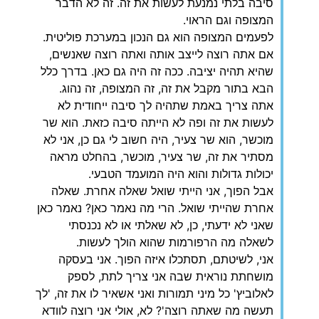
סיבה בלתי נמנעת לעשות את זה. זה לא הדבר
המצופה וגם הראוי.
לפעמים המצופה הוא גם הנכון במערכת פוליטית.
אם אתה רוצה לייצב אותה ואתה רוצה שאנשים,
שהיא תהיה יציבה. ככה זה היה גם כאן. בדרך כלל
הבא בתור מקבל את זה, זה המצופה, זה נהוג.
אתה צריך באמת שתהיה לך סיבה ייחודית לא
לעשות את זה ופה לא הייתה סיבה כזאת. הוא שר
מוכשר, הוא שר צעיר, היה חשוב לי גם כן, אני לא
מסתיר את זה, שר צעיר, מוכשר, בהחלט מראה
יכולות גדולות והוא היה המועמד הטבעי.
אבל הפוך, אני הייתי שואל שאלה אחרת. שאלה
אחרת שהייתי שואל. הרי מה נאמר כאן? נאמר כאן
שאני לא ידעתי, כן, לא שאלתי או לא נכנסתי
לשאלה מה הרפורמות שהוא הולך לעשות.
אני, לשיטתם, תסתכלו איזה הפוך. אני בעסקה
מושחתת נוראית שבה אני צריך לתת, לספק
לאלוביץ' כל מיני תמורות ואני אשאיר לו את זה, 'לך
תעשה מה שאתה רוצה'? לא, אולי אני רוצה לוודא