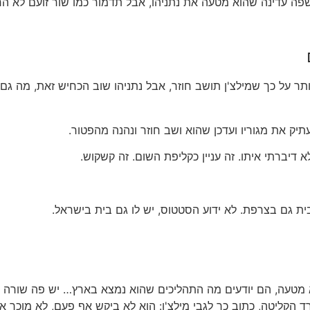
בשפה עדינה שהוא מטעה את נתניהו, אבל תדמור כמו שור זועם לא 
ר על כך שמילצ'ן תושב חוזר, אבל נתניהו שוב הכחיש זאת, מה גם שי
תיק את מגוריו ועדכן שהוא ושב חוזר ונהנה מהפטור.
לא דיברתי איתו. זה עניין כקליפת השום. זה קשקוש.
 בית גם בצרפת. לא ידוע הסטטוס, יש לו גם בית בישראל.
מטעה, הם יודעים מה התהליכים שהוא נמצא בארץ… יש פה שורה של
הקליטה, כתוב כך לגבי מילצ'ן: הוא לא ביקש אף פעם, לא מוכר אצ