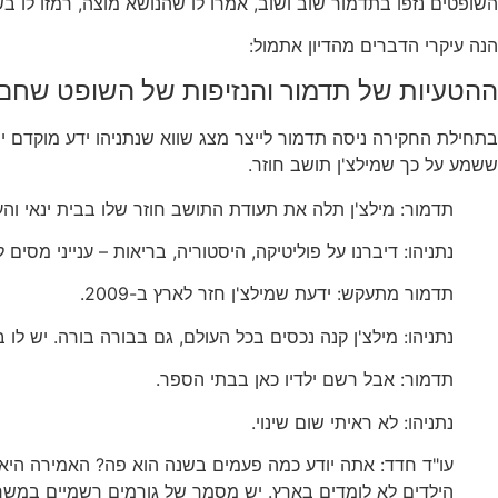
השופטים נזפו בתדמור שוב ושוב, אמרו לו שהנושא מוצה, רמזו לו 
הנה עיקרי הדברים מהדיון אתמול:
ההטעיות של תדמור והנזיפות של השופט שחם
בתחילת החקירה ניסה תדמור לייצר מצג שווא שנתניהו ידע מוקדם יות
ששמע על כך שמילצ'ן תושב חוזר.
תדמור: מילצ'ן תלה את תעודת התושב חוזר שלו בבית ינאי והע
נתניהו: דיברנו על פוליטיקה, היסטוריה, בריאות – ענייני מסים 
תדמור מתעקש: ידעת שמילצ'ן חזר לארץ ב-2009.
נתניהו: מילצ'ן קנה נכסים בכל העולם, גם בבורה בורה. יש לו
תדמור: אבל רשם ילדיו כאן בבתי הספר.
נתניהו: לא ראיתי שום שינוי.
עו"ד חדד: אתה יודע כמה פעמים בשנה הוא פה? האמירה היא 
הילדים לא לומדים בארץ. יש מסמך של גורמים רשמיים במשרד 