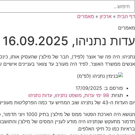
דף הבית
»
ארכיון
»
מאמרים
מאמרים
עדות נתניהו, 16.09.2025 – יום עדות מס' 43
נתניהו: היה פה שר אוצר (לפיד), חבר של מילצ'ן שהעסיק אותו, כינס
אנשים ממשרד האוצר. לפיד היה מעורב עד צוואר בעניינים אישיים של
פורסם ב:
17/09/2025
תגיות:
98 ימי עדות
,
משפט נתניהו
,
עדות נתניהו
יום העדות ה-43 של נתניהו שוב המחיש עד כמה הפרקליטות מעוניינת למרוח את החקירות כדי להתיש את נתניהו על זוטי הזוטות.
הנושא היה הארכת הפטור ממס של מילצ'ן בתיק 1000 ויוני תדמור, כהרגלו בקודש, המשיך למחזר שאלות ולנסות להטעות את נתניהו בהצגת קטעים מגמתיים.
תדמור מתעקש שנתניהו היה מודע לעניין המסים של מילצ'ן והתושבות 
בראיות כמו כל תיקי האלפים.