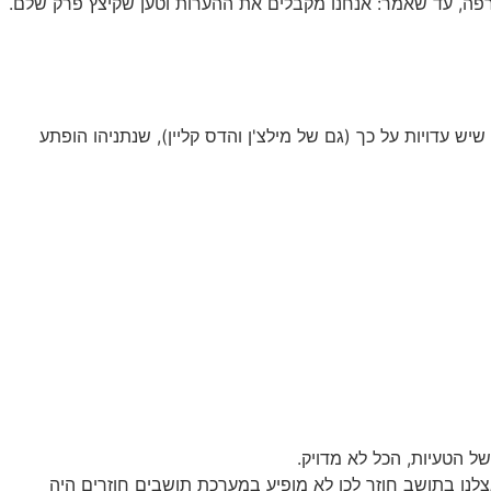
הרפה, עד שאמר: אנחנו מקבלים את ההערות וטען שקיצץ פרק שלם.
ש עדויות על כך (גם של מילצ'ן והדס קליין), שנתניהו הופתע
 הטעיות, הכל לא מדויק.
לנו בתושב חוזר לכן לא מופיע במערכת תושבים חוזרים היה