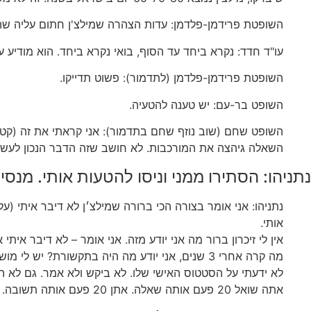
השופטת פרידמן-פלדמן: עדות הצהרה שמילצ'ן חתום עליה שהיה 
עו"ד חדד: נקרא ביחד עד הסוף, בואי נקרא ביחד. הוא מודיע 
השופטת פרידמן-פלדמן (לתדמור): פשוט תדייקו.
השופט בר-עם: יש טענה להטעיה.
השופט שחם (שוב נוזף שחם בתדמור): אני קראתי את זה (קט
השאלה גיהצה את המורכבות. לא חושב שזה הדבר הנכון לעשו
נתניהו: הסתירו ממני וניסו להטעות אותי. מנסי
נתניהו: אני אומר בצורה הכי ברורה שמילצ׳ן לא דיבר איתי (ע
אותי.
אין לי זיכרון ברור מה אני יודע מזה. אני אומר – לא דיבר אית
מה קרה אחרי 3 שנים, אני יודע מה היה בתקשורת? יש לי מושג? יש כאן הטעיה. ניסיון של הטעיה.
לא ידעתי על הסטטוס האישי שלו. לא ביקש ולא אמר. גם לא ה
אתה שואל 20 פעם אותה שאלה. אתן 20 פעם אותה תשובה. אתה מנסה ליצור מציאות שלא הייתה.