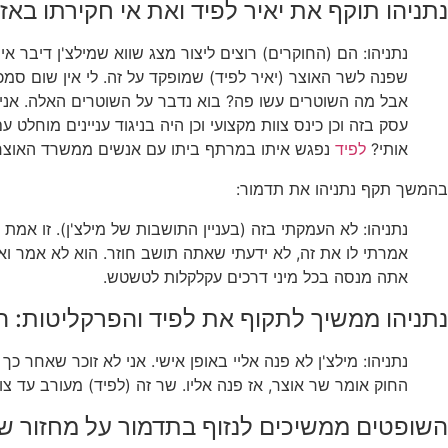
נתניהו תוקף את יאיר לפיד ואת אי חקירתו באז
נתניהו: הם (החוקרים) רוצים ליצור מצג שווא שמילצ'ן דיבר א
שפנה לשר האוצר (יאיר לפיד) שמופקד על זה. לי אין שום סמכות
אבל מה השוטרים עשו פה? בוא נדבר על השוטרים האלה. אני ר
עסק בזה וכן כינס צוות מקצועי וכן היה בניגוד עניינים מוחל
אותי?
לפיד
נפגש איתו במרתף ביתו עם אנשים ממשרד האוצר
בהמשך תקף נתניהו את תדמור:
נתניהו: לא העמקתי בזה (בעניין התושבות של מילצ'ן). זו אמ
אתה מנסה בכל מיני דרכים עקלקלות לטשטש.
נתניהו ממשיך לתקוף את לפיד והפרקליטות: הוא
נתניהו: מילצ'ן לא פנה אליי באופן אישי. אני לא זוכר שאחר 
החוק אומר שר אוצר, אז פנה אליו. שר זה (לפיד) מעורב עד צוו
השופטים ממשיכים לנזוף בתדמור על מחזור שא