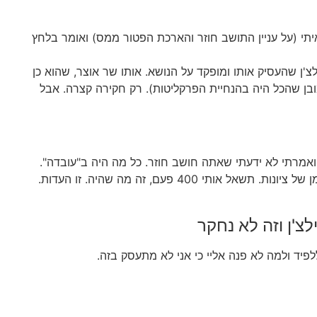
איתי (על עניין התושב חוזר והארכת הפטור ממס) ואומר בלחץ
'ן שהעסיק אותו ומופקד על הנושא. אותו שר אוצר, שהוא כן
כמובן שהכל היה בהנחיית הפרקליטות). רק חקירה קצרה. אבל
 ואמרתי לא ידעתי שאתה חושב חוזר. כל מה היה ב"עובדה".
אמרתי לו את זה, לא ידעתי שאתה תושב חוזר. הוא לא אמר ואני לא אמרתי ולא ידעתי שאתה תושב חוזר. הוא נפגע. ראה בזה סממן של ציונות. תשאל אותי 400 פעם, זה מה שהיה. זו העדות.
צ'ן וזה לא נחקר
לפיד ולמה לא פנה אליי כי אני לא מתעסק בזה.