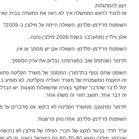
רצון להסתגלות.
אז להגיד לראש הממשלה איך לא ראה את התעודה בבית ינאי?
השופטת פרידמן-פלדמן: השאלה הייתה על מילצ'ן ב-2009?
אלון גילדין (מתערב): בשנת 2009 מילצ'ן נהנה…
השופטת פרידמן-פלדמן: השאלה אם יש מסמך או אין.
תדמור (שנתפס שוב במערומיו): נבדוק את עניין המסמך.
השופט שחם (נוזף בתדמור): המסמך של משרד הקליטה פתוח ב
זה היועצת המשפטית של משרד העלייה והקליטה. לא מופיע בריש
יכול לדבר שהדבר ישתקף בצורה שהשאלות מוצגות. יש הבדל 
זה דבר אחד. תושב חוזר זה משהו אחר.
תדמור (מתגונן): ממשרד הקליטה לא ביקש. אנו מדברים על פט
השופטת פרידמן-פלדמן: אתה נותן פרשנות.
עו"ד חדד: בניגוד למצג של חברי, הווילה של מילצ'ן לא נרכשה בשנת 2009 אלא שנים קודם לכן. יש לו בתים בהרבה מאוד מקומות בעולם. הטענה של למה קנה את בית
שיבדקו; מילצ'ן נמצא 60-70-80 יום בישראל בשנה. זה לא מקנה תושבות. הילדים לומדים בארה"ב, מבקש שיהיו מצגים מדויקים.