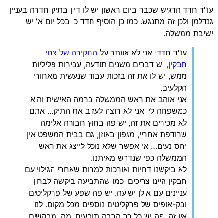
עו"ד חדד הדגיש שכבר ביום ראשון יש לו דיון בתיק חדרה בעניין
גנדלמן ולכן זה מתנגש. כמו כן הוסיף חדד כי בכל יום א' יש
ישיבת ממשלה.
עו"ד חדד: אני לא אוותר על
החקירה של צחי
חבקין
, יש דברים משנים תודעה, עבירות פליליות
ממש, יש לו את זה בזכות עבוד שנעשית מאחורי
הקלעים.
אני אוהב את ראש הממשלה ברמה האישית והוא
כמשפחה לי ואני לא רוצה לעזוב את התיק… אתם
לא מכירים את זה, יש פה בחוץ חבורה אלימה
שרודפת אחריי, מגפון באוזן, גם בבית המשפט אין
יחס נעים… אי אפשר שלא נוכל לייצג את ראש
הממשלה כפי שנדרש מאיתנו.
לא ביקשנו דחיות ואורכות למרות שאחרי הגילוי עם
חבקין היינו צריכים, כמו שהתביעה ביקשה לבחון
עניינים עם אילן ישועה. יש פה שפע של פרקליטים
ובק-אופיס של פרקליטים נוספים מכל מקום. לנו
אין זה. פה יש כל כך הרבה תובעים. מה, מבקשים