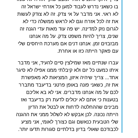
בו כשאני נדרש לעבוד למען כל אזרחי ישראל זה
לא ראוי. אני מדבר על אי צדק. זה לא צודק לעשות
את זה לכל אזרח וגם לא לראש ממשלה כדי לא
לגרום נזק למדינה. יש פה עוד מאות עדי הגנה זה
שנים, צריך להיות משפט צדק. על מה אנחנו
מבזבזים זמן. אנחנו דנים אם מערכת היחסים שלי
עם פאקר הייתה כזו או אחרת.
עברו שנתיים מאז שמילצין סיים להעיד, אני מדבר
איתו כמעט כל יום ולא קיבלתי ממנו אפילו לא סיגר
אחד… צריך שיהיה איזון, המציאות לא מאפשרת
את זה, כשאני פונה באופן פרטני בדיעבד מתברר
לכם על מה אנחנו מדברים. אני לא בא אליכם
בטענות כי אתם לא יכולים לדעת רק בדיעבד ואז
מבינים שההחלטה לדחות או לבטל את הדיון
הייתה נכונה. לכן אבקש לא לשלול ממני את ההגנה
שלי הטבעית כנאשם וגם כצורך לאומי, אני מציע
לכבודכם שאולי בדיון בדלתיים סגורות תדעו יותר.