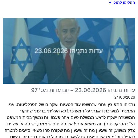
הקליקו לתוכן »
עדות נתניהו 23.06.2026 – יום עדות מס' 97
24/06/2026
נתניהו התפוצץ אחרי שנחשפו עוד הטעיות ושקרים של הפרקליטות: אני
האמנתי למערכת והגנתי על המערכת! לא העליתי בדעתי שחוקרי
המשטרה ישקרו לראש ממשלה פעם אחר פעם! וזה נמשך בבית המשפט
(ע״י הפרקליטות). זה מזעזע אותי! אין פה חיפוש אמת, יש פה אי עשיית
צדק משווע; זה שיגעון מה זה שיגעון מה שקורה פה! כשאין סייגים למטרה
להפיל רוה"מ אז אין סייגים גם לשקרים. מבהיל לראות דבר כזה. פשוט