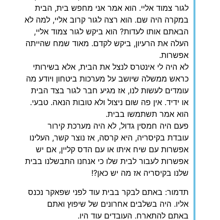
לגור צמוד אליי. הוא אמר אני מחפש בית, הבית
במקרה היה שם. הוא רצה לגור קרוב אליי, למה לא
הבאתם אותו לעדות? הוא ביקש לגור צמוד אליי,
העלה את הרעיון, ביקש לקדם. מאוד שמח שהייתה
אפשרות.
לא היה לי אינטרס לנצל את הבית, אלא בשירותי
כראש ממשלה שיושב על מערכות ביטחון ויודע מה
עומדים לעשות לנו, אז מגיע חבר לגור בצד הבית
או ידיד. אין פה שום ניצול ולא טובות הנאה. טבעי.
הוא אמר תשתמשו בבית.
פעם היה חמסין גדול, לא היה מערכת קירור
עובדת בקיסריה, היא קרסה, אז נוצר קשר, העלינו
אפשרות עם שיח איתו או עם הדס קליין, אם יש
אפשרות לעבור לבית שלו כי אנחנו התבשלנו בבית
שלנו בקיסריה אז מה יש כאן?!
תדמור: באתם לבקר בבית עוד לפני שפאקר נכנס
אליו. היה בשלבים אחרונים של שיפוץ ואתם
באתם להתארח. העובדים עוד היו.