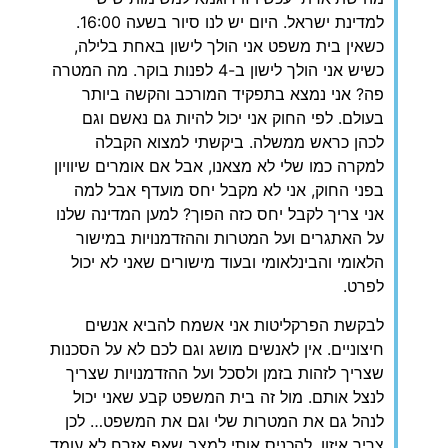
למדינת ישראל. היום יש לנו סיור בשעה 16:00.
כשאין בית משפט אני הולך לישון באחת בלילה,
כשיש אני הולך לישון ב-4 לפנות בוקר. מה המטרה
פה? אני נמצא בתפקיד המורכב והקשה ביותר
בעולם. לפי החוק אני יכול להיות גם נאשם וגם
לכהן כראש ממשלה. ביקשתי למצוא הקבלה
למקרה כמו שלי לא מצאנו, אבל אם אומרים שיוויון
בפני החוק, אני לא מקבל יחס מועדף אבל למה
אני צריך לקבל יחס כזה הפוך? למען המדינה שלנו
על האתגרים ועל המטרות וההזדמנויות במישור
הלאומי והבינלאומי ובעוד מישורים שאני לא יכול
לפרט.
לבקשת הפרקליטות אני אשמח להביא אנשים
חיצוניים. אין לאנשים מושג וגם לכם לא על הסכנות
שצריך לזהות בזמן ולסכל ועל ההזדמנויות שצריך
לנצל אותם. מול זה בית המשפט קבע שאני יכול
לנהל גם את המטרות שלי וגם את המשפט… לכן
צריך איזון. להכניס אותי למצב שאף אזרח לא עומד