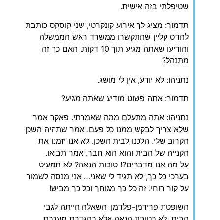
שטיפלתי בזה אישית.
תדמור: מציג לך אירוע קונקרטי, שני קוסקס כותבת
להדס קליין שהתקשרו ממשרד ראש הממשלה
והודיעו שאתה מגיע תוך 10 דקות. האם כך זה
מתנהל?
נתניהו: לא יודע, אין לי מושג.
תדמור: אתה פשוט מודיע שאתה מגיע?
נתניהו: אתה מתעלם ממה שאמרתי. פאקר אמר
שלא צריך לבקש ממנו כל פעם. אמר שתהיה השכן
הקרוב שלי. הלכנו לבית השכן. לא אנו יזמנו את
הקנייה של הבית והוא הוא חבר. אמר תבואו.
על מה אנו מדברים?! טובות הנאה? לא תמעיט
בערכי כל כך, לא תגיד לי שאני… אני מנסה לשמור
על קור רוחי. זה כל כך מגוחך וכל כך מביש!
השופטת פרידמן-פלדמן: השאלה הייתה לגבי
הבית, לא כטובת הנאה אלא כהגדרת מערכת