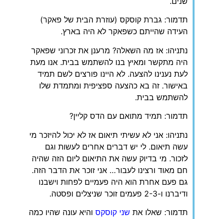
שנים.
תדמור: גברת קוסקס (עוזרת הבית של פאקר)
העידה שהייתם כשפאקר לא היה בארץ.
נתניהו: אז מה השאלה? מרענן את זכרוני שפאקר
היה מתקשר ומאיץ בנו להשתמש בבית. אנו מעת
לעת נענינו להצעה. לא היינו פורצים לשם תמיד
באישור. זה בא כהצעה ספציפית ומתמדת שלו
להשתמש בבית.
תדמור: תמיד מתואם עם הדס קליין?
נתניהו: אני לא עשיתי תיאום אז לא יכול להיזכר מי
עשה תיאום. לי יש דברים אחרים לעשות וגם
לזכור. מי בדיוק עשה את התיאום ליום הזה שהיה
חם מאוד ורצינו לעבור… אני זוכר את הדבר הזה.
גם פעם אחרת הוא היה פעמיים לפחות וישבנו
ודיברנו ו-2-3 פעמים זוכר שניצלים ופסטה.
תדמור: שאלו את
שני קוסקס
והיא עונה שהיו כמה