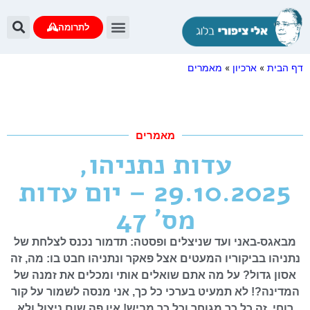
לתרומה
דף הבית
»
ארכיון
»
מאמרים
מאמרים
עדות נתניהו,
29.10.2025 – יום עדות
מס' 47
מבאגס-באני ועד שניצלים ופסטה: תדמור נכנס לצלחת של
נתניהו בביקוריו המעטים אצל פאקר ונתניהו חבט בו: מה, זה
אסון גדול? על מה אתם שואלים אותי ומכלים את זמנה של
המדינה?! לא תמעיט בערכי כל כך, אני מנסה לשמור על קור
רוחי. זה כל כך מגוחך וכל כך מביש! אין פה שום ניצול ולא