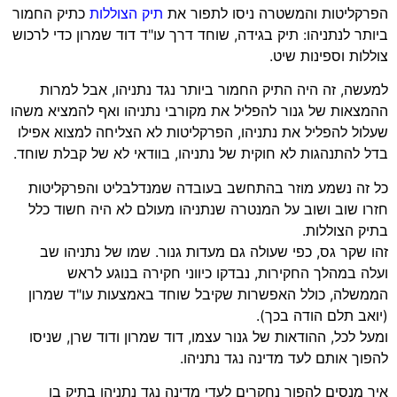
הפרקליטות והמשטרה ניסו לתפור את
תיק הצוללות
כתיק החמור
ביותר לנתניהו: תיק בגידה, שוחד דרך עו"ד דוד שמרון כדי לרכוש
צוללות וספינות שיט.
למעשה, זה היה התיק החמור ביותר נגד נתניהו, אבל למרות
ההמצאות של גנור להפליל את מקורבי נתניהו ואף להמציא משהו
שעלול להפליל את נתניהו, הפרקליטות לא הצליחה למצוא אפילו
בדל להתנהגות לא חוקית של נתניהו, בוודאי לא של קבלת שוחד.
כל זה נשמע מוזר בהתחשב בעובדה שמנדלבליט והפרקליטות
חזרו שוב ושוב על המנטרה שנתניהו מעולם לא היה חשוד כלל
בתיק הצוללות.
זהו שקר גס, כפי שעולה גם מעדות גנור. שמו של נתניהו שב
ועלה במהלך החקירות, נבדקו כיווני חקירה בנוגע לראש
הממשלה, כולל האפשרות שקיבל שוחד באמצעות עו"ד שמרון
(יואב תלם הודה בכך).
ומעל לכל, ההודאות של גנור עצמו, דוד שמרון ודוד שרן, שניסו
להפוך אותם לעד מדינה נגד נתניהו.
איך מנסים להפוך נחקרים לעדי מדינה נגד נתניהו בתיק בו