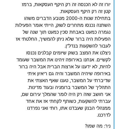
יורו זה לא הכנסה זה רק היקף העסקאות, ברמז
קטן זה רק היקף העסקאות.
בתחילת שנות ה-2000 מטבע הדברים משהו
השתנה נכנסו מתחרים לשוק, הייתי אומר הפעילות
נגמרה כמעט באבחת סכין כמעט תוך שנה של
הפעילות היה ברור שלא ניתן להמשיך, החלטתי אז
לעבור להשקעות בנדל"ן.
ניצלנו את המצב בשוק שיזמים קבלנים נכנסו
לקשיים. אנחנו באירופה זיהינו את המשבר שעומד
להיות, לא ידענו על ארצות הברית אבל היה ברור
באירופה שיהיה המשבר והיה גם ריאיון איתי
שדיברתי על המשבר, טענו שאף האצתי את
התהליך של המשבר ברומניה ובעוד מדינות.
אני חושב שזה רק היה לומר שהמלך עירום שם,
עברתי להשקעות, כשותף לקחתי אז את אחד
ממנהלי הבנק שעבדנו אתו, רותי ואני נפרדנו
לדרכנו.
ניר: מה שמו?