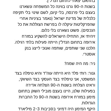
בהתאם יצאתי לתחום הנדל"ן.
בשנות ה-90 גרנו בווינה כל המשפחה ונשארנו
בעצם בלי פרנסה, בלי קיום, לשם שינוי בלי תקיפה
כלכלית של מדינת ישראל (נאמר בציניות אחרי
שהפרקליטות עיקלה לו בפרשת הצוללות את כל
הנכסים). פשוט נשארנו בלי כלום.
זיהיתי אז, התחילו הישראלים להשקיע במזרח
אירופה בתחום הנדל"ן הייתה פעילות בלתי רגילה.
הלכנו שני שותפים, שותפה ואנוכי לייצג בנק
אוסטרי.
ניר: מה היה שמה?
גנור: רותי פלד היא הייתה עוה"ד והיא טיפלה בצד
המשפטי, אני טיפלתי בצד העסקי בצד השיווקי,
וראינו הצלחה בשנות ה-90 הצלחה אדירה
בפעילות שלנו, היינו בעצם מובילי השוק בתחום
מימון במזרח אירופה בשנות ה-90 כל החברות
הגדולות.
היקף המימון היה דמיוני בסביבות 2-3 מיליארד