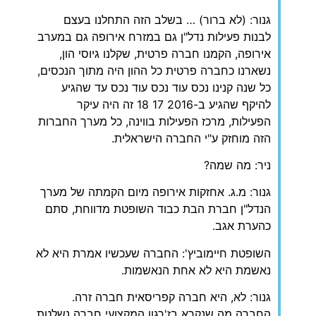
גנור: (לא ברור) … בשלב הזה התחלנו בעצם
לבנות פעילות נדל"ן גם במזרח אירופה גם במערב
אירופה, הקמנו חברה פרטית, שקלנו גיוסי הון,
נשארנו כחברה פרטית כל ההון היה מתוך הנכסים,
כל שנה קנינו נכס עוד נכס עוד נכס עד שהגיע
להיקף שהגיע ב-2016 17 18 זה היה עיקר
הפעילות, מרכז הפעילות בווינה, כל מערך החברות
הזה מוחזק ע"י החברה הישראלית.
ניר: מה שמה?
גנור: מ.ג. אחזקות אירופה מיום הקמתה של מערך
הנדל"ן חברת הבת כבוד השופטת מדווחת, סתם
כהערת אגב.
השופטת חיימוביץ': החברה שעכשיו אמרת היא לא
נאשמת היא לא אחת הנאשמות.
גנור: לא, היא חברה קפריסאית חברה זרה.
החברה מה שנקרא בז'רגון המקצועי חברה נשלטת