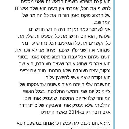
הוא קצת מופתע בשנייה הראשונה שאני מסכים
לחשוף את הכל, אמרתי אין בעיה הוא שלח איש IT
של הרצוג פוקס נאמן הורידו את כל החומר של
המחשב.
אני לא זוכר כמה זמן זה היה חודש חודשיים
שלושה, הוא הם חרשו את כל הפעילויות שלי, את
כל הקשרים את כל המגעים, הכל נחרש ע"י נתי
שמחוני ועוד שני עו"ד שעבדו איתו. אני לא זוכר את
השם שלהם אבל עבדו בהרצוג פוקס נאמן, בסוף
הוא אמר לי שהוא אומר שעצם העובדה, הוא שם
זרקור, עצם העובדה שלא חתמתי חוזה עם צ'ייני
הוא נקודה שאני עשוי להישען עליה.
התשובה שלי הייתה מאוד פשוטה שהעסקתו של
צ'ייני כל יום שני וחמישי התלבטתי בגלל האופי
המיוחד שלו אז יום החלטתי שנעסיק אותו ויום
החלטתי שלא נעסיק אותו והעסקה של צ'ייני דרך
אגב דובר רק ב-2014 כאשר התחילו.
ניר: אנחנו ניכנס לזה עכשיו כי אנחנו במשפט זוטא