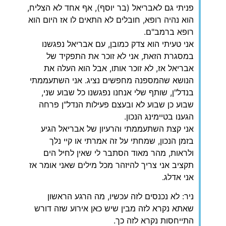
פניתי גם לאבריאל (בר יוסף), אף אחד לא הצליח,
הוא נהיה רופא, חובלים לא התאים לו אז היום הוא
רופא ברמב"ם.
אני טעיתי הוא צדק כמובן, עם אבריאל נפגשנו
במסגרת הזאת, אני לא זוכר את התפקיד של
אבריאל אז, לא זוכר אותו, אבל הוא העלה את
הנושא שהמספנה מחפשים נציג. אני השתעממתי
בנדל"ן, שותף שלי אנחנו נפגשנו כל שבוע שני,
שבוע כן שבוע לא ובעצם פעילות הנדל"ן פרחה
הגענו בטיימינג הנכון.
אני קצת השתעממתי והרעיון של אבריאל הגיע
בזמן הנכון, שמחתי על זה אמרתי או קיי נלך
ולראות, מהר מאוד הסתבר לי שאין לחיל הים
תקציב אני צריך להיזהר מכל מילים שאני אומר אז
אני אדלג.
ניר: לא נכנסים לזה עכשיו, מה הרגע הראשון
שאתא נקרא לזה מבין שיש כאן אירוע שזה דורש
התייחסות נקרא לזה כך.