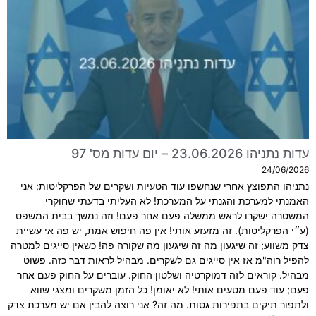
עדות נתניהו 23.06.2026 – יום עדות מס' 97
24/06/2026
נתניהו התפוצץ אחרי שנחשפו עוד הטעיות ושקרים של הפרקליטות: אני
האמנתי למערכת והגנתי על המערכת! לא העליתי בדעתי שחוקרי
המשטרה ישקרו לראש ממשלה פעם אחר פעם! וזה נמשך בבית המשפט
(ע״י הפרקליטות). זה מזעזע אותי! אין פה חיפוש אמת, יש פה אי עשיית
צדק משווע; זה שיגעון מה זה שיגעון מה שקורה פה! כשאין סייגים למטרה
להפיל רוה"מ אז אין סייגים גם לשקרים. מבהיל לראות דבר כזה. פשוט
מבהיל. קוראים לזה דמוקרטיה ושלטון החוק. עוברים על החוק פעם אחר
פעם; עוד פעם מטעים אותי! לא יאומן! כל הזמן משקרים ומצגי שווא
ולתפור תיקים בתפירות גסות. מה זה? אני רוצה להבין אם יש מערכת צדק