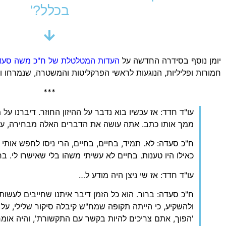
בכלל?'
יומן נוסף בסידרה החדשה על
העדות המטלטלת של ח"כ משה סעד
חמורות ופליליות, הנוגעות לראשי הפרקליטות והמשטרה, שנמרחו וטו
***
עו"ד חדד: אז עכשיו בוא נדבר על ההיזון החוזר. דיברנו 
ממך אותו כתב. אתה עושה את הדברים האלה מבחירה, ע
ח"כ סעדה: לא. תמיד, בחיים, בחיים, הרי ניסו לחפש אותי
כאילו היו טענות. בחיים לא עשיתי משהו בלי שאישרו לי. בח
עו"ד חדד: אז שי ניצן היה מודע ל…
ח"כ סעדה: ברור. הוא כל הזמן דיבר איתנו שחייבים לעשות
ולהשקיע, כי הייתה תקופה שמח"ש קיבלה סיקור שלילי, על ל
'הפוך, אתם צריכים להיות בקשר עם התקשורת', והיה אומר ל