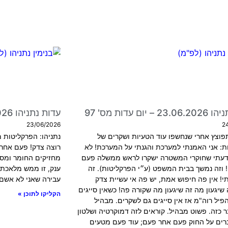
 יום עדות מס' 97
עדות נתניהו 22.06.2026 – יום עדות מס' 96
23/06/2026
2
פוצץ אחרי שנחשפו עוד הטעיות ושקרים של
נתניהו: הפרקליטות מ
ת: אני האמנתי למערכת והגנתי על המערכת! לא
רוצה צדק! פעם אחר 
דעתי שחוקרי המשטרה ישקרו לראש ממשלה פעם
מחזיקים החומר ומסל
 וזה נמשך בבית המשפט (ע״י הפרקליטות). זה
ענק, זו ממש מלאכת 
י! אין פה חיפוש אמת, יש פה אי עשיית צדק
עבירה שאני לא אשם 
 שיגעון מה זה שיגעון מה שקורה פה! כשאין סייגים
הקליקו לתוכן »
יל רוה"מ אז אין סייגים גם לשקרים. מבהיל
 כזה. פשוט מבהיל. קוראים לזה דמוקרטיה ושלטון
ברים על החוק פעם אחר פעם; עוד פעם מטעים