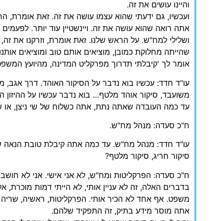
והיינו עושים את זה.
ועכשיו, גם ידעתי שהוא עצמו עושה את זה. זאת אומרת, 
אתה רואה שהוא עושה את זה. ויינשטיין עוד יותר. לפעמים 
ושלילי למח"ש. על הראש שלנו. זאת אומרת, וזרקנו את זה,
שהייתה מחלוקת כמובן, מוציאים אותם טוב ומוציאים אותנו
אומר לך 'קיבלתי תדרוך מפרקליט המדינה, מהיועץ המשפט
עו"ד חדד: עכשיו בוא נדבר על הסיקור האוהד. דרך אגב, מה 
משועבד, סיקור אוהד מלטף… בוא נדבר עכשיו על ההיזון ה
עד כמה העובדה שאתה נתת, אתה כשלוח של שי ניצן, או 
ח"כ סעדה: מנהל מח"ש.
עו"ד חדד: מנהל מח"ש. עד כמה אתה קיבלת טובת הנאה של 
סיקור חריג, סיקור מלטף?
ח"כ סעדה: הפרקליטות ומח"ש, לא אני אישי. אני לא חושב
בדברים האלה, זה לא עניין אותי, לא הייתי דמות מוכרת, 
משפט. אף אחד לא הכיר אותי. הפרקליטות, ראשיה, שריה ו
אתה מוסר מידע בתיק, זה התפקיד שלהם.