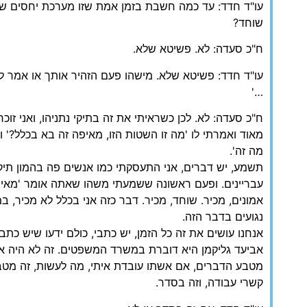
עו"ד חדד: עד כמה חשבת בזמן אמת שזו מערכת יחסים ש
שוחד?
ח"כ סעדה: לא. פשיטא שלא.
עו"ד חדד: פשיטא שלא. מישהו פעם הזהיר אותך או אמר לך
…'
ח"כ סעדה: לא. לכן כשראיתי את זה בתיקי נתניהו, ואני זו
מאוד ואמרתי לו 'מה זו השטות הזו, מאיפה זה בא בכלל?' וג
מה זה'.
תשמע, יש דברים, אני התעסקתי כמו אנשים פה בהמון תיק
עבריינים. ופעם ראשונה ששמעתי משהו שאתה אומר 'מאיפה
אמונים, מכיר. שוחד, מכיר. דבר כזה אני בכלל לא מכיר, ב
נגועים בדבר הזה.
אנחנו עושים את זה כל הזמן, יש כתבי, כולם ידעו שיש כתב
אביעד גליקמן היא דוברת במשרד המשפטים. זה לא היה אי
מטבע הדברים, אם אשתו עובדת איתי, מה לעשות, זה מטבע
קשרי עבודה, וזה בסדר.