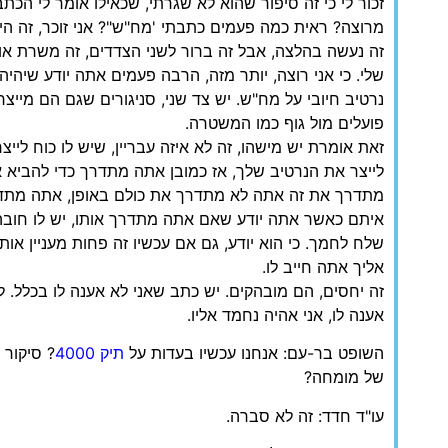
זכור לי כי זה סיפור שהוא לא שגרתי, שכאילו אומר לי הכ
מרוצה? ראית כמה פעמים כתבתי 'מח"ש"? אני זוכר, זה היה משהו
זה נעשה בהלצה, אבל זה ברור לשני הצדדים, זה משרת או
שלי. כי אני רוצה, יותר מזה, הרבה פעמים אתה יודע שיהיה 
נרטיב חיובי על מח"ש. יש צד שני, סניגורים שגם הם מייצר
פועלים מול גוף כמו המשטרה.
זאת אומרת יש מישהו, זה לא איזה עבריין, שיש לו כוח לייצ
לייצר את הנרטיב שלך, אז כמובן אתה מתדרך כדי להביא 
מתדרך את זה אתה לא מתדרך את כולם באופן, אתה מתד
איתם כאשר אתה יודע שאם אתה מתדרך אותו, יש לו חובה מ
שלח לחמך. כי הוא יודע, גם אם עכשיו זה פחות מעניין א
אליך אתה חייב לו.
זה יחסים, הם מובהקים. יש כתב שאני לא אענה לו בכלל. ל
אענה לו, אני אהיה נחמד אליו.
השופט בר-עם: אנחנו עכשיו בעדות על
תיק 4000
? סיקור 
של מומחה?
עו"ד חדד: זה לא סברה.