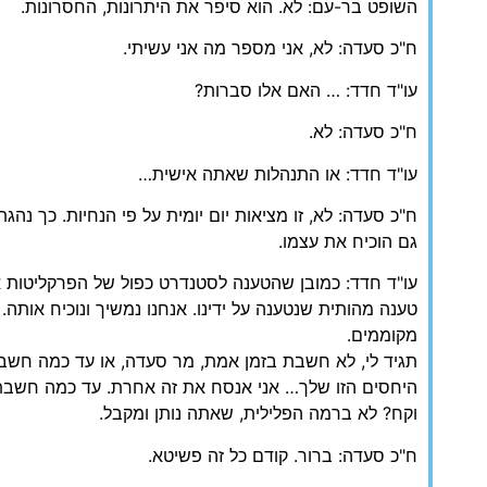
השופט בר-עם: לא. הוא סיפר את היתרונות, החסרונות.
ח"כ סעדה: לא, אני מספר מה אני עשיתי.
עו"ד חדד: … האם אלו סברות?
ח"כ סעדה: לא.
עו"ד חדד: או התנהלות שאתה אישית…
ח"כ סעדה: לא, זו מציאות יום יומית על פי הנחיות. כך נהגתי
גם הוכיח את עצמו.
עו"ד חדד: כמובן שהטענה לסטנדרט כפול של הפרקליטות א
טענה מהותית שנטענה על ידינו. אנחנו נמשיך ונוכיח אותה.
מקוממים.
תגיד לי, לא חשבת בזמן אמת, מר סעדה, או עד כמה חש
היחסים הזו שלך… אני אנסח את זה אחרת. עד כמה חשבת
וקח? לא ברמה הפלילית, שאתה נותן ומקבל.
ח"כ סעדה: ברור. קודם כל זה פשיטא.