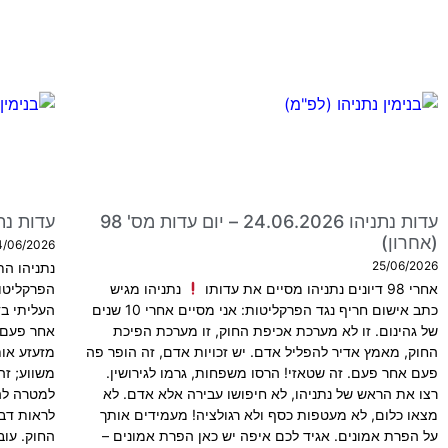
עדות נתניהו 24.06.2026 – יום עדות מס' 98
עדות נתניהו 23.06.2026 –
(אחרון)
4/06/2026
25/06/2026
נתניהו הת
אחרי 98 דיונים נתניהו מסיים את עדותו
נתניהו מגיש
הפרקליטו
כתב אישום חריף נגד הפרקליטות: אני מסיים אחרי 10 שנים
העליתי ב
של גהינום. זו לא מערכת אכיפת החוק, זו מערכת הפיכת
אחר פעם!
החוק, מאמץ אדיר להפליל אדם. יש זכויות אדם, זה הופר פה
מזעזע אות
פעם אחר פעם. זה שטאזי! הרסו משפחות, גרמו לגירושין.
משווע; זה
רצו את הראש של נתניהו, לא חיפושו עבירה אלא אדם. לא
למטרה להפ
מצאו כלום, לא מעטפות כסף ולא רגולציה! מעמידים אותך
לראות דבר
על הפרת אמונים. אגיד לכם איפה יש כאן הפרת אמונים –
החוק. עו