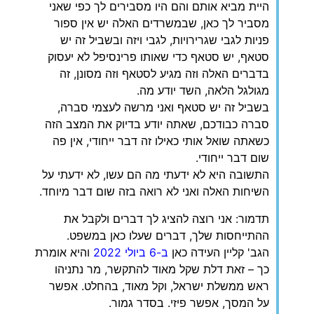
היית מביא אותם והם היו מסבירים לך כפי שאני
מסביר לך כאן, שבמשרדים האלה יש אין ספור
פניות לגבי שגרירויות, לגבי ויזה ובשביל זה יש
סטאף, יש סטאף כדי שאותו פרינסיפל לא יעסוק
בדברים האלה וזה מגיע לסטאף וזה מסונן, זה
מגולגל הלאה, השד יודע מה.
בשביל זה יש סטאף ואני מרשה לעצמי סברה,
סברה כבודכם, שאתה יודע בדיוק את המצב הזה
כשאתה שואל אותי כאילו זה דבר ייחודי, אין פה
שום דבר ייחודי.
התשובה היא לא ידעתי מה הם עשו, לא ידעתי על
השיחות האלה ואני לא רואה בזה שום דבר מיוחד.
תדמור: אני רוצה להציג לך דברים ולקבל את
ההתייחסות שלך, דברים שעלו כאן במשפט.
הגב' קליין העידה כאן
ב-6 ביולי 2022
והיא אומרת
כך – זאת דלת שקל מאוד להתקשר, מר נתניהו
ראש ממשלת ישראל, וקל מאוד, בהחלט. אפשר
על המסך, אפשר פיזי. בסדר גמור.