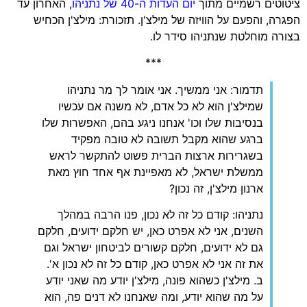
ציטוטים רשמיים מתוך
יום העדות ה-40 של נתניהו
, האחרון עד
הפגרה, והפעם על הוויזה של מילצ'ן. תזכורת: מילצ'ן הכחיש
בצורה מוחלטת שנתניהו סידר לו.
***
תדמור: אני ממשיך. אני אומר לך מר נתניהו
שמילצ'ן הוא לא כל אדם, לא משנה אם עכשיו
בנסיבות שלו וכו' אנחנו ניגע בהם, האפשרות שלו
ברגע שהוא מקבל תשובה לא טובה מפקיד
בשגרירות ארצות הברית פשוט להתקשר לראש
ממשלת ישראל, לא מאפיינת אף אחד חוץ מאת
ארנון מילצ'ן, זה נכון?
נתניהו: קודם כל זה לא נכון, פנו הרבה במהלך
השנים, אני לא אפרט כאן, יש חלקם ידועים, חלקם
גם לא ידועים, חלקם קשורים לביטחון ישראל וגם
את זה אני לא אפרט כאן, קודם כל זה לא נכון א'.
ב. מילצ'ן כשהוא פונה, מילצ'ן יודע מה שאני יודע
על מה שהוא יודע, ומה שאנחנו לא דנים פה, הוא