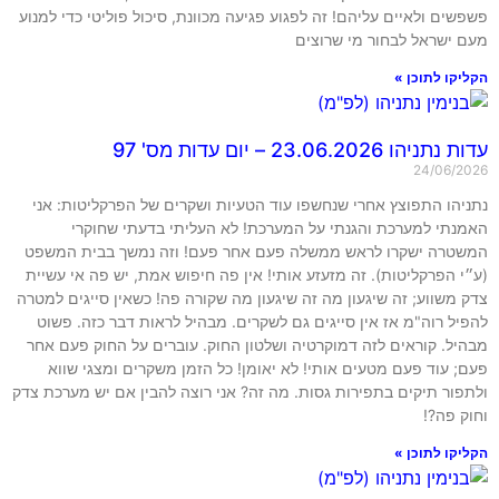
פשפשים ולאיים עליהם! זה לפגוע פגיעה מכוונת, סיכול פוליטי כדי למנוע
מעם ישראל לבחור מי שרוצים
הקליקו לתוכן »
עדות נתניהו 23.06.2026 – יום עדות מס' 97
24/06/2026
נתניהו התפוצץ אחרי שנחשפו עוד הטעיות ושקרים של הפרקליטות: אני
האמנתי למערכת והגנתי על המערכת! לא העליתי בדעתי שחוקרי
המשטרה ישקרו לראש ממשלה פעם אחר פעם! וזה נמשך בבית המשפט
(ע״י הפרקליטות). זה מזעזע אותי! אין פה חיפוש אמת, יש פה אי עשיית
צדק משווע; זה שיגעון מה זה שיגעון מה שקורה פה! כשאין סייגים למטרה
להפיל רוה"מ אז אין סייגים גם לשקרים. מבהיל לראות דבר כזה. פשוט
מבהיל. קוראים לזה דמוקרטיה ושלטון החוק. עוברים על החוק פעם אחר
פעם; עוד פעם מטעים אותי! לא יאומן! כל הזמן משקרים ומצגי שווא
ולתפור תיקים בתפירות גסות. מה זה? אני רוצה להבין אם יש מערכת צדק
וחוק פה?!
הקליקו לתוכן »