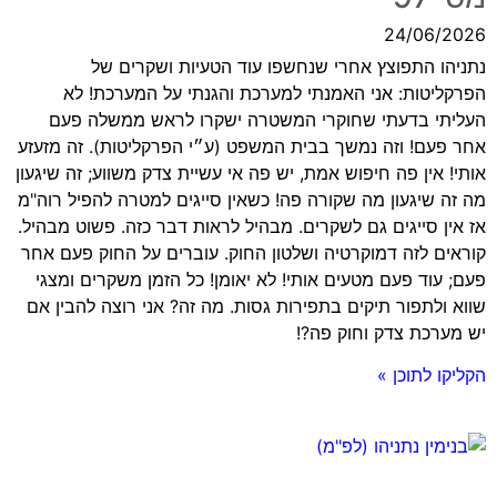
24/06/2026
נתניהו התפוצץ אחרי שנחשפו עוד הטעיות ושקרים של
הפרקליטות: אני האמנתי למערכת והגנתי על המערכת! לא
העליתי בדעתי שחוקרי המשטרה ישקרו לראש ממשלה פעם
אחר פעם! וזה נמשך בבית המשפט (ע״י הפרקליטות). זה מזעזע
אותי! אין פה חיפוש אמת, יש פה אי עשיית צדק משווע; זה שיגעון
מה זה שיגעון מה שקורה פה! כשאין סייגים למטרה להפיל רוה"מ
אז אין סייגים גם לשקרים. מבהיל לראות דבר כזה. פשוט מבהיל.
קוראים לזה דמוקרטיה ושלטון החוק. עוברים על החוק פעם אחר
פעם; עוד פעם מטעים אותי! לא יאומן! כל הזמן משקרים ומצגי
שווא ולתפור תיקים בתפירות גסות. מה זה? אני רוצה להבין אם
יש מערכת צדק וחוק פה?!
הקליקו לתוכן »