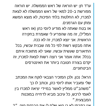
עו"ד חן: יש הוראה של ראש הממשלה. יש הוראה
מפורשת ב-20 למאי של ראש הממשלה לא לצאת
למכרז, לא החלטות בלתי הפיכות, לא מוצא המשא
ומתן עם הגרמנים.
אז בטח שאתה לא מודיע ליוסי כהן (אז ראש
המל"ל), זה מה שהפריע לי שאמרת בחקירה
הראשית. אני יוצא למכרז, זה לא ככה.
אתה מבקש רשות לפי כל מה שבנית עכשיו, בכל
התיאורים שעשית עכשיו. שאני לא מתווכח איתם
בכלל. אתה אומר אני רוצה רשות לצאת למכרז, זה
יקדם בצורה הטובה ביותר את האינטרסים
הביטחוניים.
הראל: נכון. ולכן המזכיר הצבאי לוקח את המכתב
שלי ומעביר אותו ליוסי כהן, וכותב לו כך
״משהב״ט ממליץ לאשר במיידי יציאה למכרז בין
לאומי לרכש, כל עיכוב מביא לדחייה במוכנות
המבצעית.״
אני כתבתי לא כי הוא שלח לי את הברקס הזה. ״2,