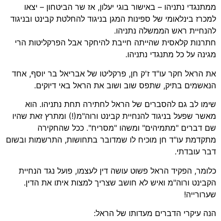
ממתנגדי נתניהו – באישור בוגי יעלון, אז שר הביטחון – יצאו
למכרז בינלאומי של ספינות המגן בניגוד להחלטת קבינט ובניגוד
להנחיית ראש הממשלה נתניהו.
חתרנות קלאסית שהייתה חייבת להיחקר אבל הפרקליטות הרי
מגינה על כל מתנגדי נתניהו.
את הראל חקר עו"ד ז'ק חן, פרקליטו של אבריאל בר יוסף, אחד
הנאשמים בתיק, שתפס שוב ושוב את הראל באי דיוקים.
שימו לב גם להסברים של הראל לחתירה תחת נתניהו. הוא
מאשר שפעל בניגוד להנחיית קבינט ורוה"מ(!) ומתרץ זאת שהיו
שם דברים "מתמיהים" ומשהו "מסריח". ככל שהחקירה
מתקדמת עו"ד חן מוכיח לו שמדובר בתחושות, התרשמות ובשום
דבר עובדתי.
כלומר, הפקיד הראל פשוט עושה דין לעצמו, פועל נגד הנחיית
הקבינט ורוה"מ ואיש לא חושב שצריך למצות איתו את הדין.
שערורייה!
הנה עיקרי הדברים מעדותו של הראל: