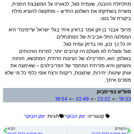
מחלחלת ההבנה, שעמית סגל, לכאורה על המשבצת הימנית,
משרת בשתיקתו את השלטון החדש – ומתקשה להוציא מילת
ביקורת על בנט.
פרופ' אבנר בן זקן אמר בראיון איתי בגלי ישראל ש"ימינה" היא
המפלגה התל-אביבית של המתנחלים.
זה כל כך נכון, וזה בדיוק עמית סגל.
סגל ומצליח לא מעולם היו קרובים יותר, למרות הוויכוחים
באולפן: הוא, הפריבילג של הציונות הדתית, המתנשא, הזחוח
והשחצן והיא מזרחית המחמד של הפריבילגים – שאימצה את
אותן שיטות: יהירות, שחצנות, ריקנות ורצח אופי כלפי כל מי שלא
מסכים איתך.
סופ"ש בפייסבוק
18:54
->
22:49
->
22:22
->
19:33
קטגוריה:
יומן הבוקר
תגיות:
יומן הבוקר
הקודם
הבא
יומן פייסבוק 01.07.2021
יומן פייסבוק 04.07.2021