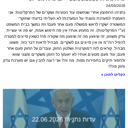
24/06/2026
נתניהו התפוצץ אחרי שנחשפו עוד הטעיות ושקרים של הפרקליטות: אני
האמנתי למערכת והגנתי על המערכת! לא העליתי בדעתי שחוקרי
המשטרה ישקרו לראש ממשלה פעם אחר פעם! וזה נמשך בבית המשפט
(ע״י הפרקליטות). זה מזעזע אותי! אין פה חיפוש אמת, יש פה אי עשיית
צדק משווע; זה שיגעון מה זה שיגעון מה שקורה פה! כשאין סייגים למטרה
להפיל רוה"מ אז אין סייגים גם לשקרים. מבהיל לראות דבר כזה. פשוט
מבהיל. קוראים לזה דמוקרטיה ושלטון החוק. עוברים על החוק פעם אחר
פעם; עוד פעם מטעים אותי! לא יאומן! כל הזמן משקרים ומצגי שווא
ולתפור תיקים בתפירות גסות. מה זה? אני רוצה להבין אם יש מערכת צדק
וחוק פה?!
הקליקו לתוכן »