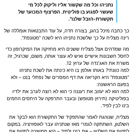
נתניהו וכל מה שקשור אליו וליקוק לכל מי
שעשוי לפגוע בו פוליטית. הפרצוף המכוער של
תקשורת-הזבל שלנו".
כך כתבה מיכל בהגן, בצורה חדה, על עוד התבטאות אומללה של
רינה מצליח על כך שלשכת נתניהו היא לשכה "מטונפת".
מה שמדהים אצל מצליח ששנים היא מחזיקה את המיקרופון כדי
לחסל חשבונות אישיים ואיש לא עוצר אותה, משום, שכרגיל, זה
משרת את האג'נדה של ערוץ 12.
למה כוונתי? באותו אולפן בו היא כינתה את לשכת נתניהו
"מטונפת" היא הקריאה את דף המסרים של נפתלי בנט – ולא
בפעם הראשונה:
למה הוא לא יעזוב את רעננה כי הוא לא רוצה לערב את ילדיו
בפוליטיקה (תירוץ מטופש) ובעבר התרפקה על היחסים החמים
בינו לבין לפיד.
מצליח, שנוהגת לאמר שהתפקיד של התקשורת הוא לבקר את
השלטון, השתתקה לגמרי מאז שנתניהו עבר לאופוזיציה. במקום
לתקוף את השלטון – את בנט ולפיד – היא ממשיכה לתקוף את