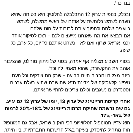
בנו וכד'.
ובכלל, כנופיית ערוץ 12 התבלבלה לחלוטין: היא בטוחה שהיא
נועדה לשמש כלוחשת על אוזנם של ראשי ממשלה, לשמש
כיועצים שלהם ולהפוך אותם לבובות על חוט שלהם.
אם תבצעו את מה שאנחנו מייעצים לכם – תזכו לסיקור אוהד
(כמו אריאל שרון) ואם לא – נשחט אותכם כל יום, כל ערב, כל
שעה.
בסוף השבוע מצליח אף אמרה, בסוג של ניתוק מוחלט, שהציבור
אוהב את התקשורת, שהוא מאמין לה וכד'.
רינה מצליח וחבריה חיים בבועה – שרק הם צודקים וכל העם
טיפש. קלאסיקה של מדינת ת"א שחושבת שהיא בעלת ערכים
וסטנדרטים נשגבים וכולם צריכים להתיישר איתם.
אחרי קריסת הרייטינג של ערוץ 13, יומו של ערוץ 12 גם יגיע.
גם שם נרשמת שחיקה מרמות רייטינג של 18%-20% לרמות
של 15%-17%.
הוא עדיין המונופול הטלוויזיוני הכי חזק בישראל, אבל גם המונופול
הזה מתחיל להיסדק, בעיקר בגלל הרשתות החברתיות. בין היתר,