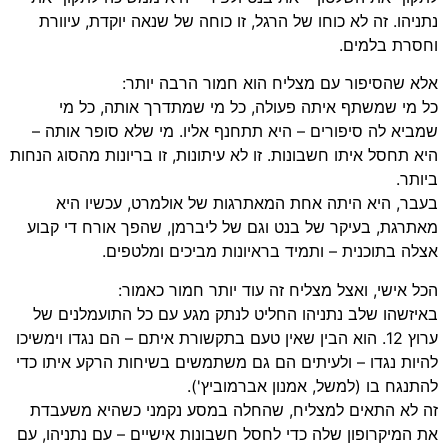
נתניהו. זה לא כוחו של הרגל, זו כוחה של שנאה יוקדת, עיוורת
וחסרת בלמים.
אלא שהסיפור עם מצליח הוא חמור הרבה יותר:
כל מי שמשתף איתה פעולה, כל מי שמתדרך אותה, כל מי
שמביא לה סיפורים – היא תתחנף אליו. מי שלא סופר אותה –
היא תחסל איתו חשבונות. זו לא עיתונות, זו בריונות מהסוג הנחות
ביותר.
בעבר, היא היתה אחת המאתרגות של אולמרט, עכשיו היא
מאתרגת, בעיקר של בנט וגם של ליברמן, שהפך אורח די קבוע
אצלה בתוכנית – ותמיד בראיונות מביכים ומלטפים.
הכל אישי, ואצל מצליח זה עוד יותר חמור כאמור:
באיזשהו שלב נתניהו החליט לנתק מגע עם כל התועמלנים של
ערוץ 12. הוא הבין שאין טעם בתקשורת איתם – הם נגדו וימשיכו
להיות נגדו – ולעיתים הם גם משתמשים בשיחות הרקע איתו כדי
להתנגח בו (למשל, אמנון אברמוביץ').
זה לא התאים למצליח, שהחלה במסע נקמני כשהיא משעבדת
את המיקרופון שלה כדי לחסל חשבונות אישיים – עם נתניהו, עם