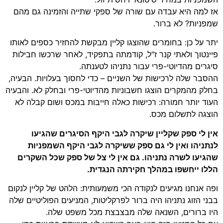
אז למה היא עבדה עם שורה של ספקי שתייה והזמינה גם מהם
שמפניות? לא ברור.
יתר על כן: בחומרים שהוצגו קליין מבקשת להחזיר כספים לאותו
פיינטוך ולאתי קנר ז"ל, קודמתה בתפקיד, לאחר שרכשו חבילות
סיגרים מהדיוטי-פרי עבור נתניהו לטענתה.
ההסבר שלה לרכישות של השניים – כדי לחסוך בעלויות. הבעיה,
בחלק מהמקרים הוצגו חשבוניות מהדיוטי-פרי ובחלק לא. והבעיה
העוד יותר חמורה: רכישות כאלה חייבות במכס ושום קבלה לא
הוצגה לתשלום מכס.
אין לי ספק שקליין שיקרה לגבי היקף הסיגרים שהגיעו
לנתניהו ואין לי גם ספק ששיקרה לגבי היקף השמפניות
שהגיעו לשרה נתניהו. גם אין לי צל של ספק שכל השקרים
הללו ייחשפו במהלך חקירתה הנגדית.
ופה אנחנו מגיעים לנקודה הכי משמעותית: הלהט של קליין לנקום
בבני הזוג נתניהו היה ברור לפרקליטות, המניעים הפוליטיים שלה
היו ברורים, השנאה שלה מבצבצת מכל משפט שלה.