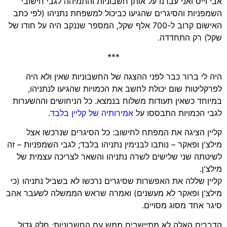
אבי וייס ואני עברנו על אותן חשבוניות והתמיהה לגבי חישובי
השמפניות והסיגרים שהגיעו כביכול למשפחת נתניהו (לפי כתב
האישום קרוב ל-700 אלף שקל, המספר שננקב היה על חודו של
שקל) רק התחדדה.
***
היה לי ברור כבר לפני ההצגה של החשבוניות שאין ולא היה
לפרקליטות שום יכולת לחשב את הכמויות שהגיעו לנתניהו,
במיוחד כשאין תעודות משלוח בנמצא. כל הניחושים וההשערות
לגבי הכמויות התבססו על
אמירותיה של קליין בלבד
.
קליין הציגה את המפתח לחישוב: כל הסיגרים שנרכשו אצל
מילצ'ן ופאקר – נותבו לבנימין נתניהו בלבד; לגבי השמפניות – זה
לשיטתה שני שלישים לשרה נתניהו והשאר לצריכה עצמית של
מילצ'ן.
קליין שללה את האפשרות שסיגרים נרכשו לא בשביל נתניהו (כי
מילצ'ן ופאקר לא מעשנים) ואמרה שראש הממשלה לשעבר אהב
סיגר אחד מסוג מסויים.
הדברים האלה לא מתיישבים ממש עם החשבוניות: חלק גדול