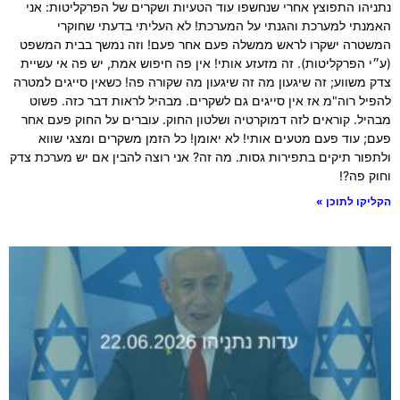
נתניהו התפוצץ אחרי שנחשפו עוד הטעיות ושקרים של הפרקליטות: אני
האמנתי למערכת והגנתי על המערכת! לא העליתי בדעתי שחוקרי
המשטרה ישקרו לראש ממשלה פעם אחר פעם! וזה נמשך בבית המשפט
(ע״י הפרקליטות). זה מזעזע אותי! אין פה חיפוש אמת, יש פה אי עשיית
צדק משווע; זה שיגעון מה זה שיגעון מה שקורה פה! כשאין סייגים למטרה
להפיל רוה"מ אז אין סייגים גם לשקרים. מבהיל לראות דבר כזה. פשוט
מבהיל. קוראים לזה דמוקרטיה ושלטון החוק. עוברים על החוק פעם אחר
פעם; עוד פעם מטעים אותי! לא יאומן! כל הזמן משקרים ומצגי שווא
ולתפור תיקים בתפירות גסות. מה זה? אני רוצה להבין אם יש מערכת צדק
וחוק פה?!
הקליקו לתוכן »