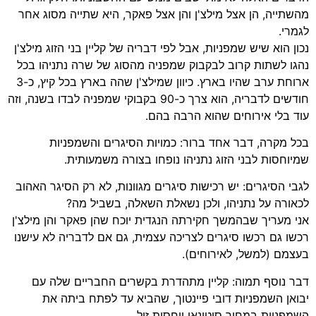
מהשתייה, הן אצל מילצ'ן והן אצל פאקר, היא שתייה מסוג אחר
לגמרי.
נכון הוא שיש שמפניות, אבל לפי דבריה של קליין בני הזוג מילצ'ן
נהגו לשתות קרוב לבקבוק שמפניה מהסוג של שרה נתניהו בכל
ארוחת ערב שהיו בארץ. כיוון שמילצ'ן שהה בארץ בכל קיץ, כ-3
חודשים לדבריה, הוא צרך כ-90 בקבוקי שמפניה לבדו בשנה, וזה
עוד בלי אירוחים שהוא הרבה בהם.
בכל מקרה, דבר אחד ברור: כמויות הסיגרים והשמפניות
שמיוחסות לבני הזוג נתניהו נופחו בצורה משמעותית.
לגבי הסיגרים: יש רכישות סיגרים מגוונות, לא רק הסיגר האהוב
לכאורה על נתניהו, ולכן נשאלת השאלה, בשביל מה?
אני מעריך שבהמשך חקירתה הנגדית יוכח שהן פאקר והן מילצ'ן
רכשו גם רכשו סיגרים לצריכה עצמית, גם אם לדבריה לא עישנו
בעצמם (למשל, לאירוחים).
דבר נוסף תמוה: קליין מתהדרת בקשרים החבריים שלה עם
יבואן השמפניות דובי פיינטוך, שהביא עד לפתח ביתה את
השמפניות במחיר סיטונאי ויחסית זול.