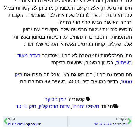
עם כל המטען הזה היא באה כשהיא לא מצויידת בראיות כמו
תעודות משלוח, אלא רק עם חשבוניות, מרביתן לא קשורות בכלל
לבני הזוג נתניהו. אין ולו בדל של ראייה לכך שהכמויות הנקובות
בכתב האישום הגיעו לבני הזוג נתניהו.
תוסיפו לזה את שיטות הרכישה שלה, הקשרים עם יבואן
השמפניות, ההסברים התמוהים על רכישות במזומן בעשרות
אלפי שקלים, קניות בכרטיס האשראי הפרטי שלה ועוד.
מה, הפרקליטות והמשטרה לא הבינו שמדובר
בעדה מאוד
בעייתית
, בלשון המעטה, שטעונה בדיקה?
הם הבינו גם הבינו, הם ראו גם ראו. אבל הם תפרו את
תיק
1000
, בדיוק כמו את תיק 4000, בעיניים עצומות לרווחה.
קטגוריה:
יומן הבוקר
תגיות:
משפט נתניהו
,
עדות הדס קליין
,
תיק 1000
הקודם
הבא
יומן הבוקר 17.07.2022
יומן הבוקר 19.07.2022