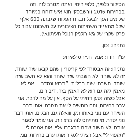
הסיקור כלפיך, כלפי הימין ואתה מסרב לזה. וזה
בבחירות 2015 (ורשבסקי הוא איש דוחה במיוחד
שלימים הפך לבעל חברת הפקות שגבתה 600 אלף
שקל מתאגיד השחיתות הציבורית על חשבוננו עבור כל
פרק שקרי של גיא רולניק הנוכל העיתונאי).
‏נתניהו: נכון.
‏עו"ד חדד: אנא התייחס לאירוע
‏נתניהו: זה אבסורד לפי קריטריון שהם קבעו שזה שוחד.
זה לא שוחד. לא חשבתי שזה שוחד והוא לא חשב שזה
שוחד. חשבתי שזה בבל"ת. ״תבוא ונסדר.. " אני לא
מאמין לזה גם הוא לא האמין בזה. דיבורים.
אבל כשזה נטען דחיתי על הסף. אין על מה לדבר. אני
ערב בחירות, והם כותשים לי את הצורה. אותו דבר
השיחה עם נוני באותו זמן. ווואלה גם. הבלים. אותו דבר
נוני יסדר. מי מתייחס לזה ברצינות. אני עומד לסגור
אותם. לא חשוב שהם התגברו עליי. אוה אמרה לי
"תקפוץ לי" אבל רציתי לסגור אותו ערב בחירות. נוני,