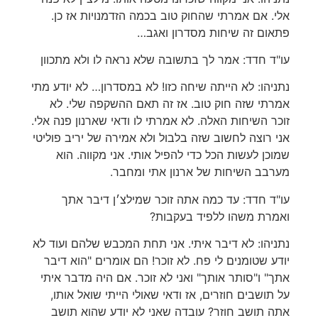
אלי. אם אמרתי שהחוק טוב בכמה הזדמנויות אז כן.
פתאום זה שיחות מסדרון ואגב…
‏עו"ד חדד: אמר לך בתשובה שלא נראה לו ולא מתכוון
‏נתניהו: לא הייתה שיחה כזו! לא במסדרון… לא יודע מתי
אמרתי שזה חוק טוב. אז זה תאם ההשקפה שלי. לא
זוכר השיחות האלה. לא אמרתי לו ודאי שארנון פנה אלי.
אני רוצה לחשוב שזה בלבול ולא אמירה של יריב פוליטי
שמוכן לעשות הכל כדי להפיל אותי. אני מקווה. הוא
מערבב השיחות של ארנון אתי ומחבר.
‏עו"ד חדד: עד כמה אתה זוכר שמילצ׳ן דיבר אתך
ואמרת משהו ללפיד בעקבות?
‏נתניהו: לא דיבר איתי. אני תחת המכבש שלהם ועוד לא
יודע שטומנים לי פח. לא זוכר! הם אומרים "הוא דיבר
אתך" ו"סותר אותך" ואני לא זוכר. אם היה מדבר איתי
על תושבים חוזרים, אז ודאי שאולי הייתי שואל אותו,
אתה תושב חוזר? עובדה שאני לא יודע שהוא תושב