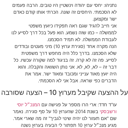
‏נתניהו: יחסי עם יהודה וינשטיין היו טובים. הרבה פעמים
לא הסכמתי. היחסים זה שונה. הכרתי אותו קודם כאדם
ישר ומקצוען.
אני חייב להגיד שגם ראה תפקידו כיועץ משפטי
לממשלה – כמו שזה נשמע. הוא פעל בכל דרך לסייע לנו
לעבודת הממשלה. לא תמיד הסכמנו.
הנה מקרה אחד (סגירת ערוץ 10) מיני מעטים ובודדים
שלא הסכמנו. בדרך כלל היה מחפש דרך משפטית
לסייע. פה זה לא קרה. זה בניגוד למה שקורה עכשיו. כל
דבר זה – לא, לא, לא. אני נותן השוואה והקבלה. והוא
היה יועץ מאוד ענייני ומכובד ומאוד ישר. אמר את
הדברים כפי שראה. אבל אני לא הסכמתי.
על ההצעה שקיבל מערוץ 10 – הצעה שסורבה
‏עו"ד חדד: ארי הרו מספר על פגישה עם
המנכ״ל יוסי
ורשבסקי
בשנת 2014 שהערוץ 10 על סף סגירה. נאמר
שם "אם תעזור לנו יהיה שינוי לגביך" זה מה שארי אמר.
מגיע מנכ״ל ערוץ 10 תפתור לי הבעיה בערוץ נשנה