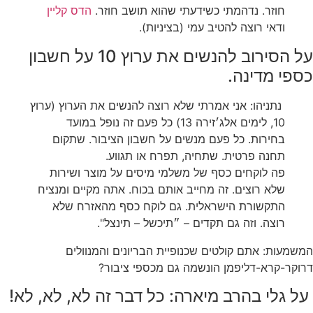
חוזר. נדהמתי כשידעתי שהוא תושב חוזר.
הדס קליין
ודאי רוצה להטיב עמי (בציניות).
על הסירוב להנשים את ערוץ 10 על חשבון
כספי מדינה.
‏ נתניהו: אני אמרתי שלא רוצה להנשים את הערוץ (ערוץ
10, לימים אלג׳זירה 13) כל פעם זה נופל במועד
בחירות. כל פעם מנשים על חשבון הציבור. שתקום
תחנה פרטית. שתחיה, תפרח או תגווע.
פה לוקחים כסף של משלמי מיסים על מוצר ושירות
שלא רוצים. זה מחייב אותם בכוח. אתה מקיים ומנציח
התקשורת הישראלית. גם לוקח כסף מהאזרח שלא
רוצה. וזה גם תקדים – ״תיכשל – תינצל".
המשמעות: אתם קולטים שכנופיית הבריונים והמנוולים
דרוקר-קרא-דליפמן הונשמה גם מכספי ציבור?
‏ על גלי בהרב מיארה: כל דבר זה לא, לא, לא!