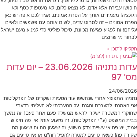
שטאזי! הרסו משפחות, גרמו לגירושין. רצו את הראש של נתניהו, לא
חיפושו עבירה אלא אדם. לא מצאו כלום, לא מעטפות כסף ולא
רגולציה! מעמידים אותך על הפרת אמונים. אגיד לכם איפה יש כאן
הפרת אמונים – זה לסחוט עדים, לשים אותם עם פשפשים ולאיים
עליהם! זה לפגוע פגיעה מכוונת, סיכול פוליטי כדי למנוע מעם ישראל
לבחור מי שרוצים
הקליקו לתוכן »
עדות נתניהו 23.06.2026 – יום עדות
מס' 97
24/06/2026
נתניהו התפוצץ אחרי שנחשפו עוד הטעיות ושקרים של הפרקליטות:
אני האמנתי למערכת והגנתי על המערכת! לא העליתי בדעתי
שחוקרי המשטרה ישקרו לראש ממשלה פעם אחר פעם! וזה נמשך
בבית המשפט (ע״י הפרקליטות). זה מזעזע אותי! אין פה חיפוש
אמת, יש פה אי עשיית צדק משווע; זה שיגעון מה זה שיגעון מה
שקורה פה! כשאין סייגים למטרה להפיל רוה"מ אז אין סייגים גם