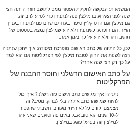
המשמעות: הבקשה לחקיקת הפטור ממס לתושב חוזר הייתה חצי
שנה לפני האירוע בו מילצ'ן פנה לנתניהו כדי לסייע לו בויזה.
גם מילצ'ן וגם הדס קליין סיפרו בעדותם שהם פנו לנתניהו בעניין
הויזה. הם הופתעו כשנתניהו לא ידע שמילצ'ן נמצא בסטטוס של
תושב חוזר ולא ידע על כך בזמן אמת.
לכן, כל התיזה של כתב האישום מופרכת מיסודה: איך ייתכן שנתניהו
רצה לשנות את החוק לטובת מילצ'ן לפי הפרקליטות אם הוא למד
על כך רק חצי שנה אחרי?
‏על כתב האישום הרשלני וחוסר ההבנה של
הפרקליטות
‏נתניהו: איך מגישים כתב אישום כזה רשלני? איך יכול
להיות שמישהו כתב את זה בלי לבדוק. מטיב? זה
מצמצם! קודם כל לא הייתי מעורב, חשבתי שהפטור
ל-10 שנים הוא טוב אבל באים פה וטוענים שאני עוזר
למילצ׳ן וזה בפועל פוגע במילצ׳ן.