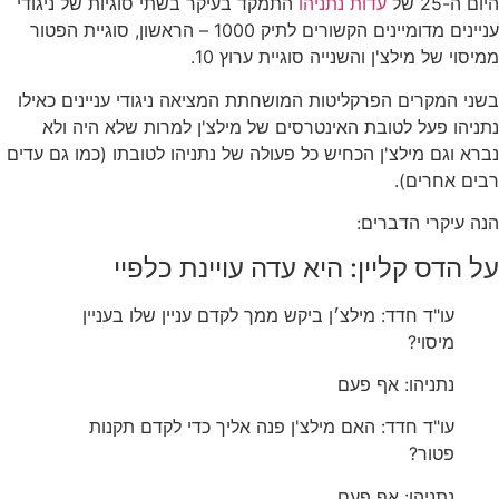
היום ה-25 של
עדות נתניהו
התמקד בעיקר בשתי סוגיות של ניגודי
עניינים מדומיינים הקשורים לתיק 1000 – הראשון, סוגיית הפטור
ממיסוי של מילצ'ן והשנייה סוגיית ערוץ 10.
בשני המקרים הפרקליטות המושחתת המציאה ניגודי עניינים כאילו
נתניהו פעל לטובת האינטרסים של מילצ'ן למרות שלא היה ולא
נברא וגם מילצ'ן הכחיש כל פעולה של נתניהו לטובתו (כמו גם עדים
רבים אחרים).
הנה עיקרי הדברים:
על הדס קליין: היא עדה עויינת כלפיי
‏עו"ד חדד: מילצ׳ן ביקש ממך לקדם עניין שלו בעניין
מיסוי?
‏נתניהו: אף פעם
‏עו"ד חדד: האם מילצ'ן פנה אליך כדי לקדם תקנות
פטור?
‏נתניהו: אף פעם.