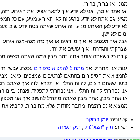
ממני, אז ברור, ברור".
ואז אתה אומר, "אני לא יודע איך לתאר אפילו את האירוע הזה, 
לא יודע לאן האירוע מגיע, וזה אירוע שאתה בטח יודע שוב פעם,
ימים לא ישן.
אבל איך מעגנים או איך מוודאים או איך כזה מגה-מגה אירוע ו
שצחקתי והגדרתי, איך עושים את זה".
קודם כל כשאתה אומר אתה בטח מבין שמה שאתה מצפה ממני.
גנור: אני מתחיל, אני
מתחיל להמציא סיפורים
עכשיו. עכשיו זה
להמציא את הסיפורים בהתאם לנרטיבים שמצפים, כי אני מבין, 
ביטוי שאתם רוצים, להיות התליין או תקראו לזה איך שאתם רוצ
אני נבחרתי להיות התליין, אני נבחרתי לתפקיד, ואנחנו ביום ה
אז אתה מבין, אתה מבין שאתה מתחיל לחשוב איך אני מספק א
ממציא אינפורמציה, מחבר נקודות שלא מחוברות. להביא את ז
קטגוריה:
יומן הבוקר
תגיות:
תיק "הצוללות"
,
תיק תפירה