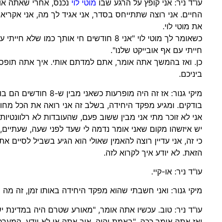
עו"ד ניר: אני קופץ על הרגע שבו
מוטי לוי
נכנס, אחרי שאתה או
החיים. אני רוצה שתתייחס בסדר, אני אגיד לך מה, אני אקריא
את מוטי לוי.
כשאומר לך מוטי לוי "אני 8 חודשים חי אותך כמו 
חייתי עם אף אובייקט שלנו".
כן. ואז בהמשך אתה אומר, אתם למדתם אותי. איך אתה תופס א
ביניכם.
מיקי גנור: אז זה היה מופרעות
בודקים. ומגיע מפקד היחידה, בשלב זה אני רואה את הכל מחוץ 
אני לא זוכר מתי אני מבין ששוב פעם, שהעובדות לא רלוונטיות.
יש איזשהו מקום שאני אומר נדמה לי שעד לפני שעה, שעתיים,
כי זה, אני עדיין רוצה להאמין שאולי הוא הגיע בשביל לסיים 
הזאת. לא יודע איך לקרוא לזה.
עו"ד ניר: או-קיי.
מיקי גנור: ואני חשבתי שהוא מפקד היחידה באותו זמן, זה מה 
עו"ד ניר: טוב. עכשיו אתה אומר, "מאורע שטרם היה במדינת י
ואז אתה אומר ככה, "באמת יהיה, איך אתה או לא יודע, המער