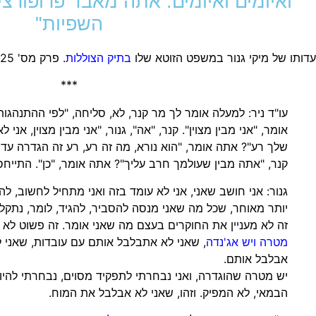
ואיומים ואיומים. אתה מאבד פרופורצ
השפיות"
עדותו של מיקי גנור במשפט הזוטא שלו
בתיק הצוללות
. פרק מס' 25 בסדרה 'תיק הצוללות, תיק תפירה'.
***
עו"ד ניר: למעלה אומר לך מר קנר, לא, סליחה, "לפי ההתנהגו
אומר, "אני מבין מצוין". קנר, "אה", גנור, "אני מבין מצוין, אני
שלך רע"? אתה אומר, "הוא נורא, מה זה רע, רע זה הגדרה עדינה
קנר, "אתה מבין שעולמך חרב עליך"? אתה אומר, "כן". התיי
גנור: אני חושב שאני, אני לא עומד בזה ואני מתחיל לחשוב, לה
יותר מאוחר, שכל מה שאני מנסה להסביר, להגיד, לומר, נתקל
זה לא מעניין את החוקרים בעצם מה שאני אומר. זה פשוט לא מ
מטרה ויש אג'נדה
, שאני לא אתבלבל אותם עם עובדות, שאני 
אבלבל אותם.
יש מטרה שהוגדרה, ואני נבחרתי לתפקיד מסוים, נבחרתי להיו
הבמאי, לא המפיק. וזהו, שאני לא אבלבל את המוח.