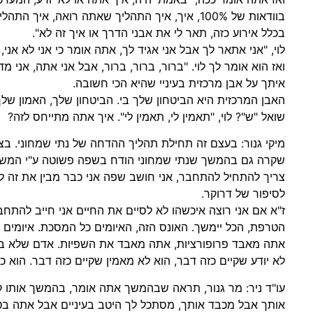
בוודאות של 100%, איך, איך התהליך שאתה רואה, איך
בכלל אירוע כזה, תאר לי את אבני הדרך או איך זה לא".
לוי, "אני אתאר לך אבל אני אגיד לך, אתה אומר כי אני לא אני, 
ואז הוא אומר לך לוי. "ברור, ברור, ברור, אבל אני אתה, אני 
איתך על אבן מרכזית בעיניי שהיא הכי חשובה.
האבן המרכזית היא הביטחון שלך בי. הביטחון שלך, האמון שלך
שואל "ש"? לוי, "תאמין לי, תאמין לי". איך אתה מתייחס לזה?
מיקי גנור: בעצם זה תחילת תהליך ההדחה של נתי שמחוני. בצ
שקרה גם בהמשך שנתי שמחוני הודח בשפה פשוטה ע"י המשטרה
צריך להתחיל להתחבר, אני חושב שפה אני כבר מבין את זה ל
לסיפור של דרוקר.
ז"א אם אני רוצה איכשהו לא לסיים את החיים אני חייב להתח
הטרפת, הכל יימשך. האונס הזה, האיומים כל המסכת. איומים ואי
אתה מאבד פרופורציות, אתה מאבד את השפיות. אדם שלא בא
לא יודע שקיים כזה דבר, הוא לא מאמין שקיים כזה דבר. הוא כל
עו"ד ניר: מר גנור, תראה שבהמשך אתה אומר, בהמשך אותו קטע
אותך אבל מכבד אותך, מסתכל לך היטב בעיניים אבל אתה 