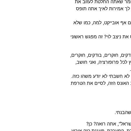
מר שאתה החלטת לעזוב את
 לך אמירות לאיך אתה תופס
שלא חייתי עם אף אובייקט, למה, כמו שלא
ת ניצב לוי? זה מפגש ראשוני
 כשאני מבין ש-8 חודשים הם בודקים, חוקרים, בודקים, חוקרים,
לכל פרופורציה, ואני חושב,
 לא חשבתי לא יודע משהו כזה.
את האונס הזה, לסיים את הטרפת
שהבנתי.
שראל", אתה רואה? כן?
כת, המערכת, מעגנת כזה אירוע