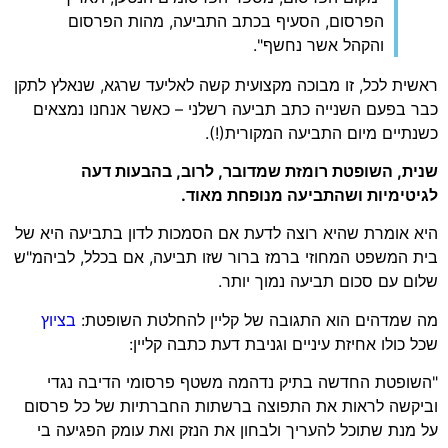
הפרסום, הסעיף בכתב התביעה, מהות הפרסום
והקהל אשר נחשף".
ראשית לכל, זו מבוכה מקצועית קשה לאליעד שרגא, שנאלץ לתקן
כבר בפעם השנייה כתב תביעה רשלני – כאשר אנחנו נמצאים
כשנתיים מיום התביעה המקורית(!).
שנית, השופטת רומזת שמדובר, לרוב, בהבעות דעה
לגיטימיות ושהתביעה מנופחת מאוד.
היא אומרת שהיא רוצה לדעת אם הסמכות לדון בתביעה היא של
בית המשפט המחוזי ברמז ברור שזו תביעה, אם בכלל, לביהמ"ש
שלום עם סכום תביעה נמוך יותר.
מה שמדהים הוא התגובה של קליין להחלטת השופטת:
בציוץ
שכל כולו אחיזת עיניים וגניבת דעת כתבה קליין:
"השופטת החדשה בתיק נדהמה משטף פרסומי הדיבה נגדי
וביקשה לראות את התפוצה ברשתות החברתיות של כל פרסום
על מנת שתוכל להעריך ולבחון את הנזק ואת עומק הפגיעה בי