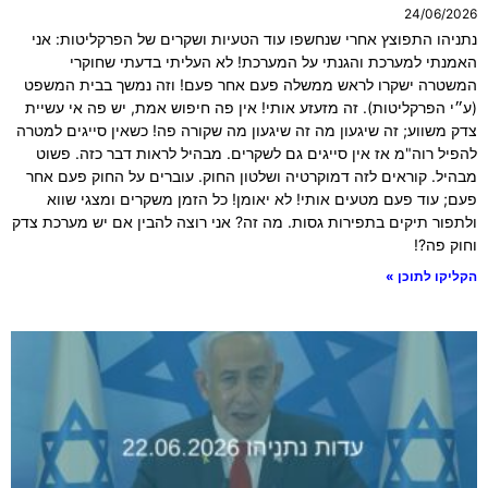
24/06/2026
נתניהו התפוצץ אחרי שנחשפו עוד הטעיות ושקרים של הפרקליטות: אני
האמנתי למערכת והגנתי על המערכת! לא העליתי בדעתי שחוקרי
המשטרה ישקרו לראש ממשלה פעם אחר פעם! וזה נמשך בבית המשפט
(ע״י הפרקליטות). זה מזעזע אותי! אין פה חיפוש אמת, יש פה אי עשיית
צדק משווע; זה שיגעון מה זה שיגעון מה שקורה פה! כשאין סייגים למטרה
להפיל רוה"מ אז אין סייגים גם לשקרים. מבהיל לראות דבר כזה. פשוט
מבהיל. קוראים לזה דמוקרטיה ושלטון החוק. עוברים על החוק פעם אחר
פעם; עוד פעם מטעים אותי! לא יאומן! כל הזמן משקרים ומצגי שווא
ולתפור תיקים בתפירות גסות. מה זה? אני רוצה להבין אם יש מערכת צדק
וחוק פה?!
הקליקו לתוכן »