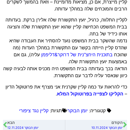
קליין מייצרת, אם כן, מציאות מדומיינת – וזאת בהמשך לשקרים
הרבים והמוכחים שלה במהלך עדותה.
לקליין התלווה, כרגיל, יועץ התקשורת שלה אלירן ברקת. בעדותה
בבית המשפט הכחישה קליין שהוא יועץ התקשורת שלה והציגה
אותו כידיד של בתה.
נדמה שהשקר בבית המשפט נועד להסתיר את העבודה שהיא
שהדס קליין הייתה בקשר עם התקשורת במהלך העדות (מה
שהוכח
בתוכנית היחצ"נית של דרוקר&דליפמן
עליה), גם אם
באמצעות יועץ התקשורת שלה.
הודאה בכך בעדותה בבית המשפט היה מכניס אותה לבעיה קשה
כיוון שנאסר עליה לדבר עם התקשורת.
כדי להראות עד כמה קליין שקרנית אני מצרף את פרוטוקול הדיון
–
הקליקו לצפייה בפרוטוקול המלא
.
קטגוריה:
יומן הבוקר
תגיות:
קליין נגד ציפורי
הקודם
הבא
יומן הבוקר 10.11.2024
יומן הבוקר 12.11.2024