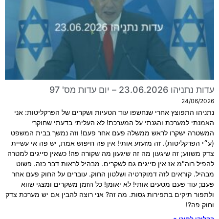
עדות נתניהו 23.06.2026 – יום עדות מס' 97
24/06/2026
נתניהו התפוצץ אחרי שנחשפו עוד הטעיות ושקרים של הפרקליטות: אני
האמנתי למערכת והגנתי על המערכת! לא העליתי בדעתי שחוקרי
המשטרה ישקרו לראש ממשלה פעם אחר פעם! וזה נמשך בבית המשפט
(ע״י הפרקליטות). זה מזעזע אותי! אין פה חיפוש אמת, יש פה אי עשיית
צדק משווע; זה שיגעון מה זה שיגעון מה שקורה פה! כשאין סייגים למטרה
להפיל רוה"מ אז אין סייגים גם לשקרים. מבהיל לראות דבר כזה. פשוט
מבהיל. קוראים לזה דמוקרטיה ושלטון החוק. עוברים על החוק פעם אחר
פעם; עוד פעם מטעים אותי! לא יאומן! כל הזמן משקרים ומצגי שווא
ולתפור תיקים בתפירות גסות. מה זה? אני רוצה להבין אם יש מערכת צדק
וחוק פה?!
הקליקו לתוכן »