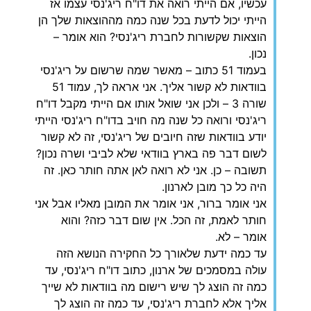
עכשיו, אם הייתי רואה את דו"ח ריג'נסי עצמו אז
הייתי יכול לדעת בכל שנה כמה מההוצאות שלך הן
הוצאות שקשורות לחברת ריג'נסי? הוא אומר –
נכון.
בעמוד 51 כתוב – מאשר שמה שרשום על ריג'נסי
בוודאות לא קשור אליך. אני אראה לך, עמוד 51
שורה 3 – ולכן אני שואל אותו אם הייתי מקבל דו"ח
ריג'נסי ורואה כל שנה מה חויב בדו"ח ריג'נסי הייתי
יודע בוודאות שזה חיובים של ריג'נסי, זה לא קשור
לשום דבר פה בארץ בוודאי שלא לביבי ושרה נכון?
תשובה – כן. אני לא רואה לאן אתה חותר כאן. זה
היה כל כך מובן לארנון.
אני אומר ברור, אני אומר את המובן מאליו אבל אני
חותר לאמת, זה הכל. אין שום דבר כזה? והוא
אומר – לא.
עד כמה ידעת שלאורך כל החקירה הנושא הזה
עולה במסמכים של ארנון, כתוב דו"ח ריג'נסי, עד
כמה זה הוצג לך שיש רישום מה בוודאות לא שייך
אליך אלא לחברת ריג'נסי, עד כמה זה הוצג לך