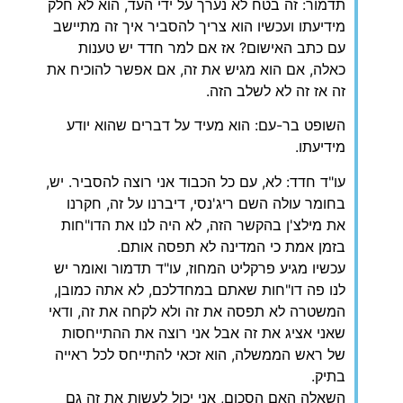
תדמור: זה בטח לא נערך על ידי העד, הוא לא חלק
מידיעתו ועכשיו הוא צריך להסביר איך זה מתיישב
עם כתב האישום? אז אם למר חדד יש טענות
כאלה, אם הוא מגיש את זה, אם אפשר להוכיח את
זה אז זה לא לשלב הזה.
השופט בר-עם: הוא מעיד על דברים שהוא יודע
מידיעתו.
עו"ד חדד: לא, עם כל הכבוד אני רוצה להסביר. יש,
בחומר עולה השם ריג'נסי, דיברנו על זה, חקרנו
את מילצ'ן בהקשר הזה, לא היה לנו את הדו"חות
בזמן אמת כי המדינה לא תפסה אותם.
עכשיו מגיע פרקליט המחוז, עו"ד תדמור ואומר יש
לנו פה דו"חות שאתם במחדלכם, לא אתה כמובן,
המשטרה לא תפסה את זה ולא לקחה את זה, ודאי
שאני אציג את זה אבל אני רוצה את ההתייחסות
של ראש הממשלה, הוא זכאי להתייחס לכל ראייה
בתיק.
השאלה האם הסכום, אני יכול לעשות את זה גם