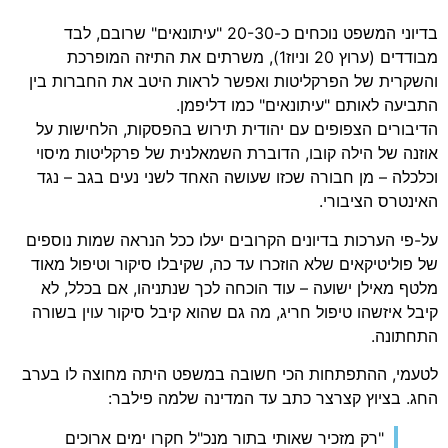
בדיוני המשפט נוכחים כ-20-30 "עיתונאים" שרובם, לבד
מבודדים (ערוץ 20 וניוז1), משרתים את התיזה המופרכת
והשקרית של הפרקליטות ואפשר לראות היטב את החברות בין
התביעה לאותם "עיתונאים" כמו דליפמן.
הדיבורים הצפופים עם יהודית תירוש בהפסקות, הלחישות על
אוזנה של הילה קובו, הדוברת השמאלנית של פרקליטות מיסוי
וכלכלה – מן חבורה שכזו שעושה האחד לשני נעים בגב – נגד
האינטרס הציבורי.
על-פי הערכות בדיונים הקרובים יעלו ככל הנראה שמות נוספים
של פוליטיקאים שלא הוזכרו עד כה, שקיבלו סיקור וטיפול מאוד
מלטף מאילן ישועה – עוד הוכחה לכך שנתניהו, אם בכלל, לא
קיבל איזשהו טיפול חריג, מה גם שהוא קיבל סיקור עוין בשורה
התחתונה.
לטעמי, ההתפתחות הכי חשובה במשפט היתה מחוצה לו בערב
החג. בציוץ קצרצר כתב עד המדינה שלמה פילבר:
"רק מזכיר שאותי בתור מנכ"ל חקרו ימים ארוכים