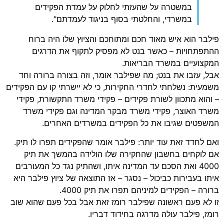
במשטרה על שהעזתי לחלוק על עמדת הפקידים
במשרדי, והחלטתי בסוף בניגוד לעמדתם".
פילבר הוא איש מאוד חכם ומתוחכם והציוץ שלו היה ברוח
ההתפתחויות – כאשר בנט לא מפסיק לתקוף את הדרגים
המקצועיים במשרד הבריאות.
אבל, עזבו את בנט; מה שפילבר אומר, וזה בצורה ברורה וחד
משמעית: נשלחתי לחדרי החקירות, כי לא יישרתי קו עם הפקידים
– והוא מתכוון לשורת פקידים – פקידי משרד התקשורת, פקידי
משרד האוצר, פקידי משרד מבקר המדינה וגם פקידי משרד
המשפטים שגיבו את כל הפקידים במשרדים האחרים.
ואם לחדד זאת עוד יותר: פילבר אומר שהפקידים תפרו לו תיק.
אם לוקחים בחשבון שהחקירה שלו הולידה בהמשך את תיק
4000 ואת הסכם עד המדינה איתו, ושהתיק נגד כל המעורבים
איתו בעבירות כביכול – נסגר – אז התוצאה של ציוץ פילבר היא
ברורה – הפקידים למיניהם תפרו את תיק 4000.
זו לא פעם ראשונה שפילבר רומז זאת אבל בכל פעם שהוא שוב
רומז, פילבר עולה מדרגה בחידוד דבריו.