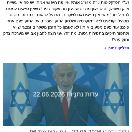
(ע״י הפרקליטות). זה מזעזע אותי! אין פה חיפוש אמת, יש פה אי עשיית
צדק משווע; זה שיגעון מה זה שיגעון מה שקורה פה! כשאין סייגים למטרה
להפיל רוה"מ אז אין סייגים גם לשקרים. מבהיל לראות דבר כזה. פשוט
מבהיל. קוראים לזה דמוקרטיה ושלטון החוק. עוברים על החוק פעם אחר
פעם; עוד פעם מטעים אותי! לא יאומן! כל הזמן משקרים ומצגי שווא
ולתפור תיקים בתפירות גסות. מה זה? אני רוצה להבין אם יש מערכת צדק
וחוק פה?!
הקליקו לתוכן »
עדות נתניהו 22.06.2026 – יום עדות מס' 96