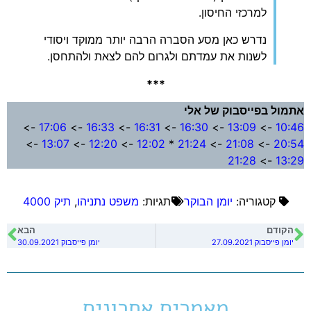
למרכזי החיסון.
נדרש כאן מסע הסברה הרבה יותר ממוקד ויסודי
לשנות את עמדתם ולגרום להם לצאת ולהתחסן.
***
אתמול בפייסבוק של אלי
->
17:06
->
16:33
->
16:31
->
16:30
->
13:09
->
10:46
->
13:07
->
12:20
->
12:02
*
21:24
->
21:08
->
20:54
21:28
->
13:29
קטגוריה:
יומן הבוקר
תגיות:
משפט נתניהו
,
תיק 4000
הקודם
הבא
יומן פייסבוק 27.09.2021
יומן פייסבוק 30.09.2021
מאמרים אחרונים