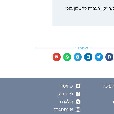
/חו"ל), העברה לחשבון בנק.
שתפו
פיכה'
טוויטר
פייסבוק
טלגרם
אינסטגרם