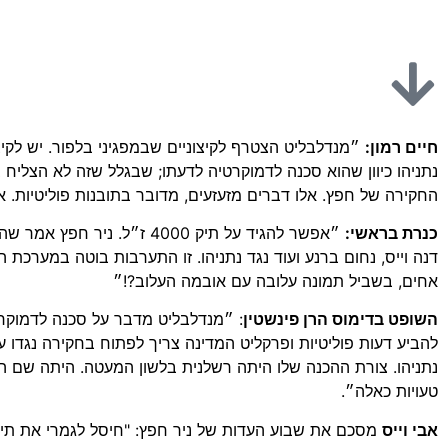
חיים רמון:
״מנדלבליט הצטרף לקיצוניים שבמפגיני בלפור. יש לק
נתניהו כיוון שהוא סכנה לדמוקרטיה לדעתו; שבגלל שזה לא הצליח 
החקירה של חפץ. אלו דברים מזעזעים, מדובר בתובנות פוליטיות. א
כנרת בראשי:
דנה וייס, נחום ברנע ועוד נגד נתניהו. זו התערבות בוטה במערכת
אחים, בשביל תמונה עלובה עם אובמה העלוב?!״
השופט בדימוס הרן פינשטין
: ״מנדלבליט מדבר על סכנה לדמוקרטי
להביע דעות פוליטיות ופרקליט המדינה צריך לפתוח בחקירה נגדו 
נתניהו. צורת ההכנה שלו היתה רשלנית בלשון המעטה. היתה שם ה
טעויות כאלה״.
אבי וייס
מסכם את שבוע העדות של ניר חפץ: "חיסל לגמרי את תיק 4000"