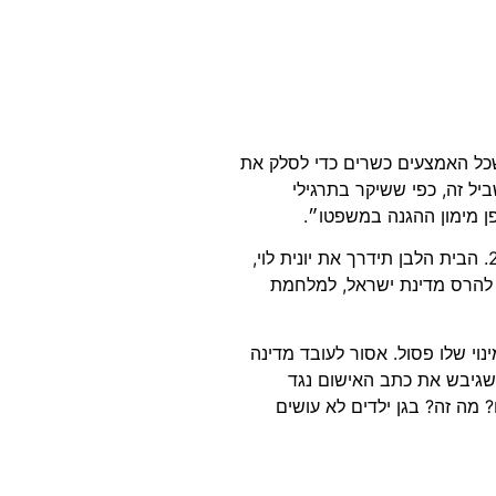
שכל האמצעים כשרים כדי לסלק את
יל זה, כפי ששיקר בתרגילי
פן מימון ההגנה במשפטו״.
״אפשר להגיד על תיק 4000 ז״ל. ניר חפץ אמר שהבית הלבן תדרך עיתונאים בכירים בארץ בתקופת הבחירות של 2015. הבית הלבן תידרך את יונית לוי,
יד להרס מדינת ישראל, למלחמת
וי שלו פסול. אסור לעובד מדינה
 שגיבש את כתב האישום נגד
מה זה? בגן ילדים לא עושים