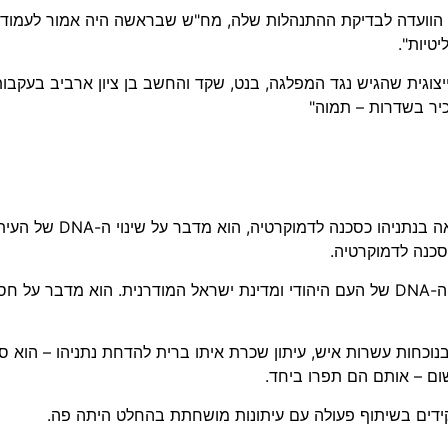
וועדה לבדיקת ההתנהלות שלה, מח"ש שבראשה היה אמור לעמוד הרן
טיות".
צוגית שהגיש נגד המפלגה, בנט, שקד והחשב בן ציון ארביב בעקבות 
כיר בשדרות – תמוה"
היועץ המשפטי של ממשלת ישראל איבד 
סכנה לדמוקרטיה.
הוא מפטפט את עצמו בצורה משיחית כאילו הוא שומר על ה-DNA של העם היהודי ומדינת ישראל המודרנית
נוכחות עשרות איש, עיתון שכרת איתו ברית להדחת נתניהו – הוא ס
שום – אותם הם תפרו ביחד.
קידים בשיתוף פעולה עם עיתונות מושחתת בהחלט היתה פה.