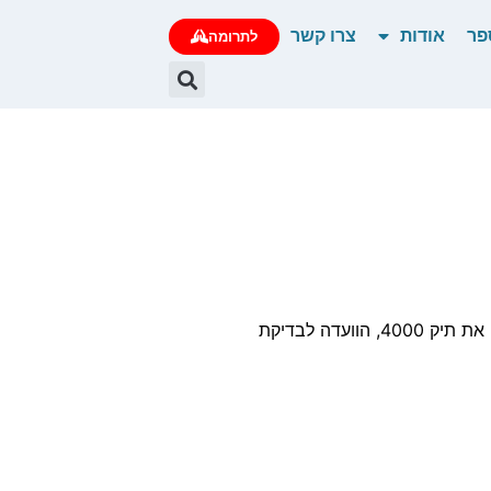
פר
אודות
צרו קשר
לתרומה
מנדלבליט הצטרף לקיצוניים שבמפגיני בלפור, אפשר להגיד על תיק 4000 ז״ל, בגן ילדים לא עושים טעויות כאלה, ניר חפץ חיסל לגמרי את תיק 4000, הוועדה לבדיקת