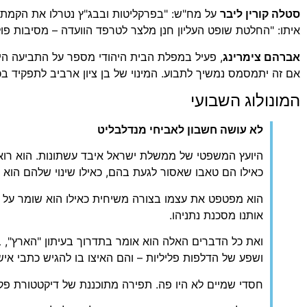
סטלה קורין ליבר
על מח"ש: "בפרקליטות ובבג"ץ נטרלו את הקמת ה
איתו: "החלטת שופט העליון חנן מלצר לטרפד הוועדה – מסיבות פולי
אברהם צימרינג
, פעיל במפלת הבית היהודי מספר על התביעה היי
אם זה יתמסמס נמשיך לתבוע. המינוי של בן ציון ארביב לתפקיד ב
המונולוג השבועי
לא עושה חשבון לאביחי מנדלבליט
כאילו הם טאבו שאסור לגעת בהם, כאילו שינוי שלהם הוא 
אותנו מסכנת נתניהו.
ואת כל הדברים האלה הוא אומר בתדרוך בעיתון "הארץ", ב
ושפע של הדלפות פליליות – והם האיצו בו להגיש כתבי אי
חסדי שמיים לא היו פה. תפירה מתוכננת של דיקטטורת פ