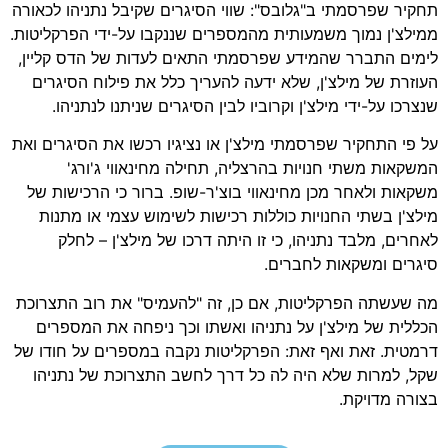
תחקיר שפרסמתי ב"גלובס": שווי הסיגרים שקיבל נתניהו לכאורה
ממילצ'ן נמוך משמעותית מהמספרים שננקבו על-ידי הפרקליטות.
לימים התברר שהמידע שפרסמתי התאים לעדות של הדס קליין,
העוזרת של מילצ'ן, שלא ידעה להעריך כלל את פילוח הסיגרים
שנצרכו על-ידי מילצ'ן וקרוביו לבין הסיגרים שניתנו לנתניהו.
על פי התחקיר שפרסמתי מילצ'ן או נציגיו רכשו את הסיגרים ואת
המשקאות משתי חנויות בהרצליה, תחילה מחינאווי ג'ורג'
משקאות ולאחר מכן מחינאווי בוצ'ר-שופ. ברור כי הרכישות של
מילצ'ן בשתי החנויות כוללות רכישות לשימוש עצמי או מתנות
לאחרים, מלבד נתניהו, כי זו היתה דרכו של מילצ'ן – לחלק
סיגרים ומשקאות לחברים.
מה שעשתה הפרקליטות, אם כן, זה "להעמיס" את רוב התצרוכת
הכללית של מילצ'ן על נתניהו ואשתו וכך ניפחה את המספרים
דרמטית. זאת ואף זאת: הפרקליטות נקבה במספרים על חודו של
שקל, למרות שלא היה לה כל דרך לחשב התצרוכת של נתניהו
בצורה מדויקת.