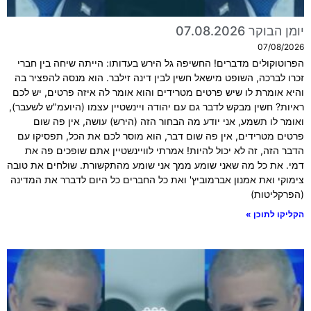
יומן הבוקר 07.08.2026
07/08/2026
הפרוטוקולים מדברים! החשיפה גל הירש בעדותו: הייתה שיחה בין חברי
זכרו לברכה, השופט מישאל חשין לבין דינה זילבר. הוא מנסה להפציר בה
והיא אומרת לו שיש פרטים מטרידים והוא אומר לה איזה פרטים, יש לכם
ראיות? חשין מבקש לדבר גם עם יהודה ויינשטיין עצמו (היועמ"ש לשעבר),
ואומר לו תשמע, אני יודע מה הבחור הזה (הירש) עושה, אין פה שום
פרטים מטרידים, אין פה שום דבר, הוא מוסר לכם את הכל, תפסיקו עם
הדבר הזה, זה לא יכול להיות! אמרתי לוויינשטיין אתם שופכים פה את
דמי. את כל מה שאני שומע ממך אני שומע מהתקשורת. שולחים את טובה
צימוקי ואת אמנון אברמוביץ' ואת כל החברים כל היום לדברר את המדינה
(הפרקליטות)
הקליקו לתוכן »