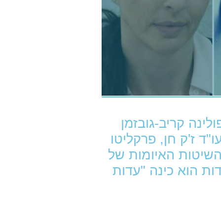
לינה קריב-גובזמן
"ד ז'ק חן, פרקליטו
השיטות האיומות של
ת הוא כינה "עדות