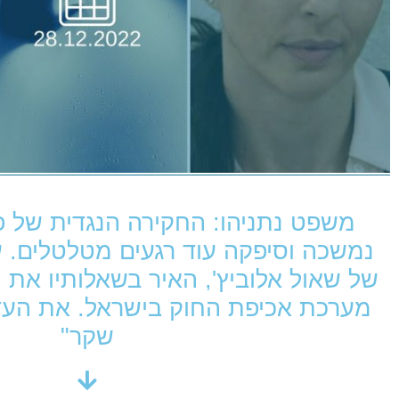
משפט נתניהו: החקירה הנגדית של פו
נמשכה וסיפקה עוד רגעים מטלטלים. עו
של שאול אלוביץ', האיר בשאלותיו את 
מערכת אכיפת החוק בישראל. את העדו
שקר"