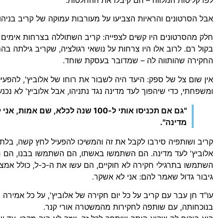
אבל הסרטונים והראיות הצביעו על מעורבות עמוקה של קריב בניהו
חלק מהסרטונים היו קשים לצפייה: קריב השתוללה בצרחות אימים ע
בקול רם. לרוב אלו היו צרחות על נושאי רגולציה, שקריב גילתה בהם
החקירה שהותווה לה – שמדובר בעסקת שוחד.
אין שום צל של ספק: היעד היה לשבור את רוחו של אלוביץ', להפעיל
ומשפחתי, כדי שיהפוך לעד מדינה נגד נתניהו, אבל אלוביץ' לא נכנ
"גם אם תכניסו אותי ל-100 שנה לכלא, ש
מדינה".
קריב ושותפיה סירבו לקבל את זה והמשיכו להפעיל לחץ קשה, בלתי
אלוביץ' לעד מדינה. הם השתמשו באשתו, הם השתמשו בבנו, הם רצ
השתמשו בתרגילי חקירה לא חוקיים, הם עשו את ה-כ-ל, כולל אמצ
גיבור גדול שאמר להם: אני לא אשקר.
עו"ד חן עבר עם קריב על כל יום חקירה של אלוביץ', על כל אמירה ב
בנוכחותה, עם שותפה לחקירות מהמשטרה אורי קנר.