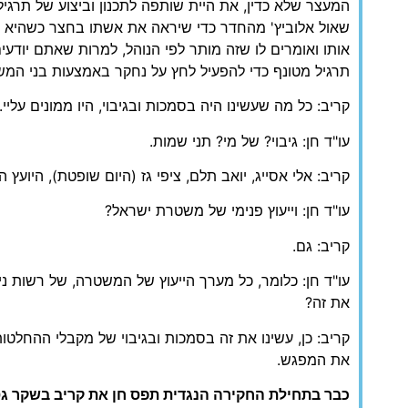
המעצר שלא כדין, את היית שותפה לתכנון וביצוע של תרג
שאול אלוביץ' מהחדר כדי שיראה את אשתו בחצר כשהיא 
אותו ואומרים לו שזה מותר לפי הנוהל, למרות שאתם יודעי
תרגיל מטונף כדי להפעיל לחץ על נחקר באמצעות בני המ
קריב: כל מה שעשינו היה בסמכות ובגיבוי, היו ממונים עליי.
עו"ד חן: גיבוי? של מי? תני שמות.
קריב: אלי אסייג, יואב תלם, ציפי גז (היום שופטת), היועץ 
עו"ד חן: וייעוץ פנימי של משטרת ישראל?
קריב: גם.
עו"ד חן: כלומר, כל מערך הייעוץ של המשטרה, של רשות ני"
את זה?
קריב: כן, עשינו את זה בסמכות ובגיבוי של מקבלי ההחלטו
את המפגש.
כבר בתחילת החקירה הנגדית תפס חן את קריב בשקר גס