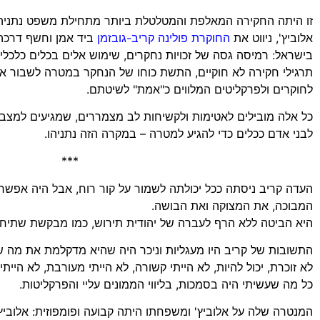
זו היתה החקירה המאלפת והמטלטלת ביותר מתחילת משפט נתניהו. 
אלוביץ', ניווט את
החוקרת פולינה קריב-גובזמן
ביד אמן וחשף דרכה 
בישראל: רמיסה גסה של זכויות נחקרים, שימוש אלים בכלים כלכלי
תרגילי חקירה לא חוקיים, התשת כוחו של הנחקר במטרה לשבור את
לחוקרים ולפרקליטים המלווים כ"אמת" לשיטתם.
כל אלה מובילים לאטימות ולקשיחות לב מצמררים, שמגיעים למצבי 
לבני אדם ככלים כדי להגיע למטרה – במקרה הזה נתניהו.
***
העדה קריב ניסתה ככל יכולתה לשמור על קור רוח, אבל היה אפש
המבוכה, את המצוקה ואת הבושה.
היא הביטה ללא הרף לעברה של יהודית תירוש, כמו מבקשת שתיחל
התשובות של קריב היו מעגליות וניכר היה שהיא מדקלמת את מה שה
לא זוכרת, יכול להיות, לא הייתי קשורה, לא הייתי מעורבת, לא היי
כל מה שעשיתי היה בסמכות, בליווי הממונים עליי והפרקליטות.
המנטרה שלה על אלוביץ' ומשפחתו היתה קבועה ופומפוזית: אלוביץ