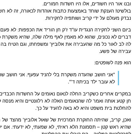
ובנו אור היו חשודים, אלו היו חשדות חמורים.
בולשיט! הענקת שוחד באמצעות כתבות אוהדות לכאורה, זה לא ח
נבדק מעולם על ידי קריב ושותפיה לחקירות.
ביום השני לחקירה הנגדית עו"ד ז'ק חן הוריד את הכפפות: לא פ
דברים לא נכונים, שהוא לא מאמין לאף מילה שלה, שהיא משקרת 
לה לב לאור כל מה שהעבירה את אלוביץ' ומשפחתו, וגם הטיח בה
עבירה של פשע.
הוא פנה לשופטים:
"אני חושב שהעדה משקרת בלי להניד עפעף. אני חושב ש
לא עובר ילד בכיתה ד'".
במקרים אחרים כשקריב החלה לנאום נאומים על החשדות הכבדים ל
חן קטע אותה ואמר לה שהנאומים האלה לא רלוונטיים והיא מנסה
להחלטת בית משפט והיא לא באה להעיד על כך.
ואכן, קריב, שהיתה החוקרת המרכזית של שאול אלוביץ' מהצד של 
שהיא ראש קטן – תסמונת הלא ראיתי, לא שמעתי, לא ידעתי. אם יש ת
לפרקליטות המלווה – הם קיבלו את ההחלטות.