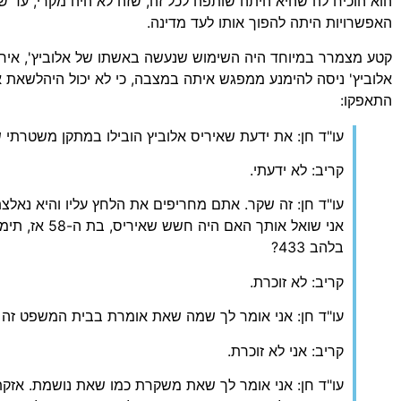
הוא הוכיח לה שהיא היתה שותפה לכל זה, שזה לא היה מקרי, עד 
האפשרויות היתה להפוך אותו לעד מדינה.
קטע מצמרר במיוחד היה השימוש שנעשה באשתו של אלוביץ', איריס,
אלוביץ' ניסה להימנע ממפגש איתה במצבה, כי לא יכול היהלשאת א
התאפקו:
עו"ד חן: את ידעת שאיריס אלוביץ הובילו במתקן משטרתי ש
קריב: לא ידעתי.
עו"ד חן: זה שקר. אתם מחריפים את הלחץ עליו והיא נאלצ
אני שואל אותך הא
בלהב 433?
קריב: לא זוכרת.
עו"ד חן: אני אומר לך שמה שאת אומרת בבית המשפט זה 
קריב: אני לא זוכרת.
עו"ד חן: אני אומר לך שאת משקרת כמו שאת נושמת. אזקתם