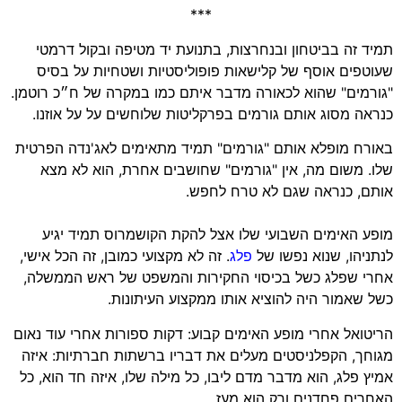
***
תמיד זה בביטחון ובנחרצות, בתנועת יד מטיפה ובקול דרמטי
שעוטפים אוסף של קלישאות פופוליסטיות ושטחיות על בסיס
"גורמים" שהוא לכאורה מדבר איתם כמו במקרה של ח״כ רוטמן.
כנראה מסוג אותם גורמים בפרקליטות שלוחשים על על אוזנו.
באורח מופלא אותם "גורמים" תמיד מתאימים לאג'נדה הפרטית
שלו. משום מה, אין "גורמים" שחושבים אחרת, הוא לא מצא
אותם, כנראה שגם לא טרח לחפש.
מופע האימים השבועי שלו אצל להקת הקושמרוס תמיד יגיע
לנתניהו, שנוא נפשו של
פלג
. זה לא מקצועי כמובן, זה הכל אישי,
אחרי שפלג כשל בכיסוי החקירות והמשפט של ראש הממשלה,
כשל שאמור היה להוציא אותו ממקצוע העיתונות.
הריטואל אחרי מופע האימים קבוע: דקות ספורות אחרי עוד נאום
מגוחך, הקפלניסטים מעלים את דבריו ברשתות חברתיות: איזה
אמיץ פלג, הוא מדבר מדם ליבו, כל מילה שלו, איזה חד הוא, כל
האחרים פחדנים ורק הוא מעז.