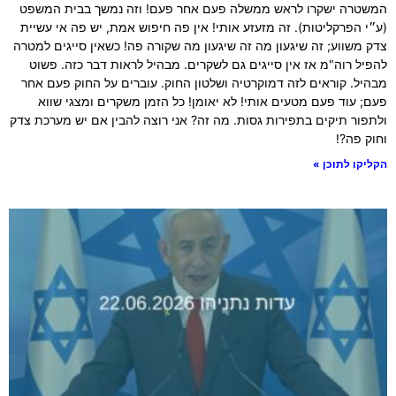
המשטרה ישקרו לראש ממשלה פעם אחר פעם! וזה נמשך בבית המשפט
(ע״י הפרקליטות). זה מזעזע אותי! אין פה חיפוש אמת, יש פה אי עשיית
צדק משווע; זה שיגעון מה זה שיגעון מה שקורה פה! כשאין סייגים למטרה
להפיל רוה"מ אז אין סייגים גם לשקרים. מבהיל לראות דבר כזה. פשוט
מבהיל. קוראים לזה דמוקרטיה ושלטון החוק. עוברים על החוק פעם אחר
פעם; עוד פעם מטעים אותי! לא יאומן! כל הזמן משקרים ומצגי שווא
ולתפור תיקים בתפירות גסות. מה זה? אני רוצה להבין אם יש מערכת צדק
וחוק פה?!
הקליקו לתוכן »