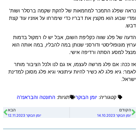
נראה שפלג התמכר למחמאות של להקת שקמה ברסלר ושות'
ומדי שבוע הוא מקצין את דבריו כדי שימרחו על אוזניו עוד קצת
דבש.
הדעה של פלג שווה כקליפת השום, אבל יש לו רמקול בדמות
ערוץ מונופוליסטי ודורסני שנותן במה להבליו, במה אותה הוא
מנצל למסע הסתה ורדיפה אישי.
אז ככה: אם פלג מרשה לעצמו, אז גם לנו ולכל הציבור מותר
לאמר: גיא פלג לא כשיר להיות עיתונאי וגיא פלג מסוכן למדינת
ישראל.
קטגוריה:
יומן הבוקר
תגיות:
החונטה והבראנז'ה
הקודם
הבא
יומן הבוקר 14.10.2023
יומן הבוקר 12.11.2023