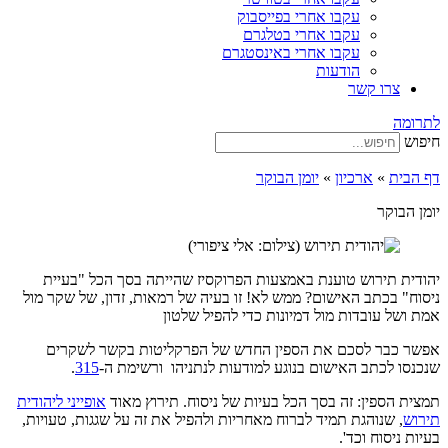
עקבו אחרי בפייסבוק
עקבו אחרי בטלגרם
עקבו אחרי באינסטגרם
הודעות
צרו קשר
לתרומה
חיפוש
דף הבית
»
ארכיון
»
יומן הבוקר
יומן הבוקר
יהודית תירוש טוענת באמצעות הפרוקסיז שהייתה בסך הכל "בעיית
ניסוח" בכתב האישום? ממש לא! זו בעיה של רמאות, זדון, של שקר מול
אמת ושל עובדות מול דמיונות כדי להפיל שלטון
אפשר כבר לסכם את הספין החדש של הפרקליטות בקשר לשקרים
שנכנסו לכתב האישום בנוגע למודעות לנתניהו ורשימת ה-
315
.
תמצית הספין: זה בסך הכל בעיות של ניסוח. תירוץ מאוד
אופייני ליהודית
תירוש
, שנוהגת תמיד לברוח מאחריות ולהפיל את זה על שגגות, טעויות,
בעיות ניסוח וכד'.