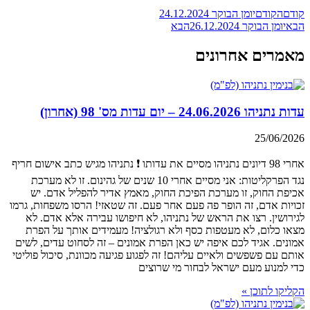
קודם
הקודם
יומן הבוקר 24.12.2024
הבא
יומן הבוקר 26.12.2024
הבא
מאמרים אחרונים
עדות נתניהו 24.06.2026 – יום עדות מס' 98 (אחרון)
25/06/2026
אחרי 98 דיונים נתניהו מסיים את עדותו ❗ נתניהו מגיש כתב אישום חריף
נגד הפרקליטות: אני מסיים אחרי 10 שנים של גהינום. זו לא מערכת
אכיפת החוק, זו מערכת הפיכת החוק, מאמץ אדיר להפליל אדם. יש
זכויות אדם, זה הופר פה פעם אחר פעם. זה שטאזי! הרסו משפחות, גרמו
לגירושין. רצו את הראש של נתניהו, לא חיפושו עבירה אלא אדם. לא
מצאו כלום, לא מעטפות כסף ולא רגולציה! מעמידים אותך על הפרת
אמונים. אגיד לכם איפה יש כאן הפרת אמונים – זה לסחוט עדים, לשים
אותם עם פשפשים ולאיים עליהם! זה לפגוע פגיעה מכוונת, סיכול פוליטי
כדי למנוע מעם ישראל לבחור מי שרוצים
הקליקו לתוכן »