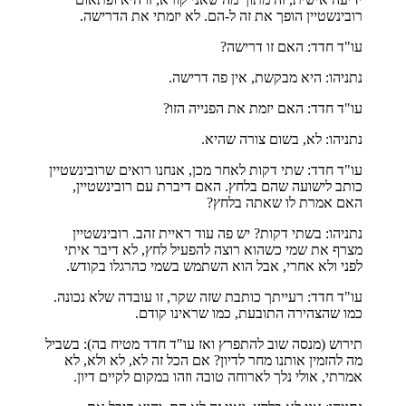
רובינשטיין הופך את זה ל-הם. לא יזמתי את הדרישה.
עו"ד חדד: האם זו דרישה?
נתניהו: היא מבקשת, אין פה דרישה.
עו"ד חדד: האם יזמת את הפנייה הזו?
נתניהו: לא, בשום צורה שהיא.
עו"ד חדד: שתי דקות לאחר מכן, אנחנו רואים שרובינשטיין
כותב לישועה שהם בלחץ. האם דיברת עם רובינשטיין,
האם אמרת לו שאתה בלחץ?
נתניהו: בשתי דקות? יש פה עוד ראיית זהב. רובינשטיין
מצרף את שמי כשהוא רוצה להפעיל לחץ, לא דיבר איתי
לפני ולא אחרי, אבל הוא השתמש בשמי כהרגלו בקודש.
עו"ד חדד: רעייתך כותבת שזה שקר, זו עובדה שלא נכונה.
כמו שהצהירה התובעת, כמו שראינו קודם.
תירוש (מנסה שוב להתפרץ ואז עו"ד חדד מטיח בה): בשביל
מה להזמין אותנו מחר לדיון? אם הכל זה לא, לא ולא, לא
אמרתי, אולי נלך לארוחה טובה וזהו במקום לקיים דיון.