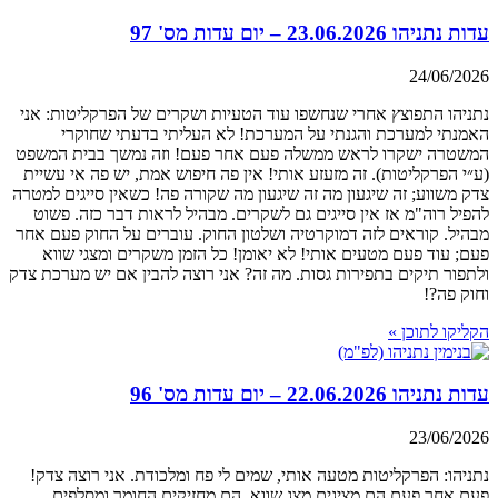
עדות נתניהו 23.06.2026 – יום עדות מס' 97
24/06/2026
נתניהו התפוצץ אחרי שנחשפו עוד הטעיות ושקרים של הפרקליטות: אני
האמנתי למערכת והגנתי על המערכת! לא העליתי בדעתי שחוקרי
המשטרה ישקרו לראש ממשלה פעם אחר פעם! וזה נמשך בבית המשפט
(ע״י הפרקליטות). זה מזעזע אותי! אין פה חיפוש אמת, יש פה אי עשיית
צדק משווע; זה שיגעון מה זה שיגעון מה שקורה פה! כשאין סייגים למטרה
להפיל רוה"מ אז אין סייגים גם לשקרים. מבהיל לראות דבר כזה. פשוט
מבהיל. קוראים לזה דמוקרטיה ושלטון החוק. עוברים על החוק פעם אחר
פעם; עוד פעם מטעים אותי! לא יאומן! כל הזמן משקרים ומצגי שווא
ולתפור תיקים בתפירות גסות. מה זה? אני רוצה להבין אם יש מערכת צדק
וחוק פה?!
הקליקו לתוכן »
עדות נתניהו 22.06.2026 – יום עדות מס' 96
23/06/2026
נתניהו: הפרקליטות מטעה אותי, שמים לי פח ומלכודת. אני רוצה צדק!
פעם אחר פעם הם מציגים מצג שווא. הם מחזיקים החומר ומסלפים