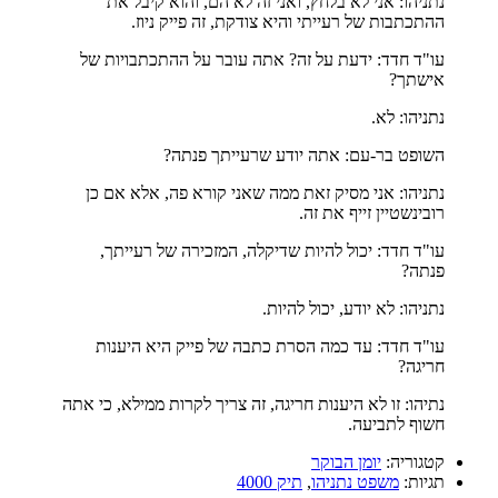
נתניהו: אני לא בלחץ, ואני זה לא הם, והוא קיבל את
ההתכתבות של רעייתי והיא צודקת, זה פייק ניוז.
עו"ד חדד: ידעת על זה? אתה עובר על ההתכתבויות של
אישתך?
נתניהו: לא.
השופט בר-עם: אתה יודע שרעייתך פנתה?
נתניהו: אני מסיק זאת ממה שאני קורא פה, אלא אם כן
רובינשטיין זייף את זה.
עו"ד חדד: יכול להיות שדיקלה, המזכירה של רעייתך,
פנתה?
נתניהו: לא יודע, יכול להיות.
עו"ד חדד: עד כמה הסרת כתבה של פייק היא היענות
חריגה?
נתיהו: זו לא היענות חריגה, זה צריך לקרות ממילא, כי אתה
חשוף לתביעה.
קטגוריה:
יומן הבוקר
תגיות:
משפט נתניהו
,
תיק 4000