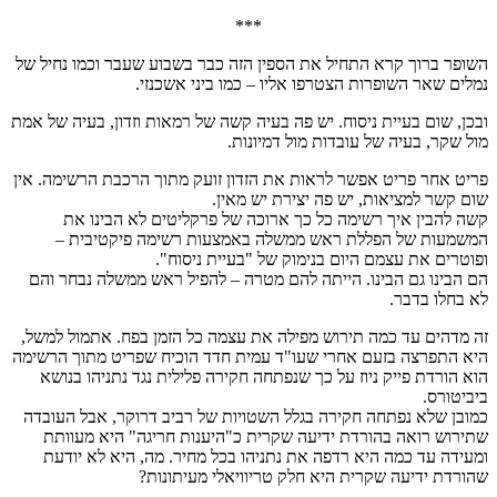
***
השופר ברוך קרא התחיל את הספין הזה כבר בשבוע שעבר וכמו נחיל של
נמלים שאר השופרות הצטרפו אליו – כמו ביני אשכנזי.
ובכן, שום בעיית ניסוח. יש פה בעיה קשה של רמאות וזדון, בעיה של אמת
מול שקר, בעיה של עובדות מול דמיונות.
פריט אחר פריט אפשר לראות את הזדון זועק מתוך הרכבת הרשימה. אין
שום קשר למציאות, יש פה יצירת יש מאין.
קשה להבין איך רשימה כל כך ארוכה של פרקליטים לא הבינו את
המשמעות של הפללת ראש ממשלה באמצעות רשימה פיקטיבית –
ופוטרים את עצמם היום בנימוק של "בעיית ניסוח".
הם הבינו גם הבינו. הייתה להם מטרה – להפיל ראש ממשלה נבחר והם
לא בחלו בדבר.
זה מדהים עד כמה תירוש מפילה את עצמה כל הזמן בפח. אתמול למשל,
היא התפרצה בזעם אחרי שעו"ד עמית חדד הוכיח שפריט מתוך הרשימה
הוא הורדת פייק ניוז על כך שנפתחה חקירה פלילית נגד נתניהו בנושא
ביביטורס.
כמובן שלא נפתחה חקירה בגלל השטויות של רביב דרוקר, אבל העובדה
שתירוש רואה בהורדת ידיעה שקרית כ"היענות חריגה" היא מעוותת
ומעידה עד כמה היא רדפה את נתניהו בכל מחיר. מה, היא לא יודעת
שהורדת ידיעה שקרית היא חלק טריוויאלי מעיתונות?