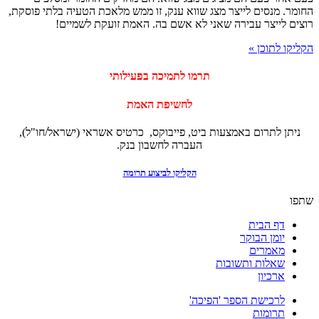
החומר. מנסים לייצר מצג שווא ענק, זו ממש מלאכת הטעיה בלתי פוסקת,
רוצים לייצר עבירה שאני לא אשם בה. האמת זועקת לשמיים!
הקליקו לתוכן »
‏תרמו לתמיכה בפעילותי
לחשיפת האמת
ניתן לתרום באמצעות ביט, פייבוקס, כרטיס אשראי (ישראל/חו"ל),
העברה לחשבון בנק.
הקליקו לביצוע תרומה
שתפו
דף הבית
יומן הבוקר
מאמרים
שאלות ותשובות
ארכיון
לרכישת הספר 'הפיכה'
תרומות