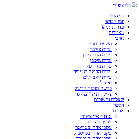
דלג
לתוכן
דף הבית
יומן הבוקר
עדות נתניהו
מאמרים
ארכיון
משפט נתניהו
עדות פילבר
עדות הדס קליין
עדות מילצ'ן
עדות ניר חפץ
עדות החוקר דני יופה
עדות יואב תלם
יאיר לפיד
פרשת תוכנת הריגול
צלילת תיק "הצוללות"
שאלות ותשובות
הספר
אודות
אודות אלי ציפורי
ערוץ היו-טיוב
עקבו אחרי בטוויטר
עקבו אחרי בפייסבוק
עקבו אחרי בטלגרם