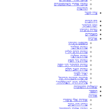
עקבו אחרי באינסטגרם
הודעות
צרו קשר
דף הבית
יומן הבוקר
עדות נתניהו
מאמרים
ארכיון
משפט נתניהו
עדות פילבר
עדות הדס קליין
עדות מילצ'ן
עדות ניר חפץ
עדות החוקר דני יופה
עדות יואב תלם
יאיר לפיד
פרשת תוכנת הריגול
צלילת תיק "הצוללות"
שאלות ותשובות
הספר
אודות
אודות אלי ציפורי
ערוץ היו-טיוב
עקבו אחרי בטוויטר