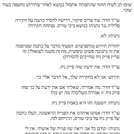
שימו לב לשיח ההזוי שהתפתח אתמול בנושא לאחר שתירוש נחשפה בעוד
שקר.
עו"ד חדד: עוד פריט סיקור, דרישה להסיר כתבה על חקירה
פלילית נגד נתניהו בנושא ביבי טורס. נפתחה חקירה?
נתניהו: לא.
יהודית תירוש (מתפרצת): הסעיף מדבר על כתבה שפרסמה
את זה (תגובה פשוט טיפשית, מה זה משנה לעזאזל?! זה
עדיין פייק ניוז שחייבים להסירו!)
עו"ד חדד: את ידעת שזה פייק ניוז.
תירוש: אני לא בחקירה שלך, אל תדבר אליי כך.
עו"ד חדד: מה אמרתי, שאלתי אם את ידעת על כך שזה
פייק ניוז. זו אמירה מעליבה? מה יש בה?
נתניהו: הטענה הזו היא באמת פייק ניוז.
עו"ד חדד: אנחנו איתרנו את הפנייה הראשונה, העלו כתבה
של פייק ניוז על ביבי טורס, תתייחס לזה.
נתניהו: קודם כל אני רואה שזו פנייה של אישתי. אין לי
ידיעה אישית, זה מתוך מה שאני קורא, זו היא ופתאום