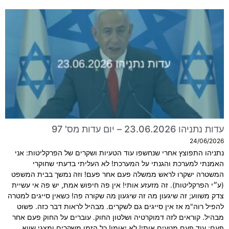
עדות נתניהו 23.06.2026 – יום עדות מס' 97
24/06/2026
נתניהו התפוצץ אחרי שנחשפו עוד הטעיות ושקרים של הפרקליטות: אני
האמנתי למערכת והגנתי על המערכת! לא העליתי בדעתי שחוקרי
המשטרה ישקרו לראש ממשלה פעם אחר פעם! וזה נמשך בבית המשפט
(ע״י הפרקליטות). זה מזעזע אותי! אין פה חיפוש אמת, יש פה אי עשיית
צדק משווע; זה שיגעון מה זה שיגעון מה שקורה פה! כשאין סייגים למטרה
להפיל רוה"מ אז אין סייגים גם לשקרים. מבהיל לראות דבר כזה. פשוט
מבהיל. קוראים לזה דמוקרטיה ושלטון החוק. עוברים על החוק פעם אחר
פעם; עוד פעם מטעים אותי! לא יאומן! כל הזמן משקרים ומצגי שווא