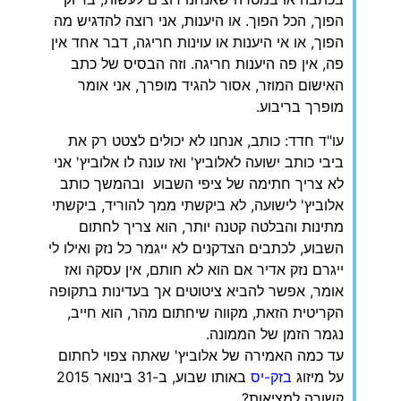
הפוך, הכל הפוך. או היענות, אני רוצה להדגיש מה
הפוך, או אי היענות או עוינות חריגה, דבר אחד אין
פה, אין פה היענות חריגה. וזה הבסיס של כתב
האישום המוזר, אסור להגיד מופרך, אני אומר
מופרך בריבוע.
עו"ד חדד: כותב, אנחנו לא יכולים לצטט רק את
ביבי כותב ישועה לאלוביץ' ואז עונה לו אלוביץ' אני
לא צריך חתימה של ציפי השבוע ובהמשך כותב
אלוביץ' לישועה, לא ביקשתי ממך להוריד, ביקשתי
מתינות והבלטה קטנה יותר, הוא צריך לחתום
השבוע, לכתבים הצדקנים לא ייגמר כל נזק ואילו לי
ייגרם נזק אדיר אם הוא לא חותם, אין עסקה ואז
אומר, אפשר להביא ציטוטים אך בעדינות בתקופה
הקריטית הזאת, מקווה שיחתום מהר, הוא חייב,
נגמר הזמן של הממונה.
עד כמה האמירה של אלוביץ' שאתה צפוי לחתום
על מיזוג
בזק-יס
באותו שבוע, ב-31 בינואר 2015
קשורה למציאות?