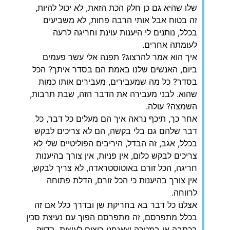
שלו שהיא גם כן חלק הכת הזאת, לא יכול להיות,
זה בטוח אבל אותי הרבה פחות, לא משביעים
בכלל, נותנים לי היענות עוינת וחריגה לרעה
לעומתה אחרים.
איך הוא אמר להרצוג? תפנה אלי עשר פעמים
ביום, האנשים שלנו באמת הם בסדר איתך? הכל
בסדר? כל מה שמעבירים, מעבירים אותו כמות
שהוא. לבני מעבירה את הדבר הזה, שבת תרבות,
השמצה? עולה.
אחר כך, תיכף נראה איך הם מעלים כל דבר, כל
דבר שלהם גם בלי בקשה, הם לא צריכים לבקש
בכלל, אגב, זה הבדל, היריבים הפוליטיים שלי לא
צריכים לבקש כלום, אין פניות, אין צורך בהיענות
חריגה, הכל זורם באוטוסטראדה, לא צריך לבקש,
אין צורך בהיענות כי הכל זורם, הדלת פתוחה
לרווחה.
אצלנו כל דבר בא בחריקת שן ובדרך כלל אם זה
בכלל מתפרסם, זה מתפרסם הפוך עם נעיצת סכין
בכתבה או במטרה שאנחנו רוצים לעשות, בדיוק