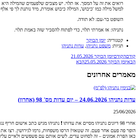
רואים את זה על המסך. אז תלוי. יש מצבים שלפעמים שהמילה היא 
למשל מילה כמו 'כיבוש', המילה כיבוש אומרת, מיד נותנת לך פי אלף
השופט בר-עם: לא תודה.
נתניהו: אז אמרתי תלוי, כדי לפתוח להסביר שזה באמת תלוי.
קטגוריה:
יומן הבוקר
תגיות:
משפט נתניהו
,
עדות נתניהו
קודם
הקודם
יומן הבוקר 21.05.2026
הבא
יומן הבוקר 25.05.2026
הבא
מאמרים אחרונים
עדות נתניהו 24.06.2026 – יום עדות מס' 98 (אחרון)
25/06/2026
הופר פה פעם אחר פעם. זה שטאזי! הרסו משפחות, גרמו לגירושין. רצו את
כאן הפרת אמונים – זה לסחוט עדים, לשים אותם עם פשפשים ולאיים עליהם!