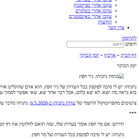
עקבו אחרי בפייסבוק
עקבו אחרי בטלגרם
עקבו אחרי באינסטגרם
הודעות
צרו קשר
לתרומה
חיפוש
דף הבית
»
ארכיון
»
יומן הבוקר
יומן הבוקר
נתניהו: יש לי סיבה לפקפק בכל העדות של ניר חפץ. הוא אדם שהקליט או
בוא נראה מה יוצא. לא יצא כלום, אבל דבר אחד יצא, שאי אפשר לסמוך על
ציטוטים מהפרוטוקול הרשמי של
עדות נתניהו ב-6.5.2026
. נתניהו מדבר ע
***
תירוש: אם מר חפץ אומר בעדות שלו, שזה תואם לחלוטין את דף המ
נתניהו: יש לי סיבה לפקפק בכל העדות של מר חפץ.