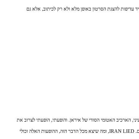
יד עדיפות להצגת הסרטון באופן מלא ולא רק לכיתוב, אלא גם
יני, הארכיב האטומי הסודי של איראן. והופעתי, הופעתי לצרוב את
אבל, אני חשבתי שהדבר היחיד והכי חשוב שם, זה לצרוב שתי מילים שיופיעו על המסך, לא איתי, פשוט שתי מילים, להראות על המסך שתי מילים. IRAN LIED, ומה שיצא מכל הדבר הזה, ההופעות האלה וכולי