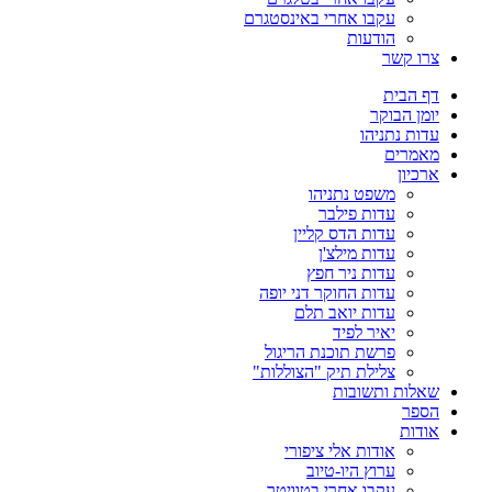
עקבו אחרי באינסטגרם
הודעות
צרו קשר
דף הבית
יומן הבוקר
עדות נתניהו
מאמרים
ארכיון
משפט נתניהו
עדות פילבר
עדות הדס קליין
עדות מילצ'ן
עדות ניר חפץ
עדות החוקר דני יופה
עדות יואב תלם
יאיר לפיד
פרשת תוכנת הריגול
צלילת תיק "הצוללות"
שאלות ותשובות
הספר
אודות
אודות אלי ציפורי
ערוץ היו-טיוב
עקבו אחרי בטוויטר