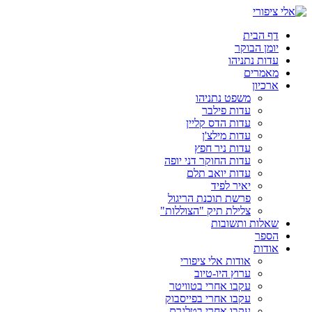
דלג
לתוכן
דף הבית
יומן הבוקר
עדות נתניהו
מאמרים
ארכיון
משפט נתניהו
עדות פילבר
עדות הדס קליין
עדות מילצ'ן
עדות ניר חפץ
עדות החוקר דני יופה
עדות יואב תלם
יאיר לפיד
פרשת תוכנת הריגול
צלילת תיק "הצוללות"
שאלות ותשובות
הספר
אודות
אודות אלי ציפורי
ערוץ היו-טיוב
עקבו אחרי בטוויטר
עקבו אחרי בפייסבוק
עקבו אחרי בטלגרם