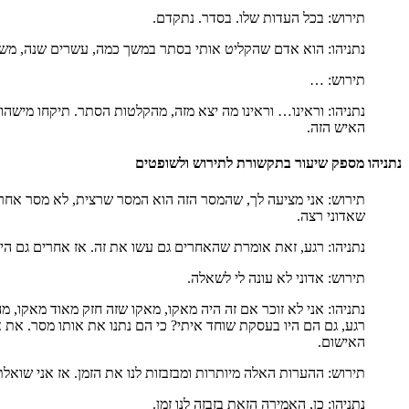
תירוש: בכל העדות שלו. בסדר. נתקדם.
נתניהו: הוא אדם שהקליט אותי בסתר במשך כמה, עשרים שנה, משה
תירוש: …
נתניהו: וראינו… וראינו מה יצא מזה, מהקלטות הסתר. תיקחו מישה
האיש הזה.
נתניהו מספק שיעור בתקשורת לתירוש ולשופטים
תירוש: אני מציעה לך, שהמסר הזה הוא המסר שרצית, לא מסר אחר 
שאדוני רצה.
נתניהו: רגע, זאת אומרת שהאחרים גם עשו את זה. אז אחרים גם היו
תירוש: אדוני לא עונה לי לשאלה.
נתניהו: אני לא זוכר אם זה היה מאקו, מאקו שזה חזק מאוד מאקו, מהר
רגע, גם הם היו בעסקת שוחד איתי? כי הם נתנו את אותו מסר. את 
האישום.
תירוש: ההערות האלה מיותרות ומבזבזות לנו את הזמן. אז אני שואל
נתניהו: כן, האמירה הזאת בזבזה לנו זמן.