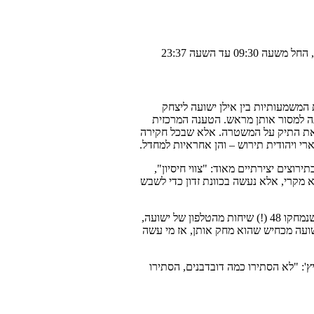
המשמעותיות בין אילן ישועה ליצחק
ונה למסור אותן מראש. הטענה המרכזית
יל את התיק על המשטרה. אלא שבכל חקירה
רי ויהודית תירוש – והן אחראיות למחדל.
וצים יצירתיים מאוד: "צווי חיסיון",
א מקרי, אלא נעשה בכוונת זדון כדי לשבש
יתר על כן: מתברר מדיונים קודמים כי הפרקליטות הסתירה את העובדה שנמחקו 48 (!) שיחות מהטלפון של ישועה,
טענה בעבר שיש רק 8 שיחות מחוקות ישועה מכחיש שהוא מחק אותן, אז מי עשה
ץ': "לא הסתירו כמה דובדבנים, הסתירו