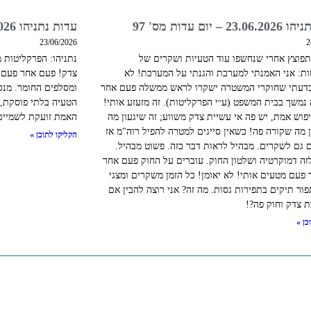
 – יום עדות מס' 97
עדות נתניהו 22.06.2026 – יום עדות מס' 96
23/06/2026
2
תפוצץ אחרי שנחשפו עוד הטעיות ושקרים של
נתניהו: הפרקליטות מ
ת: אני האמנתי למערכת והגנתי על המערכת! לא
צדק! פעם אחר פעם ה
בדעתי שחוקרי המשטרה ישקרו לראש ממשלה פעם אחר
ומסלפים החומר. מנס
 נמשך בבית המשפט (ע״י הפרקליטות). זה מזעזע אותי!
הטעיה בלתי פוסקת, 
יפוש אמת, יש פה אי עשיית צדק משווע; זה שיגעון מה
האמת זועקת לשמיים
ן מה שקורה פה! כשאין סייגים למטרה להפיל רוה"מ אז
הקליקו לתוכן »
ים גם לשקרים. מבהיל לראות דבר כזה. פשוט מבהיל.
זה דמוקרטיה ושלטון החוק. עוברים על החוק פעם אחר
 פעם מטעים אותי! לא יאומן! כל הזמן משקרים ומצגי
פור תיקים בתפירות גסות. מה זה? אני רוצה להבין אם
 צדק וחוק פה?!
כן »