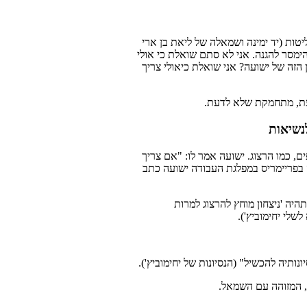
ות (יד ימינה ושמאלה של ליאת בן ארי
ה אמור להימסר להגנה. אני לא סתם שואלת כי אולי
זה של ישועה? אני שואלת כיאולי צריך
דעת, מתחמקת שלא לדעת.
נשיאות
ם, כמו הרצוג. ישועה אמר לו: "אם צריך
ה בפריימריס במפלגת העבודה ישועה כתב
יה 'ניצחון מוחץ להרצוג למרות
שלי יחימוביץ').
ונותיה להכשיל" (הנסיונות של יחימוביץ').
, המזוהה עם השמאל.