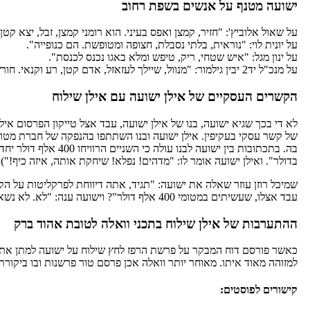
ישועה מטנף על אנשים בשפת רחוב
על שאול אלוביץ': "חזיר, קמצן ואפס בעיני. הוא רומני קמצן, זבל, יצא קטן 
על יונית לוי: "נוראית, בלתי נסבלת, חצופה ומטופשת. הם כנופייה".
על ינון מגל: "איש שטחי, ריק, טיפש ומלא באגו נכנס לכנסת".
על מנכ"ל יד2 יבין גילמור: "מנוול, שיילך לעזאזל, אדם קטן, רע וקנאי. חורש רע תמיד".
הקשרים העסקיים של אילן ישועה עם אילן שילוח
לא די בכך שגיא ישועה, בנו של אילן ישועה, עבד אצל טייקון הפרסום איל
של קשר עסקי בעקיפין. אילן ישועה ובנו השתתפו בהנפקה של חברת מטומי 
בדולר". ואילן ישועה אומר לו: "מדהים! נפלא! שיחקת אותה, איזה כיף!").
שמיכל רוזן עוזר שאלה את ישועה: "תגיד, אתה דיווחת לפרקליטות על הק
עבד אצלו, שעשיתים במטומי 400 אלף דולר"? וישועה ענה: "לא. לא נשאלתי ולא סיפרתי".
ההתערבות של אילן שילוח בתכני וואלה לטובת אהוד ברק
כאשר פורסם דוח המבקר על פרשת הרפז לחץ שילוח על ישועה למתן את 
למזוהה מאוד איתו. מאוחר יותר וואלה אכן פרסם טור פרשנות ובו ביקורת 
קישורים לפוסטים: