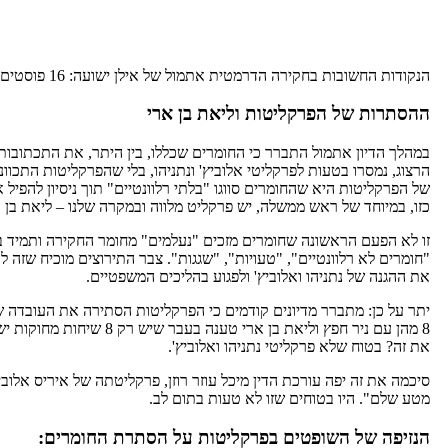
הנקודות החשובות בחקירה הדרמטית אתמול של אילן ישועה: 16 פוסטים, החל משעה 09:30 עד השעה 23:37
ההסתרות של הפרקליטות וליאת בן ארי
במהלך הדיון אתמול התברר כי החומרים שכללו, בין היתר, את התכתובות 
הרצוג, נמסרו בטעות לפרקליטי אלוביץ' ונתניהו, בלי שהפרקליטות התכו
של הפרקליטות היא שהחומרים סווגו "בלתי רלוונטיים" תוך ניסיון להפ
כזו, במיוחד של ראש ממשלה, יש פרקליט מלווה ובמקרה שלנו – ליאת בן א
זו לא הפעם הראשונה שחומרים מזכים "נעלמים" מחומר החקירה ותמיד בתיר
"חומרים לא רלוונטיים", "טעויות", "שגגות". צבר התירוצים מוכיח שזה ל
את ההגנה של נתניהו ואלוביץ' ולפגוע בהליכים המשפטיים.
8 מהן עם ניר חפץ וליאת בן ארי 
את זה? בטוח שלא פרקליטי נתניהו ואלוביץ'.
סיכמה את זה יפה עורכת הדין מיכל עוזר רוזן, פרקליטתה של איריס אלובי
מטע שלם". היו בטוחים שזו לא טעות בתום לב.
הנזיפה של השופטים בפרקליטות על הסתרת החומרים: