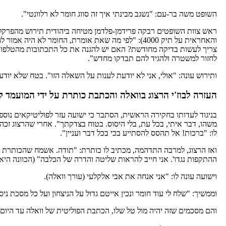
השופט משה בר-עם: "נשגב מבינתי איך זה סווג חומר לא רלוונטי".
ראש צוות השופטים רבקה פרידמן-פלדמן מטיחה ביהודית תירוש מהפרקליט
והאחראית על תיק 4000): "לפי מה שאת אומרת, החומר לא הי
צריך לעשות בדיקה מחודשת? האם יש להגנה את כל התכתובות מהטלפון ה
לחזור למשטרה ולהגיד להם תבדקו מחדש".
ותירוש עונה: "אולי, אני לא יודעת לענות על השאלה הזו". בטח שלא יו
העזרה לבוז'י הרצוג בוואלה והכתבת כותרת על ידי המועמד ל
בניגוד לעדותו בחקירה הראשית, הסתבר כי ישועה עזר לפוליטיקאים נוספי
משהו, דבר איתי, בכל עת, בלי היסוס. בטוח בצדקתך". אחרי שהרצוג זכ
לו: "ברכות! אל תהסס להסתייע בכי בכל דבר ועניין".
ואז הרצוג, למרבה התדהמה, מכתיב לו כותרת: "תודה. אשמח שהכותרת תה
ההתקפות נגדו'. אני חייב להראות שליטה והדרה של הכלבה" (הכוונה היא ל
וישועה עונה לו: "אני אנחה את אבי אלקלעי (עורך וואלה).
וממשיך: "שלח לי עוד חומר ונכין אייטם גדול על הניצחון ועל כל מסכת ניסי
והם מסכמים שזה יהיה מול טל שלו, הכתבת הפוליטית של וואלה עד היום