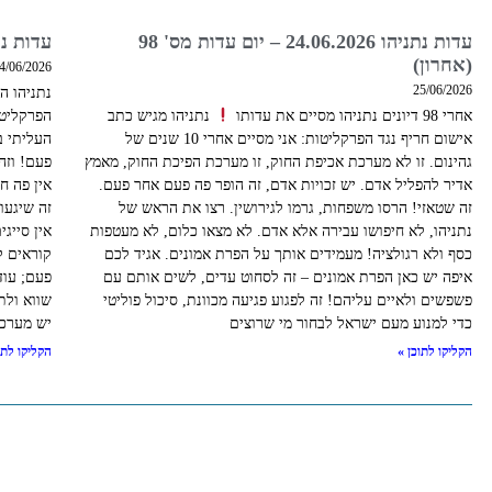
עדות נתניהו 24.06.2026 – יום עדות מס' 98
עדות נתניהו 23.06.2026
(אחרון)
4/06/2026
25/06/2026
נתניהו ה
אחרי 98 דיונים נתניהו מסיים את עדותו
נתניהו מגיש כתב
הפרקליטו
אישום חריף נגד הפרקליטות: אני מסיים אחרי 10 שנים של
העליתי 
גהינום. זו לא מערכת אכיפת החוק, זו מערכת הפיכת החוק, מאמץ
פעם! וזה
אדיר להפליל אדם. יש זכויות אדם, זה הופר פה פעם אחר פעם.
אין פה ח
זה שטאזי! הרסו משפחות, גרמו לגירושין. רצו את הראש של
זה שיגעו
נתניהו, לא חיפושו עבירה אלא אדם. לא מצאו כלום, לא מעטפות
אין סייג
כסף ולא רגולציה! מעמידים אותך על הפרת אמונים. אגיד לכם
קוראים ל
איפה יש כאן הפרת אמונים – זה לסחוט עדים, לשים אותם עם
פעם; עוד
פשפשים ולאיים עליהם! זה לפגוע פגיעה מכוונת, סיכול פוליטי
שווא ולת
כדי למנוע מעם ישראל לבחור מי שרוצים
יש מערכת
הקליקו לתוכן »
הקליקו לתו