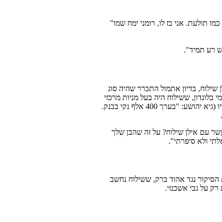
כמו תולעת. אני בז לו, רומני ימח שמו"
ן שילוח, בדיון אתמול התברר שהיה סוג
בלונדון, ששילוח היה בעל מניות מרכזי
בה. בתכתובות בין ישועה לבנו עולה כי השניים הרוויחו 400 אלף דולר יחדיו (גיא יהושע: "בערך 400 אלף נקי בבנק.
שר עם אילן שילוח? על זה שהבן שלך
הסיקור נגד אהוד ברק, ששילוח נחשב
רק על גבי אשכנזי.