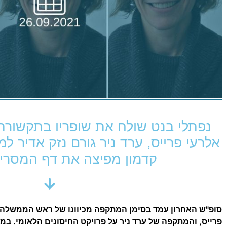
נפתלי בנט שולח את שופריו בתקשורת 
אלרעי פרייס, ערד ניר גורם נזק אדיר ל
קדמון מפיצה את דף המסרי
סופ"ש האחרון עמד בסימן המתקפה מכיוונו של ראש הממשלה, נ
פרייס, והמתקפה של ערד ניר על פרויקט החיסונים הלאומי. במ