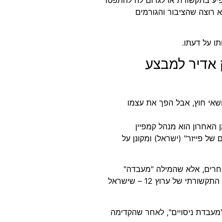
פיע בתקשורת או לגרום לה להתפטר
א רוצה שהציבור והגורמים
ו על דעתו.
ק אדיר למבצע
ושאי חוץ, אבל הפך את עצמו
האחרון הוא מנהל קמפיין
של פייזר" (ישראל) ומקונן על
אחרים, אלא שהמילה "מעבדה"
מככבת בדיווחים שלו וזה מה שנצרב בתודעה של הצופים במונופול התקשורתי של ערוץ 12 – שישראל
"מעבדת ניסויים", לאחר שהקדימה