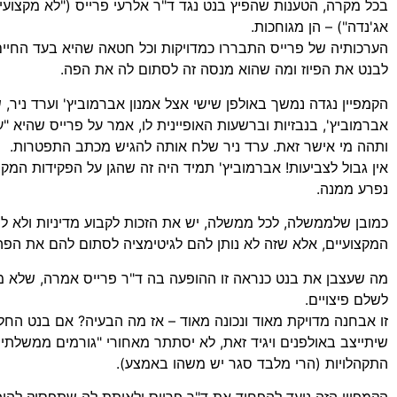
בכל מקרה, הטענות שהפיץ בנט נגד ד"ר אלרעי פרייס ("לא מקצועי
אג'נדה") – הן מגוחכות.
הערכותיה של פרייס התבררו כמדויקות וכל חטאה שהיא בעד החיי
לבנט את הפיוז ומה שהוא מנסה זה לסתום לה את הפה.
הקמפיין נגדה נמשך באולפן שישי אצל אמנון אברמוביץ' וערד ניר,
אברמוביץ', בנבזיות וברשעות האופיינית לו, אמר על פרייס שהיא 
ותהה מי אישר זאת. ערד ניר שלח אותה להגיש מכתב התפטרות.
אין גבול לצביעות! אברמוביץ' תמיד היה זה שהגן על הפקידות המק
נפרע ממנה.
כמובן שלממשלה, לכל ממשלה, יש את הזכות לקבוע מדיניות ולא ל
המקצועיים, אלא שזה לא נותן להם לגיטימציה לסתום להם את הפ
מה שעצבן את בנט כנראה זו ההופעה בה ד"ר פרייס אמרה, שלא מו
לשלם פיצויים.
זו אבחנה מדויקת מאוד ונכונה מאוד – אז מה הבעיה? אם בנט הח
שיתייצב באולפנים ויגיד זאת, לא יסתתר מאחורי "גורמים ממשלתיי
התקהלויות (הרי מלבד סגר יש משהו באמצע).