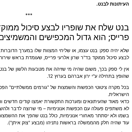
העיתונות לבנט.
***
בנט שלח את שופריו לבצע סיכול ממוקד
פרייס; הוא גדול המכפישים והמשמיצים
שלא יהיה ספק: בנט עצמו, או שליחי המצוות שלו במערך הדוברות 
לבצע סיכול ממוקד בד"ר שרון אלרעי פרייס, שעומדת בראש שירות
אין לי ספק בכך, משום שהיה מי שזיהה את מטבעות הלשון של בנט
שהופץ בתחילה ע"י ירון אברהם בערוץ 12.
בכל מקרה ציטוטי הכפשות והשמצות של "גורמים ממשלתיים" הפכו
הישראלית.
כדאי מאוד שהעיתונאים ומערכות התקשורת יאמצו קודים חדשים והר
לא משתפים פעולה עם הכפשות אנונימיות – מי שרוצה לדבר ולהש
בשמו ולא יסתתר מאחורי אנונימיות, כולל בנט שהפך את ההשמצות
עוד שהיה חלק מהממשלה בראשות נתניהו (מבצע "צוק איתן").