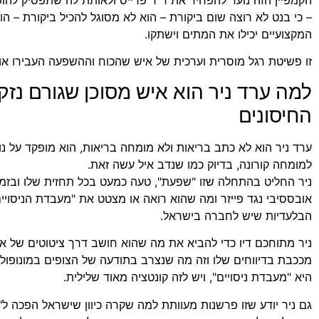
הקמפיין הזה נועד להפחיד את ד"ר פרייס ולאותת לה שתפסיק להו
– כי בנט לא רוצה שום ביקורת – הוא לא מסוגל להכיל ביקורת – הו
המקצועיים יכילו את המתים וישתקו.
זו פשיטת רגל מוסרית וערכית של איש שהכוח וההשפעה העבירו אות
למה ערד ניר הוא איש מסוכן שגורם נז
החיסונים
ערד ניר הוא לא כתב בריאות ולא מומחה בריאות, הוא מופקד על נ
למומחה קורונה, בדיוק כמו שנדב איל עשה זאת.
ניר החליט בהתחלה שזו "שפעת", טעה כמעט בכל תחזית שלו ובזמן 
אובססיבי נגד פייזר ומה שהוא רואה או מצטט את "מעבדת הניסויים 
הבלעדיות שיש לחברה בישראל.
ניר מתוחכם דיו כדי להביא את מה שהוא חושב דרך ציטוטים של 
היא "מעבדת ניסויים", ויש לזה קונטציה מאוד שלילית.
גם ניר יודע שזו פרשנות מעוותת למה שקרה כיוון שישראל הפכה ל