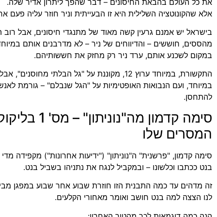
את כל העולם בהבאת החיסונים – דבר שהפך ליתרון אדיר שלה.
אלא שהקונוטציה השלילית היא זו הבעייתית וניר חוזר עליה פעם א
בישראל יש אמנם גרעין קשה מאוד של מתנגדי חיסונים, אבל רוב 
מהססים, חוששים – והדיווחים של ניר – לא מדרבנים אותם במיוח
במקום לשכנע אותם, ערד ניר רק מחזק את חששותיהם.
התקשורת, במיוחד ערוץ 12, מקוננת על "גל הבלתי מח
במיוחד, ועם הנבואות האופטימיות על "הגל שנבלם" – גורמת לאנ
להתחסן.
סימה קדמון מה"
המסרים שלו
סימה קדמון, "פרשנית" ה"נוניתון" ("ידיעות אחרונות") מקפידה מ
בנט ככתבו וכלשונו – ובמקביל לנגח את נתניהו בשביל בנט.
זה מדהים עד כמה התבנית הזו חוזרת שבוע אחר שבוע במפגן מביך
לנו הצצה למה בנט חושב ואומר מאחורי הקלעים.
הנה כמה דוגמאות לכך מהטור האחרון: