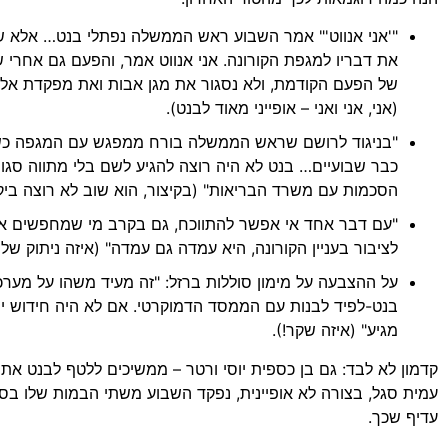
"'אני אנווט'" אמר השבוע ראש הממשלה נפתלי בנט… אלא שבנט
את דבריו למגפת הקורונה. אני אנווט אמר, והפעם גם אחרי
של הפעם הקודמת, ולא נסגור את מגן אבות ואת מפקדת אלון.
(אני, אני ואני – אופייני מאוד לבנט).
"בניגוד לרושם שראש הממשלה בורח ממפגש עם המגפה כשה
כבר שבועיים… בנט לא היה רוצה להגיע לשם בלי מתווה סגור
הסכמות עם משרד הבריאות" (בקיצור, הוא שוב לא רוצה ביק
"עם דבר אחד אי אפשר להתווכח, גם בקרב מי שמחפשים את
לציבור בעניין הקורונה, היא עמדה גם עמדה" (איזה ניתוק של ק
על ההצבעה על מימון סוללות ברזל: "זה מעיד משהו על מ
בנט-לפיד לבנות עם הממסד הדמוקרטי. אם לא היה חידוש יח
מגיע" (איזה שקר!).
קדמון לא לבד: גם בן כספית יוסי ורטר – ממשיכים ללטף לבנט את 
עמית סגל, בצורה לא אופיינית, נפקד השבוע משתי הבמות שלו בסוף ה
עדיף שכך.