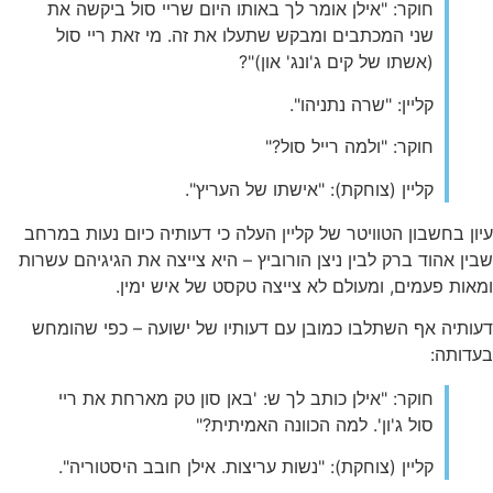
חוקר: "אילן אומר לך באותו היום שריי סול ביקשה את
שני המכתבים ומבקש שתעלו את זה. מי זאת ריי סול
(אשתו של קים ג'ונג' און)"?
קליין: "שרה נתניהו".
חוקר: "ולמה רייל סול?"
קליין (צוחקת): "אישתו של העריץ".
עיון בחשבון הטוויטר של קליין העלה כי דעותיה כיום נעות במרחב
שבין אהוד ברק לבין ניצן הורוביץ – היא צייצה את הגיגיהם עשרות
ומאות פעמים, ומעולם לא צייצה טקסט של איש ימין.
דעותיה אף השתלבו כמובן עם דעותיו של ישועה – כפי שהומחש
בעדותה:
חוקר: "אילן כותב לך ש: 'באן סון טק מארחת את ריי
סול ג'ון'. למה הכוונה האמיתית?"
קליין (צוחקת): "נשות עריצות. אילן חובב היסטוריה".