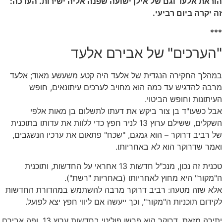
הוראת אלעד וגם של אילן ישועה שפנה אליה ישירות. הערכה:
זה יקרה ביום רביעי.
***
"הערכים" של אבירם אלעד
במהלך החקירה הנגדית של אלעד היה קטע משעשע מאוד; אלעד
מרבה להדגיש עד כמה הוא מחויב לערכים עיתונאים, חופש
העיתונות וחופש הביטוי.
אבל כשעו"ד בן צור ביקש את דעתו לתשלום בן מאות אלפי
השקלים, ששילם ערוץ 13 לניר חפץ כדי ללוות את עדותו בתוכנית
של רביב דרוקר – הוא גמגם, "שכח" פתאום את ערכיו הנשגבים,
ואמר שדרוקר הוא לא באחריותו.
טכנית זה נכון, מנכ"ל חדשות 13 אחראי על החדשות, ותוכנית
ה"מקור" היא מחוץ לאחריותו (באחריות "רשת").
אלא שזה מטעה: רביב דרוקר מרבה להשתמש במהדורת החדשות
לקידום תוכניות ה"מקור", וכך ייעשה אם ליווי חפץ יצא לפועל.
יתירה מזאת, דרוקר הוא פרשן פוליטי בחדשות ערוץ 13, ופה אבירם