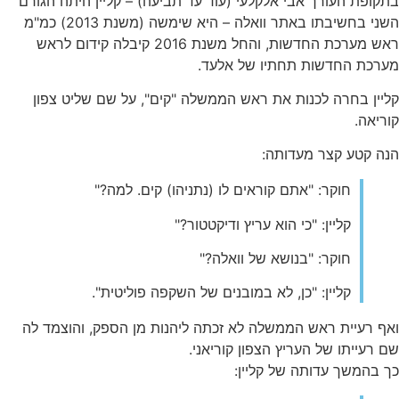
בתקופת העורך אבי אלקלעי (עוד עד תביעה) – קליין היתה הגורם
השני בחשיבתו באתר וואלה – היא שימשה (משנת 2013) כמ"מ
ראש מערכת החדשות, והחל משנת 2016 קיבלה קידום לראש
מערכת החדשות תחתיו של אלעד.
קליין בחרה לכנות את ראש הממשלה "קים", על שם שליט צפון
קוריאה.
הנה קטע קצר מעדותה:
חוקר: "אתם קוראים לו (נתניהו) קים. למה?"
קליין: "כי הוא עריץ ודיקטטור?"
חוקר: "בנושא של וואלה?"
קליין: "כן, לא במובנים של השקפה פוליטית".
ואף רעיית ראש הממשלה לא זכתה ליהנות מן הספק, והוצמד לה
שם רעייתו של העריץ הצפון קוריאני.
כך בהמשך עדותה של קליין: