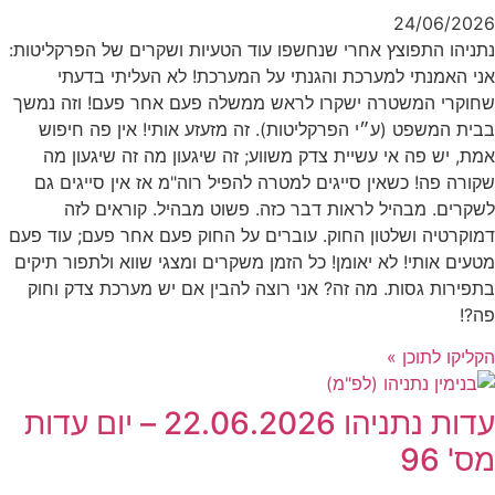
24/06/2026
נתניהו התפוצץ אחרי שנחשפו עוד הטעיות ושקרים של הפרקליטות:
אני האמנתי למערכת והגנתי על המערכת! לא העליתי בדעתי
שחוקרי המשטרה ישקרו לראש ממשלה פעם אחר פעם! וזה נמשך
בבית המשפט (ע״י הפרקליטות). זה מזעזע אותי! אין פה חיפוש
אמת, יש פה אי עשיית צדק משווע; זה שיגעון מה זה שיגעון מה
שקורה פה! כשאין סייגים למטרה להפיל רוה"מ אז אין סייגים גם
לשקרים. מבהיל לראות דבר כזה. פשוט מבהיל. קוראים לזה
דמוקרטיה ושלטון החוק. עוברים על החוק פעם אחר פעם; עוד פעם
מטעים אותי! לא יאומן! כל הזמן משקרים ומצגי שווא ולתפור תיקים
בתפירות גסות. מה זה? אני רוצה להבין אם יש מערכת צדק וחוק
פה?!
הקליקו לתוכן »
עדות נתניהו 22.06.2026 – יום עדות
מס' 96