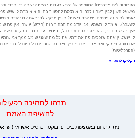
הפרוטוקולים מדברים! החשיפה גל הירש בעדותו: הייתה שיחה בין חברי זכר
מישאל חשין לבין דינה זילבר. הוא מנסה להפציר בה והיא אומרת לו שיש פר
אומר לה איזה פרטים, יש לכם ראיות? חשין מבקש לדבר גם עם יהודה ויינשט
לשעבר), ואומר לו תשמע, אני יודע מה הבחור הזה (הירש) עושה, אין פה שו
אין פה שום דבר, הוא מוסר לכם את הכל, תפסיקו עם הדבר הזה, זה לא יכול
לוויינשטיין אתם שופכים פה את דמי. את כל מה שאני שומע ממך אני שומע
את טובה צימוקי ואת אמנון אברמוביץ' ואת כל החברים כל היום לדברר את 
(הפרקליטות)
הקליקו לתוכן »
‏תרמו לתמיכה בפעילות
לחשיפת האמת
ניתן לתרום באמצעות ביט, פייבוקס, כרטיס אשראי (ישראל