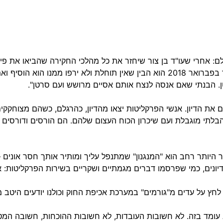
ם: אחרי שעו"ד בן צור שיחזר את כל מהלכי החקירה שהביאו את פי
שפילבר אמר שוב ושוב כי ברגע שדפקו לו בדלת באותו בוקר בפברואר 2018 הוא הבין שאין תוחלת ולא 
. הבנתי שאם אנסה לנצח אותם אסיים מרושש ועם סרטן".
 את הדיון. אנשי הפרקליטות יצאו מהדיון, כהרגלם, כשהם מצוחקקי
בלתי מוגבלת ועם שיכרון הכוח העצום שלהם. הם הורסים ודורסים ח
היותר רחב הוא "המנגנון" שמתנפל עליך ומותיר אותך חסר אונים – ו
ונים, כמי שפרסמו דברים מגמתיים ושקריים בשירות הפרקליטות: אמנ
חץ על עדים מ"גורמים" במערכת אכיפת החוק וכולנו יודעים היטב מ
עומד בזה. לא חשובות העובדות, לא חשובות ההוכחות, חשובה המט