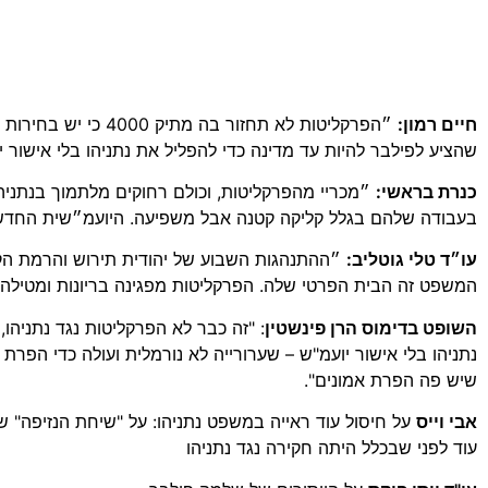
חיים רמון:
״הפרקליטות לא תחז
שהציע לפילבר להיות עד מדינה כדי להפליל את נתניהו בלי אישור
כנרת בראשי:
״מכריי מהפרקליטות, וכולם רחוקים מלתמוך בנתניה
בעבודה שלהם בגלל קליקה קטנה אבל משפיעה. היועמ״שית החדשה
עו״ד טלי גוטליב:
״ההתנהגות השבוע של יהודית תירוש והרמת הק
המשפט זה הבית הפרטי שלה. הפרקליטות מפגינה בריונות ומטילה
השופט בדימוס הרן פינשטין
: "זה כבר לא הפרקליטות נגד נתניהו
נתניהו בלי אישור יועמ"ש – שערורייה לא נורמלית ועולה כדי הפרת
שיש פה הפרת אמונים".
אבי וייס
על חיסול עוד ראייה במשפט נתניהו: על "שיחת הנזיפה" שלא
עוד לפני שבכלל היתה חקירה נגד נתניהו