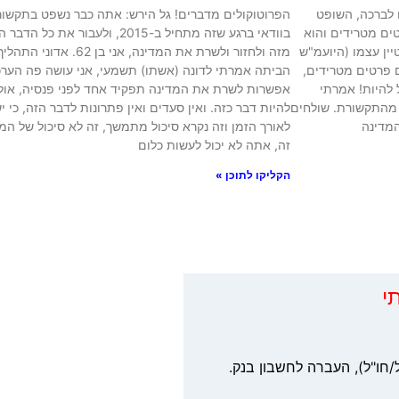
ו לברכה, השופט
הפרוטוקולים מדברים! גל הירש: אתה כבר נשפט בתקשורת,
טים מטרידים והוא
בוודאי ברגע שזה מתחיל ב-2015, ול
יין עצמו (היועמ"ש
מזה ולחזור ולשרת את המדינ
ם פרטים מטרידים,
הביתה אמרתי לדונה (אשתו) תשמעי, אני עושה פה הערכה
 להיות! אמרתי
אפשרות לשרת את המדינה תפקיד אחד לפני פנסיה, אולי. 
 מהתקשורת. שולחים
להיות דבר כזה. ואין סעדים ואין פתרונות לדבר הזה, כי
המדינה
לאורך הזמן וזה נקרא סיכול מתמשך, זה לא סיכול של המינ
זה, אתה לא יכול לעשות כלום
הקליקו לתוכן »
י
/חו"ל), העברה לחשבון בנק.