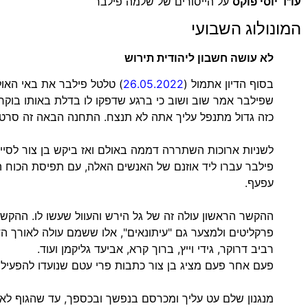
עו"ד יוסי פוקס
על הייסורים של שלמה פילבר
המונולוג השבועי
לא עושה חשבון ליהודית תירוש
בסוף הדיון אתמול (
26.05.2022
) טלטל פילבר את באי האול
כזה גדול מתנפל עליך אתה לא תנצח. התחנה הבאה זה סרטן
לשניות ארוכות השתררה דממה באולם ואז ביקש בן צור לסיים
פילבר עברו ליד אוזנם של האנשים האלה, עם תפיסת הכוח ה
עפעף.
ההקשר הראשון עולה זה של גל הירש והעוול שעשו לו. ההקשר 
פרקליטים ולמצער גם "עיתונאים", אלו ששמם עולה לאורך הדי
רביב דרוקר, גידי וייץ, ברוך קרא, אביעד גליקמן ועוד.
פעם אחר פעם מציג בן צור כתבות פרי עטם שנועדו להפעיל ל
מנגנון שלם עט עליך ומכרסם בנפשך ובכספך, עד שהגוף לא 