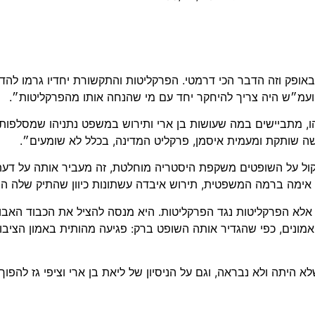
ור בה מתיק 4000 כי יש בחירות באופק וזה הדבר הכי דרמטי. הפרקליטות והתקשורת יחדי
 יועמ״ש היה צריך להיחקר יחד עם מי שהנחה אותו מהפרקליטות״.
ו, מתביישים במה שעושות בן ארי ותירוש במשפט נתניהו שמסלפות 
 שותקת ומעמית איסמן, פרקליט המדינה, בכלל לא שומעים״.
ול על השופטים משקפת היסטריה מוחלטת, זה מעביר אותה על דע
 אימה ברמה המשפטית, תירוש איבדה עשתונות כיוון שהתיק שלה ה
, אלא הפרקליטות נגד הפרקליטות. היא מנסה להציל את הכבוד האבו
 אמונים, כפי שהגדיר אותה השופט ברק: פגיעה מהותית באמון הציבור
 היתה ולא נבראה, וגם על הניסיון של ליאת בן ארי וציפי גז להפוך