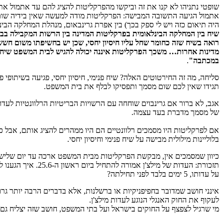
שופטי נתניהו לא קנו את זה וביקשו מהפרקליטות להציג להם עד אתמול א
אתמול הגיעה התשובה המבישה: הפרקליטות מודה למעשה שאין בידיה שו
היה תיאום כזה ויש לי ספק בכך) בין אפרת גרינבאום, מנהלת המחלקה הבי
שיח בין המחלקה הבינלאומית בפרקליטות המדינה בין הרשות המקבילה בבריט
רואה בשיח שזה כחומר שחל עליו חיסיון יחסי, שכן יש בחשיפתו משום חשש
מדינות אחרות… משכך הפרקליטות איננה יכולה להגיש לבית המשפט שיח כזה
במכתבה"
.
סליחה, מה זה החירטוטים האלה? שיח פנימי, חיסיון יחסי, פגיעה בשיתופי פ
תגידו שאין לכם שום מסמך ותפסיקו לבלף את בית המשפט.
אגב, לא ברור אם גרינבוים שוחחה עם הרשויות הבריטיות הרלוונטיות לעדות
של מסמך מדברת בעד עצמה.
אם לפרקליטות היו מסמכים רלוונטיים הם היו ממהרים להציג אותם, אב
בלוליינות מילולית מבישה על שיח פנימי וחיסיון יחסי.
כיוון שמסמכים אין, מבקשת הפרקליטות מבית המשפט ארכה עד יום שלישי (20.06.2023) כדי להשיג את המסמכ
תזכורת: העדות של מילצ'ן א
על עדותו, 5 ימים בלבד לפני תחילתה?
אינני חושב שמדובר בחפיפניקיות או ברשלנות, אלא בדברים הרבה יותר גר
לעקוף את החוק האנגלי הנוגע לעדות מילצ'ן.
מי שרגיל לצפצף על החוקים בישראל ועל בתי המשפט, חושב שזה יצליח גם 