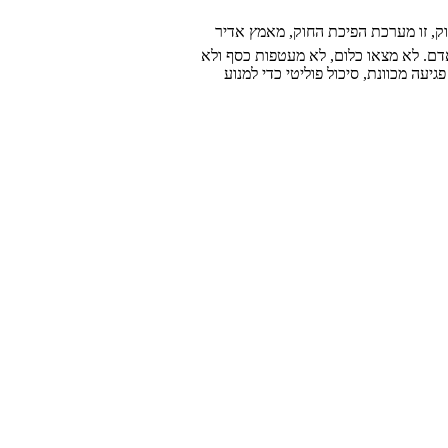
ים אחרי 10 שנים של גהינום. זו לא מערכת אכיפת החוק, זו מערכת הפיכת החוק, מאמץ אדיר
אדם. לא מצאו כלום, לא מעטפות כסף ולא
עה מכוונת, סיכול פוליטי כדי למנוע