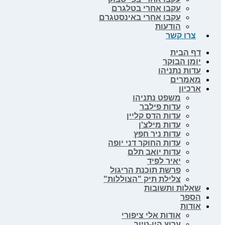
עקבו אחרי בטלגרם
עקבו אחרי באינסטגרם
הודעות
צרו קשר
דף הבית
יומן הבוקר
עדות נתניהו
מאמרים
ארכיון
משפט נתניהו
עדות פילבר
עדות הדס קליין
עדות מילצ'ן
עדות ניר חפץ
עדות החוקר דני יופה
עדות יואב תלם
יאיר לפיד
פרשת תוכנת הריגול
צלילת תיק "הצוללות"
שאלות ותשובות
הספר
אודות
אודות אלי ציפורי
ערוץ היו-טיוב