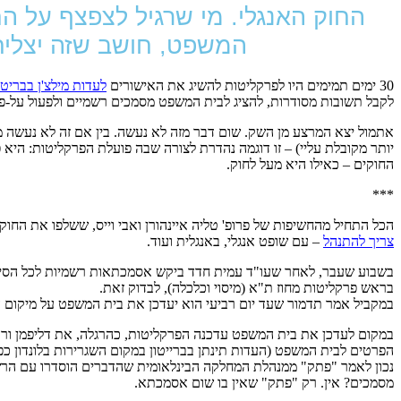
החוק האנגלי. מי שרגיל לצפצף על הח
המשפט, חושב שזה יצליח
30 ימים תמימים היו לפרקליטות להשיג את האישורים
לעדות מילצ'ן בבריטנ
לקבל תשובות מסודרות, להציג לבית המשפט מסמכים רשמיים ולפעול על-פי 
אתמול יצא המרצע מן השק. שום דבר מזה לא נעשה. בין אם זה לא נעשה מר
יותר מקובלת עליי) – זו דוגמה נהדרת לצורה שבה פועלת הפרקליטות: היא
החוקים – כאילו היא מעל לחוק.
***
הכל התחיל מהחשיפות של פרופ' טליה איינהורן ואבי וייס, ששלפו את החוק 
צריך להתנהל
– עם שופט אנגלי, באנגלית ועוד.
בשבוע שעבר, לאחר שעו"ד עמית חדד ביקש אסמכתאות רשמיות לכל הסיפור
בראש פרקליטות מחוז ת"א (מיסוי וכלכלה), לבדוק זאת.
במקביל אמר תדמור שעד יום רביעי הוא יעדכן את בית המשפט על מיקום 
במקום לעדכן את בית המשפט עדכנה הפרקליטות, כהרגלה, את דליפמן ורק
הפרטים לבית המשפט (העדות תינתן בברייטון במקום השגרירות בלונדון כפ
נכון לאמר "פתק" ממנהלת המחלקה הבינלאומית שהדברים הוסדרו עם הרשו
מסמכים? אין. רק "פתק" שאין בו שום אסמכתא.