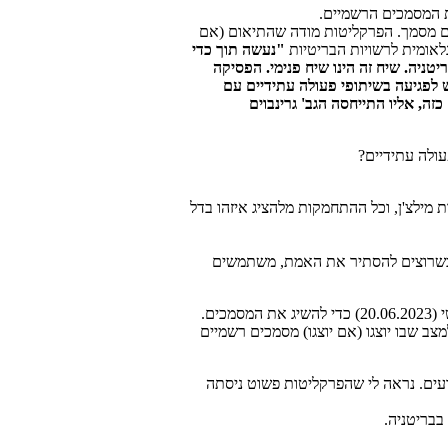
ת המסמכים הרשמיים.
ם מסמך. הפרקליטות מודה שהתיאום (אם
נלאומית לרשויות הבריטיות
"נעשה תוך כדי
ניה. שיח זה הינו שיח פנימי. הפסיקה
 לפגיעה בשיתופי פעולה עתידיים עם
, אליו התייחסה הגב' גרינבוים
עולה עתידיים?
 מילצ'ן, וכל ההתחמקות מלהציג איזהו בדל
ל כשרוצים להסתיר את האמת, משתמשים
ים.
מורה להתחיל ביום ראשון ה-25.6. איך הגענו למצב שבו יוצגו (אם יוצגו) מסמכים רשמיים
ועים. נראה לי שהפרקליטות פשוט ניסתה
בבריטניה.