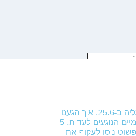
העדות של מילצ'ן אמורה להתחיל באנגליה ב-25.6. איך הגענו
למצב שבו יוצגו (אם יוצגו) מסמכים רשמיים הנוגעים לעדות, 5
פשוט ניסו לעקוף את