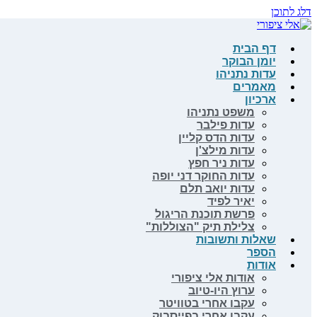
דלג לתוכן
דף הבית
יומן הבוקר
עדות נתניהו
מאמרים
ארכיון
משפט נתניהו
עדות פילבר
עדות הדס קליין
עדות מילצ'ן
עדות ניר חפץ
עדות החוקר דני יופה
עדות יואב תלם
יאיר לפיד
פרשת תוכנת הריגול
צלילת תיק "הצוללות"
שאלות ותשובות
הספר
אודות
אודות אלי ציפורי
ערוץ היו-טיוב
עקבו אחרי בטוויטר
עקבו אחרי בפייסבוק