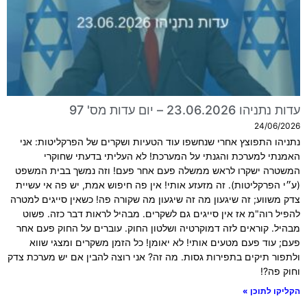
עדות נתניהו 23.06.2026 – יום עדות מס' 97
24/06/2026
נתניהו התפוצץ אחרי שנחשפו עוד הטעיות ושקרים של הפרקליטות: אני
האמנתי למערכת והגנתי על המערכת! לא העליתי בדעתי שחוקרי
המשטרה ישקרו לראש ממשלה פעם אחר פעם! וזה נמשך בבית המשפט
(ע״י הפרקליטות). זה מזעזע אותי! אין פה חיפוש אמת, יש פה אי עשיית
צדק משווע; זה שיגעון מה זה שיגעון מה שקורה פה! כשאין סייגים למטרה
להפיל רוה"מ אז אין סייגים גם לשקרים. מבהיל לראות דבר כזה. פשוט
מבהיל. קוראים לזה דמוקרטיה ושלטון החוק. עוברים על החוק פעם אחר
פעם; עוד פעם מטעים אותי! לא יאומן! כל הזמן משקרים ומצגי שווא
ולתפור תיקים בתפירות גסות. מה זה? אני רוצה להבין אם יש מערכת צדק
וחוק פה?!
הקליקו לתוכן »