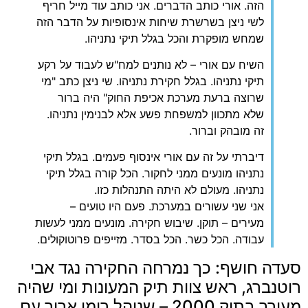
הזה. אורי כותב הדברים. אני כותב עוד מייל חריף
לשי ניצן בשרשרת שיחות אינסופיות על הדבר הזה
שמחש מופקרת והכל בגלל תיקי נתניהו.
‏השיח עם אורי – לא נותנים למח"ש לעבוד על רקע
תיקי נתניהו. בגלל חקירת נתניהו. שי ניצן כתב "מי
שרוצה ברעת מערכת אכיפת החוק" היה ברור
שלא מתכוון למשפחת פשע אלא לבנימין נתניהו.
זה מובהק וברור.
‏דיברתי על זה עם אורי אינסוף פעמים. בגלל תיקי
נתניהו מונעים ממני לחקור. הכל קורה בגלל תיקי
נתניהו. מעולם לא היתה התנהלות כזו.
אני שני עשורים במערכת. פעם היו טועים –
מעירים – תוקן. שיבוש חקירה. מונעים ממני לעשות
עבודה. הכל כשר. הכל בסדר. מזייפים פרוטוקולים.
‏סעדה חושף: כך נמרחה החקירה נגד אבי
רוטנברג, ראש צוות תיק המעונות ומי שהיה
מעורב בתיק 2000 – שניהל רומן ארוך עם