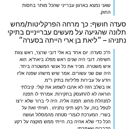
שאני נמצא בארגון עברייני שהכל מותר בחסות
החוק.
‏סעדה חושף: כך מרחה הפרקליטות/מחש
תלונה שהגיעה על מעשים עברייניים בתיקי
נתניהו – ״ליאת בן ארי הייתה בסערה״
‏ח"כ סעדה: יום אחד בא אלי דובי שרצר, ראש צוות
חשיפה. דובי היה שנים ראש מפלג ביאח"א. הוא
איש משטרה. מכיר את כל אנשי המשטרה ביחד.
היה שם שני עשורים. אמר שיש מישהו שפנה אליו
ויודע על עבירות פליליות בתיק ר"מ.
אז בשלב הזה לא אהבו לשמוע את קולי. קיבלתי
הוראה לא להתעסק בחקירות. אמרתי לו תפנה
למנהלת מחש. תפנה אליה. היה לי ברור שלא ירצו
לטפל בזה, על רקע תיקי נתניהו . חוויתי זאת על
בשרי. המערכת לגמרי סטתה מהמסלול ועושה
הכל כדי שלא אהיה בה. הייתי ממש מוקצה על רקע
הדברים שאמרתי.