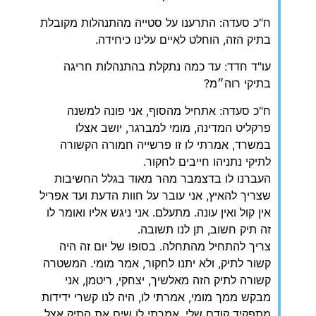
‏ח"כ סעדה: התרענו על סטייה מהתנהלות מקובלת
בתיק הזה, הוחלט לאיים עלינו כיחידה.
‏עו"ד חדד: עד כמה נתקלת בהתנהלות חריגה
בתיקי רוה״מ?
‏ח"כ סעדה: אתחיל מהסוף, אני פונה למשנה
פרקליט המדינה, מומי למברגר, יושב אצלו
במשרד, אמרתי לו זו פרשייה חמורה הקשורה
לתיקי נתניהו חייבים לחקור.
העברנו לו בדצמבר מהר מאוד בגלל החשיבות
שצריך להאיץ, אני עובר על חוות הדעת ועד אפריל
אין קול ואין עונה. מתעלם. אני ניגש אליו ואומר לו
זה תיק חשוב, תן לנו תשובה.
צריך להתחיל מהתחלה. בסופו של יום זה היה
קשור לתיק, ולא יתנו לחקור, אמר מומי. המשטרה
קשורה לתיק הזה מאלשיך, יצחקי, ריטמן, אני
מבקש ממך מומי, אמרתי לו, היה לנו קשרי ידידות
מתפקיד קודם שלי, אמרתי לו שים את התיק אצל