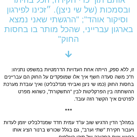
ובסמכות (של שי ניצן). ״זכינו לפירגון
וסיקור אוהד"; "הרגשתי שאני נמצא
בארגון עברייני, שהכל מותר בו בחסות
החוק"
זו, ללא ספק, הייתה אחת העדויות הדרמטיות במשפט נתניהו:
ח"כ משה סעדה חשף איך אלו שמופקדים על החוק הם עבריינים
בחסות החוק (כמו שי ניצן ואביחי מנדלבליט) ואיך עובדת מערכת
ההשחתה בין הפרקליטות לבין "התשקורת", כשהוא מפרט
לפרטים איך הקשר הזה עובד.
***
במהלך הדין הדגיש שוב עו"ד עמית חדד שמנדלבליט יוזמן לעדות
ויעבור חקירת "שתי וערב", גם בגלל שכורש ברנור הציג אותו
כראש צוות החקירה של תיקי האלפים.