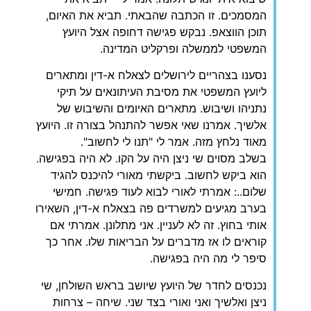
המסמכים. זו הכתבה שהבאתי. תביא את האיום,
תוכן הווצאפ. נבקש פגישה דחופה אצל היועץ
המשפטי לממשלה ופרקליט המדינה.
‏נסענו בצהריים לירושלים לצאלח א-דין ומתארים
ליועץ המשפטי את מסיבת העיתונאים על תיקי
נתניהו ושיבוש. מתארים האיומים והשיבוש של
אלשיך. אמרנו שאי אפשר להתנהל בצורה זו. היועץ
מאוד נלחץ מזה. אמר לי "תנו לי לחשוב".
בשלב מסוים שי ניצן היה על הקו. לא היה בפגישה.
הוא ביקש לחשוב. ביקשתי מאורי להיכנס להגיד
שלום..: אמרתי לאורי לבוא לעוד פגישה. חמישי
בערב מגיעים למשרדים פה בצאלח א-דין, השאירו
אותי בחוץ. זה לא לעניין. אני מתלונן. אמרתי אם
קוראים לו אז מדברים על הבריאות שלו. אחר כך
סיפר לי מה היה בפגישה.
‏נכנסים לחדר של היועץ שיושב בראש השולחן, שי
ניצן ואלשיך ואני ואורי בצד שני. שיחה – צרחות