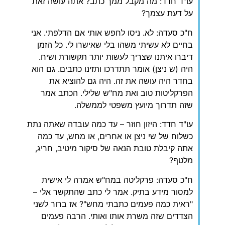
‏עו"ד חדד: מה מקבל ממך כתב? אתה עושה זאת
על דעת עצמך?
‏ח"כ סעדה: לא. ניסו לחפש אותי אם הדלפתי. אני
בחיים לא עשיתי משהו בלי שאישרו לי. כל הזמן
דיברו איתנו שצריך לעשות יותר תקשורת ושיח.
היה (ש ניצן) אומר תתדרכו ותזינו כתבים. גם הוא
בחדר היה עושה את זה. היה גם להוציא את
הפרקליטות טוב ואת מח"ש שלילי. הכתב אמר
שזה תדרוך מיועץ משפטי לממשלה.
‏עו"ד חדד: היזון חוזר – עד כמה עובדה שאתה נתת
כשלוח של שי ניצן או אחרים, או מחש, עד כמה
אתה קיבלת טובת הנאה של סיקור מיטיב, חריג,
מלטף?
‏ח"כ סעדה: פרקליטה במח"ש אמרה לי אישית
למסור מידע בתיק. אמר לי כתב שהתקשר אלי –
"ראית כמה פעמים כתבתי מחש"? אז ברור לשני
הצדדים שזה משרת אותו ואותי. הרבה פעמים