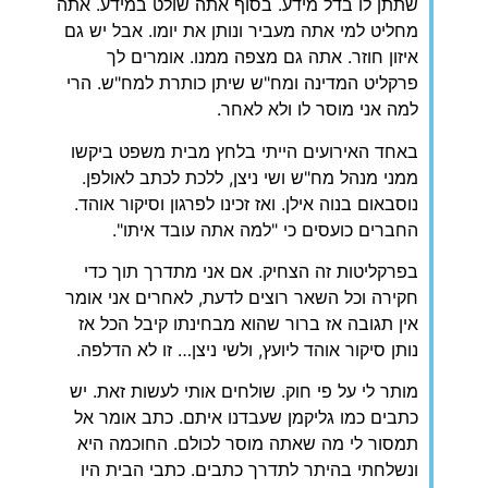
שתתן לו בדל מידע. בסוף אתה שולט במידע. אתה
מחליט למי אתה מעביר ונותן את יומו. אבל יש גם
איזון חוזר. אתה גם מצפה ממנו. אומרים לך
פרקליט המדינה ומח"ש שיתן כותרת למח"ש. הרי
למה אני מוסר לו ולא לאחר.
‏באחד האירועים הייתי בלחץ מבית משפט ביקשו
ממני מנהל מח"ש ושי ניצן, ללכת לכתב לאולפן.
נוסבאום בנוה אילן. ואז זכינו לפרגון וסיקור אוהד.
החברים כועסים כי "למה אתה עובד איתו".
‏בפרקליטות זה הצחיק. אם אני מתדרך תוך כדי
חקירה וכל השאר רוצים לדעת, לאחרים אני אומר
אין תגובה אז ברור שהוא מבחינתו קיבל הכל אז
נותן סיקור אוהד ליועץ, ולשי ניצן… זו לא הדלפה.
‏מותר לי על פי חוק. שולחים אותי לעשות זאת. יש
כתבים כמו גליקמן שעבדנו איתם. כתב אומר אל
תמסור לי מה שאתה מוסר לכולם. החוכמה היא
ונשלחתי בהיתר לתדרך כתבים. כתבי הבית היו