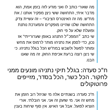
מה שאורי כותב לו ואני מודע לזה בזמן אמת, הוא
מדבר איתי, התחושה ששי ניצן מפקיר אותנו / את
מח"ש. מה זה האינטרס הציבורי – זה עשיית צדק.
התחושה שלנו שהיינו מופקרים והמערכת נותנת
ופועלת שלא על פי חוק.
שי כתב ״המפכ״ל התנהג באופן שערורייתי" אז
נכון, כדי לסמן את נתניהו מותר לרמוס את מחש
ומותר לפעול ולשבש במח"ש הכל בגלל נתניהו. כי
שי ניצן רוצה ברעת אכיפת החוק. זה מה שאנו
הבנו.
‏ח"כ סעדה: בגלל תיקי נתניהו מונעים ממני
לחקור. הכל כשר, הכל בסדר, מזייפים
פרוטוקולים
‏ח"כ סעדה: בשנתיים אלה מי שניהל רוב הזמן את
מחש זה אני. מי שזעק זה אני. אני הובלתי. אורי
הוציא לפועל. אבל אני האיש. אין סוף שיחות בענין