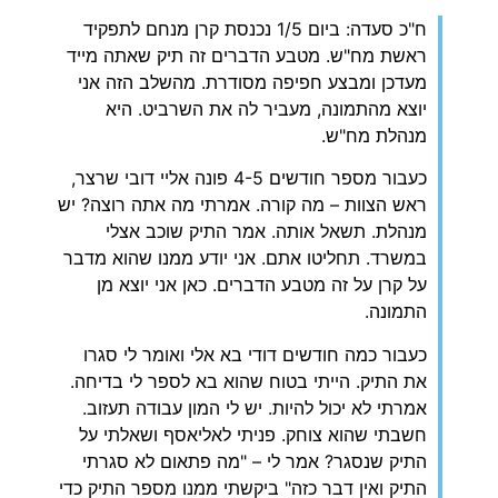
ח"כ סעדה: ביום 1/5 נכנסת קרן מנחם לתפקיד
ראשת מח"ש. מטבע הדברים זה תיק שאתה מייד
מעדכן ומבצע חפיפה מסודרת. מהשלב הזה אני
יוצא מהתמונה, מעביר לה את השרביט. היא
מנהלת מח"ש.
‏כעבור מספר חודשים 4-5 פונה אליי דובי שרצר,
ראש הצוות – מה קורה. אמרתי מה אתה רוצה? יש
מנהלת. תשאל אותה. אמר התיק שוכב אצלי
במשרד. תחליטו אתם. אני יודע ממנו שהוא מדבר
על קרן על זה מטבע הדברים. כאן אני יוצא מן
התמונה.
‏כעבור כמה חודשים דודי בא אלי ואומר לי סגרו
את התיק. הייתי בטוח שהוא בא לספר לי בדיחה.
אמרתי לא יכול להיות. יש לי המון עבודה תעזוב.
חשבתי שהוא צוחק. פניתי לאליאסף ושאלתי על
התיק שנסגר? אמר לי – "מה פתאום לא סגרתי
התיק ואין דבר כזה" ביקשתי ממנו מספר התיק כדי