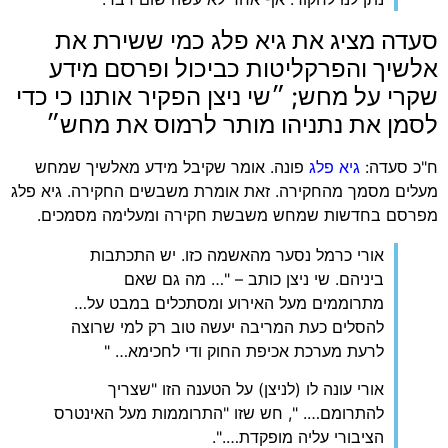
‏סעדה מציג את גיא פלג כמי ששירת את
אלשיך והפרקליטות כביכול ופרסם מידע
שקרי על מחש; ״שי ניצן הפקיר אותנו כי כדי
לסמן את נתניהו מותר לרמוס את מחש״
‏ח"כ סעדה:
גיא פלג
פונה. אומר שקיבל מידע מאלשיך שמחש
מעלים מסמך מהחקירה. זאת אומרת משבשים החקירה. גיא פלג
מפרסם בחדשות שמחש משבשת חקירה ומעלימה מסמכים.
‏אורי כרמל נסער מהאשמה כזו. יש התכתבות
ביניהם. שי ניצן כותב – "… מה גם שאם
מתרוממים מעל האירוע ומסתכלים במבט על…
להסלים כעת המריבה יעשה טוב רק למי שרוצה
לרעת מערכת אכיפת החוק ודי לחכימא… "
‏אורי עונה לו (לניצן) על הטענה הזו "שצריך
להתרומם…. ", חש שזו "התרוממות מעל האינטרס
הציבורי עליה מופקדת….".