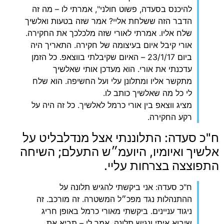
להיכנס בסעדה, פשוט חולני", אמרתי לו – מה זה
הדבר הזה ששלחת אליי? אמר שזה בטעות ואלשיך
שלח אליו. אמרתי לאורי שזה מלכלכך את החקירה.
אורי קיבל איום בעיצומה של חקירה. התאריך היה
ביום 23/1/17 – האיום שקיבלתי בווצאפ. כל הזמן
עדכנתי את אורי. הוא מעדכן אותי שאלשיך
מתקשר אליו ומתלונן עלי ועל החשיפה. הוא שלח
לי כל מה שאלשיך כותב לו.
מציג ווצאפ בין אורי כרמל לאלשיך. כל זה היה על
רקע החקירה.
‏ח"כ סעדה: התלוננתי אצל מנדלבליט על
אלשיך ואיומיו, היועמ״ש התעלם; השיחה
התפוצצה בצרחות עליי.
‏ח"כ סעדה: אני ביקשתי להגיש תלונה על
ההתנהלות נגד מפכ״ל המשטרה. זה מורכב. זה
ניגוד עניינים. ביקשתי מאורי כרמל באופן חריג
שיבוא איתי ונגיש תלונה. אמר לי – תביא את