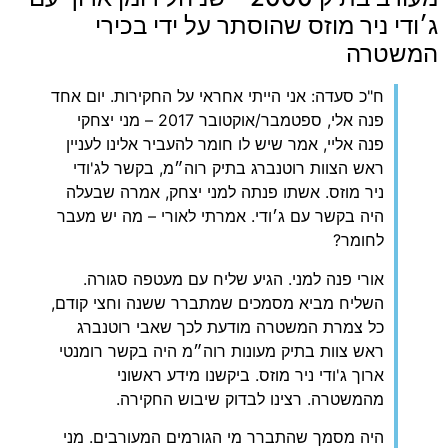
ג׳ודי ניר מוזס שהוסתר על ידי בכירי
המשטרה
‏ח"כ סעדה: אני הייתי אחראי על החקירות. יום אחד
פנה אלי, ספטמבר/אוקטובר 2017 – מני יצחקי
פנה אליי, אמר שיש לו חומר להעביר אלינו לעניין
ראש הצוות רוטנברג בתיק רוה״מ, בקשר לג'ודי
ניר מוזס. אשתו פנתה למני יצחק, אמרה שבעלה
היה בקשר עם ג׳ודי. אמרתי לאורי – מה יש מעבר
לחומר?
‏אורי פנה למני. הגיע שליח עם מעטפה סגורה.
השליח מביא מסמכים שמתברר ששנה וחצי קודם,
כל צמרת המשטרה מודעת לכך שאבי רוטנברג
ראש צוות בתיק מעונות רוה״מ היה בקשר רומנטי
ארוך ג'ודי ניר מוזס. ביקשנו מידע ראשוני
מהמשטרה. רצינו לבדוק שיבוש החקירה.
‏היה מסמך שהתברר מי הגורמים המעורבים. מני