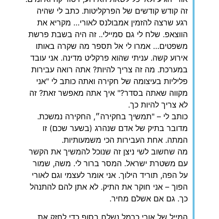
זה קודש קודשים של הפרקליטות. כתב לי שהיה
רגע שרצה להזמין אמבולנס לאורי… מקריא את
הווצאפ. שלח לי גם סמיילי.. זה היה בשבת פרשת
משפטים… אמרו לי אל תספר מה שקרה באותו
אירוע קשה. עניתי שהוא פרקליט מדינה. אני עובד
במערכת. מה זה צריך להיות? אתה רואה עבירות
פליליות בעיצומה של חקירה ואתה כותב לי "אני
מקווה שאתה בסדר?" איך אתה מאפשר זאת? זה
לא צריך להיות כך.
כותב לי – "תמשיך בחקירה״, החקירה נמשכת.
מדובר בתיק של אדם שנהרג (בשער שכם) זו
המתה. אחת העבירות הכי משמעותיות.
מה שחשוב לשי ניצן זה שנוכל להמשיך את הקשר
עם משטרת ישראל. המסר ברור לי. משה, שמור
על הפה, תוריד הילוך. אני אומר לעצמי וגם לאורי
הפוך – אני חוקר את התיק. לא אתן להם להתנהל
כך. גם אם אשלם מחיר.
‏המייל של אורי כרמל נשלח בסוף כדי לחזק את