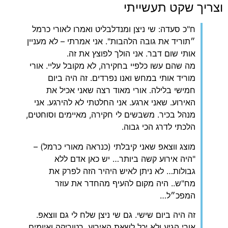
וצריך שקט תעשייתי
ח"כ סעדה: שי ניצן ומנדלבליט ואמרו לאורי כרמל
״תוריד את גובה הלהבות". אני אמרתי – לא מעניין
אותי שום דבר. אני הולך לפוצץ את זה.
מה שהם עשו כלפיי בחקירה, לא מקובל עליי. אורי
מוריד אותי במחש ואנו נפרדים. זה היה ביום
חמישי בלילה. אורי מאוד רצה שאני אכיל את
האירוע. שאני ארגע. אני החלטתי לא להירגע. אני
מנהל בכיר. משבשים לי חקירה, מאיימים וסוחטים,
הלכתי לדרג הכי גבוה.
‏מוצג ווצאפ שאני קיבלתי (כנראה מאורי כרמל) –
"היה אירוע קשה ביותר… יש כאן אדם ללא
גבולות… לא ניתן לאיש היהיר הזה לפרק את
מח"ש.. היה מקום להעיף מהחדר את עוזר
המפכ״ל…
‏זה היה ביום שישי. גם שי ניצן שלח לי גם ווצאפ.
אורי הגיע ולא יכל לשאת האירוע, רטוריקה ואיומים.