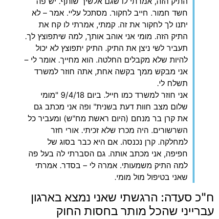
התיק הזה, אמרתי לו שגם אלשיך שותף. יש פה
חשד חמור. חייב לחקור. מסתכל עליי. אמר – לא
יתנו לך לחקור את זה. קמתי, אמרתי לו קח את
התיק הזה. מומי אני אוהב אותך, למה שיתפוצץ לך.
תעביר לשי ניצן את התיק. התיק יתפוצץ לא יכול
להיות שלא מקבלים החלטה. הוא מחייך. אומר לי –
אני מבקש ממך בקשה אחת, אתה חוזר למשרד
תשלח לי.
אני חוזר למשרד כמו חייל. ביום 9/4/18 "מומי
שלום מצב חוות דעת בשנית" ופה אני מכתב גם
את קרן בר מנחם (היום ראשת מח"ש) ומעביר כל
השרשורים. היה מכרז שלא זכיתי. אורי חזר
למחלקה. קרן נכנסה. אם היא כבר בסוג של
חפיפה, אני מכתב אותה. גם הסברתי לה בעל פה
למה התיק משמעותי. אמרה לי – בסדר. אמרתי
שאני בטיפול מול מומי.
‏ח"כ סעדה: הרגשתי שאני נמצא בארגון
עברייני שהכל מותר בחסות החוק