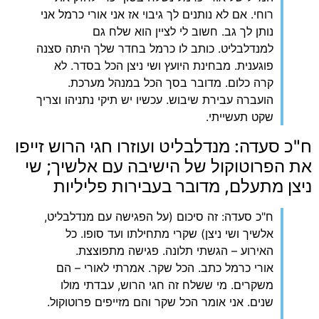
רוחי. אם לא נותנים לך גיבוי אז אני אורי כרמל אני
נותן לך גב. חשוב לי לציין הוא שלח גם
למנדלבליט. כותב לו כרמל בחדר שלך היתה סצנה
פוגענית. מבחינת היועץ ושי ניצן הכל בסדר. לא
קרה כלום. מדובר בסך הכל במנהל מערכת.
הועברה עבירת שיבוש. עכשיו יש תיקי נתניהו וצריך
שקט תעשייתי.
ח"כ סעדה: מנדלבליט ועוזרו חגי הרוש זייפו
את הפרוטוקול של הישיבה עם אלשיך; שי
ניצן מתעלם, מדובר בעבירות פליליות
ח"כ סעדה: זה סיכום (על הפגישה עם מנדלבליט,
אלשיך ושי ניצן) שקרי מתחילתו ועד סופו. כל
האירוע – הגשתי תלונה. פגישה מתפוצצת.
אורי כרמל כתב. הכל שקר. אמרתי לאורי – הם
משקרים. מי ששלח זה חגי הרוש, עבדתי מולו
שנים. אני אומר הכל שקר והם מזייפים פרוטוקול.