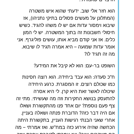
‏הוא חזר אלי שוב. ידעתי שהוא איש משטרה
(המתלונן על מעשים פסולים בתיקי נתניהו), אז
שיבוא וימסור עדות אם יש לו משהו להגיד. כשיש
חיסולי חשבונות זה בתוך המשטרה. יש לי המון
כלים. אז אני קודם מביא אותו, עושים פוליגרף. אני
אומר עדות שמועה – היא אמרה תגיד לו שיבוא.
מה זה תגיד לו?
‏השופט בר-עם: הוא לא קיבל את המידע?
‏ח"כ סעדה: הוא עבד ביחידה. הוא רוצה חסינות
כמו שכולם רוצים. זו המסגרת. כרגע היחידה
שיכולה לאשר זאת היא קרן. לי היא אסרה
להתעסק בנושא החקירות וזה מה שעשיתי. מתי זה
צף פעם נוספת? יום אחד פנו מהתקשורת ושאלו
אם היה דבר כזה? הדוברת פנתה ושאלה בעניין.
אחרי שאני הבנתי רגישות העניין, בתקשורת היתה
הכחשה שהיה אירוע כזה במח"ש. ואז אמרתי – מה