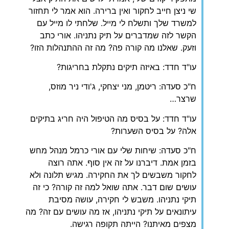
שי ניצן חייב לחקור ואין ברירה. הוא אמר לי תחזור
למשרד שלך ותשלח לי מייל. שלחתי לו מייל עם
הקשר לזה שמדברים על תיק נתניהו. אורי כתב
וזעק. שאלנו מה קורה פה? מה זה ההתנהלות הזו?
‏עו"ד חדד: באיזה תיקים נתקלת בחריגות?
‏ח"כ סעדה: ריטמן, מני יצחקי, ג'ודי ניר מוזס,
שרצר…
‏עו"ד חדד: על בסיס מה הטיפול היה חריג בתיקים
אלה? על בסיס השערות?
‏ח"כ סעדה: שיחות שלי עם אורי כרמל מנהל מחש
בזמן אמת. דיברנו על זה אין סוף. אתה רוצה
לחקור משבשים לך את החקירה. מגיש תלונה ולא
עושים שום דבר. אתה שואל למה זה קורה? כי זה
תיקי נתניהו. משבש לי חקירה, עושה מסיבת
עיתונאים על תיקי נתניהו, אז מה עושים עם זה? מה
מצפים מאיתנו? הייתה תקופה רגישה.