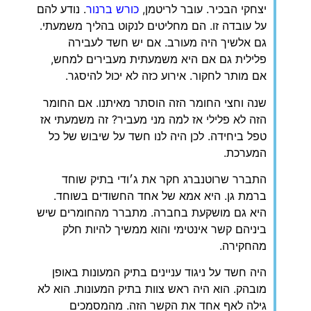
יצחקי הבכיר. עובר לריטמן,
כורש ברנור
. נודע להם
על עובדה זו. הם מחליטים לנקוט בהליך משמעתי.
גם אלשיך היה מעורב. אם יש חשד לעבירה
פלילית גם אם היא משמעתית מעבירים למחש,
אם מותר לחקור. אירוע כזה לא יכול להיסגר.
‏שנה וחצי החומר הזה הוסתר מאיתנו. אם החומר
הזה לא פלילי אז למה מני מעביר? זה משמעתי אז
טפל ביחידה. לכן היה לנו חשד על שיבוש של כל
המערכת.
‏התברר שרוטנברג חקר את ג׳ודי בתיק שוחד
ברמת גן. היא אמא של אחד החשודים בשוחד.
היא גם מושקעת בחברה. מתברר מהחומרים שיש
ביניהם קשר אינטימי והוא ממשיך להיות חלק
מהחקירה.
‏היה חשד על ניגוד עניינים בתיק המעונות באופן
מובהק. הוא היה ראש צוות בתיק המעונות. הוא לא
גילה לאף אחד את הקשר הזה. מהמסמכים