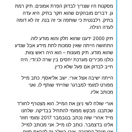
‏מסקנות היו שצריך לבדוק הפרת אמונים. תיק רמת
גן. דברים מובהקים שהוא חקר בתיק. היא עדה
בתיק. רלבנטית כי שותפה וכי זה בנה. זה לא דומה
לעדה רגילה.
‏תיק 2000 ידענו שהוא חלק והוא מודע לזה.
התחושה הייתה שאין סמכות לתת מידע אבל שנדע
שהוא מודע. תיק מעונות – הוא היה ראש צוות.
כולנו מכירים מערכת יחסים בין שרה לג'ודי. היה
חייב לבדוק אם פעל שלא כדין.
‏הייתה ישיבה אצל אורי. ישב אליאסף. כתב מייל
מפורט למומי למברגר שהייתי שותף לו. ואני
מכותב אליו.
‏אורי שולח לשי ניצן את המייל. הוא מצטרף לחוו"ד
שכתבנו. מבקש ממומי להתחיל בבדיקה. שלחנו
מייד אחרי שזה נכתב בנובמבר 2017 ומומי חוזר
אלינו בדצמבר. כותב לנו מייל. אני מכותב למייל.
אני מנהל החקירה. אורי בשלב זה לקראת סיום