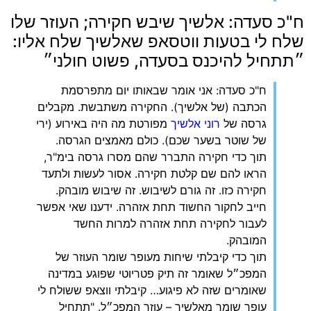
ח"כ סעדה: אלשיך שיבש חקירה; העוזר שלו
שלח לי בטעות ווטסאפ שאלשיך שלח אליו:
״תתחיל להיכנס בסעדה, פשוט חולני״
ח"כ סעדה: אני אומר שבאותו יום מתפרסמת
הכתבה (של אלשיך). החקירה משתבשת. מקבלים
גרסה של
רוני אלשיך
מפורטת מה היה באירוע (ירי
של שוטר בשער שכם). כולם מאמצים הגרסה.
תוך כדי חקירה התברר שהם מסרו גרסה בימ"ר,
הראו להם שם קלטת חקירה. אסור לעשות ולתעד
חקירה כזו. זה גורם לשיבוש. זה שיבוש מובהק.
חייב לחקור החשוד תחת אזהרה. ידענו שאי אפשר
לעבור לחקירה תחת אזהרה למרות החשד
המובהק.
תוך כדי קיבלתי שיחות מעופר שומר העוזר של
המפכ״ל שאומר זה תיק פטריוטי שפוגע במדינה
שאומרים שזה לא פיגוע… קיבלתי ווצאפ ששולח לי
עופר שומר מאלשיך – עוזר המפכ״ל. "תתחיל