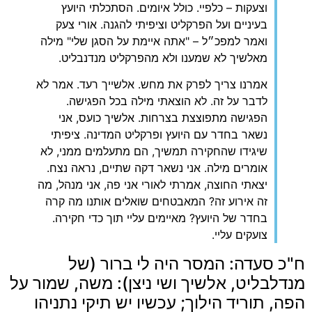
וצעקות – כלפיי. כולל איומים. הסתכלתי היועץ
בעיניים ועל הפרקליט וציפיתי להגנה. אורי צעק
ואמר למפכ״ל – "אתה איימת על הסגן שלי" מילה
מאלשיך לא שמענו ולא מהפרקליט מנדנבליט.
‏אמרנו צריך לפרק את מחש. אלשייך רעד. אמר לא
לדבר על זה. לא הוצאתי מילה בכל הפגישה.
הפגישה מתפוצצת בצרחות. אלשיך כועס, אני
נשאר בחדר עם היועץ ופרקליט המדינה. ציפיתי
שיגידו שהחקירה תמשיך, הם מתעלמים ממני, לא
אומרים מילה. אני נשאר דקה שתיים, נראה נצח.
יצאתי החוצה, אמרתי לאורי אני פה, אני מנהל, מה
זה אירוע זה? המאבטחים שואלים אותנו מה קרה
בחדר של היועץ? מאיימים עליי תוך כדי חקירה.
צועקים עליי.
‏ח"כ סעדה: המסר היה לי ברור (של
מנדלבליט, אלשיך ושי ניצן): משה, שמור על
הפה, תוריד הילוך; עכשיו יש תיקי נתניהו