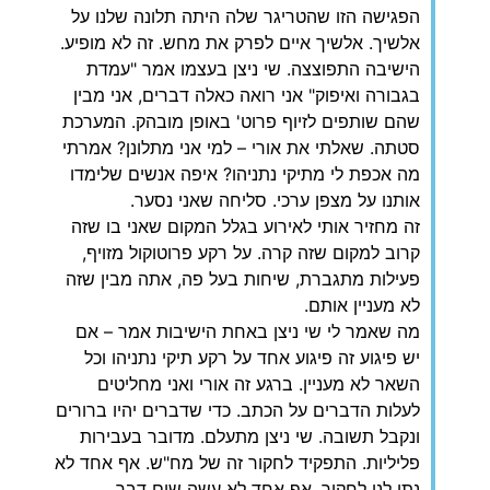
‏הפגישה הזו שהטריגר שלה היתה תלונה שלנו על
אלשיך. אלשיך איים לפרק את מחש. זה לא מופיע.
הישיבה התפוצצה. שי ניצן בעצמו אמר "עמדת
בגבורה ואיפוק" אני רואה כאלה דברים, אני מבין
שהם שותפים לזיוף פרוט' באופן מובהק. המערכת
סטתה. שאלתי את אורי – למי אני מתלונן? אמרתי
מה אכפת לי מתיקי נתניהו? איפה אנשים שלימדו
אותנו על מצפן ערכי. סליחה שאני נסער.
זה מחזיר אותי לאירוע בגלל המקום שאני בו שזה
קרוב למקום שזה קרה. על רקע פרוטוקול מזויף,
פעילות מתגברת, שיחות בעל פה, אתה מבין שזה
לא מעניין אותם.
מה שאמר לי שי ניצן באחת הישיבות אמר – אם
יש פיגוע זה פיגוע אחד על רקע תיקי נתניהו וכל
השאר לא מעניין. ברגע זה אורי ואני מחליטים
לעלות הדברים על הכתב. כדי שדברים יהיו ברורים
ונקבל תשובה. שי ניצן מתעלם. מדובר בעבירות
פליליות. התפקיד לחקור זה של מח"ש. אף אחד לא
נתן לנו לחקור. אף אחד לא עשה שום דבר.