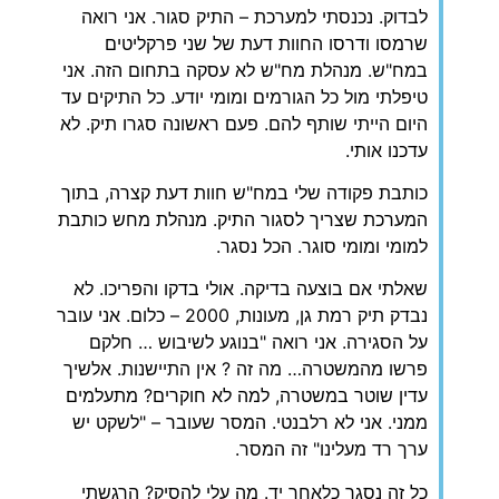
לבדוק. נכנסתי למערכת – התיק סגור. אני רואה
שרמסו ודרסו החוות דעת של שני פרקליטים
במח"ש. מנהלת מח"ש לא עסקה בתחום הזה. אני
טיפלתי מול כל הגורמים ומומי יודע. כל התיקים עד
היום הייתי שותף להם. פעם ראשונה סגרו תיק. לא
עדכנו אותי.
‏כותבת פקודה שלי במח"ש חוות דעת קצרה, בתוך
המערכת שצריך לסגור התיק. מנהלת מחש כותבת
למומי ומומי סוגר. הכל נסגר.
‏שאלתי אם בוצעה בדיקה. אולי בדקו והפריכו. לא
נבדק תיק רמת גן, מעונות, 2000 – כלום. אני עובר
על הסגירה. אני רואה "בנוגע לשיבוש … חלקם
פרשו מהמשטרה… מה זה ? אין התיישנות. אלשיך
עדין שוטר במשטרה, למה לא חוקרים? מתעלמים
ממני. אני לא רלבנטי. המסר שעובר – "לשקט יש
ערך רד מעלינו" זה המסר.
‏כל זה נסגר כלאחר יד. מה עלי להסיק? הרגשתי