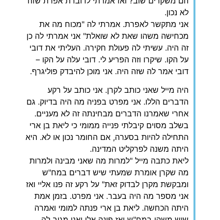
הם משקרים שוב? ואז אמרתי לדוברת אפרת שזה
לא נכון.
אני מתקשר לאפרת. אמרתי לה "מכוח מה את
מכחישה משהו שאת לא שואלת" אני אמרתי לה כן
זה היה. עשיתי לה פעולת חקירה. העליתי את דובי
על הקו. שיקרו וזה הפריע לי. דובי עלה על הקו –
דובי אמר לה שזה היה. אני מוכן להיבדק פוליגרף.
‏היה מייל שאני כותב לקרן. אני כותב על רקע
הדברים הללו. אני מפרט בפניה מה היה בדיוק. גם
אחרי שאמרנו הדברים מבחינתה זה לא מעניים.
בשלב מסוים קיבלתי פנייה ממומי כי ליאת בן ארי
התחילה להיות בסערה, אם החומר נכון או לא. היא
היתה משנה לפרקליט המדינה.
ליאת כתבה מייל "למרות מה שאני מבינה ולמרות
מה שקרן אומרת שמעתי שיש דברים במח"ש
ומבקשת מקרן לבדוק זאת" על רקע זה פנו אליי ואז
אני מספר מה היה בעבר. אני מפרט. בזמן אמת
היתה הכחשה. ליאת בן ארי פנתה למומי ואמרה
שיש משהו במח"ש ואז פונה אלי ואני מגיב לה