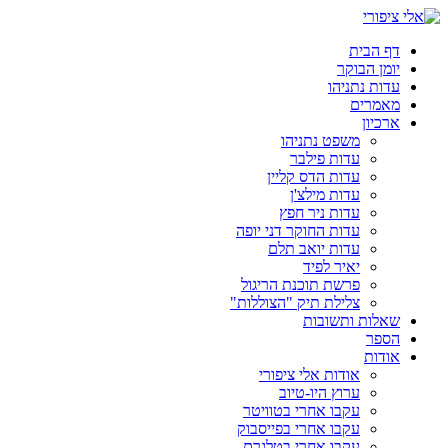
דלג
לתוכן
דף הבית
יומן הבוקר
עדות נתניהו
מאמרים
ארכיון
משפט נתניהו
עדות פילבר
עדות הדס קליין
עדות מילצ'ן
עדות ניר חפץ
עדות החוקר דני יופה
עדות יואב תלם
יאיר לפיד
פרשת תוכנת הריגול
צלילת תיק "הצוללות"
שאלות ותשובות
הספר
אודות
אודות אלי ציפורי
ערוץ היו-טיוב
עקבו אחרי בטוויטר
עקבו אחרי בפייסבוק
עקבו אחרי בטלגרם