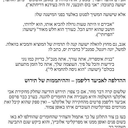
ישועה בתגובה: "אני בוס תובעני, זה היה בעידנא דריחתא").
אלא שישועה המשיך לסנוט באלעד בפני המישנה שלו:
"אבירם זו היתה טעות גדולה להביא אותו, הוא ילדותי,
חושב שהוא יודע הכל. כעורך הוא חלש מאוד" (ישועה:
"הפרזתי").
אגב, גם מחוץ לוואלה ישועה קנה לו תדמית של המוציא והמביא בוואלה.
למשל, יונה ויזנטל, סמנכ"ל בחברת יס, כתב לו:
"בנית אימפריה, אתה עורך, אתה מנכ"ל, בדיוק כמו נוני
בידיעות והכל על פיך. העוצמה שלך, אתה כל הזמן מתעתע
בכולם" (ישועה: "הוא ניסה להחמיא לי").
ההדלפה לאביעד דליפמן – וההיתממות של תירוש
שלשום קרה דבר מוזר, אם כי צפוי: תירוש הודיעה שחלק מחקירת אבי
אלקלעי הושלמה והיא מעבירה את החומרים להגנה. בערב כבר פרסם
אביעד דליפמן פרטים מהחקירה של אלקלעי – ואין ספק שהוא קיבל זאת
מגורמים בפרקליטות העובדים איתו באופן צמוד.
בעז בן צור התלונן על כך אתמול והצהיר שהחומרים שהודלפו לא באו
בשום פנים ואופן ממנו או מפרקליטי אלוביץ', והוא ביקש שגם התביעה
תצהיר כך.