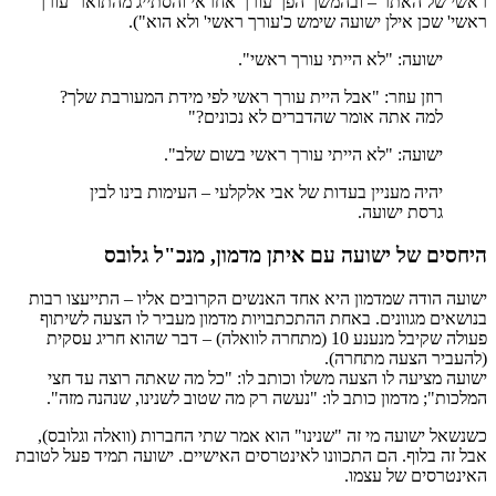
ראשי של האתר – ובהמשך הפך עורך אחראי והסתייג מהתואר 'עורך
ראשי' שכן אילן ישועה שימש כ'עורך ראשי' ולא הוא").
ישועה: "לא הייתי עורך ראשי".
רוזן עוזר: "אבל היית עורך ראשי לפי מידת המעורבת שלך?
למה אתה אומר שהדברים לא נכונים?"
ישועה: "לא הייתי עורך ראשי בשום שלב".
יהיה מעניין בעדות של אבי אלקלעי – העימות בינו לבין
גרסת ישועה.
היחסים של ישועה עם איתן מדמון, מנכ"ל גלובס
ישועה הודה שמדמון היא אחד האנשים הקרובים אליו – התייעצו רבות
בנושאים מגוונים. באחת ההתכתבויות מדמון מעביר לו הצעה לשיתוף
פעולה שקיבל מנענע 10 (מתחרה לוואלה) – דבר שהוא חריג עסקית
(להעביר הצעה מתחרה).
ישועה מציעה לו הצעה משלו וכותב לו: "כל מה שאתה רוצה עד חצי
המלכות"; מדמון כותב לו: "נעשה רק מה שטוב לשנינו, שנהנה מזה".
כשנשאל ישועה מי זה "שנינו" הוא אמר שתי החברות (וואלה וגלובס),
אבל זה בלוף. הם התכוונו לאינטרסים האישיים. ישועה תמיד פעל לטובת
האינטרסים של עצמו.