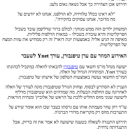
תירוש אכן הצהירה כך אבל נשאה נאום נלעג:
"לא ראינו בכלל טלוויזיה, לא הדלפנו, אנחנו לא יודעים על
מה מדובר, אנחנו עסוקים בחקירה".
המשחק ילדים הזה ממש מגוחך: לכולם ברור שדליפמן עובד בשביל
הפרקליטות והיא עובדת בשבילו – במאות הדלפות פליליות.
מאיפה זה הגיע אליו? באמצעות יונת דואר? זה רק ממחיש את עזות המצח
של הפרקליטות.
האירוע המוזר עם ערן טיפנבורן, עורך Ynet לשעבר
ישועה מנהל מו"מ חשאי עם
טיפנבורן
להבאתו לוואלה במקביל לכהונתו
כעורך Ynet, המתחרה הגדול של וואלה.
המו"מ החשאי נעשה באמצעות הטלפון של אישתו של טיפנבורן.
העניין לא הסתייע לבסוף, וצחוק הגורל שטיפנבורן מונה לעורך של וואלה
לאחרונה עם החלפת הבעלות. מה שמדהים הוא שטיפנבורן מדליף
לישועה שנוני מוזס החליט ללכת על הראש של אלוביץ' ומנחית הוראות.
עו"ד רוזן עוזר מעמתת אותו עם גרסתו בעבר שבו הוא אומר שידע על
התערבות מוזס רק מקריאת מדורי הברנז'ה.
תירוש התנגדה לשאלה בטענה שישועה לא אמר את זה בדיוק, אבל
התנגדותה נדחית.