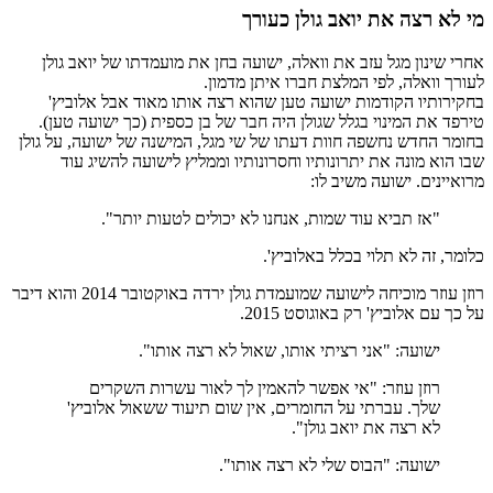
מי לא רצה את יואב גולן כעורך
אחרי שינון מגל עזב את וואלה, ישועה בחן את מועמדתו של יואב גולן
לעורך וואלה, לפי המלצת חברו איתן מדמון.
בחקירותיו הקודמות ישועה טען שהוא רצה אותו מאוד אבל אלוביץ'
טירפד את המינוי בגלל שגולן היה חבר של בן כספית (כך ישועה טען).
בחומר החדש נחשפה חוות דעתו של שי מגל, המישנה של ישועה, על גולן
שבו הוא מונה את יתרונותיו וחסרונותיו וממליץ לישועה להשיג עוד
מרואיינים. ישועה משיב לו:
"אז תביא עוד שמות, אנחנו לא יכולים לטעות יותר".
כלומר, זה לא תלוי בכלל באלוביץ'.
רוזן עוזר מוכיחה לישועה שמועמדת גולן ירדה באוקטובר 2014 והוא דיבר
על כך עם אלוביץ' רק באוגוסט 2015.
ישועה: "אני רציתי אותו, שאול לא רצה אותו".
רוזן עוזר: "אי אפשר להאמין לך לאור עשרות השקרים
שלך. עברתי על החומרים, אין שום תיעוד ששאול אלוביץ'
לא רצה את יואב גולן".
ישועה: "הבוס שלי לא רצה אותו".