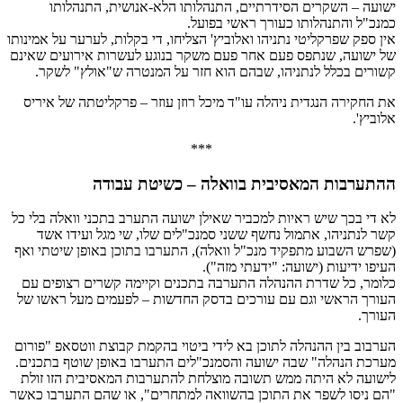
ישועה – השקרים הסידרתיים, התנהלותו הלא-אנושית, התנהלותו
כמנכ"ל והתנהלותו כעורך ראשי בפועל.
אין ספק שפרקליטי נתניהו ואלוביץ' הצליחו, די בקלות, לערער על אמינותו
של ישועה, שנתפס פעם אחר פעם משקר בנוגע לעשרות אירועים שאינם
קשורים בכלל לנתניהו, שבהם הוא חזר על המנטרה ש"אולץ" לשקר.
את החקירה הנגדית ניהלה עו"ד מיכל רוזן עוזר – פרקליטתה של איריס
אלוביץ'.
***
ההתערבות המאסיבית בוואלה – כשיטת עבודה
לא די בכך שיש ראיות למכביר שאילן ישועה התערב בתכני וואלה בלי כל
קשר לנתניהו, אתמול נחשף ששני סמנכ"לים שלו, שי מגל ועידו אשד
(שפרש השבוע מתפקיד מנכ"ל וואלה), התערבו בתוכן באופן שיטתי ואף
העיפו ידיעות (ישועה: "ידעתי מזה").
כלומר, כל שדרת ההנהלה התערבה בתכנים וקיימה קשרים רצופים עם
העורך הראשי וגם עם עורכים בדסק החדשות – לפעמים מעל ראשו של
העורך.
הערבוב בין ההנהלה לתוכן בא לידי ביטוי בהקמת קבוצת ווטסאפ "פורום
מערכת הנהלה" שבה ישועה והסמנכ"לים התערבו באופן שוטף בתכנים.
לישועה לא היתה ממש תשובה מוצלחת להתערבות המאסיבית הזו זולת
"הם ניסו לשפר את התוכן בהשוואה למתחרים", או שהם התערבו כאשר