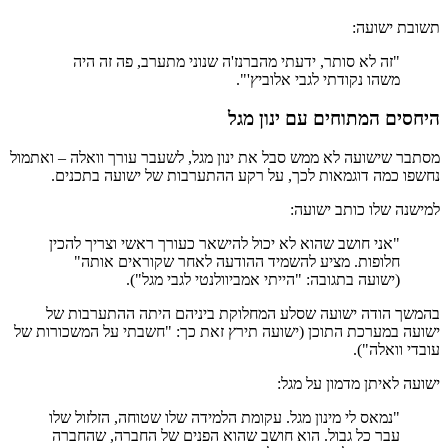
תשובת ישועה:
"זה לא סותר, ידעתי מהברנז'ה שנוני מתערב, פה זה היה
משהו נקודתי לגבי אלוביץ'".
היחסים המתוחים עם ינון מגל
מסתבר שישועה לא ממש סבל את ינון מגל, לשעבר עורך וואלה – ואתמול
נחשפו כמה דוגמאות לכך, על רקע ההתערבות של ישועה בתכנים.
למישנה שלו כותב ישועה:
"אני חושב שהוא לא יכול להישאר כעורך ראשי וצריך להכין
חלופות. מציע להשמיד ההודעה לאחר שקוראים אותה"
(ישועה בתגובה: "הייתי אמביוולנטי לגבי מגל").
בהמשך הודה ישועה שסלע המחלוקת ביניהם היתה ההתערבות של
ישועה במערכת התוכן (ישועה תירץ זאת כך: "חשבתי על המשכורות של
עובדי וואלה").
ישועה לאיתן מדמון על מגל:
"נמאס לי מינון מגל. עקומת הלמידה שלו שטוחה, הזלזול שלו
עבר כל גבול. הוא חושב שהוא הפנים של החברה, שהחברה