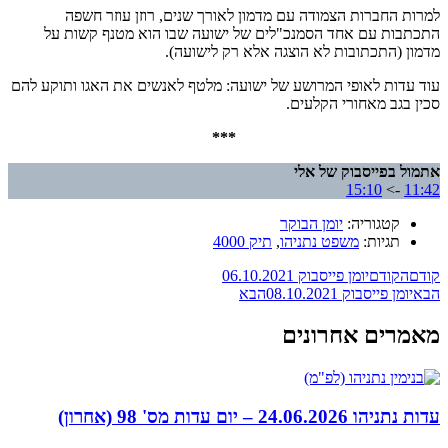
למרות החברות הצמודה עם מדמון לאורך שנים, רוזן עוזר חשפה
התכתבות עם אחד הסמנכ"לים של ישועה שבו הוא מטנף קשות על
מדמון (התכתובות לא הוצגה אלא רק לישועה).
עוד עדות לאופי המרושע של ישועה: מלטף לאנשים את האגו ותוקע להם
סכין בגב מאחורי הקלעים.
***
אתמול בפייסבוק של אלי
15:10
->
11:42
קטגוריה:
יומן הבוקר
תגיות:
משפט נתניהו
,
תיק 4000
קודם
הקודם
יומן פייסבוק 06.10.2021
הבא
יומן פייסבוק 08.10.2021
הבא
מאמרים אחרונים
עדות נתניהו 24.06.2026 – יום עדות מס' 98 (אחרון)