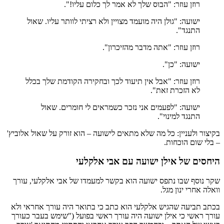
רוזן עוזר: "הבוס שלך לא אמר לך כלום עליו!".
ישועה: "גולן היה מועמד מצויין ולא רציתי לוותר עליו. שאול
התנגד".
רוזן עוזר: "אתה מדבר מהזיכרון".
ישועה: "כן".
רוזן עוזר: "אבל אין תיעוד לכך ובחקירה הקודמת שלך בכלל
לא הזכרת זאת".
ישועה: "לפעמים אני נזכר כשמראים לי חומרים. שאול
התנגד למינוי".
בקיצור ולעניין: כל מה שלא מתאים לישועה – הוא זורק על שאול אלוביץ'
– בלי שום הוכחות.
היחסים של אילן ישועה עם אבי אלקלעי
שקר נוסף שבו נתפס ישועה הוא בקשר למעמדו של אבי אלקלעי, עורך
וואלה אחרי ינון מגל.
בכתב תביעה שהגיש אלקלעי הוא כתב כי בתואר היה עורך אחראי ולא
עורך ראשי כי אילן ישועה היה עורך ראשי בפועל ("שימש בעבר כעורך