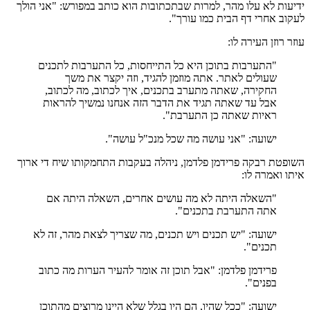
ידיעות לא עלו מהר, למרות שבתכתובות הוא כותב במפורש: "אני הולך
לעקוב אחרי דף הבית כמו עורך".
עוזר רוזן העירה לו:
"התערבות בתוכן היא כל התייחסות, כל התערבות לתכנים
שעולים לאתר. אתה מוזמן להגיד, וזה יקצר את משך
החקירה, שאתה מתערב בתכנים, איך לכתוב, מה לכתוב,
אבל עד שאתה תגיד את הדבר הזה אנחנו נמשיך להראות
ראיות שאתה כן התערבת".
ישועה: "אני עושה מה שכל מנכ"ל עושה".
השופטת רבקה פרידמן פלדמן, ניהלה בעקבות התחמקותו שיח די ארוך
איתו ואמרה לו:
"השאלה היתה לא מה עושים אחרים, השאלה היתה אם
אתה התערבת בתכנים".
ישועה: "יש תכנים ויש תכנים, מה שצריך לצאת מהר, זה לא
תכנים".
פרידמן פלדמן: "אבל תוכן זה אומר להעיר הערות מה כתוב
בפנים".
ישועה: "ככל שהיו, הם היו בגלל שלא היינו מרוצים מהתוכן