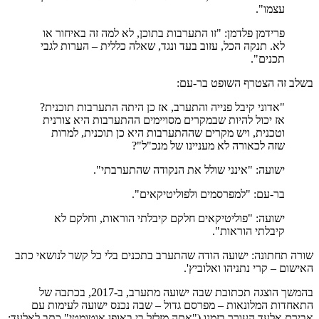
עצמו".
פרידמן פלדמן: "זו התערבות בתוכן, לא למה זה באיחור או
לא. תנקה הכל, עזוב בעד ונגד, שאלה כללית – הערות לגבי
תכנים".
בשלב זה הצטרף השופט בר-עם:
"אדוני קיבל פנייה והתערב, אז כן היתה התערבות תוכנית?
אז יכול להיות שבמקרים מסויימים ההתערבות היא צורנית
וטכנית, ויש מקרים שההתערבות היא כן תוכנית, למרות
שזה לכאורה לא מעניינו של מנכ"ל"?
ישועה: "אינני שולל את הנקודה שהתערבתי".
בר-עם: "למפרסמים ולפוליטיקאים".
ישועה: "פוליטיקאים חלקם קיבלתי הוראות, וחלקם לא
קיבלתי הוראות".
שורה תחתונה: ישועה הודה שהתערב בתכנים בלי כל קשר לנושאי כתב
האישום – קרי נתניהו ואלוביץ'.
בהמשך הוצגה תכתובת שבה ישועה מתערב, ב-2017, בכתבה של
התאחדות המלונאות – מפרסם גדול – שבה נכנס ישועה לעימות עם
אבירם אלעד העורך בזמנו ("אתה מזלזל בי באופן אוטומטי" כתב לאלעד;