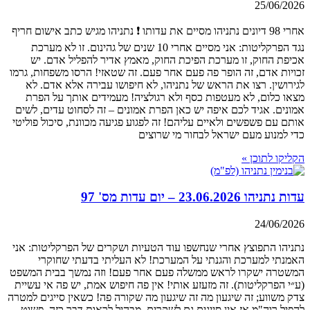
25/06/2026
אחרי 98 דיונים נתניהו מסיים את עדותו ❗ נתניהו מגיש כתב אישום חריף
נגד הפרקליטות: אני מסיים אחרי 10 שנים של גהינום. זו לא מערכת
אכיפת החוק, זו מערכת הפיכת החוק, מאמץ אדיר להפליל אדם. יש
זכויות אדם, זה הופר פה פעם אחר פעם. זה שטאזי! הרסו משפחות, גרמו
לגירושין. רצו את הראש של נתניהו, לא חיפושו עבירה אלא אדם. לא
מצאו כלום, לא מעטפות כסף ולא רגולציה! מעמידים אותך על הפרת
אמונים. אגיד לכם איפה יש כאן הפרת אמונים – זה לסחוט עדים, לשים
אותם עם פשפשים ולאיים עליהם! זה לפגוע פגיעה מכוונת, סיכול פוליטי
כדי למנוע מעם ישראל לבחור מי שרוצים
הקליקו לתוכן »
עדות נתניהו 23.06.2026 – יום עדות מס' 97
24/06/2026
נתניהו התפוצץ אחרי שנחשפו עוד הטעיות ושקרים של הפרקליטות: אני
האמנתי למערכת והגנתי על המערכת! לא העליתי בדעתי שחוקרי
המשטרה ישקרו לראש ממשלה פעם אחר פעם! וזה נמשך בבית המשפט
(ע״י הפרקליטות). זה מזעזע אותי! אין פה חיפוש אמת, יש פה אי עשיית
צדק משווע; זה שיגעון מה זה שיגעון מה שקורה פה! כשאין סייגים למטרה
להפיל רוה"מ אז אין סייגים גם לשקרים. מבהיל לראות דבר כזה. פשוט