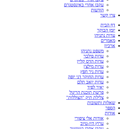
עקבו אחרי באינסטגרם
הודעות
צרו קשר
דף הבית
יומן הבוקר
עדות נתניהו
מאמרים
ארכיון
משפט נתניהו
עדות פילבר
עדות הדס קליין
עדות מילצ'ן
עדות ניר חפץ
עדות החוקר דני יופה
עדות יואב תלם
יאיר לפיד
פרשת תוכנת הריגול
צלילת תיק "הצוללות"
שאלות ותשובות
הספר
אודות
אודות אלי ציפורי
ערוץ היו-טיוב
עקבו אחרי בטוויטר