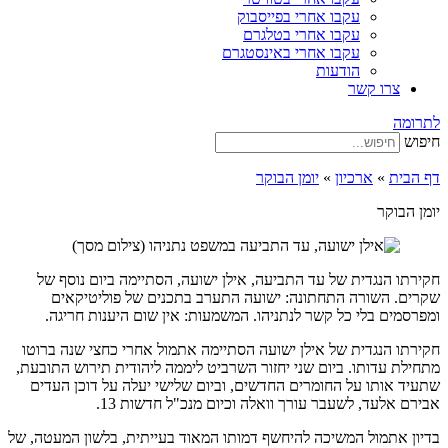
עקבו אחרי בפייסבוק
עקבו אחרי בטלגרם
עקבו אחרי באינסטגרם
הודעות
צרו קשר
לתרומה
חיפוש
דף הבית
»
ארכיון
»
יומן הבוקר
יומן הבוקר
חקירתו הנגדית של עד התביעה, אילן ישועה, הסתיימה ביום נוסף של
שקרים. השורה התחתונה: ישועה התערב בתכנים של פוליטיקאים
ומפרסמים בלי כל קשר לנתניהו. המשמעות: אין שום היענות חריגה.
חקירתו הנגדית של אילן ישועה הסתיימה אתמול אחרי כחצי שנה ברוטו
מתחילת עדותו. ביום שני יחזור השרביט ליממה ליהודית תירוש התובעת,
שתעיד אותו על החומרים החדשים, וביום שלישי יעלה על דוכן העדים
אבירם אלעד, לשעבר עורך וואלה וכיום מנכ"ל חדשות 13.
בדיון אתמול המשיכה להיחשף דמותו המאוד בעייתית, בלשון המעטה, של