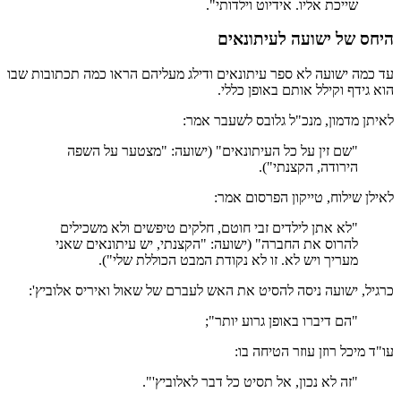
שייכת אליו. אידיוט וילדותי".
היחס של ישועה לעיתונאים
עד כמה ישועה לא ספר עיתונאים ודילג מעליהם הראו כמה תכתובות שבו
הוא גידף וקילל אותם באופן כללי.
לאיתן מדמון, מנכ"ל גלובס לשעבר אמר:
"שם זין על כל העיתונאים" (ישועה: "מצטער על השפה
הירודה, הקצנתי").
לאילן שילוח, טייקון הפרסום אמר:
"לא אתן לילדים זבי חוטם, חלקים טיפשים ולא משכילים
להרוס את החברה" (ישועה: "הקצנתי, יש עיתונאים שאני
מעריך ויש לא. זו לא נקודת המבט הכוללת שלי").
כרגיל, ישועה ניסה להסיט את האש לעברם של שאול ואיריס אלוביץ':
"הם דיברו באופן גרוע יותר";
עו"ד מיכל רוזן עוזר הטיחה בו:
"זה לא נכון, אל תסיט כל דבר לאלוביץ'".