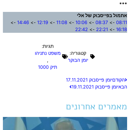
ול בפייסבוק של אלי
->
14:46
->
12:19
->
11:08
->
10:06
->
08:37
->
08
22:42
->
22:21
->
16
תגיות:
קטגוריה:
משפט נתניהו
יומן הבוקר
,
תיק 1000
ודם
יומן פייסבוק 17.11.2021
א
יומן פייסבוק 19.11.2021
מרים אחרונים