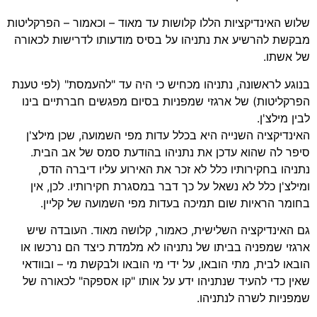
ש האינדיקציות הללו קלושות עד מאוד – וכאמור – הפרקליטות
שת להרשיע את נתניהו על בסיס מודעותו לדרישות לכאורה
אשתו.
גע לראשונה, נתניהו מכחיש כי היה עד "להעמסת" (לפי טענת
קליטות) של ארגזי שמפניות בסיום מפגשים חברתיים בינו
 מילצ'ן.
נדיקציה השנייה היא בכלל עדות מפי השמועה, שכן מילצ'ן
ר לה שהוא עדכן את נתניהו בהודעת סמס של אב הבית.
יהו בחקירותיו כלל לא זכר את האירוע עליו דיברה הדס,
לצ'ן כלל לא נשאל על כך דבר במסגרת חקירותיו. לכן, אין
מר הראיות שום תמיכה בעדות מפי השמועה של קליין.
האינדיקציה השלישית, כאמור, קלושה מאוד. העובדה שיש
זי שמפניה בביתו של נתניהו לא מלמדת כיצד הם נרכשו או
או לבית, מתי הובאו, על ידי מי הובאו ולבקשת מי – ובוודאי
ן כדי להעיד שנתניהו ידע על אותו "קו אספקה" לכאורה של
ניות לשרה לנתניהו.