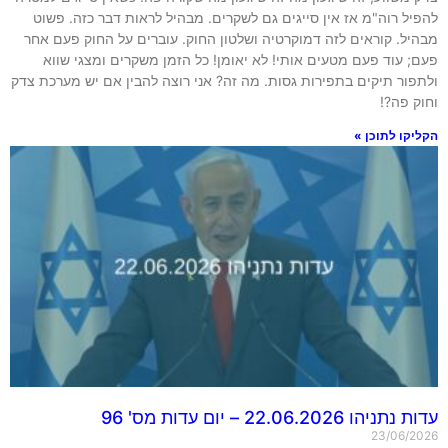
ל רוה"מ אז אין סייגים גם לשקרים. מבהיל לראות דבר כזה. פשוט
יל. קוראים לזה דמוקרטיה ושלטון החוק. עוברים על החוק פעם אחר
 עוד פעם מטעים אותי! לא יאומן! כל הזמן משקרים ומצגי שווא
פור תיקים בתפירות גסות. מה זה? אני רוצה להבין אם יש מערכת צדק
 פה?!
קו לתוכן »
הו 22.06.2026 – יום עדות מס' 96
23/06/2