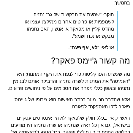
שך:
חוקר: "שמעת את הבקשות של גב' נתניהו
לשמפניות או פריטים אחרים ממילצ'ן עצמו או
מהדס קליין או מפאקר או אנשיו, האם נתניהו
מבקש או נכח ושמע".
אזולאי:
"לא, אף פעם".
 קשור ג'יימס פאקר?
שעשתה הפרקליטות כדי לנפח את היקף המתנות; היא
מיסה" את המתנות לשרה נתניהו והדביקה אותם לבנימין
יהו ובאופן כללי ניפחה את הסכומים על פי ניחושים פרועים.
 שהדבר הכי מוזר בכתב האישום הוא צירופו של ג'יימס
ר ל"קו האספקה" לכאורה.
ית, אין בכלל חולק שלפאקר לא היו אינטרסים עסקיים
ראל, וגם אין כל ראיה שנתניהו או שרה נתניהו היו מודעים
וקה הפנימית בין מילצ'ן ופאקר, בכל הנוגע לבקשותיה של