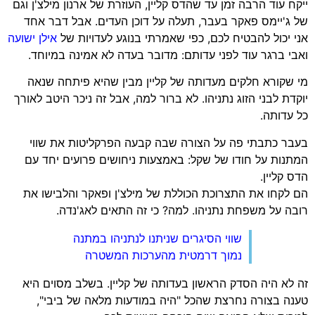
ח עוד הרבה זמן עד שהדס קליין, העוזרת של ארנון מילצ'ן וגם
ג'יימס פאקר בעבר, תעלה על דוכן העדים. אבל דבר אחד
 יכול להבטיח לכם, כפי שאמרתי בנוגע לעדויות של
אילן ישועה
י ברגר עוד לפני עדותם: מדובר בעדה לא אמינה במיוחד.
שקורא חלקים מעדותה של קליין מבין שהיא פיתחה שנאה
דת לבני הזוג נתניהו. לא ברור למה, אבל זה ניכר היטב לאורך
עדותה.
ר כתבתי פה על הצורה שבה קבעה הפרקליטות את שווי
נות על חודו של שקל: באמצעות ניחושים פרועים יחד עם
 קליין.
לקחו את התצרוכת הכוללת של מילצ'ן ופאקר והלבישו את
ה על משפחת נתניהו. למה? כי זה התאים לאג'נדה.
שווי הסיגרים שניתנו לנתניהו במתנה
נמוך דרמטית מהערכות המשטרה
לא היה הסדק הראשון בעדותה של קליין. בשלב מסוים היא
ה בצורה נחרצת שהכל "היה במודעות מלאה של ביבי",