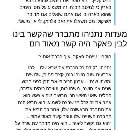
הדס קליין: "הוא סופר את הימים שהוא נמצא
בארץ כי למיטב הבנתי זה משפיע על מס' הימים
שהוא בארה"ב. אם אתם שואלים אם מדובר
משיקולי מס תשאלו את זאב פלדמן. לי אין מושג".
דות נתניהו מתברר שהקשר בינו
ין פאקר היה קשר מאוד חם
חוקר: "ג'יימס פאקר. איך הכרת אותו?"
נתניהו: "קודם כל הכרתי את אבא שלו… לפני
ארבעים שנה משהו כזה, קצת פחות, שלושים
ומשהו שנה…. ארנון הכיר לי את הבן לפני חמש
שנים אני חושב, משהו כזה, ונוצרה כימיה אדירה,
החליט שאני האיש הכי מרשים שהוא פגש הוא
אמר את זה לכל מי שרצה לשמוע. הוא הביא הנה
את החברה הראשונה שלו, אחר כך הביא את
החברה השנייה שלו ונוצר קשר מאוד עמוק…
"הוא גם נקשר ליאיר… הוא היה מדבר עם שרה על