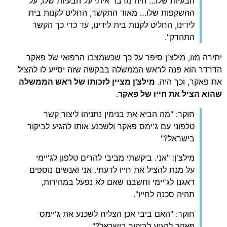
הבעיות שלו… היה מדבר איתי על הבעיות שלו, על
ההשקפות שלו… מאוד התקשר, החליט לקנות בית
לידינו, החליט לקנות בית לידינו, עד כדי כך הקשר
התהדק".
רה מזו, מילצ'ן סיפר על כך שכשמצבו הרפואי של פאקר
דר הוא פנה לראש הממשלה בבקשה שזה יסייע לו להציל
פאקר, וכך היה.
מילצ'ן מציין לזכותו של ראש הממשלה
א הציל את חייו של פאקר
.
חוקר: "מה הביא את בנימין נתניהו ליצור קשר
טלפוני עם ג'ימס פאקר ולשכנע אותו להגיע לביקור
בישראל?"
מילצ'ן: "אני. ביקשתי מביבי להרים טלפון לג'יימי
על מנת להציל את חייו לדעתי. אני ואנשים נוספים
דאגנו לג'יימי וחשבנו שאם לא נפעל במהירות,
תהיה סכנה לחייו".
חוקר: "האם ביבי אכן הצליח לשכנע את ג'יימס
פאקר להגיע לביקור בישראל?"