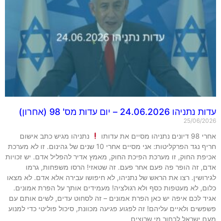
 24.06.2026 – יום עדות מס' 98 (אחרון)
25/06/
מסיים את עדותו
נתניהו מגיש כתב אישום
חריף נגד הפרקליטות: אני מסיים אחרי 10 שנים של גהינום. זו לא מערכת
פת החוק, זו מערכת הפיכת החוק, מאמץ אדיר להפליל אדם. יש זכויות
, זה הופר פה פעם אחר פעם. זה שטאזי! הרסו משפחות, גרמו
ושין. רצו את הראש של נתניהו, לא חיפושו עבירה אלא אדם. לא מצאו
ם, לא מעטפות כסף ולא רגולציה! מעמידים אותך על הפרת אמונים.
ד לכם איפה יש כאן הפרת אמונים – זה לסחוט עדים, לשים אותם עם
ים ולאיים עליהם! זה לפגוע פגיעה מכוונת, סיכול פוליטי כדי למנוע
 ישראל לבחור מי שרוצים