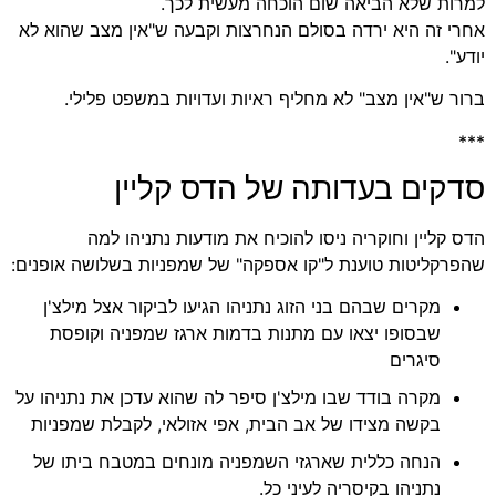
ות שלא הביאה שום הוכחה מעשית לכך.
י זה היא ירדה בסולם הנחרצות וקבעה ש"אין מצב שהוא לא
".
ר ש"אין מצב" לא מחליף ראיות ועדויות במשפט פלילי.
קים בעדותה של הדס קליין
 קליין וחוקריה ניסו להוכיח את מודעות נתניהו למה
רקליטות טוענת ל"קו אספקה" של שמפניות בשלושה אופנים:
מקרים שבהם בני הזוג נתניהו הגיעו לביקור אצל מילצ'ן
שבסופו יצאו עם מתנות בדמות ארגז שמפניה וקופסת
סיגרים
מקרה בודד שבו מילצ'ן סיפר לה שהוא עדכן את נתניהו על
בקשה מצידו של אב הבית, אפי אזולאי, לקבלת שמפניות
הנחה כללית שארגזי השמפניה מונחים במטבח ביתו של
נתניהו בקיסריה לעיני כל.