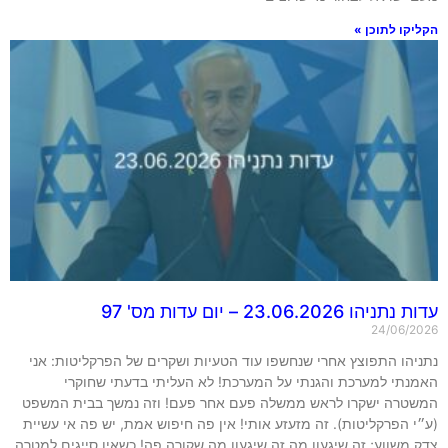
קו לתוכן »
הו 23.06.2026 – יום עדות מס' 97
24/06/2
יהו התפוצץ אחרי שנחשפו עוד הטעיות ושקרים של הפרקליטות: אני
נתי למערכת והגנתי על המערכת! לא העליתי בדעתי שחוקרי
טרה ישקרו לראש ממשלה פעם אחר פעם! וזה נמשך בבית המשפט
 הפרקליטות). זה מזעזע אותי! אין פה חיפוש אמת, יש פה אי עשיית
משווע; זה שיגעון מה זה שיגעון מה שקורה פה! כשאין סייגים למטרה