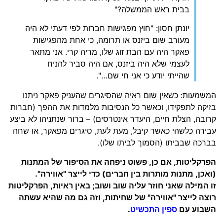
בבית ראש הממשלה?"
יונתן חסון: "חוץ מפגישות חברות לפי דעתי לא היה
מעורב שום ביזנס או תרומה, כי אחת מהפגישות
פאקר היה עם הבת זוג שלו, מריה קרי. אני מתאר
לעצמי שלא היה ביזנס, אם היה סביר להניח
שהייתי יודע כי אני חי שם…".
מעות: כשאין שום ראיה שהסיגרים שהעניק פאקר ניתנו
קה לתפקידו, וכאשר כל הנסיבות מלמדות את ההפך (חברות
בה, הצלת חיים, היעדר אינטרסים) – ברור שנתניהו לא ביצע
רה כלשהי כאשר קיבל, מעת לעת, סיגרים מפאקר, או שחה
כה שבביתו (הסמוך לביתו שלו).
קליטות, אם כן, פשוט ניפחה את הסיפור של המתנות
כן, מתנות מותרות בין חברים) כדי לייצר "אווירה".
המילה שאני חוזר עליה שוב ושוב; באין ראיות, הפרקליטות
ה לייצר "אווירה" של שחיתות, וזה גם מה שהיא עשתה
וע עם
ספין התכשיט
.