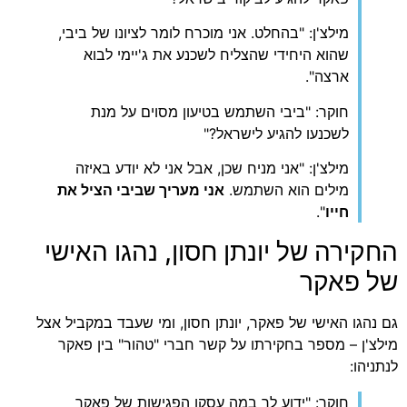
מילצ'ן: "בהחלט. אני מוכרח לומר לציונו של ביבי,
שהוא היחידי שהצליח לשכנע את ג'יימי לבוא
ארצה".
חוקר: "ביבי השתמש בטיעון מסוים על מנת
לשכנעו להגיע לישראל?"
מילצ'ן: "אני מניח שכן, אבל אני לא יודע באיזה
מילים הוא השתמש.
אני מעריך שביבי הציל את
חייו
".
קירה של יונתן חסון, נהגו האישי
 פאקר
נהגו האישי של פאקר, יונתן חסון, ומי שעבד במקביל אצל
צ'ן – מספר בחקירתו על קשר חברי "טהור" בין פאקר
יהו:
חוקר: "ידוע לך במה עסקו הפגישות של פאקר