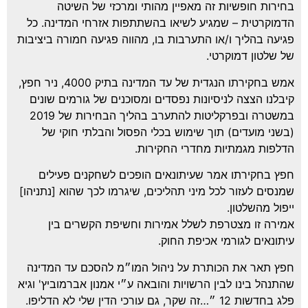
ירות חופשיות זה מאפיין מהותי ומרכזי של השיטה
מוקרטית – שמגיע לשיאו בהשתתפות אזרחי המדינה. כל
יעה בהליך ו/או התערבות בו, מהווה פגיעה חמורה ביציבות
 שלטון דמוקרטי.
אמש בחקירתו הנגדית של עד המדינה בתיק 4000, ניר חפץ,
בלנו הצצה לניסיונות נפסדים ומסוכנים של גורמים שונים
במשטרה ובפרקליטות להתערב בהליך הבחירות של 2019
שני מועדים) תוך שימוש בכלי הפסול והבלתי חוקי של
לפות מגמתיות מחדרי החקירות.
ץ בחקירתו אמר שעיתונאים הופכים לשחקנים פעילים
נסים לעזור לכל מיני תהליכים, שיגרמו לכך שהוא [נתניהו]
פול מהשלטון.
ירה זו מצטרפת לשלל אמירות וחשיפת הקשרים בין
תונאים לגורמי אכיפת החוק.
ץ תאר את הכותרת על ניהול המו״מ להסכם עד המדינה
תנהל בינו לבין הרשויות והובאה ע״י אמנון אברמוביץ' וגיא
פלג בחדשות 12 ״…זה שקר, גם עורכי הדין שלי לא הדליפו.