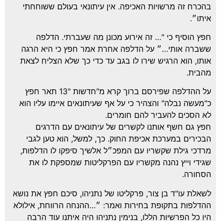
כרח זה מרשויות האכיפה. אין עיתונאי בעולם ששוחחתי
תו״.
ץ הוסיף כי "… זה אירוע מכונן מה שעברתי. הדלפה
ברה אותי…״ על הדלפה אחרת אמר חפץ כי היא הרגה
תו, הוא הרגיש שירו לו בגב עד כדי כך שלא הצליח לצאת
בית.
על ההדלפה שפירסם ברוך קרא מ"חדשות "13 תאר חפץ
מעשה נבלה" והצהיר כי על אף שעיתונאים איימו עליו הוא
 הסכים להעביר להם חומרים.
ץ גם חשף אותנו לקשרים של עיתונאים עם הדרגים
כירים במערכת אכיפת החוק. כך, למשל, הוא טען לגבי
דכי גילת שקשריו עם המפכ״ל אלשיך סיפקו לו הדלפות,
ידי וייץ נהנה מקשריו עם הפרקליטות שמספקת לו את
חורה.
אלת עו"ד בן צור, פרקליטו של נתניהו, סיכם חפץ את נושא
דלפות בתקופת בחירות ואמר: ״…ההנחה הרווחת, אילולא
ו כל הפרשיות הללו, בנימין נתניהו היה איתנו עוד הרבה