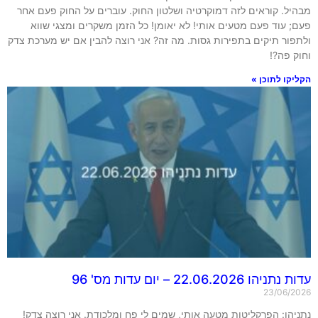
יל. קוראים לזה דמוקרטיה ושלטון החוק. עוברים על החוק פעם אחר
 עוד פעם מטעים אותי! לא יאומן! כל הזמן משקרים ומצגי שווא
פור תיקים בתפירות גסות. מה זה? אני רוצה להבין אם יש מערכת צדק
 פה?!
קו לתוכן »
הו 22.06.2026 – יום עדות מס' 96
23/06/2
הו: הפרקליטות מטעה אותי, שמים לי פח ומלכודת. אני רוצה צדק!