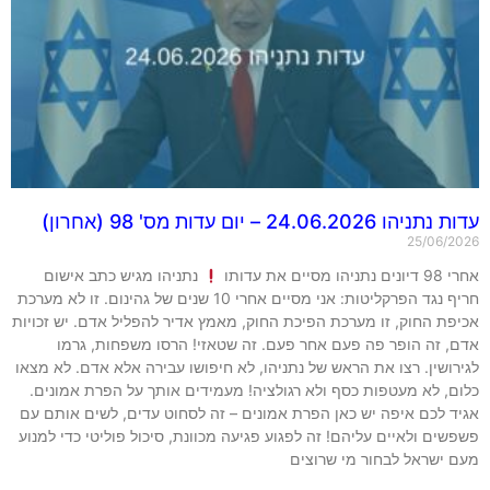
 24.06.2026 – יום עדות מס' 98 (אחרון)
25/06/
מסיים את עדותו
נתניהו מגיש כתב אישום
חריף נגד הפרקליטות: אני מסיים אחרי 10 שנים של גהינום. זו לא מערכת
פת החוק, זו מערכת הפיכת החוק, מאמץ אדיר להפליל אדם. יש זכויות
, זה הופר פה פעם אחר פעם. זה שטאזי! הרסו משפחות, גרמו
ושין. רצו את הראש של נתניהו, לא חיפושו עבירה אלא אדם. לא מצאו
ם, לא מעטפות כסף ולא רגולציה! מעמידים אותך על הפרת אמונים.
ד לכם איפה יש כאן הפרת אמונים – זה לסחוט עדים, לשים אותם עם
ים ולאיים עליהם! זה לפגוע פגיעה מכוונת, סיכול פוליטי כדי למנוע
 ישראל לבחור מי שרוצים