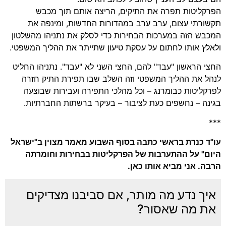
קליטות תפרה את התיקים, הריצה אותם תוך מכבש
ורתי עצום, ערב ערב במהדורות החדשות, ומינפה את
בש הזה במערכות הבחירות כדי לסלק את נתניהו מהשלטון
לץ אותו לחתום על עסקת טיעון שתייתר את ההליך המשפטי.
י הראשון "עבד" להם, החצי השני לא "עבד". נתניהו החליט
ל את ההליך המשפטי וזה השלב שבו תפירת התיק חזרה
קליטות כבומרנג – וכל מהלכי התפירה ועבירות שבוצעה
נה – נחשפים כעת לציבור – בעיקר ברשתות החברתיות.
ד כנרת בראשי כתבה בסוף השבוע מאמר מצוין ב"ישראל
ם" על ההתערבות של הפרקליטות בבחירות וחומרתה
ה. אני מביא אותו כאן.
יך נדע מה מותר, אם סביבנו מצדיקים
ת מה שאסור?