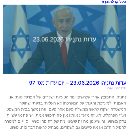
קו לתוכן »
הו 23.06.2026 – יום עדות מס' 97
24/06/2
יהו התפוצץ אחרי שנחשפו עוד הטעיות ושקרים של הפרקליטות: אני
נתי למערכת והגנתי על המערכת! לא העליתי בדעתי שחוקרי
טרה ישקרו לראש ממשלה פעם אחר פעם! וזה נמשך בבית המשפט
 הפרקליטות). זה מזעזע אותי! אין פה חיפוש אמת, יש פה אי עשיית
משווע; זה שיגעון מה זה שיגעון מה שקורה פה! כשאין סייגים למטרה
ל רוה"מ אז אין סייגים גם לשקרים. מבהיל לראות דבר כזה. פשוט