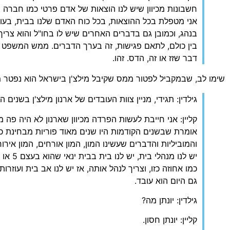
חשבונות מכיוון שיש לנו הוצאות של אדם פרטי כמו חברה ב
אני מטפלת בכל ההוצאות, בכל כוח האדם שלנו בבית, בעוב
בנהג, וכמובן גם בדברים האחרים שיש לו בחו"ל והוא צרי
בין כולם, לתאם פגישות, זה בערך הדברים. ממש המשפט ע
דבר שזז או זה, הדס. זהו.
שימו לב, שבמקביל לפטור ממס שקיבל מילצ'ן בישראל הוא נפטר מ
גילדין: תגידי, מניין צוות העובדים של ארנון מילצ'ן בשנים
קליין: אני חייבת לעשות הפרדה מכיוון שארנון לא היה פה 
אומרת שבשנים הקודמות היו שנים מאוד פוריות מבחינת כ
והמוביליות והדברים שעשינו המון, המון אורחים, המון אירוחי
כמו אחוזה כזו, וצריך לנהל אותה, אז יש לנו אב בית ועוזרות 
גם היום הוא עובד.
גילדין: יונתן מה?
קליין: יונתן חסון.