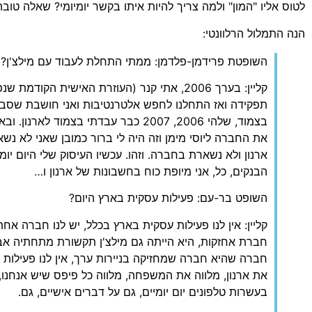
לטוס אליו "המון" ולמה צריך להיות איתו בקשר יומיומי? שאלה טובה
הנה התמלול הרלוונטי:
השופטת פרידמן-פלדמן: ממתי התחלת לעבוד עם מילצ'ן?
קליין: בערך 2006, אתי קנר (העוזרת האישית הקו
את החברה ליוסי מימן וזה היה לי ברור כמובן שאני לא נ
ארנון ולא נשארת בחברה. וזהו. עכשיו העיסוק שלי היום יומי
הבנקים, כל, אני מיופת כוח בחשבונות של ארנון ו…
השופט בר-עם: פעילות עסקית בארץ היום?
קליין: אין לנו פעילות עסקית בארץ בכלל, יש לנו חברה א
חברת אחזקות, היא הייתה גם מילצ'ן תקשורת מתחתיה אב
חברה שהיא חברה שמחזיקה בניירות ערך, אין לנו פעילות 
את ארנון, מלווה את המשפחה, מלווה כל פיפס שיש אנחנו,
בעשרות טלפונים יום יומיים, גם על דברים אישיים, גם.