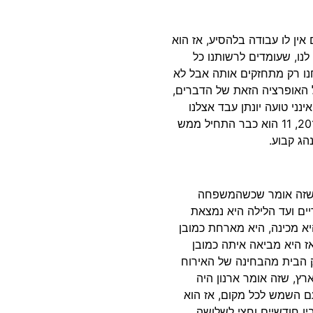
 אין לו עבודה בלהסיע, אז הוא
נו, שעומדים לרשותנו כל
ה בהרצליה, ברחוב הלל 4 שהיא אנחנו רק מתחזקים אותה אבל לא
ל האופרציה הזאת של הדברים,
ינני טועה יונתן עבד אצלנו
קודם כזמני ואחר כך הוא בשנת 2010 אם אני לא טועה, 2010, 11 הוא כבר התחיל ממש
הג קבוע.
ו, שזה אומר שכשהמשפחה
ים ועד הלילה היא נמצאת
א מכינה, היא מארחת כמובן
ז היא מביאה איתה כמובן
ק הבית מהבחינה של האירוח
רץ, שזה אומר ארנון היה
ם השמש לכל מקום, אז הוא
ין חודשיים וחצי לשלושה,