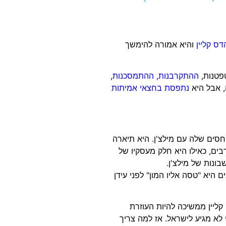
ס קליין
והיא אמורה להימשך
טפטנות,
ההתקרבנות, ההתמסכנות
,
ה, אבל היא
נתפסת בחצאי אמיתות
סים שלה עם מילצ'ן. היא תיארה
ם, כאילו היא חלק מעסקיו של
ונות של מילצ'ן.
מרה שאחרי שמילצ'ן החליט לא לבקר בישראל מזה 6 שנים היא "טסה אליו המון" לפני עידן
קליין ממשיכה להיות העוזרת
 לא מגיע לישראל. אז למה צריך