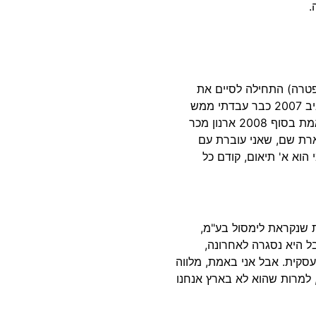
.
דמת שנפטרה) התחילה לסיים את
תפקידה ואז התחלנו לחפש אלטרנטיבות ואני חושבת שסביב 2007 כבר עבדתי ממש
בצמוד, שלהי 2006, 2007 כבר עבדתי בצמוד לארנון. ובאמת בסוף 2008 ארנון מכר
שארת שם, שאני עוברת עם
 הוא א' תיאום, קודם כל
חת שנקראת לימסול בע"מ,
ל היא נסגרה לאחרונה,
עסקית. אבל אני באמת, מלווה
 למרות שהוא לא בארץ אנחנו