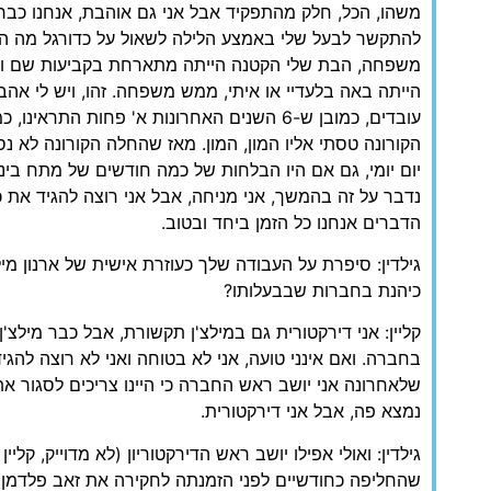
משהו, הכל, חלק מהתפקיד אבל אני גם אוהבת, אנחנו כב
להתקשר לבעל שלי באמצע הלילה לשאול על כדורגל מה ה
משפחה, הבת שלי הקטנה הייתה מתארחת בקביעות שם וכ
הייתה באה בלעדיי או איתי, ממש משפחה. זהו, ויש לי אהבה 
עובדים, כמובן ש-6 השנים האחרונות א' פחות התרא
הקורונה טסתי אליו המון, המון. מאז שהחלה הקורונה לא נ
יום יומי, גם אם היו הבלחות של כמה חודשים של מתח בינינ
נדבר על זה בהמשך, אני מניחה, אבל אני רוצה להגיד את
הדברים אנחנו כל הזמן ביחד ובטוב.
גילדין: סיפרת על העבודה שלך כעוזרת אישית של ארנון מיל
כיהנת בחברות שבבעלותו?
קליין: אני דירקטורית גם במילצ'ן תקשורת, אבל כבר מילצ'
בחברה. ואם אינני טועה, אני לא בטוחה ואני לא רוצה להגי
שלאחרונה אני יושב ראש החברה כי היינו צריכים לסגור את
נמצא פה, אבל אני דירקטורית.
גילדין: ואולי אפילו יושב ראש הדירקטוריון (לא מדוייק, קליי
שהחליפה כחודשיים לפני הזמנתה לחקירה את זאב פלדמן)