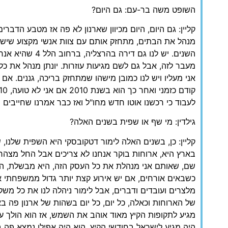
השופט משה בר-עם: גם היום?
קליין: גם היום, היום מכיוון שארנון לא פה אז מטבע הדברים
מנהל את הבתים, מתחזק אותם עם צוות אנשי מקצוע שיש ל
השנים. יש לנו גם דיר
מעבר לזה, אבל גם לשם מגיעות עוזרות. יונתן מנהל את כ
אני מעליו ויש לנו כמובן מישהו שמתחזק בריכה, גננים. אם א
לעבוד כי רכשנו אוטו חדש מחו"ל ואז כבר אמרנו שחייבים נ
גילדין: מי שף או שפית בשנים האלה?
קליין: כן, בשנים האלה לימור דטקובסקי היא השפית שלנ
בארץ היא, ארוחות בוקר אנחנו לא צריכים אבל החל מצהרי
שם, שאותם אני מנהלת את כל העסק הזה, היא מבשלת, הי
כשבאים אורחים, אם יש אירוע קצת יותר גדול ממשפחתי א
מלצרים ועובדים ודברים, אבל לימור ניהלה לנו את כל מש
של הארוחות וכאלה, כל יום, כל יום בשהות של ארנון פה בא
מגיע לתקופות הקיץ מאוד אוהב את השמש, אז הוא הולך ע
היה מגיע לישראל בחודשי הקיץ, הוא היה אפילו נמצא פה ב