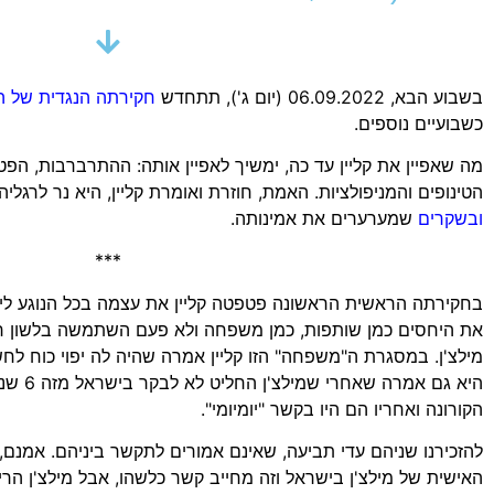
בשבוע הבא, 06.09.2022 (יום ג'), תתחדש
חקירתה הנגדית של הד
כשבועיים נוספים.
מה שאפיין את קליין עד כה, ימשיך לאפיין אותה: ההתרברבות, הפ
הטינופים והמניפולציות. האמת, חוזרת ואומרת קליין, היא נר לרגלי
ובשקרים
שמערערים את אמינותה.
***
בחקירתה הראשית הראשונה פטפטה קליין את עצמה בכל הנוגע ליח
את היחסים כמן שותפות, כמן משפחה ולא פעם השתמשה בלשון רבי
מילצ'ן. במסגרת ה"משפחה" הזו קליין אמרה שהיה לה יפוי כוח לחשב
היא גם א
הקורונה ואחריו הם היו בקשר "יומיומי".
להזכירנו שניהם עדי תביעה, שאינם אמורים לתקשר ביניהם. אמנם, 
האישית של מילצ'ן בישראל וזה מחייב קשר כלשהו, אבל מילצ'ן הרי