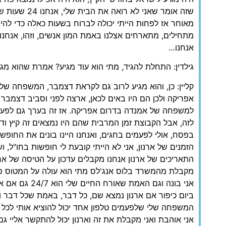
שזה אומר שאני לא 
מאוחר אז לפחות הייתי יכולה לברוח בשעות כאלה כדי להי
מתחילים, מתארחים אצלנו באמת המון אנשים, וזהו, אנחנו
אנחנו…
גילדין: התחלת להגיד, מתי הוא עוד מגיע? אמרת שהוא מגי
קליין: כן, והוא מגיע לרוב גם לקראת דצמבר, המשפחה של 
אפריקה ולכן הם היו באים לכאן, ארצה לפני וסביב דצמבר 
למשפחה של אמנדה בדרום אפריקה. אז זה בערך גם לפעמי
לזה, אבל הקבוצת זמן המרבית שהם היו נמצאים זה קיץ ו
בפסח, אולי לפעמים בחגים, ואנחנו היינו בונים את החופשי
הזמנים של ארנון, אני לא הייתי קובעת לי חופשות בחו"ל, ו
התאריכים של ארנון אנחנו מקבלים עדכון על הטיסה של ארנ
מקבלת מהמשרד בלוס אנג'לס מתי הוא עולה על המטוס פה
אני בונה וגם האמת ש
ביום כיפור אם ארנון נמצא שם, כל דבר, באמת שכל דבר ו
המשפחה שלי שלפעמים טלפון אחד יכול להוציא אותי לכל
אני אוהבת ואני מקבלת את זה וארנון יכול להתקשר אליי ג