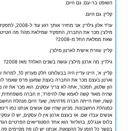
השופט בר-עם: גם היום.
קליין: גם היום.
עו"ד אלון גילדין: אנ
מילצ'ן מכר את החברה, התפקיד שמילאת מהו? מה הטייטל
שאת ממלאת החל מ-2008?
קליין: עוזרת אישית לארנון מילצ'ן.
גילדין: מה ארנון מילצ'ן עושה בשנים האלה? מאז 2008?
קליין: א', היינו עדיין
וארנון בעצם מכר את החברה בעצת שמעון פרס שאמר לו תמ
הון שלטון, תמכור, אתה לא צריך עסקים, הוא מכר את זה מה
שהיה מאוד קשה לאמא שלו להיפרד, זו חברה משפחתית, ה
קשה, זאת הייתה חברה מדהימה, שעד היום מנהלת החשבו
כמנהלת החשבונות. מכיוון שהיו שם אנשים אנחנו כמו דינו
אנשים עבדו שם. אז בעצם ארנון אין לו עסקים, יש לו עסקים
בלוס אנג'לס, בהוליווד הוא אחד הסטודיואים הפרטיים הגדול
בקשר כל הזמן על ההוצאות, אנחנו יש לנו פה מקיימים 