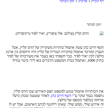
דף הבית
»
ארכיון
»
יומן הבוקר
יומן הבוקר
השף חיים כהן עשה אתמול כותרות משקריה של הדס קליין, אבל
העניין המרכזי אתמול בחקירה הנגדית של קליין היה היחסים בין ארנון
מילצ'ן לבין יאיר לפיד. כבר חשפתי כאן בעבר את מעורבותו של לפיד
בתיק 1000, ואתמול בבית המשפט הדברים באו לידי ביטוי בגדול
את הכותרות אתמול בנוגע למשפט תפס האירוע שבו הדס קליין
נתפסה בעוד שקר ע"י
השף חיים כהן
, לאחר שטענה שכהן בישל
ארוחה בבלפור מכספו של מילצ'ן.
זה אירוע שולי, ממש שולי, שאינו רלוונטי לכתב האישום, אבל יש לו