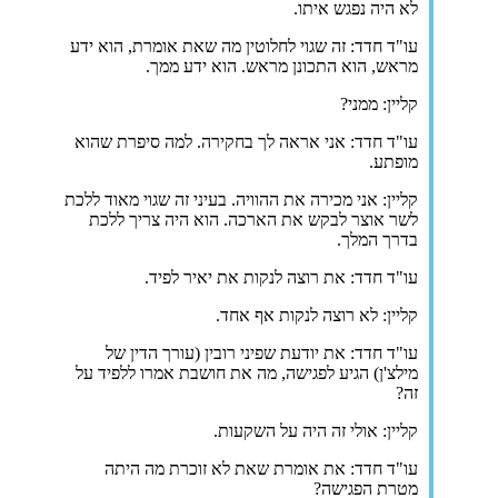
לא היה נפגש איתו.
עו"ד חדד: זה שגוי לחלוטין מה שאת אומרת, הוא ידע
מראש, הוא התכונן מראש. הוא ידע ממך.
קליין: ממני?
עו"ד חדד: אני אראה לך בחקירה. למה סיפרת שהוא
מופתע.
קליין: אני מכירה את ההוויה. בעיני זה שגוי מאוד ללכת
לשר אוצר לבקש את הארכה. הוא היה צריך ללכת
בדרך המלך.
עו"ד חדד: את רוצה לנקות את יאיר לפיד.
קליין: לא רוצה לנקות אף אחד.
עו"ד חדד: את יודעת שפיני רובין (עורך הדין של
מילצ'ן) הגיע לפגישה, מה את חושבת אמרו ללפיד על
זה?
קליין: אולי זה היה על השקעות.
עו"ד חדד: את אומרת שאת לא זוכרת מה היתה
מטרת הפגישה?