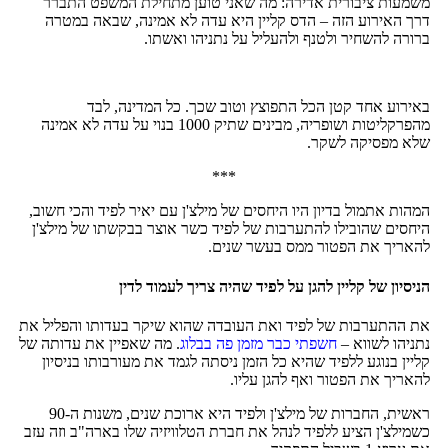
משמעות ציבורית אדירה: מה שאני טוען מתחילת המשפט התברר
דרך האירוע הזה – הדס קליין היא עדה לא אמינה, שבאה במטרה
ברורה להשחיר ולטנף ולהעליל על נתניהו ואשתו.
באירוע אחד קטן הכל התפוצץ וטוב שכך. כל המדינה, לבד
מהפרקליטות ושופריה, מבינים שתיק 1000 בנוי על עדה לא אמינה
שלא מפסיקה לשקר.
***
המהות אתמול בדיון היו היחסים של מילצ'ן עם יאיר לפיד והכי חשוב,
היחסים שהובילו להתערבות של לפיד כשר אוצר בבקשתו של מילצ'ן
להאריך את הפטור ממס בעשר שנים.
הניסיון של קליין להגן על לפיד שהיה צריך לעמוד לדין
את ההתערבות של לפיד ואת העובדה שהוא שיקר בעדותו והפליל את
נתניהו לשווא –
חשפתי כבר מזמן פה בבלוג
. מה שאפיין את עדותה של
קליין בנוגע ללפיד שהיא כל הזמן ניסתה לגמד את מעורבותו בניסיון
להאריך את הפטור ואף להגן עליו.
ראשית, החברות של מילצ'ן ולפיד היא ארוכת שנים, משנות ה-90
כשמילצ'ן הציע ללפיד לנהל את חברת הטלוויזיה שלו בארה"ב וזה עזב