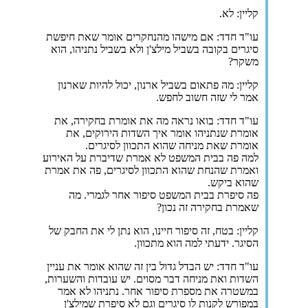
קליין: לא.
עו"ד חדד: אם מישהו מהנחקרים אומר שאת חיפשת
סיגרים בקובה בשביל מילצ'ן ולא בשביל נתניהו, הוא
משקר?
קליין: מה פתאום בשביל ארנון, יכול להיות שארנון
אמר לי שזה חשוב לחפש.
עו"ד חדד: בואו נראה מה את אומרת בחקירה, את
אומרת שנתניהו אומר איך השדות הירוקים, את
אומרת שאת מניחה שהוא התכוון לסיגרים.
למה פה בבית המשפט לא אמרת שדיברת על האירוע
ואמרת שהנחת שהוא התכוון לסיגרים, פה את אמרת
שהוא ביקש.
פה סיפרת בבית המשפט סיפור אחר לגמרי. מה
שאמרת בחקירה זה נכון?
קליין: בטח, זה סיפור חיינו, הוא נתן לי את החבק של
הסיגר. ידעתי למה הוא מתכוון.
עו"ד חדד: יש הבדל גדול בין זה שהוא אומר את עניין
השדות ואת מניחה דבר מסוים. יש עובדות והשערות,
במשטרה את מספרת סיפור אחר. נתניהו לא אמר
במפורש לקנות לו סיגרים וגם לא סיפרת שמילצ'ן