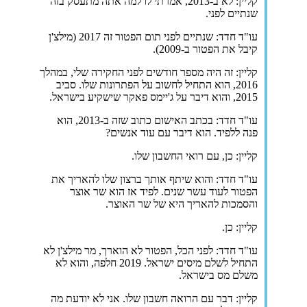
קליין: לא ב-2013, אמרתי לו למה אתה מתעסק בזה
שנתיים לפני.
עו"ד חדד: שנתיים לפני תום הפטור זה 2017 (מילצ'ן
קיבל את הפטור ב-2009).
קליין: זה היה מספר חודשים לפני החקירה שלי, במהלך
2016, הוא התחיל לחשוב על הפתרונות שלו. סביב
2015, והוא דיבר על ג'יימס פאקר שישקיע בישראל.
עו"ד חדד: בכתב האישום כתוב שזה ב-2013, הוא
פנה ללפיד. הוא דיבר עם עוד אנשים?
קליין: כן, עם רואי החשבון שלו.
עו"ד חדד: והוא שיתף אותך ברצון שלו להאריך את
הפטור לעוד עשר שנים. לפיד אז הוא שר אוצר
והסמכות להאריך היא של שר האוצר.
קליין: כן.
עו"ד חדד: לפני הכל, הפטור לא הוארך, מר מילצ'ן לא
התחיל לשלם מיסים ישראל. 2019 חלפה, והוא לא
משלם מס בישראל.
קליין: דבר עם הרואה חשבון שלו. אני לא יודעת מה