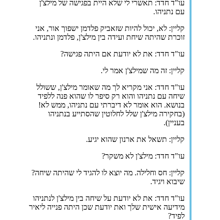
עו"ד חדד: תאשרי לי שלא היית בפגישה של מילצ'ן
עם נתניהו.
קליין: לא, יכול להיות שזאביק פלדמן ישפוך אור, אני
זוכרת שהיתה שיחת ועידה בין מילצ'ן, פלדמן ונתניהו.
עו"ד חדד: את לא יודעת אם היתה פגישה?
קליין: זה מה שמילצ'ן אמר לי.
עו"ד חדד: אני מקריא לך מה שאומר מילצ'ן, ששולל
שיחה עם נתניהו והוא רק סיפר לו שהוא פנה ללפיד
בנושא. הוא אומר לא דיברתי עם נתניהו, ממש לא!
(בחקירה מילצ'ן שלל לחלוטין שהסתייע בנתניהו
בעניין).
קליין: תשאל את ארנון שהוא יגיע.
עו"ד חדד: מילצ'ן לא משקר?
קליין: חס וחלילה. מה יוצא לו להגיד לי שהיתה שיחה?
שיבוא ויגיד.
עו"ד חדד: את לא יודעת על שיחה בין מילצ'ן לנתניהו
מידיעה אישית שלך ואת יודעת שכן היתה פנייה ליאיר
לפיד?