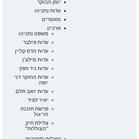
יומן הבוקר
עדות נתניהו
מאמרים
ארכיון
משפט נתניהו
עדות פילבר
עדות הדס קליין
עדות מילצ'ן
עדות ניר חפץ
עדות החוקר דני
יופה
עדות יואב תלם
יאיר לפיד
פרשת תוכנת
הריגול
צלילת תיק
"הצוללות"
שאלות ותשובות