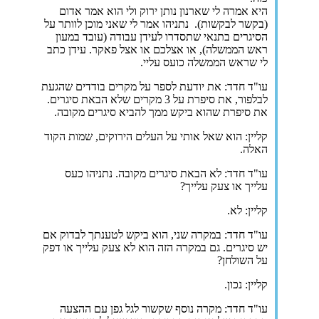
היא אמרה לי שארנון נותן ירוק ולי הוא אמר אדום
(בקשר לבקשות). נתניהו אמר לי שאני מוכן לוותר על
הסיגרים בתנאי שתסדרו לעידן עבודה (עובד במעון
ראש הממשלה), או אצלכם או אצל פאקר. עידן כתב
לי שראש הממשלה כועס עליי.
עו"ד חדד: את יודעת לספר על מקרים בודדים שהגעת
לבלפור, את סיפרת על 3 מקרים שלא הבאת סיגרים.
את סיפרת שהוא ביקש ממך להביא סיגרים מקובה.
קליין: הוא שאל אותי על העלים הירוקים, שמות הקוד
האלה.
עו"ד חדד: לא הבאת סיגרים מקובה. נתניהו כעס
עלייך או צעק עלייך?
קליין: לא.
עו"ד חדד: במקרה שני, הוא ביקש לטענתך לבדוק אם
יש סיגרים. גם במקרה הזה הוא לא צעק עלייך או דפק
על השולחן?
קליין: נכון.
עו"ד חדד: מקרה נוסף שקשור לגל גפן עם ההצעה