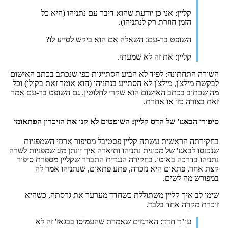
קליין: אני כן יודעת שהוא דיבר עם נתניהו (היא כל
הזמן חוזרת רק לנתניהו).
השופט בר-עם: השאלה אם הוא ביקש לסייע לו?
קליין: את זה לא שמעתי.
השורה התחתונה: לפיד לא הביע הסתייגות כפי שנכתב בכתב האישום
לבקשת מילצ'ן, מילצ'ן לא הסתייע בנתניהו (הוא אומר זאת בקולו) וכל
מה שכתוב בכתב האישום הוא שקרי לחלוטין. גם השופט בר-עם אמר
זאת בצורה כזו או אחרת.
סיפורי הבאגז' של הדס קליין: השופטים לא קנו את הזיכרון הפתאומי
בחקירתה הראשית עשתה קליין פסטיבל מסיפור ארגזי השמפניות
שנכנסו לבאגז' של מכונית נתניהו ותיארה איך יונתן מזג שמפניות לשרה
נתניהו בדרכה באוטו. בחקירה הנגדית התברר שקליין מספרת סיפור
קצת אחר, פתאום היא נזכרה, פתע פתאום, שנתניהו אמר לה
במפורש מה לשים.
שימו לב איך קליין משתוללת כשחדד מערער את גרסתה, כשהיא
זוכרת מקרה אחד בלבד.
עו"ד חדד: הארגזים שאמרת שהעמיסו בבגאז' זה לא