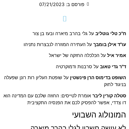
פורסם ב:
07/21/2023
ח"כ טלי גוטליב
על גלי בהרב מיארה ובעז בן צור
עו"ד אילן בומבך
על העתירה המוזרה לנבצרות נתניהו
אמיר איל
על הכלכלה החזקה של ישראל
ד"ר גדי טאוב
על סרבנות ודמוקרטיה
השופט בדימוס הרן פינשטין
על שופטת העליון רות רונן שפעלה
בניגוד לחוק
סטלה קורין ליבר
אומרת לטייסים: החוזה שלכם עם המדינה הוא
דו צדדי, אפשר להפסיק לכם את הפנסיה התקציבית
המונולוג השבועי
לא עושה חשבון לגלי בהרב מיארה