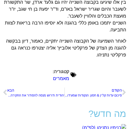
בין אלו שיגיעו בקבוצה השנייה יהיו גם גלעד ארדן, שר התקשורת
לשעבר והיום שגריר ישראל באו"ם, וד"ר יפעת בן חי שגב, יו"ר
מועצת הכבלים והלוויין לשעבר.
השניים יתמכו באופן כללי בהגנה ולא יוסיפו הרבה בריאות לצוות
התביעה.
לאחר השמיעה של הקבוצה השנייה יתקיים, כאמור, דיון בבקשה
להגנה מן הצדק של פרקליטי אלוביץ' אליה יצטרפו כנראה גם
פרקליטי נתניהו.
קטגוריה:
מאמרים
הקודם
הבא
סיכום עדות קליין & חסון: הנקודות שמעידות על קריסת תיק 1000
יהודית תירוש מנסה להסתיר את החקירה המזעזעת שעבר עו"ד צפריר ולכן דוחה את עדותו
מה חדש?