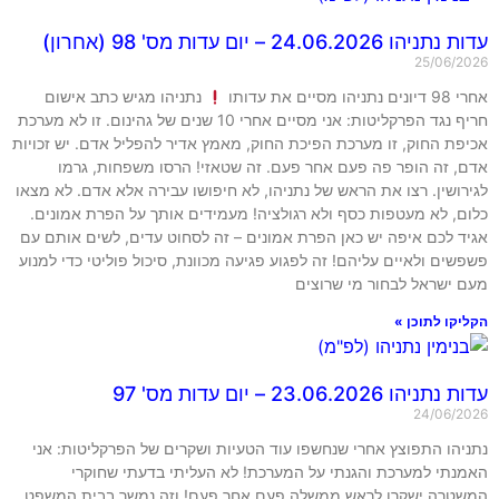
עדות נתניהו 24.06.2026 – יום עדות מס' 98 (אחרון)
25/06/2026
אחרי 98 דיונים נתניהו מסיים את עדותו
נתניהו מגיש כתב אישום
חריף נגד הפרקליטות: אני מסיים אחרי 10 שנים של גהינום. זו לא מערכת
אכיפת החוק, זו מערכת הפיכת החוק, מאמץ אדיר להפליל אדם. יש זכויות
אדם, זה הופר פה פעם אחר פעם. זה שטאזי! הרסו משפחות, גרמו
לגירושין. רצו את הראש של נתניהו, לא חיפושו עבירה אלא אדם. לא מצאו
כלום, לא מעטפות כסף ולא רגולציה! מעמידים אותך על הפרת אמונים.
אגיד לכם איפה יש כאן הפרת אמונים – זה לסחוט עדים, לשים אותם עם
פשפשים ולאיים עליהם! זה לפגוע פגיעה מכוונת, סיכול פוליטי כדי למנוע
מעם ישראל לבחור מי שרוצים
הקליקו לתוכן »
עדות נתניהו 23.06.2026 – יום עדות מס' 97
24/06/2026
נתניהו התפוצץ אחרי שנחשפו עוד הטעיות ושקרים של הפרקליטות: אני
האמנתי למערכת והגנתי על המערכת! לא העליתי בדעתי שחוקרי
המשטרה ישקרו לראש ממשלה פעם אחר פעם! וזה נמשך בבית המשפט