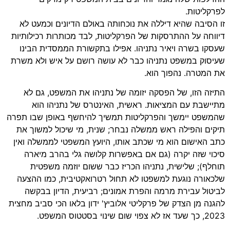
לפרקליטות.
זו הסיבה שהיא דיללה את נוכחותה באולם הדיונים וכמעט לא
דיווחה על ההתרסקות של הפרקליטות, לבד מכותרות רכילותיות
שעסקו בשרה ויאיר נתניהו. אפילו בתקשורת הממסדית הבינו
שעיסוק במשפט נתניהו כבר לא עושה רושם על איש ולא משרת
את המטרה. נהפוך הוא.
התיזה הזו, של הפסקה יזומה של נתניהו את המשפט, גם לא
מתיישבת עם המציאות. ראשית, האינטרס של נתניהו הוא
שהמשפט יימשך והפרקליטות תמשיך להיחשף באופן שבו תפרה
תיקים והפילה ראש ממשלה נבחר; שנית, מי שיכול למשוך את
כתב האישום הוא מי שכתב אותו, היועץ המשפטי לממשלה ואין
סיכוי שזה יקרה (גם אם באפשרות קלושה גלי בהרב מיארה
תוחלף); שלישית, נתניהו הכריז כבר ששום יוזמה משפטית
שלכאורה נוגעת למשפטו לא תחול רטרואקטיבית, כמו ההצעה
לביטול עבירת מרמה והפרת אמונים; רביעית, הדיון בבקשה
להגנה מן הצדק של פרקליטי אלוביץ' ידון בלאו הכי סביב מחצית
2023, כך שעד אז לא צפוי שום שינוי בסטטוס המשפט.