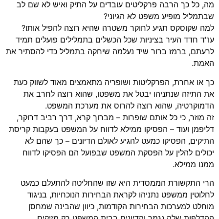
מה, כל כך הרבה פרקליטים עובדים על התיק ואיש לא שם לב
שבתמליל מופיע משפט לא הגיוני?
למה שקוסקס תגיע לחוקר משטרה שהיא רוצה להפיל אותו?
עו"ד חדד העיר בציניות שכל הכשלים בתמלילים פועלים תמיד
לרעתם, ברמז ברור שיד נעלמה שיחקה בתמליל כדי להסתיר את
האמת.
כך או אחרת, הפרקליטות ושופריה מתאמצים מאוד לשווק כעת
את התיזה שנתניהו יבטל את משפטו, שהוא רוצה לחרב את
הדמוקרטיה, שהוא רוצה להרוס את מערכת המשפט.
זה מוזר, כי כל אותם שופרות – מברוך קרא, דרך רביב דרוקר,
דליפמן ועוד – הפסיקו ממילא לדווח על המשפט בעקבות קריסת
התיקים, הפסיקו כמעט להגיע לאולם הדיונים – כך שהם לא
יכולים להלין על הפסקת המשפט שבפועל הם הפסיקו לדווח
ממנו ממילא.
הרי התקשורת הממסדית היא שזו שהחליטה להתעלם כמעט
לחלוטין ממשפט נתניהו לקראת הבחירות הנוכחיות, בניגוד
מוחלט למערכות הבחירות הקודמות, כיוון שהבינה שמחסן
ההדלפות שלה נגמר והדיונים בבית המשפט רק מזיקים