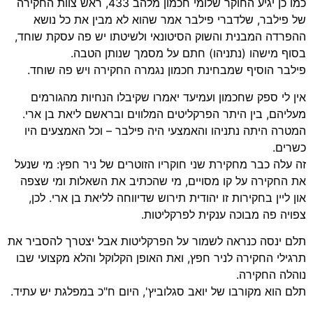
כמו כן יגיע החוקר שלומי חכמון מלהב 433, ראש צוות החקירה
של פילבר, שלדברי פילבר אמר שהוא לא מבין את כל נושא
ההפרדה המבנית והשוק הסיטונאי ולשיטתו יש פה עסקת שוחד,
בסוף מישהו (נתניהו) חתם על מסמך שנותן הטבה.
פילבר הוסיף שמבחינת חכמון נגמרה החקירה ויש פה שוחד.
אין לי ספק שחכמון ועמיעד יאמרו שקיבלו הנחיות מהגורמים
מעליהם, בין היתר הפרקליטים המלווים ובראשם ליאת בן ארי.
המטרה היתה נתניהו והאמצעי היה פילבר – וכל האמצעים היו
כשרים.
זה עלה כבר מחקירת שני חוקריו הזוטרים של ניר חפץ: מי שנעל
את החקירה על קו מסויים, מי שהכתיב את השאלות ומי שצפה
און ליין בחקירות זו יהודית תירוש שדיווחה לליאת בן ארי. לכן,
צפויה פה מבוכה ענקית לפרקליטות.
תלם ינסה כנראה לשמור על הפרקליטות אבל יצטרך להסביר את
תרגילי החקירה לניר חפץ, ואת האופן הקלוקל והלא מקצועי שבו
נוהלה החקירה.
תלם הוא מקורבו של יואב סגלוביץ', היום ח"כ במפלגת יש עתיד.