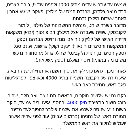
שמענו עד עתה 5 עדים מתיק 1000 ולפנינו עוד 9, רובם קצרים,
לבד מזאב פלדמן, מהנדס המס של מילצ'ן ופאקר, שיגיע אחרון
לאחר שעדות מילצ'ן נדחתה.
מדובר בשרה שוחט, מנהלת החשבונות של מילצ'ן; לימור
ליקובסקי, שפית שעבדה אצל מילצ'ן; דב פינטוך (יבואן משקאות
וידידה האישי של קליין); ניר אבו מנה ורויטל אברהם (ספק
המשקאות והסיגרים חינאווי); יעקב (קוקי) גרשוני, ועינב סגל
(ספק הסיגרים, חנות ה"קבינט" שחלק גדול מהסחורה נרכש
משום מה במזומן) ויוסף מועלם (ספק משקאות).
לאחר מכך, להערכתי לקראת סוף השנה או תחילת שנה הבאה,
יגיע תורה של הקבוצה השנייה בתיק 4000 וכאן צפוי לפרקליטות
כאב ראש, חתיכת כאב ראש.
בקבוצה יש שלושה חוקרים, בראשם תת ניצב יואב תלם, שהיה
בורג חשוב בתפירת
תיק 4000
. בנוסף, יגיעו יריב עמיעד, חוקר
רשות ני"ע שניסה לשכנע את שלמה פילבר להפוך לעד מדינה
תמורת ראשו של נתניהו (ברמזים עבים) עוד לפני שהיה אישור
יועמ"ש לחקור את ראש הממשלה.