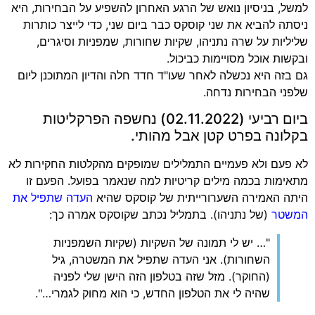
למשל, בניסיון נואש של הרגע האחרון להשפיע על הבחירות, היא
ניסתה להביא את שני קוסקס כבר ביום שני, כדי לייצר כותרות
שליליות על שרה נתניהו, שקיות שחורות, שמפניות וסיגרים,
ובקשות אוכל מסויימות כביכול.
גם בזה היא נכשלה לאחר שעו"ד חדד חלה והדיון המתוכנן ליום
שלפני הבחירות נדחה.
ביום רביעי (02.11.2022) נחשפה הפרקליטות
בקלונה בפרט קטן אבל מהותי.
לא פעם ולא פעמיים התמלילים שמופקים מהקלטות החקירות לא
מתאימות בכמה מילים קריטיות למה שנאמר בפועל. הפעם זו
היתה האמירה השערורייתית של קוסקס שהיא
העדה שתפיל את
המשטר
(של נתניהו). בתמליל נכתב שקוסקס אמרה כך:
"… יש לי תמונה של השקיות (שקיות השמפניות
השחורות). אני העדה שתפיל את המשטרה, גיל
(החוקר). מזל שזה בטלפון הזה הישן שלי לפניה
שהיה לי את הטלפון החדש, כי הוא מחוק לגמרי…".