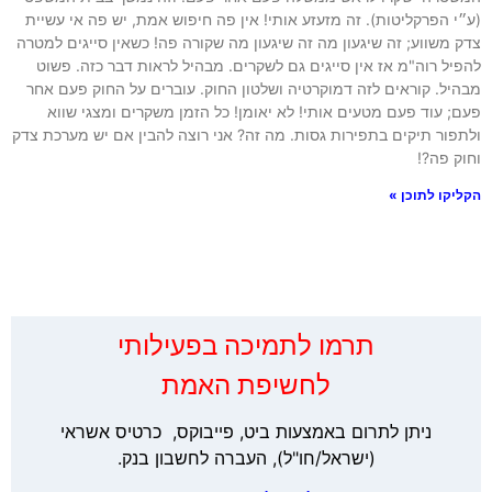
(ע״י הפרקליטות). זה מזעזע אותי! אין פה חיפוש אמת, יש פה אי עשיית
צדק משווע; זה שיגעון מה זה שיגעון מה שקורה פה! כשאין סייגים למטרה
להפיל רוה"מ אז אין סייגים גם לשקרים. מבהיל לראות דבר כזה. פשוט
מבהיל. קוראים לזה דמוקרטיה ושלטון החוק. עוברים על החוק פעם אחר
פעם; עוד פעם מטעים אותי! לא יאומן! כל הזמן משקרים ומצגי שווא
ולתפור תיקים בתפירות גסות. מה זה? אני רוצה להבין אם יש מערכת צדק
וחוק פה?!
הקליקו לתוכן »
‏תרמו לתמיכה בפעילותי
לחשיפת האמת
ניתן לתרום באמצעות ביט, פייבוקס, כרטיס אשראי
(ישראל/חו"ל), העברה לחשבון בנק.