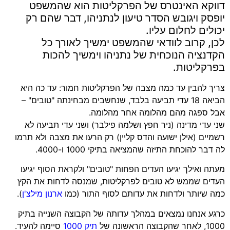
דווקא האינטרס של הפרקליטות הוא שהמשפט
יופסק ויגובש הסדר טיעון לנתניהו, דבר שהם רק
יכולים לחלום עליו.
לכן, קרוב לוודאי שהמשפט ימשיך לאורך כל
הקדנציה הנוכחית של נתניהו וימשיך להכות
בפרקליטות.
צריך להבין עד כמה מצבה של הפרקליטות חמור: עד כה היא
הביאה 18 עדי תביעה בלבד, שנחשבים מבחינתה "טובים" –
אבל ספגה מהם מהלומה אחר מהלומה.
שני עדי מדינה (ניר חפץ ושלמה פילבר) ושני עדי תביעה לא
רשמיים (אילן ישועה והדס קליין) רק הרעו את מצבה ולא תרמו
לה דבר להוכחת התיזה שהמציאה בתיקי 1000 ו-4000.
מעתה ואילך יגיעו העדים הפחות "טובים" ולקראת הסוף יגיעו
העדים שממש לא טובים לפרקליטות, שמנסה לדחות את הקץ
כמה שיותר ולדחות את עדותם לסוף התור (כמו
ארנון מילצ'ן
).
כרגע אנחנו נמצאים במהלך עדותה של הקבוצה השנייה בתיק
1000, לאחר שהקבוצה הראשונה של
תיק 1000
סיימה להעיד.