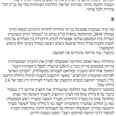
הבעיה הקשה ביותר במדינת ישראל: הדלתות הפתוחות מדי של בג"ץ לכל
עתירה ולכל עותר.
9.
מה קרה בעקבות פסטיבל בג"ץ? מדחייה לדחייה התקיים לבסוף הדיון
במהלך 2016, ובהחלטה בחסות בג"ץ נכתב כי "במהלך הדיון ובעקבות
הערות בית המשפט עלתה אפשרות לקדם הידברות בין הצדדים על מנת
לנסות ולבנות מודל ניהול שיופעל בשלב ראשון כמודל ניסיוני חלף מימוש
ההפקעה".
בקיצור, עוד מריחה ובינתיים אין הפקעה.
בתחילת ינואר 2016 החליטה הממשלה לפרק את החברה הממשלתית
(היתה בסטטוס פירוק כבר ב-2015) שיועדה לטפל בתשתיות הקבר
ותחומי אחריותה הועברו במלואם לעמותה ממשלתית, "המרכז הארצי
לפיתוח המקומות הקדושים" כאשר התקציב השנתי לניהול הילולת הרשבי
בל"ג בעומר יתוקצב בבסיס התקציב של משרד לשירותי דת בסך של 2.6
מיליון שקל.
בהמשך התקבלה עוד החלטה שהעמידה את תקציב אירועי ל"ג בעומר
בקבר על 6 מיליון שקל (זה לערך התקציב השנתי השוטף מדי שנה)
בחלוקה שווה בין משרד התיירות, משרד האוצר ומשרד ראש הממשלה.
כמו כן הוחלט שמשרד התחבורה יקצה עד 5 מיליון שקל לשיפור מערך
התנועה במירון. הממשלה הטילה על העמותה להכין בדחיפות תכנית
לשיפור דרכי הגישה למתחם רשב"י וממנו בשעת חירום.