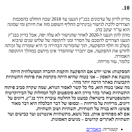
10.
מדיון לדיון על עדכונים בבג"ץ הגענו עד 2018 שבה הוחלט בהסכמת
הצדדים ללכת לגישור (בינתיים החליף השופט מזוז את חיות) ומי שמונה
הוא עו"ד יעקב כהן.
מהון להון הגענו ל-2020 לאחר שהגישור לא עלה יפה, אבל בדיון בבג"ץ
הגענו הצדדים להסכם על הסדר זמני לתקופה של שלוש שנים שיבוא
בשלב זה חלף ההפקעה, תוך שהמדינה הבהירה כי היא שומרת על זכותה
לחדש את ההפקעה, אם יתברר שההסדר אינו מיושם במהלך התקופה
האמורה.
כלומר, עוד מריחה.
המסקנות: אינני יודע אם ההפקעה והקמת החברה הממשלתית היתה
מונעת את האסון – אני בטוח שהיא היתה מקדמת את פיתוח התשתיות
הקבועות באתר הרבה יותר מהר.
מה שאני בטוח הוא, בלי כל קשר לאסור הנורא, שמה שקרה סביב פיתוח
התשתיות באתר בהר מירון הוא סימפטום לכל המחלות של הבירוקרטיה
והמשפטיזציה בישראל: כמעט כל החלטה עוברת דרך בג"ץ, דיונים על
דיונים, מריחות על מריחות – ובסופו של דבר הכלכלה היא דבר מאוד
פשוט: היא בנויה על תשתיות, תשתיות ושוב תשתיות.
אם לא מפתחים אותן, בכל נושא, מתשתיות אינטרנט ועד כבישים ועד
תשתיות לאתרים קדושים – מגיעים האסונות.
קטגוריה:
מאמרים