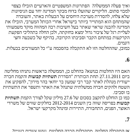
ואיך פעלה הממשלה? הפתרונות המשפטיים והארעיים הובילו כצפוי
למבוי סתום. הליקויים שהועלו בדוח מבקר המדינה יחד עם הניסיונות
שלא צלחו, להסדרת מערכת היחסים על הבעלות באתר, והעובדה
שהמתחם הוא המתוייר ביותר בישראל אחרי הכותל המערבי, הובילו את
המדינה להבנה שראוי שאתר בעל חשיבות רבה המהווה מוקד משמעותי
לעליית רגל של ציבור גדול ימצא בחזקתה, ולכן החלה בתהליכי הפקעת
הקרקעות במתחם הקבר וסביבתו הקרובה, בהיקף של כשבעה וחצי
דונמים.
כמובן, שההחלטה הזו לא התקבלה בהסכמה ע"י כל המעורבים בבעלות.
6.
האם היו החלטות בנושא? בהחלט כן, הממשלה בראשות נתניהו מחליטה
ביום 27.11.2011 תחת הכותרת "הסדרת
תשתיות קבועות
והקמת חברה
ייעודית מנהלת לאתר קבר רבי שמעון בר יוחאי בהר מירון", להפקיע את
השטח ולהקים חברה ממשלתית שתנהל את האתר ותשפר את התשתיות
בו וסביבו.
כמו כן הוחלט לתקצב בסכום של 27.6 מיליון שקל לצורך הקמת
תשתיות
קבועות
בפריסה שווה בין השנים 2012-2014 בחלקים שווים של משרדי
האוצר, הפנים, התחבורה, התיירות ומינהל מקרקעי ישראל.
7.
אז התקבלה החלטה, מתקבלות הרבה החלטות, נעשו צעדים בעניין?