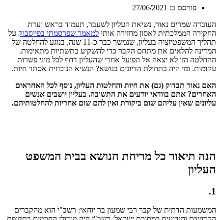
פורסם ב:
27/06/2021
העובדה שמרים נאור, נשיאת העליון לשעבר, תעמוד בראש ועדת
החקירה הממלכתית לאסון מחזירה אותי
למאמר שפרסמתי בפייסבוק
על
תהליך המשפטיזציה בעליון, שנמשך כבר כ-11 שנה, בנוגע להחלטה של
המדינה להלאים את מתחם הקבר כדי להשקיע בתשתיות מתאימות.
ההחלטה הזו לא יצאה אל הפועל אחרי שהעליון דחף לכל מיני פשרות
עקומות. ומי היה בתחילת הדיונים בנושא? הנשיא הנוכחית אסתר חיות.
האם נאור תבדוק (גם) את חיות והחלטות העליון, נוסף לכל האחראים
האחרים? אתם בוודאי יודעים את התשובה. בעליון יושבים אנשים
עליונים שאין עליהם שום ביקורת ואין להם שום אחריות להחלטותיהם.
הנה תיאור כל מריחת הנושא בבית המשפט
העליון
1.
המשמעות הדתית של קבר רבי שמעון בר יוחאי: רשב"י הוא מהקברים
הקדושים והידועים במסורת ישראל. רשב"י היה מגדולי החכמים בתקופת