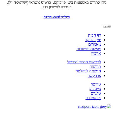
ניתן לתרום באמצעות ביט, פייבוקס, כרטיס אשראי (ישראל/חו"ל),
העברה לחשבון בנק.
הקליקו לביצוע תרומה
שתפו
דף הבית
יומן הבוקר
מאמרים
שאלות ותשובות
ארכיון
לרכישת הספר 'הפיכה'
תרומות
הרשמה לניוזלטר
צרו קשר
טוויטר
פייסבוק
טלגרם
אינסטגרם